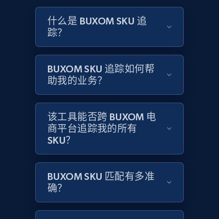
and more.
什么是 BUXOM SKU 追
踪？
2.1K+
355+
立即开始
BUXOM SKU 追踪如何帮
助我的业务？
Home Depot US - Discovery products by
specific category URL
URL, Domain, Country code, Model number,
该工具能否跨 BUXOM 电
Sku, Product id, Product name, Manufacturer,
商平台追踪我的所有
and more.
SKU？
2.1K+
355+
立即开始
BUXOM SKU 匹配有多准
确？
Amazon products global dataset