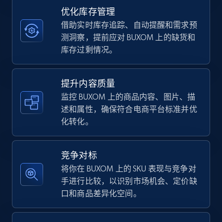
优化库存管理
借助实时库存追踪、自动提醒和需求预
TikTok Shop - category
测洞察，提前应对 BUXOM 上的缺货和
URL, Title, Available, Description, Currency, Initial
库存过剩情况。
price, Final price, Discount percent, and more.
提升内容质量
5.4K+
668+
立即开始
监控 BUXOM 上的商品内容、图片、描
述和属性，确保符合电商平台标准并优
化转化。
TikTok Shop - Collect TikTok shop products
by keywords search
竞争对标
URL, Title, Available, Description, Currency, Initial
将你在 BUXOM 上的 SKU 表现与竞争对
price, Final price, Discount percent, and more.
手进行比较，以识别市场机会、定价缺
口和商品差异化空间。
5.4K+
668+
立即开始