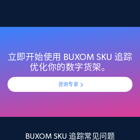
2.1K+
355+
立即开始
Home Depot US - Discover products by
specified URL
URL, Domain, Country code, Model number,
立即开始使用 BUXOM SKU 追踪
Sku, Product id, Product name, Manufacturer,
优化你的数字货架。
and more.
咨询专家
2.1K+
355+
立即开始
Home Depot US - Discover products by
specified UPC
URL, Domain, Country code, Model number,
BUXOM SKU 追踪常见问题
Sku, Product id, Product name, Manufacturer,