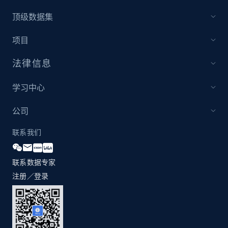
顶级数据集
Amazon products global dataset - Collect
项目
Amazon products by seller URL
Title, Seller name, Brand, Description, Initial
法律信息
price, Currency, Availability, Reviews count, and
more.
学习中心
2.1K+
375+
立即开始
公司
联系我们
Amazon products global dataset - Collect
联系数据专家
products from Brands URLs
注册／登录
Title, Seller name, Brand, Description, Initial
price, Currency, Availability, Reviews count, and
more.