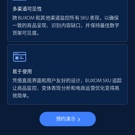
Walmart - products - Find new products by
using specific category URL
多渠道可见性
URL, Final price, Sku, Currency, Gtin,
跨 BUXOM 和其他渠道监控所有 SKU 表现，以确保
Specifications, Image urls, Top reviews, and
一致的商品呈现、识别内容缺口，并保持最佳数字
more.
货架可见度。
5.6K+
877+
立即开始
易于使用
Walmart - products - Collects products by
凭借直观界面和用户友好的设计，BUXOM SKU 追踪
specific keywords
让商品监控、变体表现分析和电商运营优化变得高
URL, Final price, Sku, Currency, Gtin,
效简单。
Specifications, Image urls, Top reviews, and
more.
预约演示
5.6K+
877+
立即开始