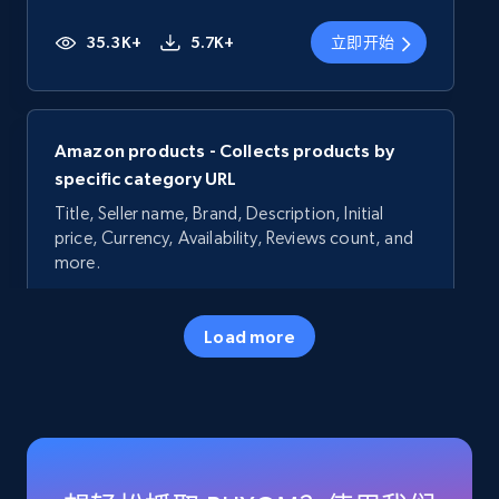
35.3K+
5.7K+
立即开始
Amazon products - Collects products by
specific category URL
Title, Seller name, Brand, Description, Initial
price, Currency, Availability, Reviews count, and
more.
35.3K+
5.7K+
立即开始
Load more
Amazon products - Collects products by
specific keywords
Title, Seller name, Brand, Description, Initial