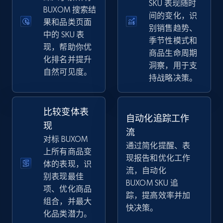
SKU 表现随时
eBay
BUXOM 搜索结
间的变化，识
果和品类页面
URL, Product id, Title, Seller name, Seller rating,
别销售趋势、
Seller reviews, Breadcrumbs, Root category, and
中的 SKU 表
季节性模式和
more.
现，帮助你优
商品生命周期
化排名并提升
洞察，用于支
自然可见度。
2.5K+
359+
立即开始
持战略决策。
比较变体表
自动化追踪工作
eBay - Gather data on products using
现
流
specified keywords
对标 BUXOM
通过简化提醒、表
URL, Product id, Title, Seller name, Seller rating,
上所有商品变
现报告和优化工作
Seller reviews, Breadcrumbs, Root category, and
体的表现，识
流，自动化
more.
别表现最佳
BUXOM SKU 追
项、优化商品
踪，提高效率并加
2.5K+
359+
立即开始
组合，并最大
快决策。
化品类潜力。