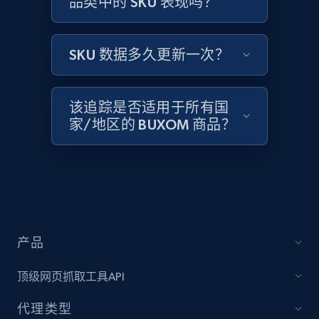
品类中的 SKU 表现吗？
Amazon products global dataset -
Collecting products by keyword search
Title, Seller name, Brand, Description, Initial
SKU 数据多久更新一次？
price, Currency, Availability, Reviews count, and
more.
该追踪是否适用于所有国
2.1K+
375+
立即开始
家/地区的 BUXOM 商品？
Amazon products global dataset - Collects
products by best sellers category URL
Title, Seller name, Brand, Description, Initial
price, Currency, Availability, Reviews count, and
产品
more.
顶级网页抓取工具API
2.1K+
375+
立即开始
代理类型