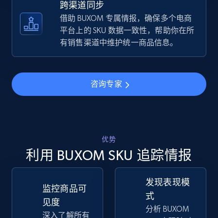
跨渠道同步
借助 BUXOM 专属情报，确保多个电商
TikTok Shop - discover records by shop url
平台上的 SKU 数据一致性，帮助你在所
URL, Title, Available, Description, Currency, Initial
有销售渠道中维护统一商品信息。
price, Final price, Discount percent, and more.
5.4K+
668+
立即开始
咨询专家
Amazon sellers info
优势
Seller id, URL, Seller name, Description, Detailed
info, Stars, Feedbacks, Return policy, and more.
利用 BUXOM SKU 追踪情报
2.5K+
378+
立即开始
发现表现模
监控商品可
式
见度
分析 BUXOM
深入了解所有