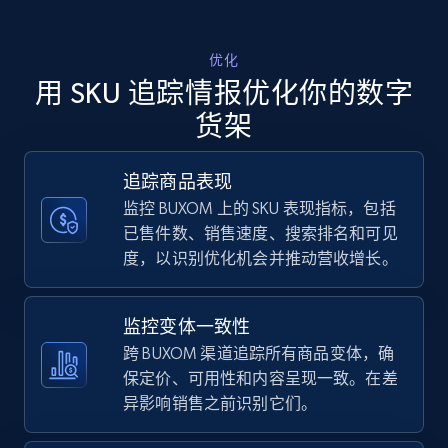
Walmart - products - Discover products by
优化
using sku numbers
用 SKU 追踪情报优化你的数字
URL, Final price, Sku, Currency, Gtin,
货架
Specifications, Image urls, Top reviews, and
more.
追踪商品表现
监控 BUXOM 上的 SKU 表现指标，包括
5.6K+
877+
立即开始
已售件数、销售速度、搜索排名和可见
度，以识别优化机会并推动营收增长。
TikTok Shop
监控变体一致性
URL, Title, Available, Description, Currency, Initial
跨 BUXOM 渠道追踪所有商品变体，确
price, Final price, Discount percent, and more.
保定价、可用性和内容呈现一致。在差
异影响销售之前识别它们。
5.4K+
668+
立即开始