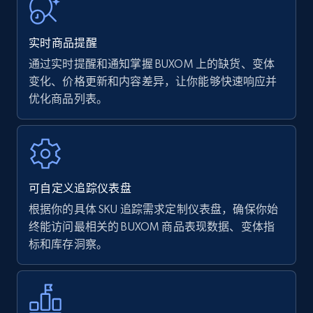
URL, Product name, Product rating, Product
rating object, Product rating max, Rating,
实时商品提醒
Author name, Asin, and more.
通过实时提醒和通知掌握 BUXOM 上的缺货、变体
变化、价格更新和内容差异，让你能够快速响应并
7.4K+
872+
立即开始
优化商品列表。
Walmart - products
URL, Final price, Sku, Currency, Gtin,
可自定义追踪仪表盘
Specifications, Image urls, Top reviews, and
more.
根据你的具体 SKU 追踪需求定制仪表盘，确保你始
终能访问最相关的 BUXOM 商品表现数据、变体指
标和库存洞察。
5.6K+
877+
立即开始