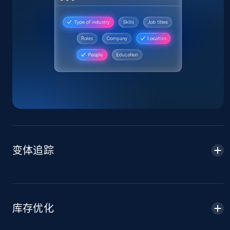
Home Depot US
URL, Domain, Country code, Model number,
Sku, Product id, Product name, Manufacturer,
and more.
2.1K+
355+
立即开始
变体追踪
Home Depot US - Gather data on products
using specified keywords
URL, Domain, Country code, Model number,
Sku, Product id, Product name, Manufacturer,
库存优化
and more.