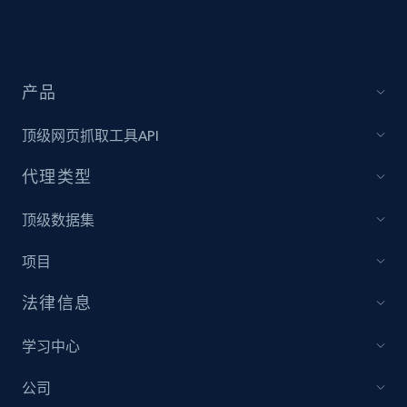
Amazon products global dataset - Collect
Amazon products by seller URL
产品
Title, Seller name, Brand, Description, Initial
price, Currency, Availability, Reviews count, and
顶级网页抓取工具API
more.
代理类型
2.1K+
375+
立即开始
顶级数据集
项目
Amazon products global dataset - Collect
法律信息
products from Brands URLs
Title, Seller name, Brand, Description, Initial
学习中心
price, Currency, Availability, Reviews count, and
more.
公司