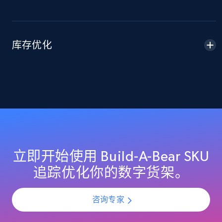
2.1K+
355+
立即开始
库存优化
Home Depot US - Discover products by
specified URL
URL, Domain, Country code, Model number,
Sku, Product id, Product name, Manufacturer,
and more.
2.1K+
355+
立即开始
立即开始使用 Build-A-Bear SKU
追踪优化你的数字货架。
Home Depot US - Discover products by
specified UPC
咨询专家
URL, Domain, Country code, Model number,
Sku, Product id, Product name, Manufacturer,