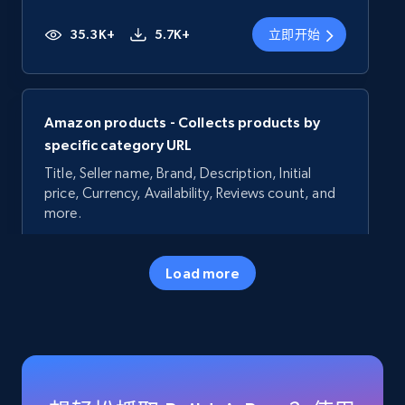
35.3K+
5.7K+
立即开始
Amazon products - Collects products by
specific category URL
Title, Seller name, Brand, Description, Initial
price, Currency, Availability, Reviews count, and
more.
35.3K+
5.7K+
立即开始
Load more
Amazon products - Collects products by
specific keywords
Title, Seller name, Brand, Description, Initial