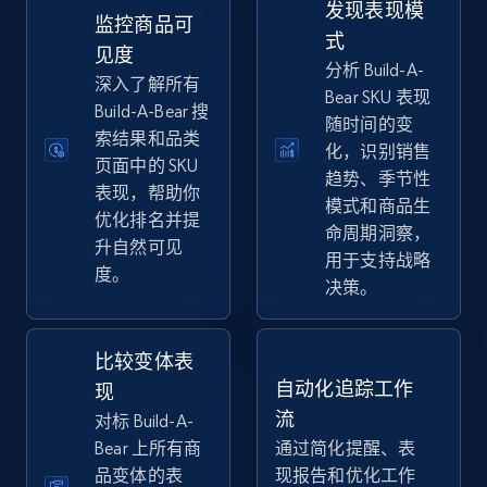
发现表现模
eBay
监控商品可
式
URL, Product id, Title, Seller name, Seller rating,
见度
分析 Build-A-
Seller reviews, Breadcrumbs, Root category, and
深入了解所有
Bear SKU 表现
more.
Build-A-Bear 搜
随时间的变
索结果和品类
化，识别销售
2.5K+
359+
立即开始
页面中的 SKU
趋势、季节性
表现，帮助你
模式和商品生
优化排名并提
命周期洞察，
升自然可见
用于支持战略
eBay - Gather data on products using
度。
决策。
specified keywords
URL, Product id, Title, Seller name, Seller rating,
Seller reviews, Breadcrumbs, Root category, and
比较变体表
more.
自动化追踪工作
现
流
对标 Build-A-
2.5K+
359+
立即开始
Bear 上所有商
通过简化提醒、表
品变体的表
现报告和优化工作