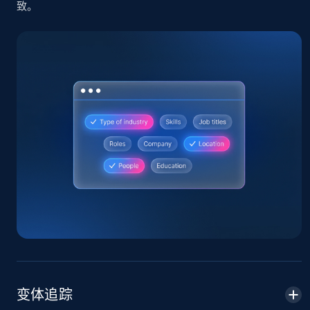
致。
Home Depot US
URL, Domain, Country code, Model number,
Sku, Product id, Product name, Manufacturer,
and more.
2.1K+
355+
立即开始
Home Depot US - Gather data on products
using specified keywords
URL, Domain, Country code, Model number,
Sku, Product id, Product name, Manufacturer,
and more.
变体追踪