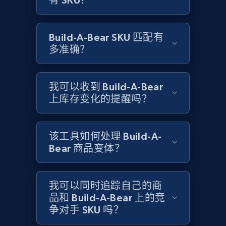
有 SKU？
Title, Seller name, Brand, Description, Initial
price, Currency, Availability, Reviews count, and
more.
Build-A-Bear SKU 匹配有
多准确？
2.1K+
375+
立即开始
我可以收到 Build-A-Bear
上库存变化的提醒吗？
Amazon products global dataset - Collects
products by specific category URL
Title, Seller name, Brand, Description, Initial
该工具如何处理 Build-A-
price, Currency, Availability, Reviews count, and
Bear 商品变体？
more.
2.1K+
375+
立即开始
我可以同时追踪自己的商
品和 Build-A-Bear 上的竞
争对手 SKU 吗？