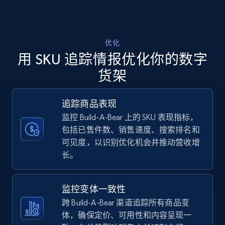
Walmart - products - Discover products by
using sku numbers
优化
用 SKU 追踪情报优化你的数字
URL, Final price, Sku, Currency, Gtin,
Specifications, Image urls, Top reviews, and
货架
more.
追踪商品表现
5.6K+
876+
立即开始
监控 Build-A-Bear 上的 SKU 表现指标，
包括已售件数、销售速度、搜索排名和
可见度，以识别优化机会并推动营收增
长。
TikTok Shop
URL, Title, Available, Description, Currency, Initial
price, Final price, Discount percent, and more.
监控变体一致性
跨 Build-A-Bear 渠道追踪所有商品变
5.4K+
668+
立即开始
体，确保定价、可用性和内容呈现一