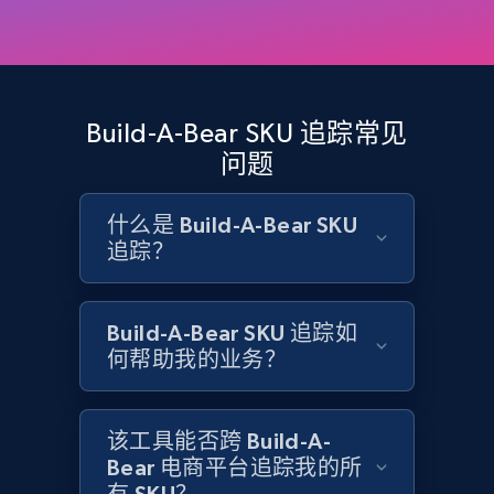
and more.
2.1K+
355+
立即开始
Build-A-Bear SKU 追踪常见
问题
Home Depot US - Discovery products by
specific category URL
什么是 Build-A-Bear SKU
URL, Domain, Country code, Model number,
追踪？
Sku, Product id, Product name, Manufacturer,
and more.
Build-A-Bear SKU 追踪如
何帮助我的业务？
2.1K+
355+
立即开始
该工具能否跨 Build-A-
Amazon products global dataset
Bear 电商平台追踪我的所