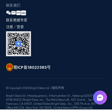
2.1K+
375+
立即开始
联系我们
联系数据专家
注册／登录
Etsy
URL, Product id, Listing inventory id, Title, Rating,
Reviews count shop, Reviews count item, Initial
price, and more.
1.9K+
323+
立即开始
蜀ICP备18023585号
Etsy - Collect data on products using
© Copyright 2026 Bright Data Ltd. | 版权所有
specified keywords
Bright Data Ltd. (Headquarters), 4 Hamahshev St., Netanya 4250714, Israel
URL, Product id, Listing inventory id, Title, Rating,
(POB 8025) | Bright Data, Inc., The Web Data Loft, 625 2nd St., San
Francisco, CA 94107, United States Bright Data, Inc., 500 7th Ave, 9th Floor
Reviews count shop, Reviews count item, Initial
Office 9A1234, New York, NY 10018, United States | IPPN Group Ltd.
price, and more.