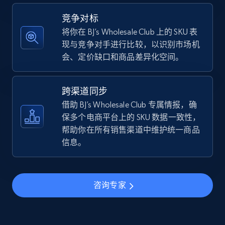
5.4K+
668+
立即开始
竞争对标
将你在 BJ’s Wholesale Club 上的 SKU 表
现与竞争对手进行比较，以识别市场机
会、定价缺口和商品差异化空间。
TikTok Shop - discover records by shop url
URL, Title, Available, Description, Currency, Initial
price, Final price, Discount percent, and more.
跨渠道同步
借助 BJ’s Wholesale Club 专属情报，确
5.4K+
668+
立即开始
保多个电商平台上的 SKU 数据一致性，
帮助你在所有销售渠道中维护统一商品
信息。
Amazon sellers info
Seller id, URL, Seller name, Description, Detailed
咨询专家
info, Stars, Feedbacks, Return policy, and more.
2.5K+
378+
立即开始