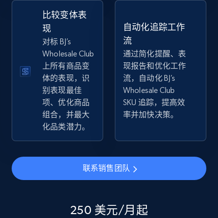
2.5K+
359+
立即开始
比较变体表
自动化追踪工作
现
流
对标 BJ’s
Wholesale Club
通过简化提醒、表
eBay - Collect products from shops on eBay
上所有商品变
现报告和优化工作
URL, Product id, Title, Seller name, Seller rating,
体的表现，识
流，自动化 BJ’s
Seller reviews, Breadcrumbs, Root category, and
别表现最佳
Wholesale Club
more.
项、优化商品
SKU 追踪，提高效
组合，并最大
率并加快决策。
2.5K+
359+
立即开始
化品类潜力。
eBay - Collect records by category
联系销售团队
URL, Product id, Title, Seller name, Seller rating,
Seller reviews, Breadcrumbs, Root category, and
more.
250 美元/月起