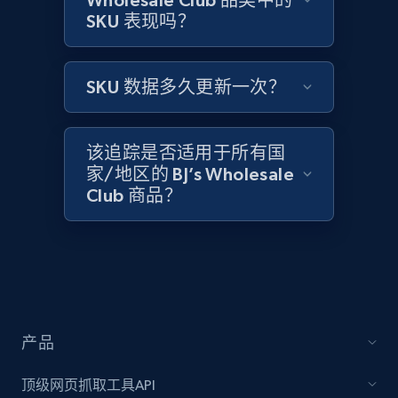
Wholesale Club 品类中的
SKU 表现吗？
2.1K+
375+
立即开始
SKU 数据多久更新一次？
Amazon products global dataset - Collect
Amazon products by seller URL
该追踪是否适用于所有国
Title, Seller name, Brand, Description, Initial
家/地区的 BJ’s Wholesale
price, Currency, Availability, Reviews count, and
Club 商品？
more.
2.1K+
375+
立即开始
Amazon products global dataset - Collect
产品
products from Brands URLs
顶级网页抓取工具API
Title, Seller name, Brand, Description, Initial