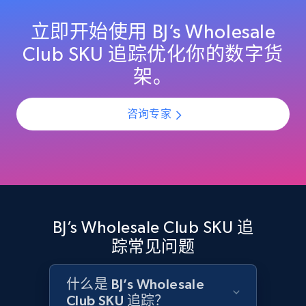
specified UPC
立即开始使用 BJ’s Wholesale
URL, Domain, Country code, Model number,
Sku, Product id, Product name, Manufacturer,
Club SKU 追踪优化你的数字货
and more.
架。
2.1K+
355+
立即开始
咨询专家
Home Depot US - Discovery products by
specific category URL
URL, Domain, Country code, Model number,
Sku, Product id, Product name, Manufacturer,
BJ’s Wholesale Club SKU 追
and more.
踪常见问题
2.1K+
355+
立即开始
什么是 BJ’s Wholesale
Club SKU 追踪？