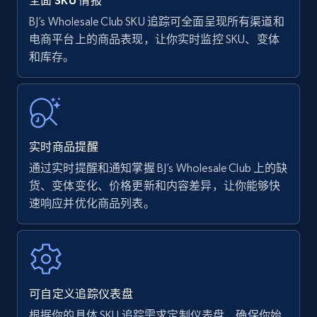
全面 SKU 情报
BJ’s Wholesale Club SKU 追踪可全面呈现所有渠道和
电商平台上的商品表现，让你实时监控 SKU、变体
Amazon Reviews
和库存。
URL, Product name, Product rating, Product
rating object, Product rating max, Rating,
Author name, Asin, and more.
7.4K+
870+
立即开始
实时商品提醒
通过实时提醒和通知掌握 BJ’s Wholesale Club 上的缺
货、变体变化、价格更新和内容差异，让你能够快
速响应并优化商品列表。
Walmart - products
URL, Final price, Sku, Currency, Gtin,
Specifications, Image urls, Top reviews, and
more.
可自定义追踪仪表盘
5.6K+
875+
立即开始
根据你的具体 SKU 追踪需求定制仪表盘，确保你始