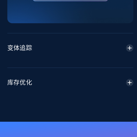
Sku, Product id, Product name, Manufacturer,
and more.
2.1K+
355+
立即开始
变体追踪
Home Depot US - Discover products by
specified URL
URL, Domain, Country code, Model number,
Sku, Product id, Product name, Manufacturer,
库存优化
and more.
2.1K+
355+
立即开始
Home Depot US - Discover products by