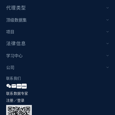
price, Currency, Availability, Reviews count, and
代理类型
more.
顶级数据集
2.1K+
375+
立即开始
项目
法律信息
Etsy
URL, Product id, Listing inventory id, Title, Rating,
学习中心
Reviews count shop, Reviews count item, Initial
price, and more.
公司
联系我们
1.9K+
323+
立即开始
联系数据专家
注册／登录
Etsy - Collect data on products using
specified keywords