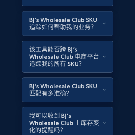
Amazon products global dataset
BJ’s Wholesale Club SKU
Title, Seller name, Brand, Description, Initial
追踪如何帮助我的业务？
price, Currency, Availability, Reviews count, and
more.
该工具能否跨 BJ’s
2.1K+
375+
立即开始
Wholesale Club 电商平台
追踪我的所有 SKU？
Amazon products global dataset - Collects
BJ’s Wholesale Club SKU
products by specific category URL
匹配有多准确？
Title, Seller name, Brand, Description, Initial
price, Currency, Availability, Reviews count, and
more.
我可以收到 BJ’s
Wholesale Club 上库存变
2.1K+
375+
立即开始
化的提醒吗？