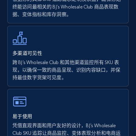
终能访问最相关的 BJ’s Wholesale Club 商品表现数
据、变体指标和库存洞察。
Walmart - products - Find new products by
using specific category URL
URL, Final price, Sku, Currency, Gtin,
Specifications, Image urls, Top reviews, and
more.
多渠道可见性
跨 BJ’s Wholesale Club 和其他渠道监控所有 SKU 表
5.6K+
875+
立即开始
现，以确保一致的商品呈现、识别内容缺口，并保
持最佳数字货架可见度。
Walmart - products - Collects products by
specific keywords
URL, Final price, Sku, Currency, Gtin,
易于使用
Specifications, Image urls, Top reviews, and
凭借直观界面和用户友好的设计，BJ’s Wholesale
more.
Club SKU 追踪让商品监控、变体表现分析和电商运