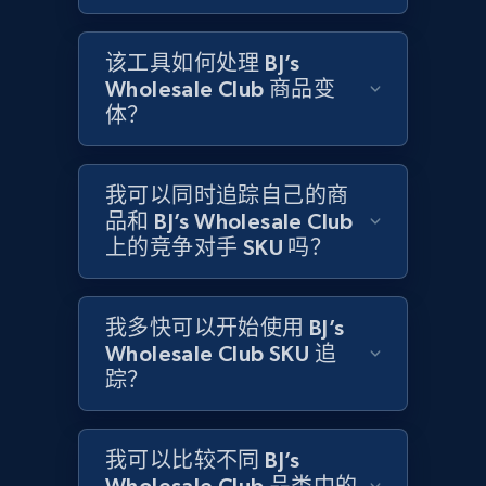
该工具如何处理 BJ’s
Amazon products global dataset -
Wholesale Club 商品变
Collecting products by keyword search
体？
Title, Seller name, Brand, Description, Initial
price, Currency, Availability, Reviews count, and
more.
我可以同时追踪自己的商
品和 BJ’s Wholesale Club
2.1K+
上的竞争对手 SKU 吗？
375+
立即开始
我多快可以开始使用 BJ’s
Amazon products global dataset - Collects
Wholesale Club SKU 追
products by best sellers category URL
踪？
Title, Seller name, Brand, Description, Initial
price, Currency, Availability, Reviews count, and
more.
我可以比较不同 BJ’s