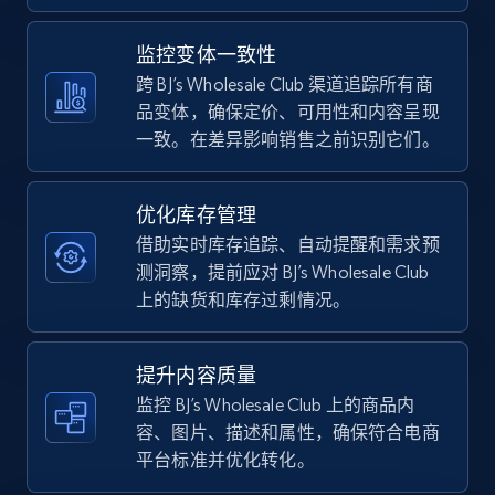
5.4K+
668+
立即开始
监控变体一致性
跨 BJ’s Wholesale Club 渠道追踪所有商
品变体，确保定价、可用性和内容呈现
一致。在差异影响销售之前识别它们。
TikTok Shop - category
URL, Title, Available, Description, Currency, Initial
price, Final price, Discount percent, and more.
优化库存管理
借助实时库存追踪、自动提醒和需求预
5.4K+
668+
立即开始
测洞察，提前应对 BJ’s Wholesale Club
上的缺货和库存过剩情况。
TikTok Shop - Collect TikTok shop products
提升内容质量
by keywords search
监控 BJ’s Wholesale Club 上的商品内
容、图片、描述和属性，确保符合电商
URL, Title, Available, Description, Currency, Initial
price, Final price, Discount percent, and more.
平台标准并优化转化。