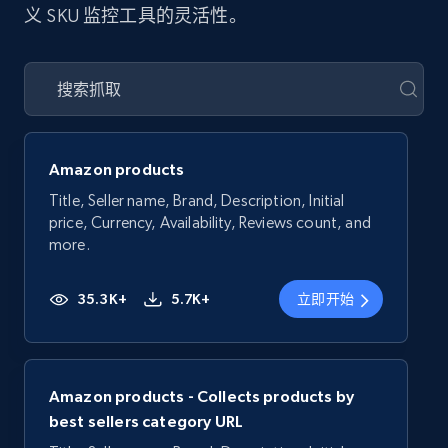
义 SKU 监控工具的灵活性。
Amazon products
Title, Seller name, Brand, Description, Initial
price, Currency, Availability, Reviews count, and
more.
35.3K+
5.7K+
立即开始
Amazon products - Collects products by
best sellers category URL