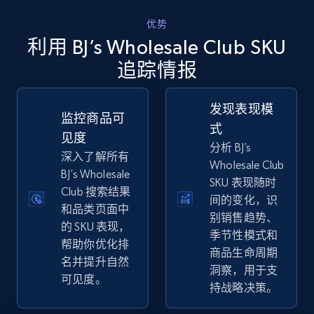
优势
利用 BJ’s Wholesale Club SKU
eBay
追踪情报
URL, Product id, Title, Seller name, Seller rating,
Seller reviews, Breadcrumbs, Root category, and
发现表现模
more.
监控商品可
式
见度
分析 BJ’s
2.5K+
359+
立即开始
深入了解所有
Wholesale Club
BJ’s Wholesale
SKU 表现随时
Club 搜索结果
间的变化，识
和品类页面中
eBay - Gather data on products using
别销售趋势、
的 SKU 表现，
specified keywords
季节性模式和
帮助你优化排
商品生命周期
URL, Product id, Title, Seller name, Seller rating,
名并提升自然
Seller reviews, Breadcrumbs, Root category, and
洞察，用于支
可见度。
more.
持战略决策。