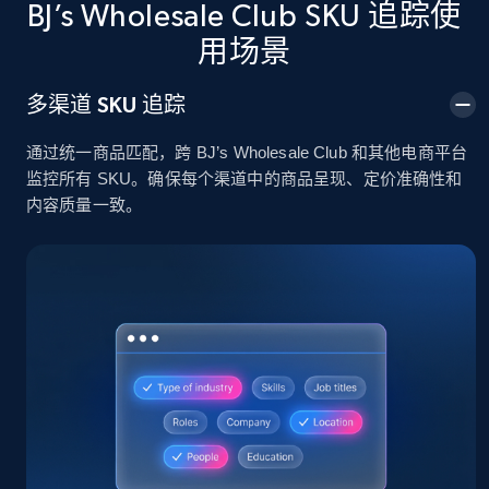
BJ’s Wholesale Club SKU 追踪使
用场景
2.4K+
199+
立即开始
多渠道 SKU 追踪
通过统一商品匹配，跨 BJ’s Wholesale Club 和其他电商平台
Home Depot US
监控所有 SKU。确保每个渠道中的商品呈现、定价准确性和
URL, Domain, Country code, Model number,
内容质量一致。
Sku, Product id, Product name, Manufacturer,
and more.
2.1K+
355+
立即开始
Home Depot US - Gather data on products
using specified keywords
URL, Domain, Country code, Model number,