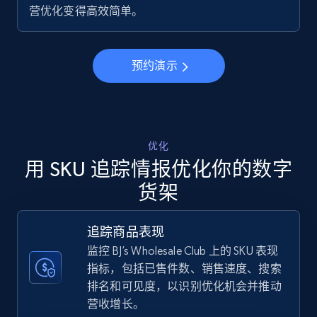
营优化变得高效简单。
5.6K+
875+
立即开始
预约演示
Walmart - products - Discover products by
using sku numbers
URL, Final price, Sku, Currency, Gtin,
Specifications, Image urls, Top reviews, and
优化
more.
用 SKU 追踪情报优化你的数字
货架
5.6K+
875+
立即开始
追踪商品表现
监控 BJ’s Wholesale Club 上的 SKU 表现
TikTok Shop
指标，包括已售件数、销售速度、搜索
排名和可见度，以识别优化机会并推动
URL, Title, Available, Description, Currency, Initial
price, Final price, Discount percent, and more.
营收增长。