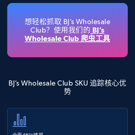
Amazon products - Collects products by
specific keywords
Title, Seller name, Brand, Description, Initial
想轻松抓取 BJ’s Wholesale
price, Currency, Availability, Reviews count, and
Club？使用我们的
BJ’s
more.
Wholesale Club 爬虫工具
35.3K+
5.7K+
立即开始
Amazon products - find products by using
BJ’s Wholesale Club SKU 追踪核心优
upc numbers
势
Title, Seller name, Brand, Description, Initial
price, Currency, Availability, Reviews count, and
more.
35.3K+
5.7K+
立即开始