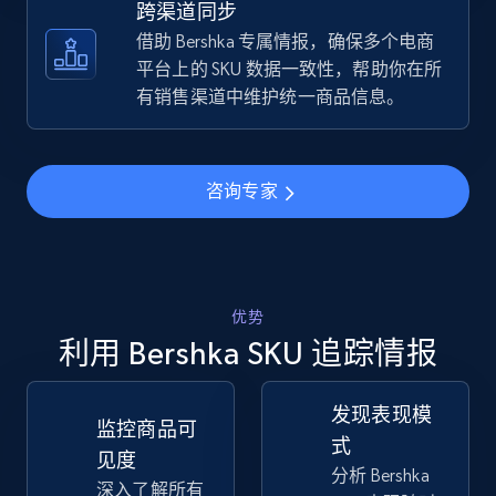
跨渠道同步
借助 Bershka 专属情报，确保多个电商
TikTok Shop - discover records by shop url
平台上的 SKU 数据一致性，帮助你在所
URL, Title, Available, Description, Currency, Initial
有销售渠道中维护统一商品信息。
price, Final price, Discount percent, and more.
5.4K+
668+
立即开始
咨询专家
Amazon sellers info
优势
Seller id, URL, Seller name, Description, Detailed
info, Stars, Feedbacks, Return policy, and more.
利用 Bershka SKU 追踪情报
2.5K+
378+
立即开始
发现表现模
监控商品可
式
见度
分析 Bershka
深入了解所有