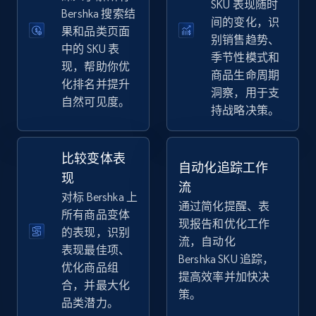
SKU 表现随时
eBay
Bershka 搜索结
间的变化，识
果和品类页面
URL, Product id, Title, Seller name, Seller rating,
别销售趋势、
Seller reviews, Breadcrumbs, Root category, and
中的 SKU 表
季节性模式和
more.
现，帮助你优
商品生命周期
化排名并提升
洞察，用于支
自然可见度。
2.5K+
359+
立即开始
持战略决策。
比较变体表
自动化追踪工作
eBay - Gather data on products using
现
流
specified keywords
对标 Bershka 上
通过简化提醒、表
URL, Product id, Title, Seller name, Seller rating,
所有商品变体
现报告和优化工作
Seller reviews, Breadcrumbs, Root category, and
的表现，识别
流，自动化
more.
表现最佳项、
Bershka SKU 追踪，
优化商品组
提高效率并加快决
2.5K+
359+
立即开始
合，并最大化
策。
品类潜力。