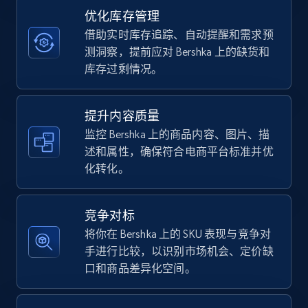
优化库存管理
借助实时库存追踪、自动提醒和需求预
TikTok Shop - category
测洞察，提前应对 Bershka 上的缺货和
URL, Title, Available, Description, Currency, Initial
库存过剩情况。
price, Final price, Discount percent, and more.
提升内容质量
5.4K+
668+
立即开始
监控 Bershka 上的商品内容、图片、描
述和属性，确保符合电商平台标准并优
化转化。
TikTok Shop - Collect TikTok shop products
by keywords search
竞争对标
URL, Title, Available, Description, Currency, Initial
将你在 Bershka 上的 SKU 表现与竞争对
price, Final price, Discount percent, and more.
手进行比较，以识别市场机会、定价缺
口和商品差异化空间。
5.4K+
668+
立即开始