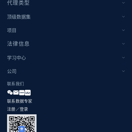
代理类型
顶级数据集
Amazon products global dataset - Collect
Amazon products by seller URL
项目
Title, Seller name, Brand, Description, Initial
price, Currency, Availability, Reviews count, and
法律信息
more.
学习中心
2.1K+
375+
立即开始
公司
联系我们
Amazon products global dataset - Collect
products from Brands URLs
联系数据专家
Title, Seller name, Brand, Description, Initial
注册／登录
price, Currency, Availability, Reviews count, and
more.