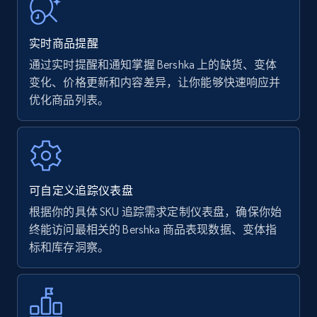
URL, Product name, Product rating, Product
rating object, Product rating max, Rating,
实时商品提醒
Author name, Asin, and more.
通过实时提醒和通知掌握 Bershka 上的缺货、变体
变化、价格更新和内容差异，让你能够快速响应并
7.4K+
872+
立即开始
优化商品列表。
Walmart - products
URL, Final price, Sku, Currency, Gtin,
可自定义追踪仪表盘
Specifications, Image urls, Top reviews, and
more.
根据你的具体 SKU 追踪需求定制仪表盘，确保你始
终能访问最相关的 Bershka 商品表现数据、变体指
标和库存洞察。
5.6K+
876+
立即开始