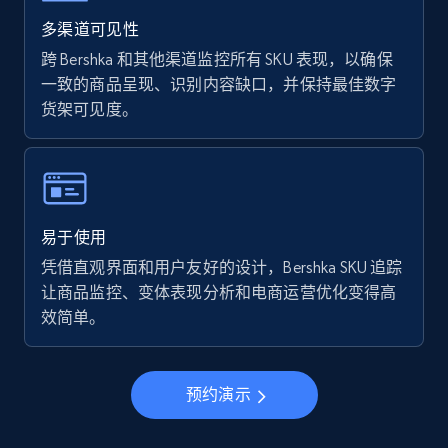
Walmart - products - Find new products by
using specific category URL
多渠道可见性
URL, Final price, Sku, Currency, Gtin,
跨 Bershka 和其他渠道监控所有 SKU 表现，以确保
Specifications, Image urls, Top reviews, and
一致的商品呈现、识别内容缺口，并保持最佳数字
more.
货架可见度。
5.6K+
876+
立即开始
易于使用
Walmart - products - Collects products by
凭借直观界面和用户友好的设计，Bershka SKU 追踪
specific keywords
让商品监控、变体表现分析和电商运营优化变得高
URL, Final price, Sku, Currency, Gtin,
效简单。
Specifications, Image urls, Top reviews, and
more.
预约演示
5.6K+
876+
立即开始