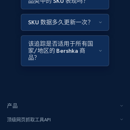
品类中的 SKU 表现吗？
Amazon products global dataset -
Collecting products by keyword search
Title, Seller name, Brand, Description, Initial
SKU 数据多久更新一次？
price, Currency, Availability, Reviews count, and
more.
该追踪是否适用于所有国
2.1K+
375+
立即开始
家/地区的 Bershka 商
品？
Amazon products global dataset - Collects
products by best sellers category URL
Title, Seller name, Brand, Description, Initial
price, Currency, Availability, Reviews count, and
more.
产品
顶级网页抓取工具API
2.1K+
375+
立即开始