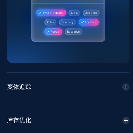
Home Depot US
URL, Domain, Country code, Model number,
Sku, Product id, Product name, Manufacturer,
and more.
2.1K+
355+
立即开始
变体追踪
Home Depot US - Gather data on products
using specified keywords
URL, Domain, Country code, Model number,
Sku, Product id, Product name, Manufacturer,
库存优化
and more.