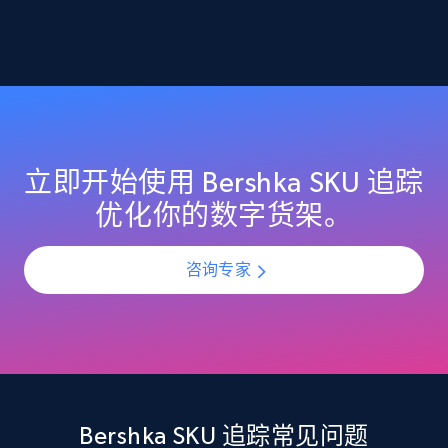
2.1K+
355+
立即开始
Home Depot US - Discover products by
specified URL
URL, Domain, Country code, Model number,
立即开始使用 Bershka SKU 追踪
Sku, Product id, Product name, Manufacturer,
优化你的数字货架。
and more.
咨询专家
2.1K+
355+
立即开始
Home Depot US - Discover products by
specified UPC
URL, Domain, Country code, Model number,
Bershka SKU 追踪常见问题
Sku, Product id, Product name, Manufacturer,