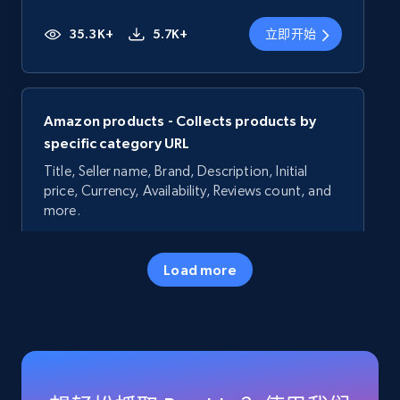
35.3K+
5.7K+
立即开始
Amazon products - Collects products by
specific category URL
Title, Seller name, Brand, Description, Initial
price, Currency, Availability, Reviews count, and
more.
35.3K+
5.7K+
立即开始
Load more
Amazon products - Collects products by
specific keywords
Title, Seller name, Brand, Description, Initial