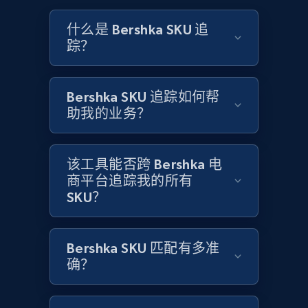
and more.
什么是 Bershka SKU 追
踪？
2.1K+
355+
立即开始
Bershka SKU 追踪如何帮
助我的业务？
Home Depot US - Discovery products by
specific category URL
URL, Domain, Country code, Model number,
该工具能否跨 Bershka 电
Sku, Product id, Product name, Manufacturer,
商平台追踪我的所有
and more.
SKU？
2.1K+
355+
立即开始
Bershka SKU 匹配有多准
确？
Amazon products global dataset