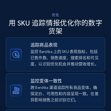
Walmart - products - Discover products by
优化
using sku numbers
用 SKU 追踪情报优化你的数字
URL, Final price, Sku, Currency, Gtin,
货架
Specifications, Image urls, Top reviews, and
more.
追踪商品表现
监控 Bershka 上的 SKU 表现指标，包括
5.6K+
876+
立即开始
已售件数、销售速度、搜索排名和可见
度，以识别优化机会并推动营收增长。
TikTok Shop
监控变体一致性
URL, Title, Available, Description, Currency, Initial
跨 Bershka 渠道追踪所有商品变体，确
price, Final price, Discount percent, and more.
保定价、可用性和内容呈现一致。在差
异影响销售之前识别它们。
5.4K+
668+
立即开始