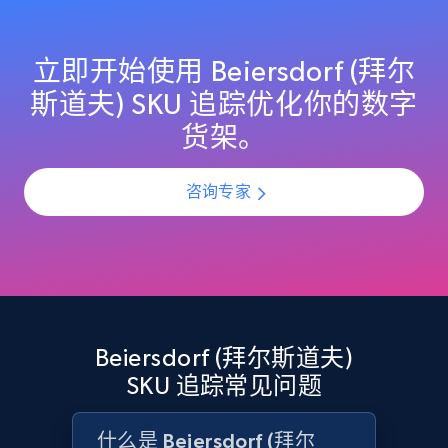
products by best sellers category URL
Title, Seller name, Brand, Description, Initial
price, Currency, Availability, Reviews count, and
立即开始使用 Beiersdorf (拜尔
more.
斯道夫) SKU 追踪优化你的数字
货架。
2.1K+
375+
立即开始
咨询专家
Amazon products global dataset - Collect
Amazon products by seller URL
Title, Seller name, Brand, Description, Initial
price, Currency, Availability, Reviews count, and
more.
Beiersdorf (拜尔斯道夫)
SKU 追踪常见问题
2.1K+
375+
立即开始
什么是 Beiersdorf (拜尔