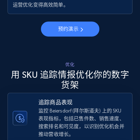
运营优化变得高效简单。
5.6K+
875+
立即开始
预约演示
Walmart - products - Discover products by
using sku numbers
URL, Final price, Sku, Currency, Gtin,
Specifications, Image urls, Top reviews, and
优化
more.
用 SKU 追踪情报优化你的数字
货架
5.6K+
875+
立即开始
追踪商品表现
监控 Beiersdorf (拜尔斯道夫) 上的 SKU
TikTok Shop
表现指标，包括已售件数、销售速度、
搜索排名和可见度，以识别优化机会并
URL, Title, Available, Description, Currency, Initial
price, Final price, Discount percent, and more.
推动营收增长。