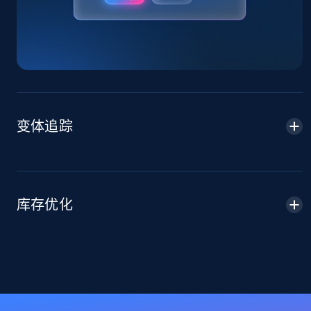
price, Currency, Availability, Reviews count, and
more.
2.1K+
375+
立即开始
Amazon products global dataset -
变体追踪
Collecting products by keyword search
Title, Seller name, Brand, Description, Initial
price, Currency, Availability, Reviews count, and
more.
库存优化
2.1K+
375+
立即开始
Amazon products global dataset - Collects