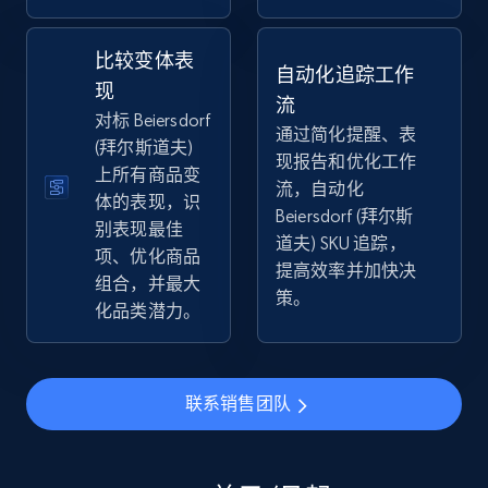
2.5K+
359+
立即开始
比较变体表
自动化追踪工作
现
流
对标 Beiersdorf
eBay - Collect products from shops on eBay
通过简化提醒、表
(拜尔斯道夫)
URL, Product id, Title, Seller name, Seller rating,
现报告和优化工作
上所有商品变
Seller reviews, Breadcrumbs, Root category, and
流，自动化
体的表现，识
more.
Beiersdorf (拜尔斯
别表现最佳
道夫) SKU 追踪，
项、优化商品
2.5K+
359+
立即开始
提高效率并加快决
组合，并最大
策。
化品类潜力。
eBay - Collect records by category
URL, Product id, Title, Seller name, Seller rating,
联系销售团队
Seller reviews, Breadcrumbs, Root category, and
more.