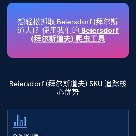
Amazon products - Collects products by
specific keywords
Title, Seller name, Brand, Description, Initial
想轻松抓取 Beiersdorf (拜尔斯
price, Currency, Availability, Reviews count, and
道夫)？使用我们的
Beiersdorf
more.
(拜尔斯道夫) 爬虫工具
35.2K+
5.7K+
立即开始
Amazon products - find products by using
Beiersdorf (拜尔斯道夫) SKU 追踪核
upc numbers
心优势
Title, Seller name, Brand, Description, Initial
price, Currency, Availability, Reviews count, and
more.
35.2K+
5.7K+
立即开始