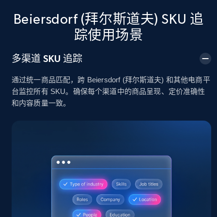
Beiersdorf (拜尔斯道夫) SKU 追
2.4K+
199+
立即开始
踪使用场景
多渠道 SKU 追踪
Amazon products global dataset
通过统一商品匹配，跨 Beiersdorf (拜尔斯道夫) 和其他电商平
Title, Seller name, Brand, Description, Initial
台监控所有 SKU。确保每个渠道中的商品呈现、定价准确性
price, Currency, Availability, Reviews count, and
和内容质量一致。
more.
2.1K+
375+
立即开始
Amazon products global dataset - Collects
products by specific category URL
Title, Seller name, Brand, Description, Initial