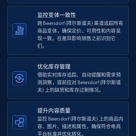
5.4K+
667+
立即开始
监控变体一致性
跨 Beiersdorf (拜尔斯道夫) 渠道追踪所有
商品变体，确保定价、可用性和内容呈
现一致。在差异影响销售之前识别它
TikTok Shop - category
们。
URL, Title, Available, Description, Currency, Initial
price, Final price, Discount percent, and more.
优化库存管理
5.4K+
667+
立即开始
借助实时库存追踪、自动提醒和需求预
测洞察，提前应对 Beiersdorf (拜尔斯道
夫) 上的缺货和库存过剩情况。
TikTok Shop - Collect TikTok shop products
by keywords search
提升内容质量
监控 Beiersdorf (拜尔斯道夫) 上的商品内
URL, Title, Available, Description, Currency, Initial
price, Final price, Discount percent, and more.
容、图片、描述和属性，确保符合电商
平台标准并优化转化。