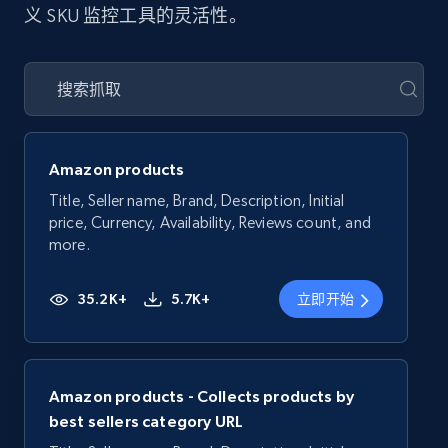
义 SKU 监控工具的灵活性。
Amazon products
Title, Seller name, Brand, Description, Initial
price, Currency, Availability, Reviews count, and
more.
35.2K+
5.7K+
立即开始
Amazon products - Collects products by
best sellers category URL