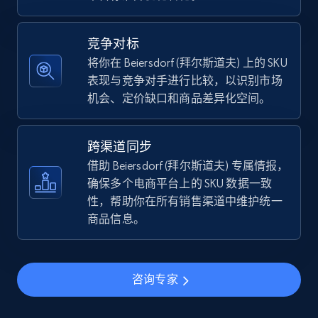
5.4K+
667+
立即开始
竞争对标
将你在 Beiersdorf (拜尔斯道夫) 上的 SKU
表现与竞争对手进行比较，以识别市场
TikTok Shop - discover records by shop url
机会、定价缺口和商品差异化空间。
URL, Title, Available, Description, Currency, Initial
price, Final price, Discount percent, and more.
跨渠道同步
5.4K+
667+
立即开始
借助 Beiersdorf (拜尔斯道夫) 专属情报，
确保多个电商平台上的 SKU 数据一致
性，帮助你在所有销售渠道中维护统一
商品信息。
Amazon sellers info
Seller id, URL, Seller name, Description, Detailed
info, Stars, Feedbacks, Return policy, and more.
咨询专家
2.5K+
378+
立即开始