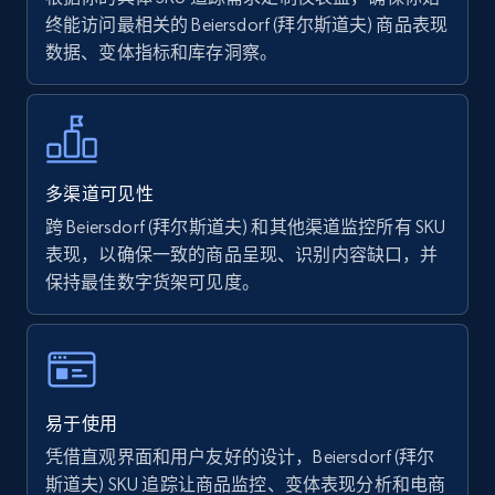
终能访问最相关的 Beiersdorf (拜尔斯道夫) 商品表现
数据、变体指标和库存洞察。
Walmart - products - Find new products by
using specific category URL
URL, Final price, Sku, Currency, Gtin,
Specifications, Image urls, Top reviews, and
more.
多渠道可见性
跨 Beiersdorf (拜尔斯道夫) 和其他渠道监控所有 SKU
5.6K+
875+
立即开始
表现，以确保一致的商品呈现、识别内容缺口，并
保持最佳数字货架可见度。
Walmart - products - Collects products by
specific keywords
URL, Final price, Sku, Currency, Gtin,
易于使用
Specifications, Image urls, Top reviews, and
凭借直观界面和用户友好的设计，Beiersdorf (拜尔
more.
斯道夫) SKU 追踪让商品监控、变体表现分析和电商