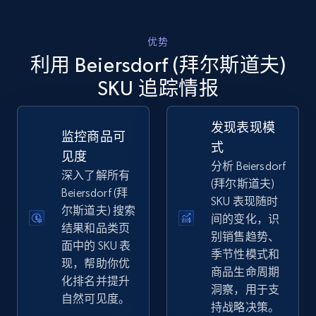
优势
eBay
利用 Beiersdorf (拜尔斯道夫)
URL, Product id, Title, Seller name, Seller rating,
SKU 追踪情报
Seller reviews, Breadcrumbs, Root category, and
more.
发现表现模
监控商品可
式
2.5K+
359+
立即开始
见度
分析 Beiersdorf
深入了解所有
(拜尔斯道夫)
Beiersdorf (拜
SKU 表现随时
尔斯道夫) 搜索
eBay - Gather data on products using
间的变化，识
结果和品类页
specified keywords
别销售趋势、
面中的 SKU 表
季节性模式和
URL, Product id, Title, Seller name, Seller rating,
现，帮助你优
Seller reviews, Breadcrumbs, Root category, and
商品生命周期
化排名并提升
more.
洞察，用于支
自然可见度。
持战略决策。