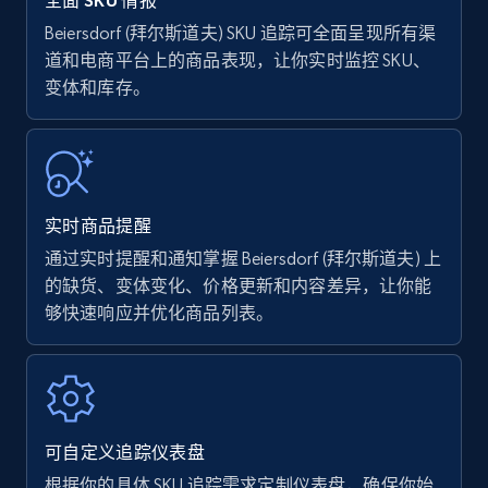
全面 SKU 情报
Beiersdorf (拜尔斯道夫) SKU 追踪可全面呈现所有渠
道和电商平台上的商品表现，让你实时监控 SKU、
Amazon Reviews
变体和库存。
URL, Product name, Product rating, Product
rating object, Product rating max, Rating,
Author name, Asin, and more.
7.4K+
870+
立即开始
实时商品提醒
通过实时提醒和通知掌握 Beiersdorf (拜尔斯道夫) 上
的缺货、变体变化、价格更新和内容差异，让你能
够快速响应并优化商品列表。
Walmart - products
URL, Final price, Sku, Currency, Gtin,
Specifications, Image urls, Top reviews, and
more.
可自定义追踪仪表盘
5.6K+
875+
立即开始
根据你的具体 SKU 追踪需求定制仪表盘，确保你始