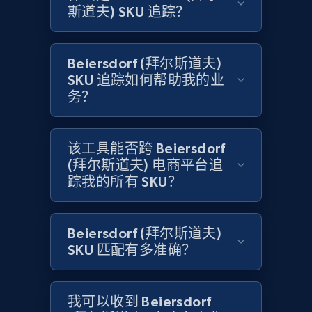
斯道夫) SKU 追踪？
Amazon products global dataset - Collect
products from Brands URLs
Beiersdorf (拜尔斯道夫)
Title, Seller name, Brand, Description, Initial
SKU 追踪如何帮助我的业
price, Currency, Availability, Reviews count, and
务？
more.
2.1K+
375+
立即开始
该工具能否跨 Beiersdorf
(拜尔斯道夫) 电商平台追
踪我的所有 SKU？
Home Depot US
URL, Domain, Country code, Model number,
Beiersdorf (拜尔斯道夫)
Sku, Product id, Product name, Manufacturer,
SKU 匹配有多准确？
and more.
2.1K+
353+
立即开始
我可以收到 Beiersdorf