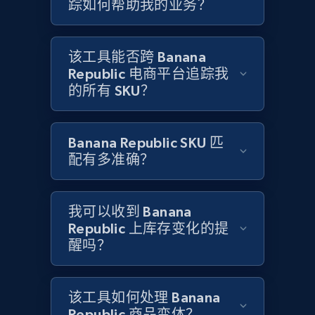
踪如何帮助我的业务？
Amazon products global dataset
Title, Seller name, Brand, Description, Initial
price, Currency, Availability, Reviews count, and
该工具能否跨 Banana
more.
Republic 电商平台追踪我
的所有 SKU？
2.1K+
375+
立即开始
Banana Republic SKU 匹
配有多准确？
Amazon products global dataset - Collects
products by specific category URL
我可以收到 Banana
Title, Seller name, Brand, Description, Initial
price, Currency, Availability, Reviews count, and
Republic 上库存变化的提
more.
醒吗？
2.1K+
375+
立即开始
该工具如何处理 Banana
Republic 商品变体？