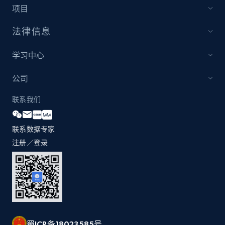
more.
项目
法律信息
2.1K+
375+
立即开始
学习中心
公司
Etsy
URL, Product id, Listing inventory id, Title, Rating,
联系我们
Reviews count shop, Reviews count item, Initial
price, and more.
联系数据专家
注册／登录
1.9K+
323+
立即开始
Etsy - Collect data on products using
specified keywords
URL, Product id, Listing inventory id, Title, Rating,
蜀ICP备18023585号