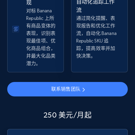
自动化追踪工作
现
流
对标 Banana
Republic 上所
通过简化提醒、表
有商品变体的
现报告和优化工作
eBay - Collect products from shops on eBay
表现，识别表
流，自动化 Banana
URL, Product id, Title, Seller name, Seller rating,
现最佳项、优
Republic SKU 追
Seller reviews, Breadcrumbs, Root category, and
化商品组合，
踪，提高效率并加
more.
并最大化品类
快决策。
潜力。
2.5K+
359+
立即开始
联系销售团队
eBay - Collect records by category
URL, Product id, Title, Seller name, Seller rating,
Seller reviews, Breadcrumbs, Root category, and
250 美元/月起
more.
2.5K+
359+
立即开始