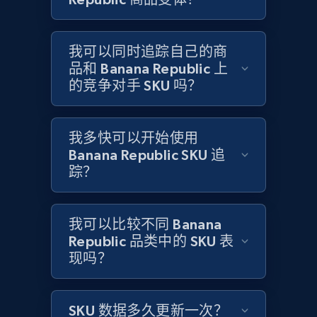
Amazon products global dataset -
我可以同时追踪自己的商
Collecting products by keyword search
品和 Banana Republic 上
Title, Seller name, Brand, Description, Initial
的竞争对手 SKU 吗？
price, Currency, Availability, Reviews count, and
more.
我多快可以开始使用
2.1K+
375+
立即开始
Banana Republic SKU 追
踪？
Amazon products global dataset - Collects
我可以比较不同 Banana
products by best sellers category URL
Republic 品类中的 SKU 表
Title, Seller name, Brand, Description, Initial
现吗？
price, Currency, Availability, Reviews count, and
more.
SKU 数据多久更新一次？