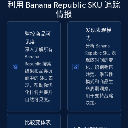
利用 Banana Republic SKU 追踪
情报
eBay
URL, Product id, Title, Seller name, Seller rating,
发现表现模
Seller reviews, Breadcrumbs, Root category, and
监控商品可
式
more.
见度
分析 Banana
深入了解所有
Republic SKU 表
2.5K+
359+
立即开始
Banana
现随时间的变
Republic 搜索
化，识别销售
结果和品类页
趋势、季节性
面中的 SKU 表
eBay - Gather data on products using
模式和商品生
现，帮助你优
specified keywords
命周期洞察，
化排名并提升
用于支持战略
URL, Product id, Title, Seller name, Seller rating,
自然可见度。
决策。
Seller reviews, Breadcrumbs, Root category, and
more.
比较变体表
2.5K+
359+
立即开始