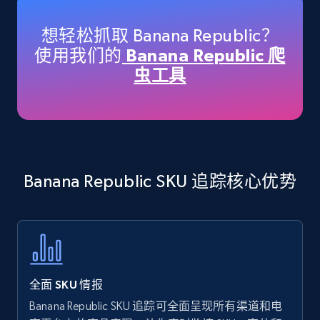
specific keywords
Title, Seller name, Brand, Description, Initial
想轻松抓取 Banana Republic？
price, Currency, Availability, Reviews count, and
使用我们的
Banana Republic 爬
more.
虫工具
35.3K+
5.7K+
立即开始
Amazon products - find products by using
Banana Republic SKU 追踪核心优势
upc numbers
Title, Seller name, Brand, Description, Initial
price, Currency, Availability, Reviews count, and
more.
35.3K+
5.7K+
立即开始
全面 SKU 情报
Banana Republic SKU 追踪可全面呈现所有渠道和电