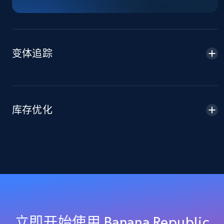
and more.
2.1K+
355+
立即开始
变体追踪
Home Depot US - Discover products by
specified URL
URL, Domain, Country code, Model number,
库存优化
Sku, Product id, Product name, Manufacturer,
and more.
2.1K+
355+
立即开始
Home Depot US - Discover products by
specified UPC
立即开始使用 Banana Republic