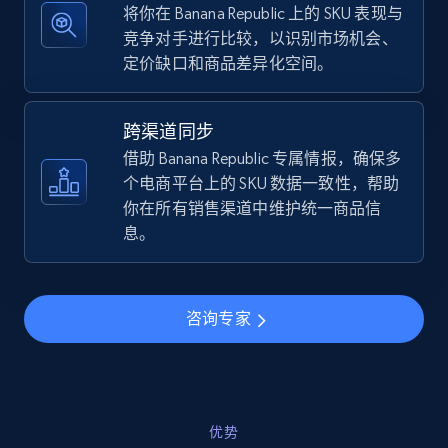
将你在 Banana Republic 上的 SKU 表现与
竞争对手进行比较，以识别市场机会、
定价缺口和商品差异化空间。
TikTok Shop - discover records by shop url
URL, Title, Available, Description, Currency, Initial
跨渠道同步
price, Final price, Discount percent, and more.
借助 Banana Republic 专属情报，确保多
个电商平台上的 SKU 数据一致性，帮助
5.4K+
668+
立即开始
你在所有销售渠道中维护统一商品信
息。
Amazon sellers info
咨询专家
Seller id, URL, Seller name, Description, Detailed
info, Stars, Feedbacks, Return policy, and more.
2.5K+
378+
立即开始
优势