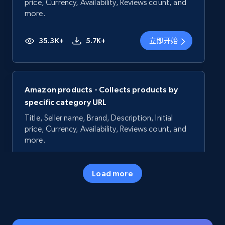
price, Currency, Availability, Reviews count, and
more.
35.3K+
5.7K+
立即开始
Amazon products - Collects products by
specific category URL
Title, Seller name, Brand, Description, Initial
price, Currency, Availability, Reviews count, and
more.
35.3K+
5.7K+
立即开始
Load more
Amazon products - Collects products by