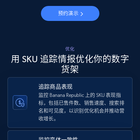
5.6K+
875+
立即开始
预约演示
Walmart - products - Discover products by
using sku numbers
URL, Final price, Sku, Currency, Gtin,
优化
Specifications, Image urls, Top reviews, and
用 SKU 追踪情报优化你的数字
more.
货架
5.6K+
875+
立即开始
追踪商品表现
监控 Banana Republic 上的 SKU 表现指
标，包括已售件数、销售速度、搜索排
TikTok Shop
名和可见度，以识别优化机会并推动营
收增长。
URL, Title, Available, Description, Currency, Initial
price, Final price, Discount percent, and more.
监控变体一致性