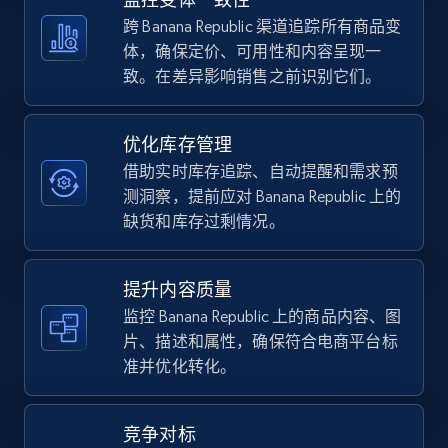
5.4K+
668+
立即开始
跨 Banana Republic 渠道追踪所有商品变
体，确保定价、可用性和内容呈现一
致。在差异影响销售之前识别它们。
TikTok Shop - category
URL, Title, Available, Description, Currency, Initial
优化库存管理
price, Final price, Discount percent, and more.
借助实时库存追踪、自动提醒和需求预
测洞察，提前应对 Banana Republic 上的
5.4K+
668+
立即开始
缺货和库存过剩情况。
提升内容质量
TikTok Shop - Collect TikTok shop products
监控 Banana Republic 上的商品内容、图
by keywords search
片、描述和属性，确保符合电商平台标
准并优化转化。
URL, Title, Available, Description, Currency, Initial
price, Final price, Discount percent, and more.
竞争对标
5.4K+
668+
立即开始