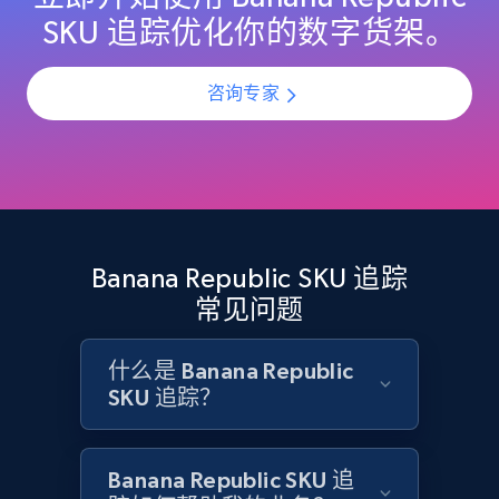
URL, Domain, Country code, Model number,
SKU 追踪优化你的数字货架。
Sku, Product id, Product name, Manufacturer,
and more.
咨询专家
2.1K+
355+
立即开始
Home Depot US - Discovery products by
specific category URL
Banana Republic SKU 追踪
URL, Domain, Country code, Model number,
常见问题
Sku, Product id, Product name, Manufacturer,
and more.
什么是 Banana Republic
SKU 追踪？
2.1K+
355+
立即开始
Banana Republic SKU 追