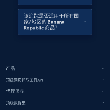
2.1K+
375+
立即开始
该追踪是否适用于所有国
家/地区的 Banana
Amazon products global dataset - Collect
Republic 商品？
Amazon products by seller URL
Title, Seller name, Brand, Description, Initial
price, Currency, Availability, Reviews count, and
more.
2.1K+
375+
立即开始
产品
顶级网页抓取工具API
Amazon products global dataset - Collect
代理类型
products from Brands URLs
Title, Seller name, Brand, Description, Initial
顶级数据集
price, Currency, Availability, Reviews count, and