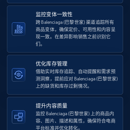
5.4K+
667+
立即开始
监控变体一致性
跨 Balenciaga (巴黎世家) 渠道追踪所有
商品变体，确保定价、可用性和内容呈
现一致。在差异影响销售之前识别它
TikTok Shop - category
们。
URL, Title, Available, Description, Currency, Initial
price, Final price, Discount percent, and more.
优化库存管理
5.4K+
667+
立即开始
借助实时库存追踪、自动提醒和需求预
测洞察，提前应对 Balenciaga (巴黎世家)
上的缺货和库存过剩情况。
TikTok Shop - Collect TikTok shop products
by keywords search
提升内容质量
监控 Balenciaga (巴黎世家) 上的商品内
URL, Title, Available, Description, Currency, Initial
price, Final price, Discount percent, and more.
容、图片、描述和属性，确保符合电商
平台标准并优化转化。