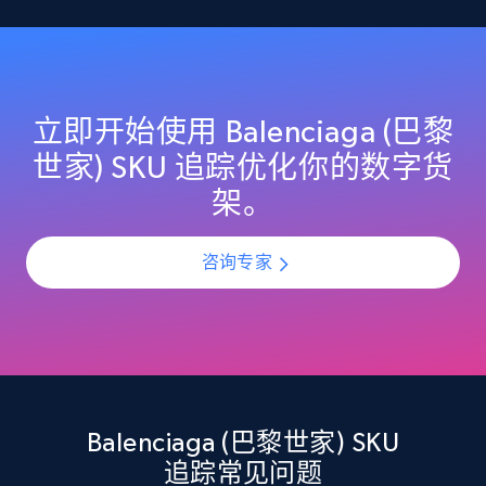
products by best sellers category URL
Title, Seller name, Brand, Description, Initial
price, Currency, Availability, Reviews count, and
more.
立即开始使用 Balenciaga (巴黎
2.1K+
375+
立即开始
世家) SKU 追踪优化你的数字货
架。
Amazon products global dataset - Collect
咨询专家
Amazon products by seller URL
Title, Seller name, Brand, Description, Initial
price, Currency, Availability, Reviews count, and
more.
2.1K+
375+
立即开始
Balenciaga (巴黎世家) SKU
追踪常见问题