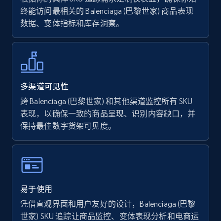
终能访问最相关的 Balenciaga (巴黎世家) 商品表现
数据、变体指标和库存洞察。
Walmart - products - Find new products by
using specific category URL
URL, Final price, Sku, Currency, Gtin,
Specifications, Image urls, Top reviews, and
more.
多渠道可见性
跨 Balenciaga (巴黎世家) 和其他渠道监控所有 SKU
5.6K+
874+
立即开始
表现，以确保一致的商品呈现、识别内容缺口，并
保持最佳数字货架可见度。
Walmart - products - Collects products by
specific keywords
URL, Final price, Sku, Currency, Gtin,
易于使用
Specifications, Image urls, Top reviews, and
凭借直观界面和用户友好的设计，Balenciaga (巴黎
more.
世家) SKU 追踪让商品监控、变体表现分析和电商运