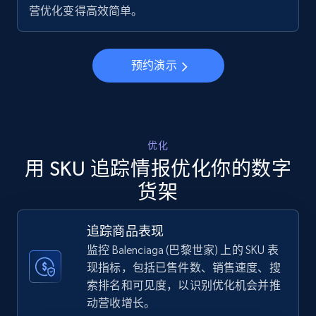
营优化变得高效简单。
5.6K+
874+
立即开始
预约演示
Walmart - products - Discover products by
using sku numbers
URL, Final price, Sku, Currency, Gtin,
Specifications, Image urls, Top reviews, and
优化
more.
用 SKU 追踪情报优化你的数字
货架
5.6K+
874+
立即开始
追踪商品表现
监控 Balenciaga (巴黎世家) 上的 SKU 表
TikTok Shop
现指标，包括已售件数、销售速度、搜
索排名和可见度，以识别优化机会并推
URL, Title, Available, Description, Currency, Initial
price, Final price, Discount percent, and more.
动营收增长。