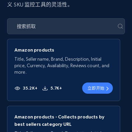
义 SKU 监控工具的灵活性。
Amazon products
Title, Seller name, Brand, Description, Initial
price, Currency, Availability, Reviews count, and
more.
35.2K+
5.7K+
立即开始
Amazon products - Collects products by
best sellers category URL