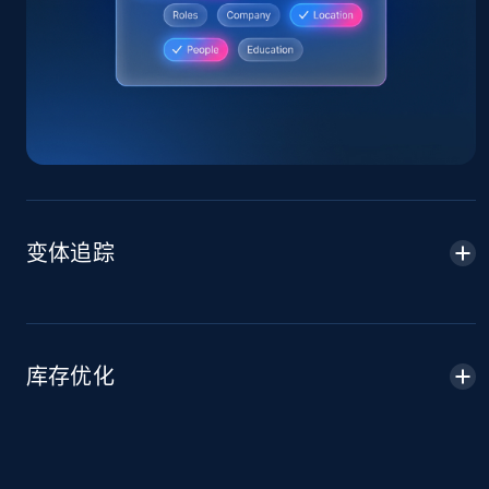
price, Currency, Availability, Reviews count, and
more.
2.1K+
375+
立即开始
Amazon products global dataset -
Collecting products by keyword search
变体追踪
Title, Seller name, Brand, Description, Initial
price, Currency, Availability, Reviews count, and
more.
2.1K+
375+
立即开始
库存优化
Amazon products global dataset - Collects