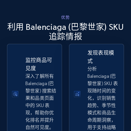
优势
eBay
利用 Balenciaga (巴黎世家) SKU
URL, Product id, Title, Seller name, Seller rating,
追踪情报
Seller reviews, Breadcrumbs, Root category, and
more.
发现表现模
监控商品可
式
2.5K+
358+
立即开始
见度
分析
深入了解所有
Balenciaga (巴
Balenciaga (巴
黎世家) SKU 表
eBay - Gather data on products using
黎世家) 搜索结
现随时间的变
specified keywords
果和品类页面
化，识别销售
中的 SKU 表
趋势、季节性
URL, Product id, Title, Seller name, Seller rating,
Seller reviews, Breadcrumbs, Root category, and
现，帮助你优
模式和商品生
more.
化排名并提升
命周期洞察，
自然可见度。
用于支持战略