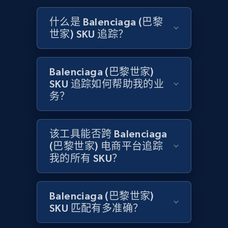
Amazon products global dataset - Collect
什么是 Balenciaga (巴黎
products from Brands URLs
世家) SKU 追踪？
Title, Seller name, Brand, Description, Initial
price, Currency, Availability, Reviews count, and
more.
Balenciaga (巴黎世家)
SKU 追踪如何帮助我的业
务？
2.1K+
375+
立即开始
该工具能否跨 Balenciaga
(巴黎世家) 电商平台追踪
Home Depot US
我的所有 SKU？
URL, Domain, Country code, Model number,
Sku, Product id, Product name, Manufacturer,
and more.
Balenciaga (巴黎世家)
SKU 匹配有多准确？
2.1K+
353+
立即开始