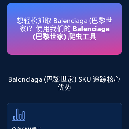
Amazon products - Collects products by
specific keywords
Title, Seller name, Brand, Description, Initial
想轻松抓取 Balenciaga (巴黎世
price, Currency, Availability, Reviews count, and
家)？使用我们的
Balenciaga
more.
(巴黎世家) 爬虫工具
35.2K+
5.7K+
立即开始
Amazon products - find products by using
Balenciaga (巴黎世家) SKU 追踪核心
upc numbers
优势
Title, Seller name, Brand, Description, Initial
price, Currency, Availability, Reviews count, and
more.
35.2K+
5.7K+
立即开始