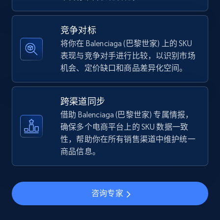
5.4K+
667+
立即开始
竞争对标
将你在 Balenciaga (巴黎世家) 上的 SKU
表现与竞争对手进行比较，以识别市场
TikTok Shop - discover records by shop url
机会、定价缺口和商品差异化空间。
URL, Title, Available, Description, Currency, Initial
price, Final price, Discount percent, and more.
跨渠道同步
5.4K+
667+
立即开始
借助 Balenciaga (巴黎世家) 专属情报，
确保多个电商平台上的 SKU 数据一致
性，帮助你在所有销售渠道中维护统一
商品信息。
Amazon sellers info
Seller id, URL, Seller name, Description, Detailed
info, Stars, Feedbacks, Return policy, and more.
咨询专家
2.5K+
378+
立即开始