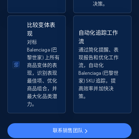
决策。
2.5K+
358+
立即开始
比较变体表
自动化追踪工作
现
eBay - Collect products from shops on eBay
流
对标
URL, Product id, Title, Seller name, Seller rating,
Balenciaga (巴
通过简化提醒、表
Seller reviews, Breadcrumbs, Root category, and
黎世家) 上所有
现报告和优化工作
more.
商品变体的表
流，自动化
现，识别表现
Balenciaga (巴黎世
2.5K+
358+
立即开始
最佳项、优化
家) SKU 追踪，提
商品组合，并
高效率并加快决
最大化品类潜
策。
力。
eBay - Collect records by category
URL, Product id, Title, Seller name, Seller rating,
Seller reviews, Breadcrumbs, Root category, and
more.
联系销售团队