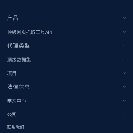
Sku, Product id, Product name, Manufacturer,
and more.
产品
2.1K+
353+
立即开始
顶级网页抓取工具API
代理类型
Etsy
顶级数据集
URL, Product id, Listing inventory id, Title, Rating,
Reviews count shop, Reviews count item, Initial
项目
price, and more.
法律信息
1.9K+
322+
立即开始
学习中心
公司
Etsy - Collect data on products using
联系我们
specified keywords