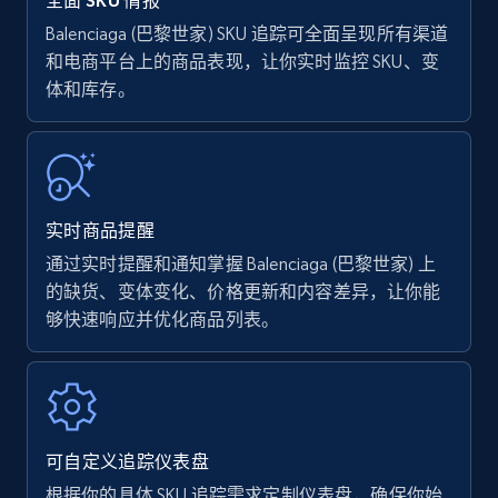
全面 SKU 情报
Balenciaga (巴黎世家) SKU 追踪可全面呈现所有渠道
和电商平台上的商品表现，让你实时监控 SKU、变
Amazon Reviews
体和库存。
URL, Product name, Product rating, Product
rating object, Product rating max, Rating,
Author name, Asin, and more.
7.4K+
870+
立即开始
实时商品提醒
通过实时提醒和通知掌握 Balenciaga (巴黎世家) 上
的缺货、变体变化、价格更新和内容差异，让你能
够快速响应并优化商品列表。
Walmart - products
URL, Final price, Sku, Currency, Gtin,
Specifications, Image urls, Top reviews, and
more.
可自定义追踪仪表盘
5.6K+
874+
立即开始
根据你的具体 SKU 追踪需求定制仪表盘，确保你始