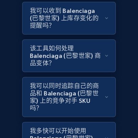
我可以收到 Balenciaga
(巴黎世家) 上库存变化的
Home Depot US - Gather data on products
提醒吗？
using specified keywords
URL, Domain, Country code, Model number,
Sku, Product id, Product name, Manufacturer,
该工具如何处理
and more.
Balenciaga (巴黎世家) 商
品变体？
2.1K+
353+
立即开始
我可以同时追踪自己的商
品和 Balenciaga (巴黎世
Home Depot US - Discover products by
家) 上的竞争对手 SKU
specified URL
吗？
URL, Domain, Country code, Model number,
Sku, Product id, Product name, Manufacturer,
and more.
我多快可以开始使用