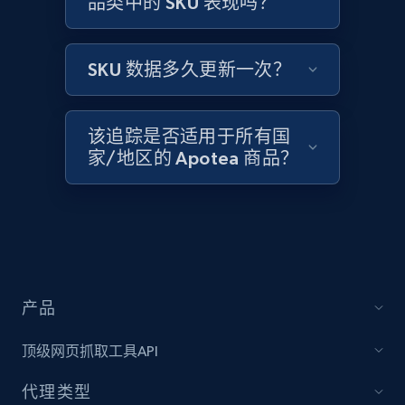
品类中的 SKU 表现吗？
Amazon products global dataset -
Collecting products by keyword search
Title, Seller name, Brand, Description, Initial
SKU 数据多久更新一次？
price, Currency, Availability, Reviews count, and
more.
该追踪是否适用于所有国
2.1K+
375+
立即开始
家/地区的 Apotea 商品？
Amazon products global dataset - Collects
products by best sellers category URL
Title, Seller name, Brand, Description, Initial
price, Currency, Availability, Reviews count, and
产品
more.
顶级网页抓取工具API
2.1K+
375+
立即开始
代理类型