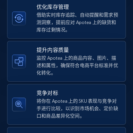
优化库存管理
借助实时库存追踪、自动提醒和需求预
TikTok Shop - category
测洞察，提前应对 Apotea 上的缺货和
URL, Title, Available, Description, Currency, Initial
库存过剩情况。
price, Final price, Discount percent, and more.
提升内容质量
5.4K+
668+
立即开始
监控 Apotea 上的商品内容、图片、描
述和属性，确保符合电商平台标准并优
化转化。
TikTok Shop - Collect TikTok shop products
by keywords search
竞争对标
URL, Title, Available, Description, Currency, Initial
将你在 Apotea 上的 SKU 表现与竞争对
price, Final price, Discount percent, and more.
手进行比较，以识别市场机会、定价缺
口和商品差异化空间。
5.4K+
668+
立即开始