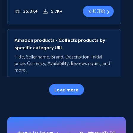
35.3K+
5.7K+
立即开始
Amazon products - Collects products by
specific category URL
Title, Seller name, Brand, Description, Initial
price, Currency, Availability, Reviews count, and
more.
35.3K+
5.7K+
立即开始
Load more
Amazon products - Collects products by
specific keywords
Title, Seller name, Brand, Description, Initial