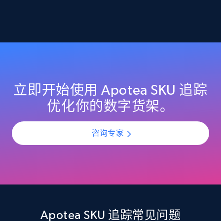
2.1K+
355+
立即开始
Home Depot US - Discover products by
specified URL
URL, Domain, Country code, Model number,
立即开始使用 Apotea SKU 追踪
Sku, Product id, Product name, Manufacturer,
优化你的数字货架。
and more.
咨询专家
2.1K+
355+
立即开始
Home Depot US - Discover products by
specified UPC
URL, Domain, Country code, Model number,
Apotea SKU 追踪常见问题
Sku, Product id, Product name, Manufacturer,