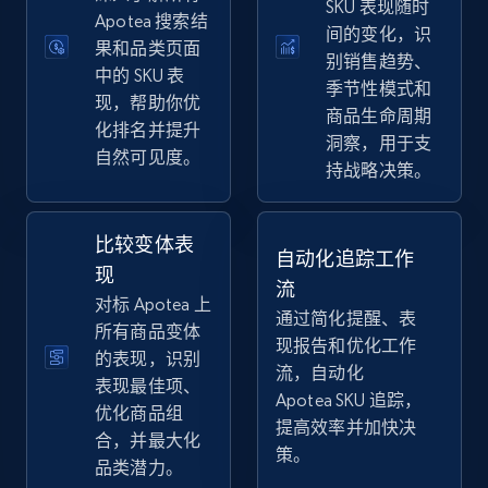
SKU 表现随时
eBay
Apotea 搜索结
间的变化，识
果和品类页面
URL, Product id, Title, Seller name, Seller rating,
别销售趋势、
Seller reviews, Breadcrumbs, Root category, and
中的 SKU 表
季节性模式和
more.
现，帮助你优
商品生命周期
化排名并提升
洞察，用于支
自然可见度。
2.5K+
359+
立即开始
持战略决策。
比较变体表
自动化追踪工作
eBay - Gather data on products using
现
流
specified keywords
对标 Apotea 上
通过简化提醒、表
URL, Product id, Title, Seller name, Seller rating,
所有商品变体
现报告和优化工作
Seller reviews, Breadcrumbs, Root category, and
的表现，识别
流，自动化
more.
表现最佳项、
Apotea SKU 追踪，
优化商品组
提高效率并加快决
2.5K+
359+
立即开始
合，并最大化
策。
品类潜力。