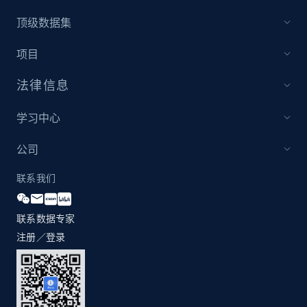
顶级数据集
Amazon products global dataset - Collect
项目
Amazon products by seller URL
Title, Seller name, Brand, Description, Initial
法律信息
price, Currency, Availability, Reviews count, and
more.
学习中心
2.1K+
375+
立即开始
公司
联系我们
Amazon products global dataset - Collect
联系数据专家
products from Brands URLs
注册／登录
Title, Seller name, Brand, Description, Initial
price, Currency, Availability, Reviews count, and
more.