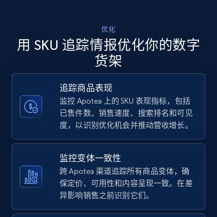
Walmart - products - Discover products by
优化
using sku numbers
用 SKU 追踪情报优化你的数字
URL, Final price, Sku, Currency, Gtin,
货架
Specifications, Image urls, Top reviews, and
more.
追踪商品表现
监控 Apotea 上的 SKU 表现指标，包括
5.6K+
876+
立即开始
已售件数、销售速度、搜索排名和可见
度，以识别优化机会并推动营收增长。
TikTok Shop
监控变体一致性
URL, Title, Available, Description, Currency, Initial
跨 Apotea 渠道追踪所有商品变体，确
price, Final price, Discount percent, and more.
保定价、可用性和内容呈现一致。在差
异影响销售之前识别它们。
5.4K+
668+
立即开始