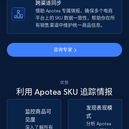
跨渠道同步
借助 Apotea 专属情报，确保多个电商
TikTok Shop - discover records by shop url
平台上的 SKU 数据一致性，帮助你在所
URL, Title, Available, Description, Currency, Initial
有销售渠道中维护统一商品信息。
price, Final price, Discount percent, and more.
5.4K+
668+
立即开始
咨询专家
Amazon sellers info
优势
Seller id, URL, Seller name, Description, Detailed
info, Stars, Feedbacks, Return policy, and more.
利用 Apotea SKU 追踪情报
2.5K+
378+
立即开始
发现表现模
监控商品可
式
见度
分析 Apotea
深入了解所有