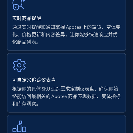
URL, Product name, Product rating, Product
rating object, Product rating max, Rating,
实时商品提醒
Author name, Asin, and more.
通过实时提醒和通知掌握 Apotea 上的缺货、变体变
化、价格更新和内容差异，让你能够快速响应并优
7.4K+
872+
立即开始
化商品列表。
Walmart - products
URL, Final price, Sku, Currency, Gtin,
可自定义追踪仪表盘
Specifications, Image urls, Top reviews, and
more.
根据你的具体 SKU 追踪需求定制仪表盘，确保你始
终能访问最相关的 Apotea 商品表现数据、变体指标
和库存洞察。
5.6K+
876+
立即开始