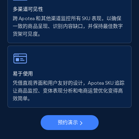
Walmart - products - Find new products by
using specific category URL
多渠道可见性
URL, Final price, Sku, Currency, Gtin,
跨 Apotea 和其他渠道监控所有 SKU 表现，以确保
Specifications, Image urls, Top reviews, and
一致的商品呈现、识别内容缺口，并保持最佳数字
more.
货架可见度。
5.6K+
876+
立即开始
易于使用
Walmart - products - Collects products by
凭借直观界面和用户友好的设计，Apotea SKU 追踪
specific keywords
让商品监控、变体表现分析和电商运营优化变得高
URL, Final price, Sku, Currency, Gtin,
效简单。
Specifications, Image urls, Top reviews, and
more.
预约演示
5.6K+
876+
立即开始