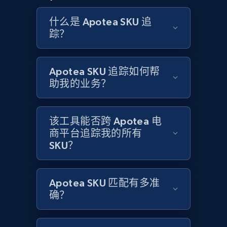
and more.
什么是 Apotea SKU 追
踪？
2.1K+
355+
立即开始
Apotea SKU 追踪如何帮
助我的业务？
Home Depot US - Discovery products by
specific category URL
URL, Domain, Country code, Model number,
该工具能否跨 Apotea 电
Sku, Product id, Product name, Manufacturer,
商平台追踪我的所有
and more.
SKU？
2.1K+
355+
立即开始
Apotea SKU 匹配有多准
确？
Amazon products global dataset