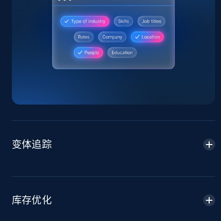
Home Depot US
URL, Domain, Country code, Model number,
Sku, Product id, Product name, Manufacturer,
and more.
2.1K+
355+
立即开始
变体追踪
Home Depot US - Gather data on products
using specified keywords
URL, Domain, Country code, Model number,
Sku, Product id, Product name, Manufacturer,
库存优化
and more.