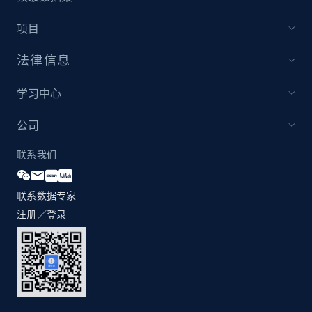
and more.
项目
2.1K+
353+
立即开始
法律信息
学习中心
Etsy
公司
URL, Product id, Listing inventory id, Title, Rating,
Reviews count shop, Reviews count item, Initial
联系我们
price, and more.
联系数据专家
1.9K+
322+
立即开始
注册／登录
Etsy - Collect data on products using
specified keywords
URL, Product id, Listing inventory id, Title, Rating,