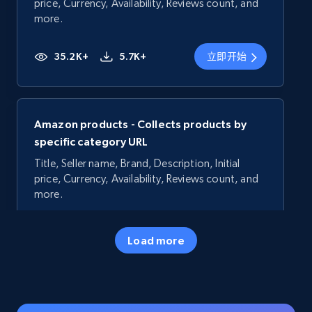
price, Currency, Availability, Reviews count, and
more.
35.2K+
5.7K+
立即开始
Amazon products - Collects products by
specific category URL
Title, Seller name, Brand, Description, Initial
price, Currency, Availability, Reviews count, and
more.
35.2K+
5.7K+
立即开始
Load more
Amazon products - Collects products by