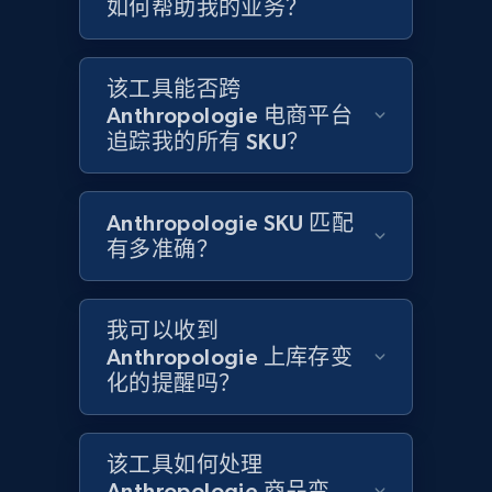
如何帮助我的业务？
Amazon products global dataset - Collect
products from Brands URLs
Title, Seller name, Brand, Description, Initial
该工具能否跨
price, Currency, Availability, Reviews count, and
Anthropologie 电商平台
more.
追踪我的所有 SKU？
2.1K+
375+
立即开始
Anthropologie SKU 匹配
有多准确？
Home Depot US
我可以收到
URL, Domain, Country code, Model number,
Sku, Product id, Product name, Manufacturer,
Anthropologie 上库存变
and more.
化的提醒吗？
2.1K+
353+
立即开始
该工具如何处理
Anthropologie 商品变