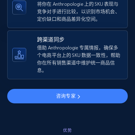
将你在 Anthropologie 上的 SKU 表现与
竞争对手进行比较，以识别市场机会、
定价缺口和商品差异化空间。
TikTok Shop - discover records by shop url
URL, Title, Available, Description, Currency, Initial
跨渠道同步
price, Final price, Discount percent, and more.
借助 Anthropologie 专属情报，确保多
个电商平台上的 SKU 数据一致性，帮助
5.4K+
667+
立即开始
你在所有销售渠道中维护统一商品信
息。
Amazon sellers info
咨询专家
Seller id, URL, Seller name, Description, Detailed
info, Stars, Feedbacks, Return policy, and more.
2.5K+
378+
立即开始
优势