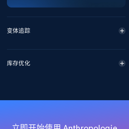
more.
2.1K+
375+
立即开始
变体追踪
Amazon products global dataset -
Collecting products by keyword search
Title, Seller name, Brand, Description, Initial
库存优化
price, Currency, Availability, Reviews count, and
more.
2.1K+
375+
立即开始
Amazon products global dataset - Collects
products by best sellers category URL
立即开始使用 Anthropologie