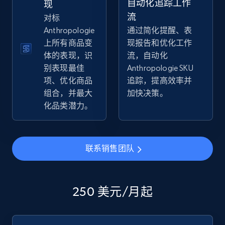
自动化追踪工作
现
流
对标
Anthropologie
通过简化提醒、表
上所有商品变
现报告和优化工作
eBay - Collect products from shops on eBay
体的表现，识
流，自动化
URL, Product id, Title, Seller name, Seller rating,
别表现最佳
Anthropologie SKU
Seller reviews, Breadcrumbs, Root category, and
项、优化商品
追踪，提高效率并
more.
组合，并最大
加快决策。
化品类潜力。
2.5K+
359+
立即开始
联系销售团队
eBay - Collect records by category
URL, Product id, Title, Seller name, Seller rating,
Seller reviews, Breadcrumbs, Root category, and
250 美元/月起
more.
2.5K+
359+
立即开始