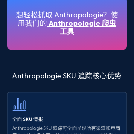
specific keywords
Title, Seller name, Brand, Description, Initial
想轻松抓取 Anthropologie？使
price, Currency, Availability, Reviews count, and
用我们的
Anthropologie 爬虫
more.
工具
35.2K+
5.7K+
立即开始
Amazon products - find products by using
Anthropologie SKU 追踪核心优势
upc numbers
Title, Seller name, Brand, Description, Initial
price, Currency, Availability, Reviews count, and
more.
35.2K+
5.7K+
立即开始
全面 SKU 情报
Anthropologie SKU 追踪可全面呈现所有渠道和电商