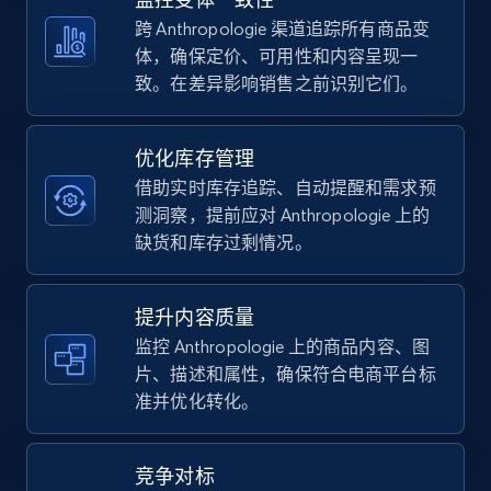
5.4K+
667+
立即开始
跨 Anthropologie 渠道追踪所有商品变
体，确保定价、可用性和内容呈现一
致。在差异影响销售之前识别它们。
TikTok Shop - category
URL, Title, Available, Description, Currency, Initial
优化库存管理
price, Final price, Discount percent, and more.
借助实时库存追踪、自动提醒和需求预
测洞察，提前应对 Anthropologie 上的
5.4K+
667+
立即开始
缺货和库存过剩情况。
提升内容质量
TikTok Shop - Collect TikTok shop products
监控 Anthropologie 上的商品内容、图
by keywords search
片、描述和属性，确保符合电商平台标
准并优化转化。
URL, Title, Available, Description, Currency, Initial
price, Final price, Discount percent, and more.
竞争对标
5.4K+
667+
立即开始