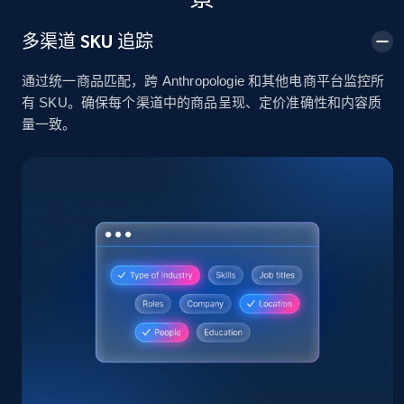
2.4K+
199+
立即开始
多渠道 SKU 追踪
通过统一商品匹配，跨 Anthropologie 和其他电商平台监控所
有 SKU。确保每个渠道中的商品呈现、定价准确性和内容质
Amazon products global dataset
量一致。
Title, Seller name, Brand, Description, Initial
price, Currency, Availability, Reviews count, and
more.
2.1K+
375+
立即开始
Amazon products global dataset - Collects
products by specific category URL
Title, Seller name, Brand, Description, Initial
price, Currency, Availability, Reviews count, and