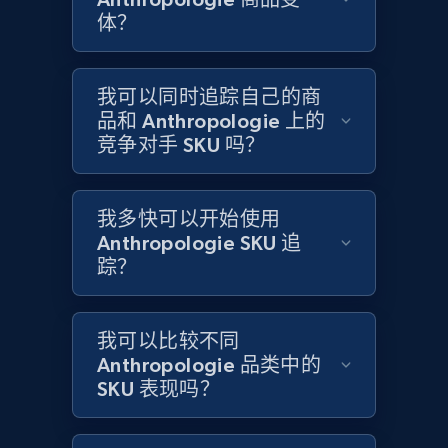
体？
Home Depot US - Gather data on products
using specified keywords
我可以同时追踪自己的商
URL, Domain, Country code, Model number,
品和 Anthropologie 上的
Sku, Product id, Product name, Manufacturer,
竞争对手 SKU 吗？
and more.
2.1K+
353+
立即开始
我多快可以开始使用
Anthropologie SKU 追
踪？
Home Depot US - Discover products by
specified URL
我可以比较不同
URL, Domain, Country code, Model number,
Anthropologie 品类中的
Sku, Product id, Product name, Manufacturer,
SKU 表现吗？
and more.