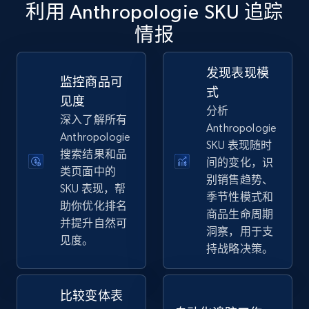
利用 Anthropologie SKU 追踪
情报
eBay
URL, Product id, Title, Seller name, Seller rating,
发现表现模
Seller reviews, Breadcrumbs, Root category, and
监控商品可
式
more.
见度
分析
深入了解所有
Anthropologie
2.5K+
359+
立即开始
Anthropologie
SKU 表现随时
搜索结果和品
间的变化，识
类页面中的
别销售趋势、
SKU 表现，帮
eBay - Gather data on products using
季节性模式和
助你优化排名
specified keywords
商品生命周期
并提升自然可
洞察，用于支
URL, Product id, Title, Seller name, Seller rating,
见度。
持战略决策。
Seller reviews, Breadcrumbs, Root category, and
more.
比较变体表
2.5K+
359+
立即开始