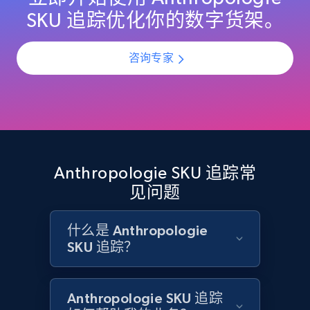
Title, Seller name, Brand, Description, Initial
SKU 追踪优化你的数字货架。
price, Currency, Availability, Reviews count, and
more.
咨询专家
2.1K+
375+
立即开始
Amazon products global dataset - Collect
Amazon products by seller URL
Anthropologie SKU 追踪常
Title, Seller name, Brand, Description, Initial
见问题
price, Currency, Availability, Reviews count, and
more.
什么是 Anthropologie
SKU 追踪？
2.1K+
375+
立即开始
Anthropologie SKU 追踪