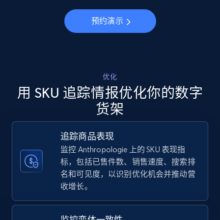
5.6K+
875+
立即开始
预约演示
Walmart - products - Discover products by
using sku numbers
URL, Final price, Sku, Currency, Gtin,
优化
Specifications, Image urls, Top reviews, and
用 SKU 追踪情报优化你的数字
more.
货架
5.6K+
875+
立即开始
追踪商品表现
监控 Anthropologie 上的 SKU 表现指
标，包括已售件数、销售速度、搜索排
TikTok Shop
名和可见度，以识别优化机会并推动营
收增长。
URL, Title, Available, Description, Currency, Initial
price, Final price, Discount percent, and more.
监控变体一致性