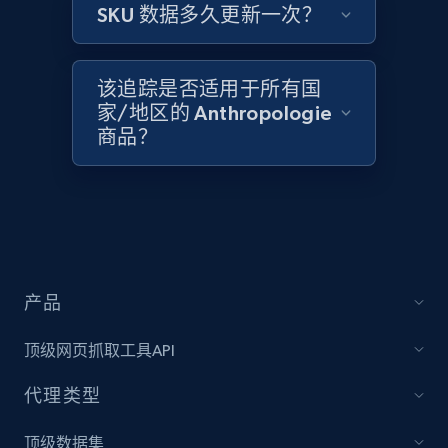
2.1K+
353+
立即开始
SKU 数据多久更新一次？
该追踪是否适用于所有国
Home Depot US - Discover products by
家/地区的 Anthropologie
specified UPC
商品？
URL, Domain, Country code, Model number,
Sku, Product id, Product name, Manufacturer,
and more.
2.1K+
353+
立即开始
产品
顶级网页抓取工具API
Home Depot US - Discovery products by
specific category URL
代理类型
URL, Domain, Country code, Model number,
Sku, Product id, Product name, Manufacturer,
顶级数据集