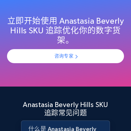
specified UPC
URL, Domain, Country code, Model number,
Sku, Product id, Product name, Manufacturer,
立即开始使用 Anastasia Beverly
and more.
Hills SKU 追踪优化你的数字货
架。
2.1K+
355+
立即开始
咨询专家
Home Depot US - Discovery products by
specific category URL
URL, Domain, Country code, Model number,
Sku, Product id, Product name, Manufacturer,
and more.
Anastasia Beverly Hills SKU
追踪常见问题
2.1K+
355+
立即开始
什么是 Anastasia Beverly