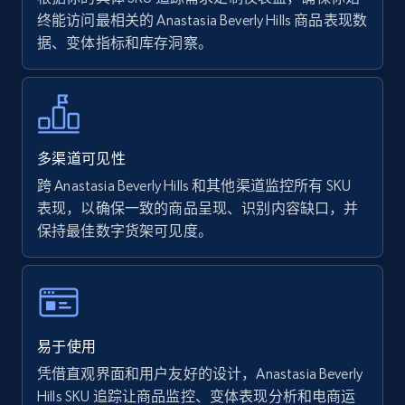
终能访问最相关的 Anastasia Beverly Hills 商品表现数
据、变体指标和库存洞察。
Walmart - products - Find new products by
using specific category URL
URL, Final price, Sku, Currency, Gtin,
Specifications, Image urls, Top reviews, and
more.
多渠道可见性
跨 Anastasia Beverly Hills 和其他渠道监控所有 SKU
5.6K+
878+
立即开始
表现，以确保一致的商品呈现、识别内容缺口，并
保持最佳数字货架可见度。
Walmart - products - Collects products by
specific keywords
URL, Final price, Sku, Currency, Gtin,
易于使用
Specifications, Image urls, Top reviews, and
凭借直观界面和用户友好的设计，Anastasia Beverly
more.
Hills SKU 追踪让商品监控、变体表现分析和电商运