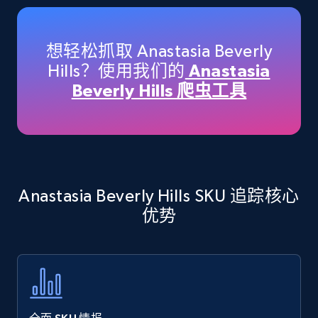
Amazon products - Collects products by
specific keywords
Title, Seller name, Brand, Description, Initial
想轻松抓取 Anastasia Beverly
price, Currency, Availability, Reviews count, and
Hills？使用我们的
Anastasia
more.
Beverly Hills 爬虫工具
35.3K+
5.7K+
立即开始
Amazon products - find products by using
Anastasia Beverly Hills SKU 追踪核心
upc numbers
优势
Title, Seller name, Brand, Description, Initial
price, Currency, Availability, Reviews count, and
more.
35.3K+
5.7K+
立即开始