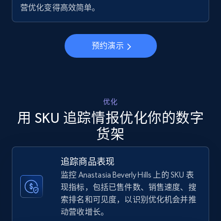
营优化变得高效简单。
5.6K+
878+
立即开始
预约演示
Walmart - products - Discover products by
using sku numbers
URL, Final price, Sku, Currency, Gtin,
Specifications, Image urls, Top reviews, and
优化
more.
用 SKU 追踪情报优化你的数字
货架
5.6K+
878+
立即开始
追踪商品表现
监控 Anastasia Beverly Hills 上的 SKU 表
TikTok Shop
现指标，包括已售件数、销售速度、搜
索排名和可见度，以识别优化机会并推
URL, Title, Available, Description, Currency, Initial
price, Final price, Discount percent, and more.
动营收增长。