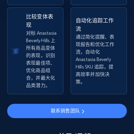
2.5K+
359+
立即开始
比较变体表
自动化追踪工作
现
流
对标 Anastasia
eBay - Collect products from shops on eBay
通过简化提醒、表
Beverly Hills 上
URL, Product id, Title, Seller name, Seller rating,
现报告和优化工作
所有商品变体
Seller reviews, Breadcrumbs, Root category, and
流，自动化
的表现，识别
more.
Anastasia Beverly
表现最佳项、
Hills SKU 追踪，提
优化商品组
2.5K+
359+
立即开始
高效率并加快决
合，并最大化
策。
品类潜力。
eBay - Collect records by category
URL, Product id, Title, Seller name, Seller rating,
联系销售团队
Seller reviews, Breadcrumbs, Root category, and
more.