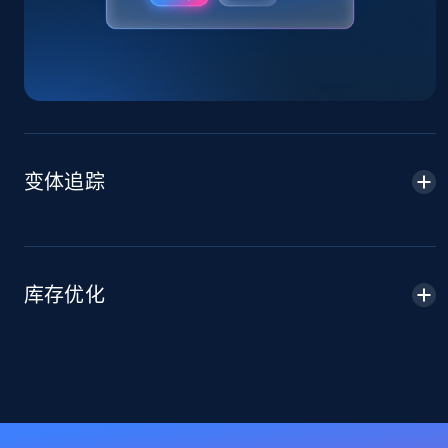
Sku, Product id, Product name, Manufacturer,
and more.
2.1K+
355+
立即开始
Home Depot US - Discover products by
变体追踪
specified URL
URL, Domain, Country code, Model number,
Sku, Product id, Product name, Manufacturer,
and more.
库存优化
2.1K+
355+
立即开始
Home Depot US - Discover products by