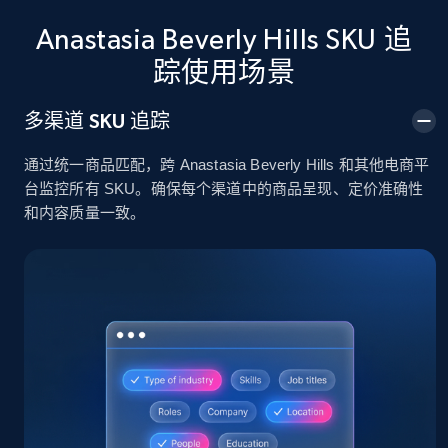
Anastasia Beverly Hills SKU 追
2.4K+
202+
立即开始
踪使用场景
多渠道 SKU 追踪
Home Depot US
通过统一商品匹配，跨 Anastasia Beverly Hills 和其他电商平
URL, Domain, Country code, Model number,
台监控所有 SKU。确保每个渠道中的商品呈现、定价准确性
Sku, Product id, Product name, Manufacturer,
和内容质量一致。
and more.
2.1K+
355+
立即开始
Home Depot US - Gather data on products
using specified keywords
URL, Domain, Country code, Model number,