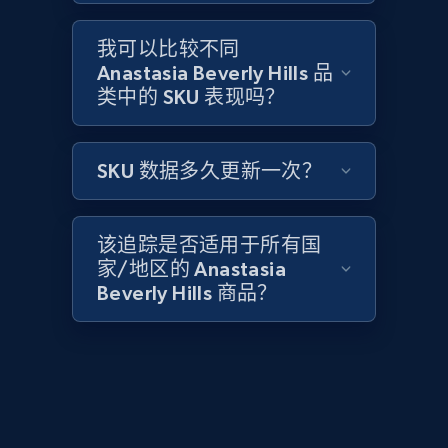
2.1K+
375+
立即开始
我可以比较不同
Anastasia Beverly Hills 品
类中的 SKU 表现吗？
Amazon products global dataset - Collect
Amazon products by seller URL
SKU 数据多久更新一次？
Title, Seller name, Brand, Description, Initial
price, Currency, Availability, Reviews count, and
more.
该追踪是否适用于所有国
家/地区的 Anastasia
2.1K+
375+
立即开始
Beverly Hills 商品？
Amazon products global dataset - Collect
products from Brands URLs
Title, Seller name, Brand, Description, Initial