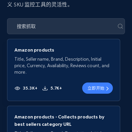
义 SKU 监控工具的灵活性。
Amazon products
Title, Seller name, Brand, Description, Initial
price, Currency, Availability, Reviews count, and
more.
35.3K+
5.7K+
立即开始
Amazon products - Collects products by
best sellers category URL