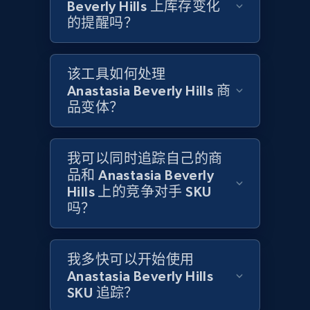
Beverly Hills 上库存变化
的提醒吗？
Amazon products global dataset -
Collecting products by keyword search
该工具如何处理
Title, Seller name, Brand, Description, Initial
Anastasia Beverly Hills 商
price, Currency, Availability, Reviews count, and
品变体？
more.
2.1K+
375+
立即开始
我可以同时追踪自己的商
品和 Anastasia Beverly
Hills 上的竞争对手 SKU
吗？
Amazon products global dataset - Collects
products by best sellers category URL
我多快可以开始使用
Title, Seller name, Brand, Description, Initial
Anastasia Beverly Hills
price, Currency, Availability, Reviews count, and
SKU 追踪？
more.