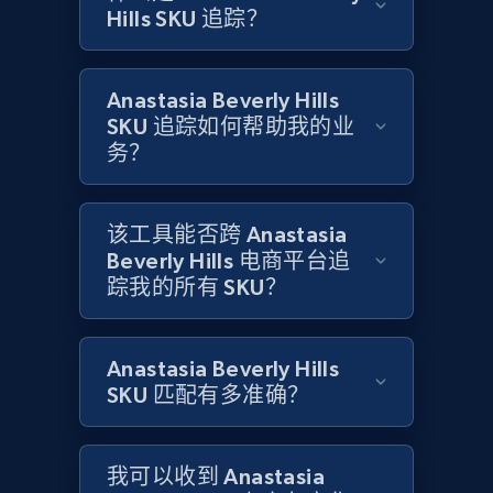
Hills SKU 追踪？
Amazon products global dataset
Title, Seller name, Brand, Description, Initial
Anastasia Beverly Hills
price, Currency, Availability, Reviews count, and
SKU 追踪如何帮助我的业
more.
务？
2.1K+
375+
立即开始
该工具能否跨 Anastasia
Beverly Hills 电商平台追
踪我的所有 SKU？
Amazon products global dataset - Collects
products by specific category URL
Title, Seller name, Brand, Description, Initial
Anastasia Beverly Hills
price, Currency, Availability, Reviews count, and
SKU 匹配有多准确？
more.
2.1K+
375+
立即开始
我可以收到 Anastasia