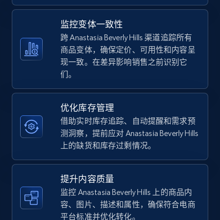
5.4K+
668+
立即开始
监控变体一致性
跨 Anastasia Beverly Hills 渠道追踪所有
商品变体，确保定价、可用性和内容呈
现一致。在差异影响销售之前识别它
TikTok Shop - category
们。
URL, Title, Available, Description, Currency, Initial
price, Final price, Discount percent, and more.
优化库存管理
5.4K+
668+
立即开始
借助实时库存追踪、自动提醒和需求预
测洞察，提前应对 Anastasia Beverly Hills
上的缺货和库存过剩情况。
TikTok Shop - Collect TikTok shop products
by keywords search
提升内容质量
监控 Anastasia Beverly Hills 上的商品内
URL, Title, Available, Description, Currency, Initial
price, Final price, Discount percent, and more.
容、图片、描述和属性，确保符合电商
平台标准并优化转化。