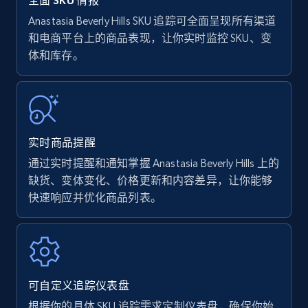
全面 SKU 情报
Anastasia Beverly Hills SKU 追踪可全面呈现所有渠道
和电商平台上的商品表现，让你实时监控 SKU、变
Amazon Reviews
体和库存。
URL, Product name, Product rating, Product
rating object, Product rating max, Rating,
Author name, Asin, and more.
7.4K+
872+
立即开始
实时商品提醒
通过实时提醒和通知掌握 Anastasia Beverly Hills 上的
缺货、变体变化、价格更新和内容差异，让你能够
快速响应并优化商品列表。
Walmart - products
URL, Final price, Sku, Currency, Gtin,
Specifications, Image urls, Top reviews, and
more.
可自定义追踪仪表盘
5.6K+
878+
立即开始
根据你的具体 SKU 追踪需求定制仪表盘，确保你始