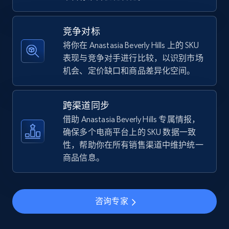
5.4K+
668+
立即开始
竞争对标
将你在 Anastasia Beverly Hills 上的 SKU
表现与竞争对手进行比较，以识别市场
TikTok Shop - discover records by shop url
机会、定价缺口和商品差异化空间。
URL, Title, Available, Description, Currency, Initial
price, Final price, Discount percent, and more.
跨渠道同步
5.4K+
668+
立即开始
借助 Anastasia Beverly Hills 专属情报，
确保多个电商平台上的 SKU 数据一致
性，帮助你在所有销售渠道中维护统一
商品信息。
Amazon sellers info
Seller id, URL, Seller name, Description, Detailed
info, Stars, Feedbacks, Return policy, and more.
咨询专家
2.5K+
378+
立即开始