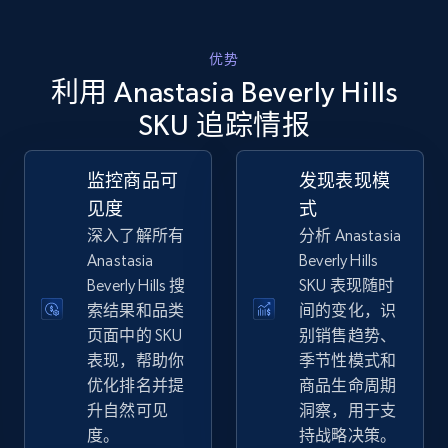
优势
eBay
利用 Anastasia Beverly Hills
URL, Product id, Title, Seller name, Seller rating,
SKU 追踪情报
Seller reviews, Breadcrumbs, Root category, and
more.
监控商品可
发现表现模
见度
式
2.5K+
359+
立即开始
深入了解所有
分析 Anastasia
Anastasia
Beverly Hills
Beverly Hills 搜
SKU 表现随时
eBay - Gather data on products using
索结果和品类
间的变化，识
specified keywords
页面中的 SKU
别销售趋势、
表现，帮助你
季节性模式和
URL, Product id, Title, Seller name, Seller rating,
Seller reviews, Breadcrumbs, Root category, and
优化排名并提
商品生命周期
more.
升自然可见
洞察，用于支
度。
持战略决策。