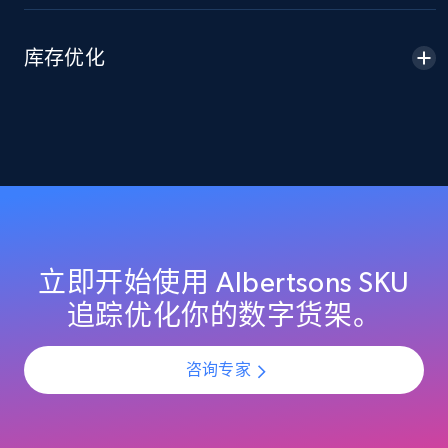
2.1K+
355+
立即开始
库存优化
Home Depot US - Discover products by
specified URL
URL, Domain, Country code, Model number,
Sku, Product id, Product name, Manufacturer,
and more.
2.1K+
355+
立即开始
立即开始使用 Albertsons SKU
追踪优化你的数字货架。
Home Depot US - Discover products by
咨询专家
specified UPC
URL, Domain, Country code, Model number,
Sku, Product id, Product name, Manufacturer,