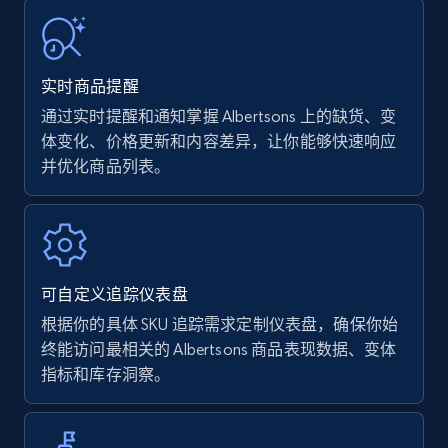
URL, Product name, Product rating, Product
rating object, Product rating max, Rating,
Author name, Asin, and more.
实时商品提醒
通过实时提醒和通知掌握 Albertsons 上的缺货、变
7.4K+
872+
立即开始
体变化、价格更新和内容差异，让你能够快速响应
并优化商品列表。
Walmart - products
URL, Final price, Sku, Currency, Gtin,
Specifications, Image urls, Top reviews, and
可自定义追踪仪表盘
more.
根据你的具体 SKU 追踪需求定制仪表盘，确保你始
终能访问最相关的 Albertsons 商品表现数据、变体
5.6K+
878+
立即开始
指标和库存洞察。