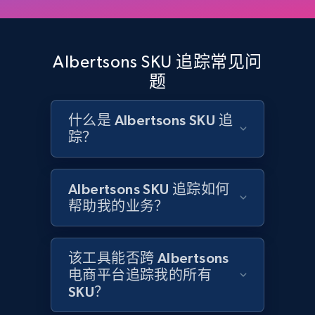
and more.
2.1K+
355+
立即开始
Albertsons SKU 追踪常见问
题
什么是 Albertsons SKU 追
Home Depot US - Discovery products by
踪？
specific category URL
URL, Domain, Country code, Model number,
Sku, Product id, Product name, Manufacturer,
Albertsons SKU 追踪如何
and more.
帮助我的业务？
2.1K+
355+
立即开始
该工具能否跨 Albertsons
电商平台追踪我的所有
SKU？
Amazon products global dataset