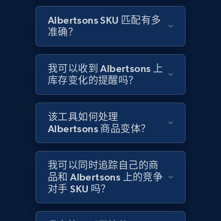
Title, Seller name, Brand, Description, Initial
price, Currency, Availability, Reviews count, and
Albertsons SKU 匹配有多
more.
准确？
2.1K+
375+
立即开始
我可以收到 Albertsons 上
库存变化的提醒吗？
Amazon products global dataset - Collects
products by specific category URL
该工具如何处理
Title, Seller name, Brand, Description, Initial
Albertsons 商品变体？
price, Currency, Availability, Reviews count, and
more.
我可以同时追踪自己的商
2.1K+
品和 Albertsons 上的竞争
375+
立即开始
对手 SKU 吗？