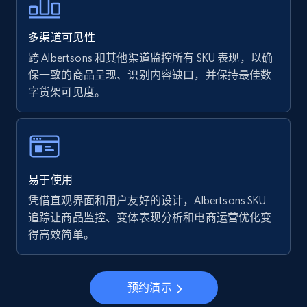
Walmart - products - Find new products by
using specific category URL
多渠道可见性
URL, Final price, Sku, Currency, Gtin,
Specifications, Image urls, Top reviews, and
跨 Albertsons 和其他渠道监控所有 SKU 表现，以确
more.
保一致的商品呈现、识别内容缺口，并保持最佳数
字货架可见度。
5.6K+
878+
立即开始
Walmart - products - Collects products by
易于使用
specific keywords
凭借直观界面和用户友好的设计，Albertsons SKU
URL, Final price, Sku, Currency, Gtin,
追踪让商品监控、变体表现分析和电商运营优化变
Specifications, Image urls, Top reviews, and
得高效简单。
more.
5.6K+
878+
立即开始
预约演示