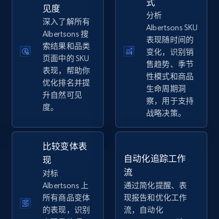
式
eBay
见度
分析
深入了解所有
URL, Product id, Title, Seller name, Seller rating,
Albertsons SKU
Seller reviews, Breadcrumbs, Root category, and
Albertsons 搜
表现随时间的
more.
索结果和品类
变化，识别销
页面中的 SKU
售趋势、季节
表现，帮助你
2.5K+
359+
立即开始
性模式和商品
优化排名并提
生命周期洞
升自然可见
察，用于支持
度。
战略决策。
eBay - Gather data on products using
specified keywords
URL, Product id, Title, Seller name, Seller rating,
比较变体表
Seller reviews, Breadcrumbs, Root category, and
自动化追踪工作
现
more.
流
对标
Albertsons 上
通过简化提醒、表
2.5K+
359+
立即开始
所有商品变体
现报告和优化工作
的表现，识别
流，自动化