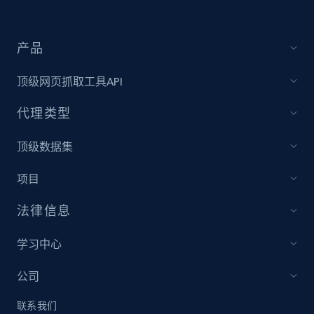
Amazon products global dataset - Collect
产品
Amazon products by seller URL
顶级网页抓取工具API
Title, Seller name, Brand, Description, Initial
price, Currency, Availability, Reviews count, and
代理类型
more.
顶级数据集
2.1K+
375+
立即开始
项目
法律信息
Amazon products global dataset - Collect
products from Brands URLs
学习中心
Title, Seller name, Brand, Description, Initial
price, Currency, Availability, Reviews count, and
公司
more.
联系我们