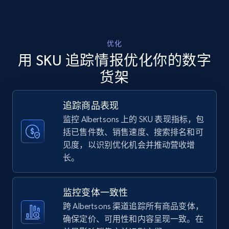
Walmart - products - Discover products by
using sku numbers
优化
用 SKU 追踪情报优化你的数字
URL, Final price, Sku, Currency, Gtin,
Specifications, Image urls, Top reviews, and
货架
more.
追踪商品表现
5.6K+
878+
立即开始
监控 Albertsons 上的 SKU 表现指标，包
括已售件数、销售速度、搜索排名和可
见度，以识别优化机会并推动营收增
长。
TikTok Shop
URL, Title, Available, Description, Currency, Initial
price, Final price, Discount percent, and more.
监控变体一致性
跨 Albertsons 渠道追踪所有商品变体，
5.4K+
668+
立即开始
确保定价、可用性和内容呈现一致。在