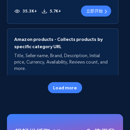
35.3K+
5.7K+
立即开始
Amazon products - Collects products by
specific category URL
Title, Seller name, Brand, Description, Initial
price, Currency, Availability, Reviews count, and
more.
35.3K+
5.7K+
立即开始
Load more
Amazon products - Collects products by
specific keywords
Title, Seller name, Brand, Description, Initial