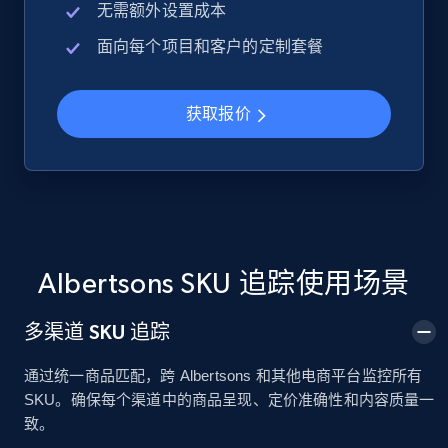
无需额外设置成本
面向每个项目和客户的定制套餐
Google Shopping
URL, Product id, Title, Product description,
Rating, Reviews count, Images, Variations, and
获取报价
more.
2.4K+
202+
立即开始
Albertsons SKU 追踪使用场景
Google Shopping - collects products from
web using keywords
多渠道 SKU 追踪
URL, Product id, Title, Product description,
Rating, Reviews count, Images, Variations, and
通过统一商品匹配，跨 Albertsons 和其他电商平台监控所有
more.
SKU。确保每个渠道中的商品呈现、定价准确性和内容质量一
致。
2.4K+
202+
立即开始