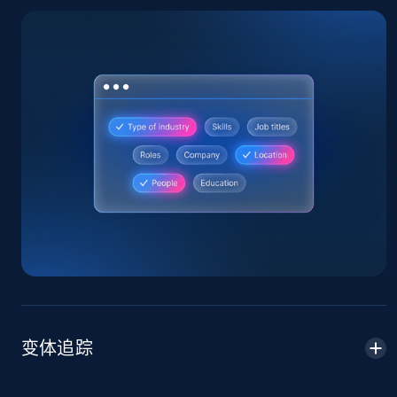
Home Depot US
URL, Domain, Country code, Model number,
Sku, Product id, Product name, Manufacturer,
and more.
2.1K+
355+
立即开始
Home Depot US - Gather data on products
using specified keywords
URL, Domain, Country code, Model number,
Sku, Product id, Product name, Manufacturer,
变体追踪
and more.