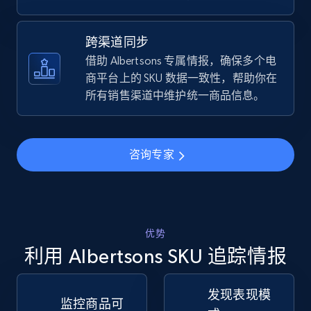
TikTok Shop - discover records by shop url
跨渠道同步
URL, Title, Available, Description, Currency, Initial
借助 Albertsons 专属情报，确保多个电
price, Final price, Discount percent, and more.
商平台上的 SKU 数据一致性，帮助你在
所有销售渠道中维护统一商品信息。
5.4K+
668+
立即开始
咨询专家
Amazon sellers info
Seller id, URL, Seller name, Description, Detailed
info, Stars, Feedbacks, Return policy, and more.
优势
利用 Albertsons SKU 追踪情报
2.5K+
378+
立即开始
发现表现模
监控商品可