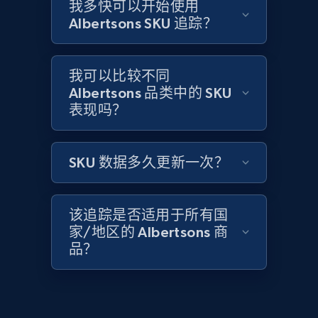
Amazon products global dataset -
我多快可以开始使用
Collecting products by keyword search
Albertsons SKU 追踪？
Title, Seller name, Brand, Description, Initial
price, Currency, Availability, Reviews count, and
more.
我可以比较不同
Albertsons 品类中的 SKU
表现吗？
2.1K+
375+
立即开始
SKU 数据多久更新一次？
Amazon products global dataset - Collects
products by best sellers category URL
该追踪是否适用于所有国
Title, Seller name, Brand, Description, Initial
家/地区的 Albertsons 商
price, Currency, Availability, Reviews count, and
品？
more.
2.1K+
375+
立即开始