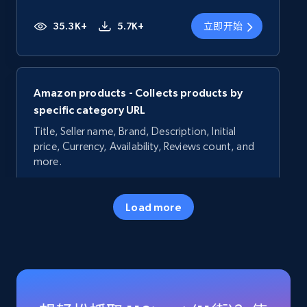
35.3K+
5.7K+
立即开始
Amazon products - Collects products by
specific category URL
Title, Seller name, Brand, Description, Initial
price, Currency, Availability, Reviews count, and
more.
35.3K+
5.7K+
立即开始
Load more
Amazon products - Collects products by
specific keywords
Title, Seller name, Brand, Description, Initial