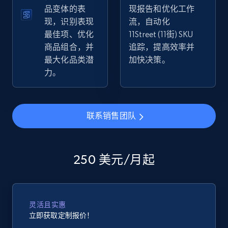
品变体的表
现报告和优化工作
现，识别表现
流，自动化
eBay - Collect products from shops on eBay
最佳项、优化
11Street (11街) SKU
URL, Product id, Title, Seller name, Seller rating,
商品组合，并
追踪，提高效率并
Seller reviews, Breadcrumbs, Root category, and
最大化品类潜
加快决策。
more.
力。
2.5K+
359+
立即开始
联系销售团队
eBay - Collect records by category
URL, Product id, Title, Seller name, Seller rating,
250 美元/月起
Seller reviews, Breadcrumbs, Root category, and
more.
灵活且实惠
2.5K+
359+
立即开始
立即获取定制报价！