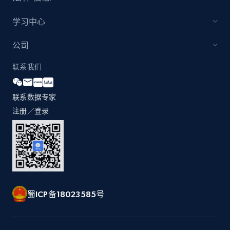
2.1K+
375+
立即开始
学习中心
公司
Etsy
联系我们
URL, Product id, Listing inventory id, Title, Rating,
Reviews count shop, Reviews count item, Initial
联系数据专家
price, and more.
注册／登录
1.9K+
323+
立即开始
Etsy - Collect data on products using
specified keywords
蜀ICP备18023585号
URL, Product id, Listing inventory id, Title, Rating,
Reviews count shop, Reviews count item, Initial
price, and more.