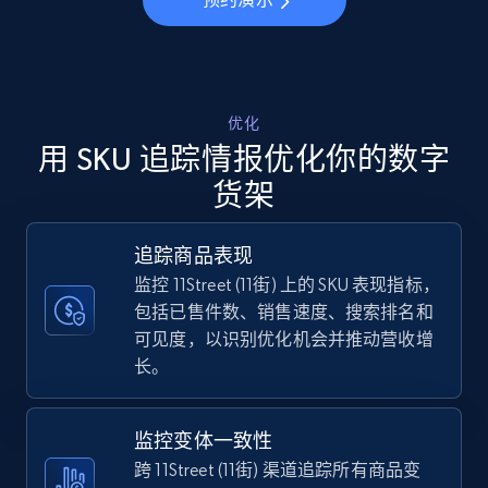
Walmart - products - Discover products by
using sku numbers
URL, Final price, Sku, Currency, Gtin,
优化
Specifications, Image urls, Top reviews, and
用 SKU 追踪情报优化你的数字
more.
货架
5.6K+
875+
立即开始
追踪商品表现
监控 11Street (11街) 上的 SKU 表现指标，
包括已售件数、销售速度、搜索排名和
TikTok Shop
可见度，以识别优化机会并推动营收增
长。
URL, Title, Available, Description, Currency, Initial
price, Final price, Discount percent, and more.
监控变体一致性
5.4K+
668+
立即开始
跨 11Street (11街) 渠道追踪所有商品变