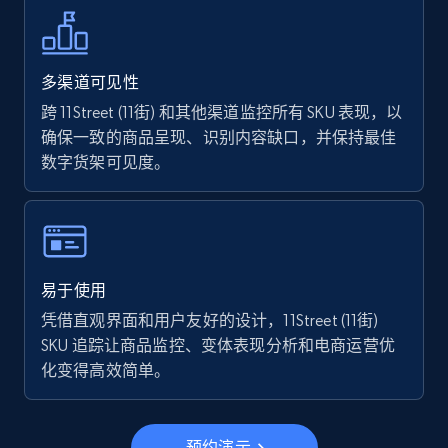
Walmart - products - Find new products by
using specific category URL
URL, Final price, Sku, Currency, Gtin,
Specifications, Image urls, Top reviews, and
多渠道可见性
more.
跨 11Street (11街) 和其他渠道监控所有 SKU 表现，以
确保一致的商品呈现、识别内容缺口，并保持最佳
5.6K+
875+
立即开始
数字货架可见度。
Walmart - products - Collects products by
specific keywords
易于使用
URL, Final price, Sku, Currency, Gtin,
凭借直观界面和用户友好的设计，11Street (11街)
Specifications, Image urls, Top reviews, and
SKU 追踪让商品监控、变体表现分析和电商运营优
more.
化变得高效简单。
5.6K+
875+
立即开始
预约演示