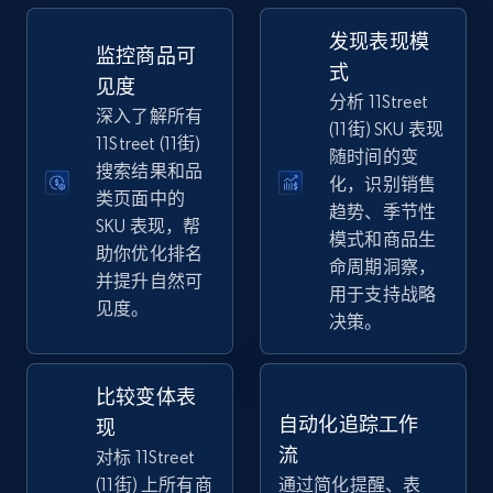
eBay
发现表现模
URL, Product id, Title, Seller name, Seller rating,
监控商品可
式
Seller reviews, Breadcrumbs, Root category, and
见度
more.
分析 11Street
深入了解所有
(11街) SKU 表现
11Street (11街)
随时间的变
2.5K+
359+
立即开始
搜索结果和品
化，识别销售
类页面中的
趋势、季节性
SKU 表现，帮
模式和商品生
助你优化排名
eBay - Gather data on products using
命周期洞察，
并提升自然可
specified keywords
用于支持战略
见度。
决策。
URL, Product id, Title, Seller name, Seller rating,
Seller reviews, Breadcrumbs, Root category, and
more.
比较变体表
自动化追踪工作
现
2.5K+
359+
立即开始
流
对标 11Street
(11街) 上所有商
通过简化提醒、表