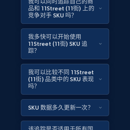
我可以同时追踪自己的商
Amazon products global dataset -
品和 11Street (11街) 上的
Collecting products by keyword search
竞争对手 SKU 吗？
Title, Seller name, Brand, Description, Initial
price, Currency, Availability, Reviews count, and
more.
我多快可以开始使用
11Street (11街) SKU 追
2.1K+
375+
立即开始
踪？
我可以比较不同 11Street
Amazon products global dataset - Collects
(11街) 品类中的 SKU 表现
products by best sellers category URL
吗？
Title, Seller name, Brand, Description, Initial
price, Currency, Availability, Reviews count, and
more.
SKU 数据多久更新一次？
2.1K+
375+
立即开始
该追踪是否适用于所有国