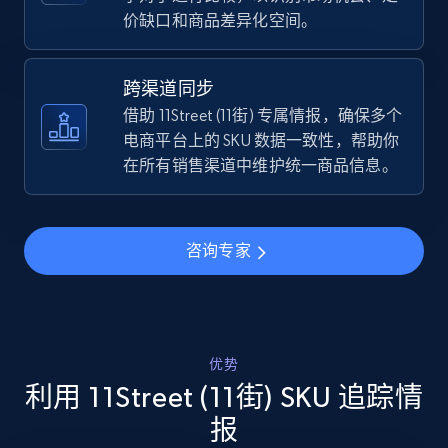
价缺口和商品差异化空间。
TikTok Shop - discover records by shop url
URL, Title, Available, Description, Currency, Initial
跨渠道同步
price, Final price, Discount percent, and more.
借助 11Street (11街) 专属情报，确保多个
电商平台上的 SKU 数据一致性，帮助你
5.4K+
668+
立即开始
在所有销售渠道中维护统一商品信息。
咨询专家
Amazon sellers info
Seller id, URL, Seller name, Description, Detailed
info, Stars, Feedbacks, Return policy, and more.
优势
2.5K+
378+
立即开始
利用 11Street (11街) SKU 追踪情
报