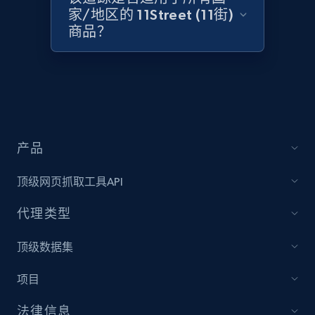
家/地区的 11Street (11街)
商品？
Amazon products global dataset - Collect
Amazon products by seller URL
Title, Seller name, Brand, Description, Initial
price, Currency, Availability, Reviews count, and
more.
产品
2.1K+
375+
立即开始
顶级网页抓取工具API
代理类型
Amazon products global dataset - Collect
products from Brands URLs
顶级数据集
Title, Seller name, Brand, Description, Initial
price, Currency, Availability, Reviews count, and
项目
more.
法律信息