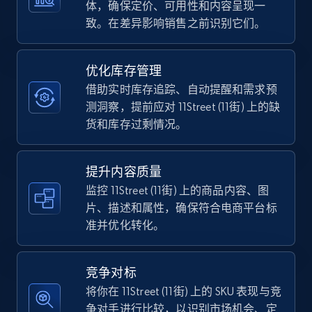
体，确保定价、可用性和内容呈现一
致。在差异影响销售之前识别它们。
TikTok Shop - category
URL, Title, Available, Description, Currency, Initial
优化库存管理
price, Final price, Discount percent, and more.
借助实时库存追踪、自动提醒和需求预
测洞察，提前应对 11Street (11街) 上的缺
5.4K+
668+
立即开始
货和库存过剩情况。
提升内容质量
TikTok Shop - Collect TikTok shop products
监控 11Street (11街) 上的商品内容、图
by keywords search
片、描述和属性，确保符合电商平台标
准并优化转化。
URL, Title, Available, Description, Currency, Initial
price, Final price, Discount percent, and more.
竞争对标
5.4K+
668+
立即开始
将你在 11Street (11街) 上的 SKU 表现与竞
争对手进行比较，以识别市场机会、定