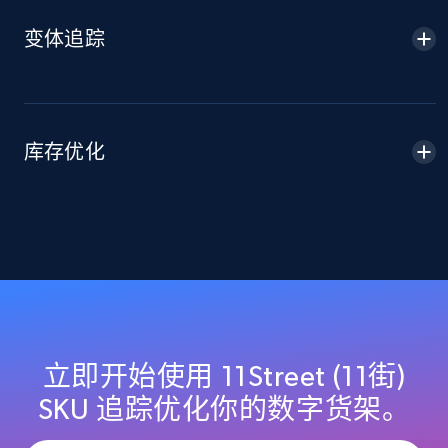
2.1K+
355+
立即开始
变体追踪
Home Depot US - Discover products by
specified URL
库存优化
URL, Domain, Country code, Model number,
Sku, Product id, Product name, Manufacturer,
and more.
2.1K+
355+
立即开始
Home Depot US - Discover products by
立即开始使用 11Street (11街)
specified UPC
SKU 追踪优化你的数字货架。
URL, Domain, Country code, Model number,
Sku, Product id, Product name, Manufacturer,