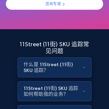
咨询专家
and more.
2.1K+
355+
立即开始
Home Depot US - Discovery products by
11Street (11街) SKU 追踪常
specific category URL
见问题
URL, Domain, Country code, Model number,
Sku, Product id, Product name, Manufacturer,
什么是 11Street (11街)
and more.
SKU 追踪？
2.1K+
355+
立即开始
11Street (11街) SKU 追踪
如何帮助我的业务？
Amazon products global dataset