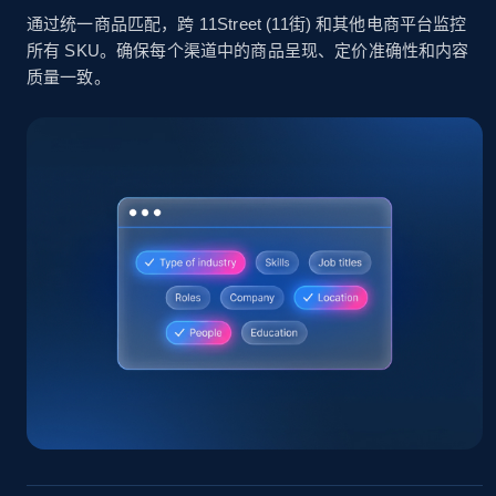
通过统一商品匹配，跨 11Street (11街) 和其他电商平台监控
所有 SKU。确保每个渠道中的商品呈现、定价准确性和内容
质量一致。
Home Depot US
URL, Domain, Country code, Model number,
Sku, Product id, Product name, Manufacturer,
and more.
2.1K+
355+
立即开始
Home Depot US - Gather data on products
using specified keywords
URL, Domain, Country code, Model number,
Sku, Product id, Product name, Manufacturer,
and more.