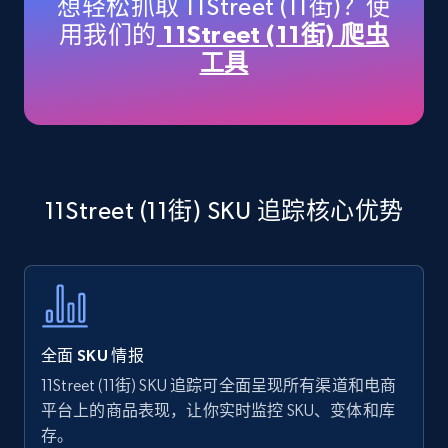
想轻松抓取 11Street (11街)？使
price, Currency, Availability, Reviews count, and
用我们的
11Street (11街) 爬虫
more.
工具
35.3K+
5.7K+
立即开始
Amazon products - find products by using
11Street (11街) SKU 追踪核心优势
upc numbers
Title, Seller name, Brand, Description, Initial
price, Currency, Availability, Reviews count, and
more.
35.3K+
5.7K+
立即开始
全面 SKU 情报
11Street (11街) SKU 追踪可全面呈现所有渠道和电商
平台上的商品表现，让你实时监控 SKU、变体和库
存。
Amazon Reviews