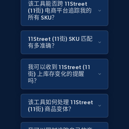
Title, Seller name, Brand, Description, Initial
该工具能否跨 11Street
price, Currency, Availability, Reviews count, and
(11街) 电商平台追踪我的
more.
所有 SKU？
2.1K+
375+
立即开始
11Street (11街) SKU 匹配
有多准确？
Amazon products global dataset - Collects
products by specific category URL
我可以收到 11Street (11
街) 上库存变化的提醒
Title, Seller name, Brand, Description, Initial
price, Currency, Availability, Reviews count, and
吗？
more.
该工具如何处理 11Street
2.1K+
375+
立即开始
(11街) 商品变体？