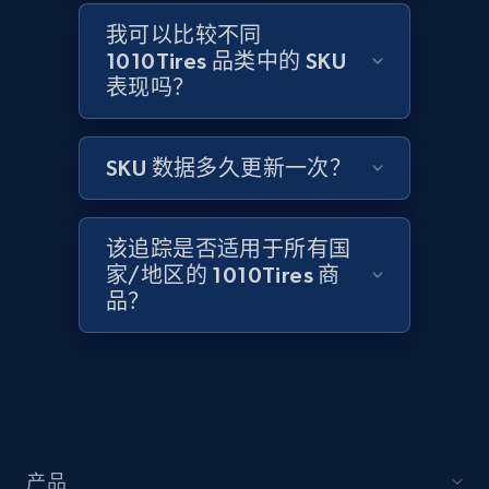
Home Depot US - Gather data on products
using specified keywords
我可以比较不同
1010Tires 品类中的 SKU
URL, Domain, Country code, Model number,
表现吗？
Sku, Product id, Product name, Manufacturer,
and more.
SKU 数据多久更新一次？
2.1K+
352+
立即开始
该追踪是否适用于所有国
家/地区的 1010Tires 商
Home Depot US - Discover products by
品？
specified URL
URL, Domain, Country code, Model number,
Sku, Product id, Product name, Manufacturer,
and more.
2.1K+
352+
立即开始
产品