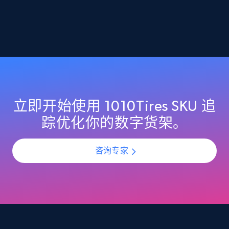
2.1K+
375+
立即开始
Amazon products global dataset -
Collecting products by keyword search
Title, Seller name, Brand, Description, Initial
price, Currency, Availability, Reviews count, and
立即开始使用 1010Tires SKU 追
more.
踪优化你的数字货架。
2.1K+
375+
立即开始
咨询专家
Amazon products global dataset - Collects
products by best sellers category URL
Title, Seller name, Brand, Description, Initial
price, Currency, Availability, Reviews count, and