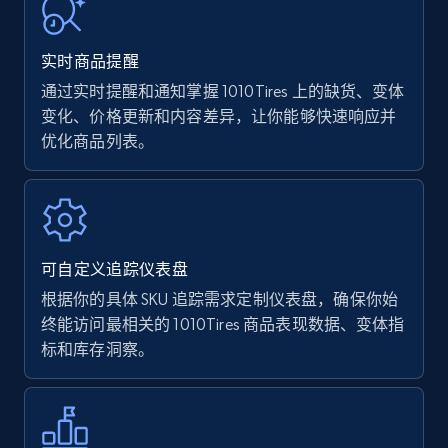
URL, Product name, Product rating, Product
rating object, Product rating max, Rating,
实时商品提醒
Author name, Asin, and more.
通过实时提醒和通知掌握 1010Tires 上的缺货、变体
变化、价格更新和内容差异，让你能够快速响应并
7.4K+
870+
立即开始
优化商品列表。
Walmart - products
URL, Final price, Sku, Currency, Gtin,
可自定义追踪仪表盘
Specifications, Image urls, Top reviews, and
more.
根据你的具体 SKU 追踪需求定制仪表盘，确保你始
终能访问最相关的 1010Tires 商品表现数据、变体指
标和库存洞察。
5.6K+
874+
立即开始