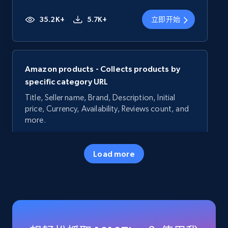
35.2K+
5.7K+
立即开始
Amazon products - Collects products by
specific category URL
Title, Seller name, Brand, Description, Initial
price, Currency, Availability, Reviews count, and
more.
35.2K+
5.7K+
立即开始
Load more
Amazon products - Collects products by
specific keywords
Title, Seller name, Brand, Description, Initial