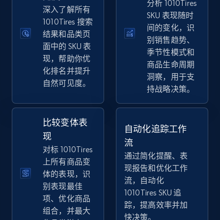
分析 1010Tires
eBay
深入了解所有
SKU 表现随时
1010Tires 搜索
URL, Product id, Title, Seller name, Seller rating,
间的变化，识
Seller reviews, Breadcrumbs, Root category, and
结果和品类页
别销售趋势、
more.
面中的 SKU 表
季节性模式和
现，帮助你优
商品生命周期
化排名并提升
2.5K+
358+
立即开始
洞察，用于支
自然可见度。
持战略决策。
eBay - Gather data on products using
比较变体表
自动化追踪工作
specified keywords
现
流
URL, Product id, Title, Seller name, Seller rating,
对标 1010Tires
通过简化提醒、表
Seller reviews, Breadcrumbs, Root category, and
上所有商品变
现报告和优化工作
more.
体的表现，识
流，自动化
别表现最佳
1010Tires SKU 追
2.5K+
358+
立即开始
项、优化商品
踪，提高效率并加
组合，并最大
快决策。