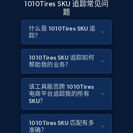
1010Tires SKU 追踪常见问
more.
题
2.1K+
375+
立即开始
什么是 1010Tires SKU 追
踪？
Amazon products global dataset - Collect
1010Tires SKU 追踪如何
Amazon products by seller URL
帮助我的业务？
Title, Seller name, Brand, Description, Initial
price, Currency, Availability, Reviews count, and
more.
该工具能否跨 1010Tires
电商平台追踪我的所有
2.1K+
375+
立即开始
SKU？
1010Tires SKU 匹配有多
Amazon products global dataset - Collect
准确？
products from Brands URLs