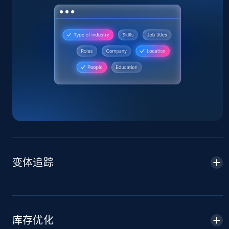
Amazon products global dataset
Title, Seller name, Brand, Description, Initial
price, Currency, Availability, Reviews count, and
more.
2.1K+
375+
立即开始
Amazon products global dataset - Collects
变体追踪
products by specific category URL
Title, Seller name, Brand, Description, Initial
price, Currency, Availability, Reviews count, and
more.
库存优化