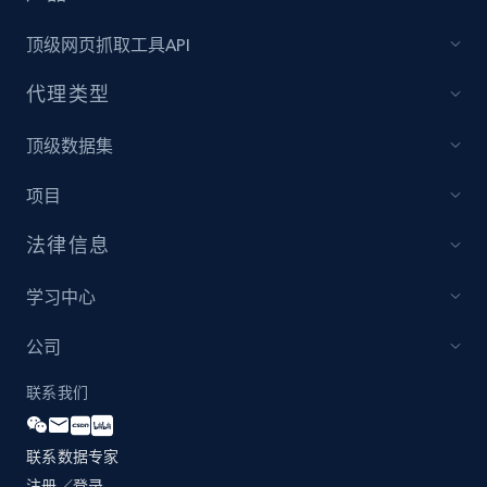
顶级网页抓取工具API
Home Depot US - Discover products by
代理类型
specified UPC
URL, Domain, Country code, Model number,
顶级数据集
Sku, Product id, Product name, Manufacturer,
and more.
项目
2.1K+
352+
立即开始
法律信息
学习中心
Home Depot US - Discovery products by
公司
specific category URL
联系我们
URL, Domain, Country code, Model number,
Sku, Product id, Product name, Manufacturer,
and more.
联系数据专家
注册／登录