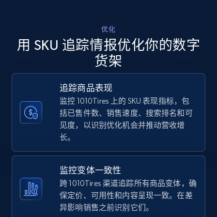
Walmart - products - Discover products by
优化
using sku numbers
用 SKU 追踪情报优化你的数字
URL, Final price, Sku, Currency, Gtin,
货架
Specifications, Image urls, Top reviews, and
more.
追踪商品表现
监控 1010Tires 上的 SKU 表现指标，包
5.6K+
874+
立即开始
括已售件数、销售速度、搜索排名和可
见度，以识别优化机会并推动营收增
长。
TikTok Shop
URL, Title, Available, Description, Currency, Initial
监控变体一致性
price, Final price, Discount percent, and more.
跨 1010Tires 渠道追踪所有商品变体，确
保定价、可用性和内容呈现一致。在差
5.4K+
667+
立即开始
异影响销售之前识别它们。