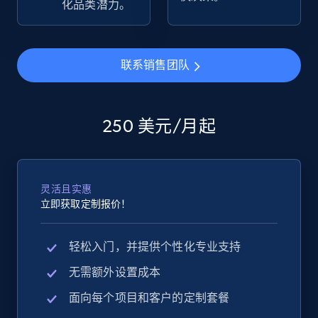
化品类潜力。
eBay - Collect products from shops on eBay
URL, Product id, Title, Seller name, Seller rating,
联系销售团队
Seller reviews, Breadcrumbs, Root category, and
more.
250 美元/月起
2.5K+
358+
立即开始
灵活且实惠
eBay - Collect records by category
立即获取定制报价！
URL, Product id, Title, Seller name, Seller rating,
Seller reviews, Breadcrumbs, Root category, and
轻松入门，并提供个性化专业支持
more.
无需额外设置成本
2.5K+
358+
立即开始
面向每个项目和客户的定制套餐