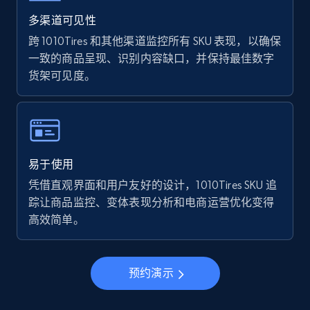
Walmart - products - Find new products by
using specific category URL
多渠道可见性
URL, Final price, Sku, Currency, Gtin,
跨 1010Tires 和其他渠道监控所有 SKU 表现，以确保
Specifications, Image urls, Top reviews, and
一致的商品呈现、识别内容缺口，并保持最佳数字
more.
货架可见度。
5.6K+
874+
立即开始
易于使用
Walmart - products - Collects products by
凭借直观界面和用户友好的设计，1010Tires SKU 追
specific keywords
踪让商品监控、变体表现分析和电商运营优化变得
URL, Final price, Sku, Currency, Gtin,
高效简单。
Specifications, Image urls, Top reviews, and
more.
预约演示
5.6K+
874+
立即开始