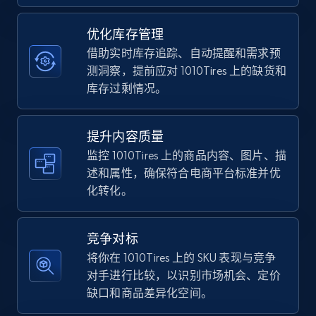
优化库存管理
TikTok Shop - category
借助实时库存追踪、自动提醒和需求预
URL, Title, Available, Description, Currency, Initial
测洞察，提前应对 1010Tires 上的缺货和
price, Final price, Discount percent, and more.
库存过剩情况。
5.4K+
667+
立即开始
提升内容质量
监控 1010Tires 上的商品内容、图片、描
述和属性，确保符合电商平台标准并优
化转化。
TikTok Shop - Collect TikTok shop products
by keywords search
URL, Title, Available, Description, Currency, Initial
竞争对标
price, Final price, Discount percent, and more.
将你在 1010Tires 上的 SKU 表现与竞争
对手进行比较，以识别市场机会、定价
5.4K+
667+
立即开始
缺口和商品差异化空间。