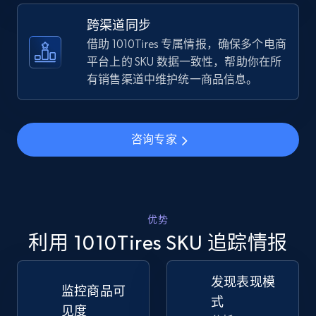
跨渠道同步
TikTok Shop - discover records by shop url
借助 1010Tires 专属情报，确保多个电商
URL, Title, Available, Description, Currency, Initial
平台上的 SKU 数据一致性，帮助你在所
price, Final price, Discount percent, and more.
有销售渠道中维护统一商品信息。
5.4K+
667+
立即开始
咨询专家
Amazon sellers info
Seller id, URL, Seller name, Description, Detailed
info, Stars, Feedbacks, Return policy, and more.
优势
利用 1010Tires SKU 追踪情报
2.5K+
378+
立即开始
发现表现模
监控商品可
式
见度