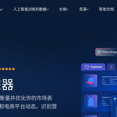
品
人工智能训练的数据
价格
资源
帮助文档
智能体 WEB 执行
数据源
数据源
数
数
资
学习中心
搜索及提取
抓取APIs
抓取APIs
起价
$1
$0.75/1k 记录条
请求
容
让 AI 应用具备搜索与爬取整个网络的能力
从 600+ 个网站获取实时数据
免费套餐
博客
领英
电商
社交媒体
ChatGPT
智能体浏览器
爬虫工作室定价
起价
爬虫工作室
练人形机
让智能体浏览网站并自动执行任务
$1/1k请求
案例研究
免费套餐
将任何网站转化为数据管道
亮数据 MCP
免费
起价
数据集
数据集
网络研讨会
站式工具包，全面解锁网页
请求
$250/100K 记录条
集
来自 600+ 个域名的预收集数据
踪器
起价
领英
电商
社交媒体
房地产
代理位置
缓存速递
$0.2/1k HTML
缓存速递
实时网页数据，采集即交付
产品技术视频
用于衡量并优化你的市场表
和电商平台动态。识别营