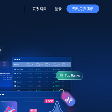
联系销售
登录
预约免费演示
据与洞察
据及洞察
源
公司
初创企业计划
零售情报
零售
新
起价
$2000/月
解锁实时电商洞察与AI驱动的业务推荐
洞察
联盟推荐
演示智能体
企业级数据服务
托管式数据
起价
为企业级数据收集量身定制
$1500/月
采集
信任中心
集成
Deep Lookup
测试版
Bright SDK
在海量级网页数据上运行复杂
查询