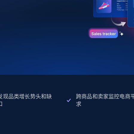
起价
数据中心代理
$0.9/IP
B
静态ISP代理
130万+ 超高速静态住宅代理
发现品类增长势头和缺
跨商品和卖家监控电商
口
求