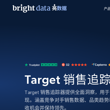
产
网页数据抓取 API
多模态训练
网页数据抓取 API
工具
网页解锁 API
视频与媒体数据
网页解锁 API
起价
$1/ 每1 次
告别封锁和验证码
获得取之不尽的视频，图片及更多内
免费套餐
第三方工具集成
Discover API
视频信息流——为 VLA 准备就绪
免费
起价
爬虫 API
$1/1k请求
始终在线的代理实时网页发现
获取持续、定向的网页视频，用于训
浏览器扩展
器人策略
搜索引擎结果页 API
搜索引擎 API
起价
数据包
代理网络检查
按需获取多引擎搜索结果
$1/ 每1 次
免费套餐
为各行各业生成可直接用于LLM的数据
Target 销售追
Google
Bing
Duckduckgo
Yandex
起价
网站地图
爬虫浏览器 API
爬虫浏览器 API
$5/GB
键启动内置隐匿模式的远程浏览器
Target 销售追踪器提供全面洞察，
代理基础设施
现。涵盖竞争对手销售数据、品类趋势
代理服务
收机会并保持领先。