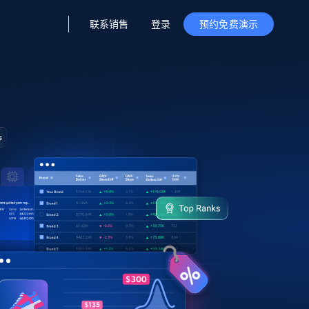
联系销售
登录
预约免费演示
据与洞察
据及洞察
源
公司
初创企业计划
零售情报
零售
新
起价
$2000/月
解锁实时电商洞察与AI驱动的业务推荐
洞察
联盟推荐
演示智能体
企业级数据服务
托管式数据
起价
为企业级数据收集量身定制
$1500/月
采集
信任中心
集成
Deep Lookup
测试版
Bright SDK
在海量级网页数据上运行复杂
查询