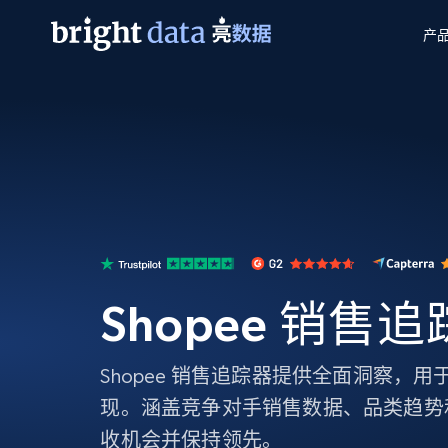
产
网页数据抓取 API
多模态训练
网页数据抓取 API
工具
网页解锁 API
视频与媒体数据
网页解锁 API
起价
$1/ 每1 次
告别封锁和验证码
获得取之不尽的视频，图片及更多内
免费套餐
第三方工具集成
Discover API
视频信息流——为 VLA 准备就绪
免费
起价
爬虫 API
$1/1k请求
始终在线的代理实时网页发现
获取持续、定向的网页视频，用于训
浏览器扩展
器人策略
搜索引擎结果页 API
搜索引擎 API
起价
数据包
代理网络检查
按需获取多引擎搜索结果
$1/ 每1 次
免费套餐
为各行各业生成可直接用于LLM的数据
Shopee 销售
Google
Bing
Duckduckgo
Yandex
起价
网站地图
爬虫浏览器 API
爬虫浏览器 API
$5/GB
键启动内置隐匿模式的远程浏览器
Shopee 销售追踪器提供全面洞察，
代理基础设施
现。涵盖竞争对手销售数据、品类趋势
代理服务
收机会并保持领先。