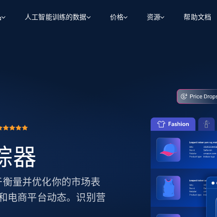
品
人工智能训练的数据
价格
资源
帮助文档
智能体 WEB 执行
数据源
数据源
数
数
资
学习中心
搜索及提取
抓取APIs
抓取APIs
起价
$1
$0.75/1k 记录条
请求
容
让 AI 应用具备搜索与爬取整个网络的能力
从 600+ 个网站获取实时数据
免费套餐
博客
领英
电商
社交媒体
ChatGPT
智能体浏览器
爬虫工作室定价
起价
爬虫工作室
练人形机
让智能体浏览网站并自动执行任务
$1/1k请求
案例研究
免费套餐
将任何网站转化为数据管道
亮数据 MCP
免费
起价
数据集
数据集
网络研讨会
站式工具包，全面解锁网页
请求
$250/100K 记录条
集
来自 600+ 个域名的预收集数据
追踪器
起价
领英
电商
社交媒体
房地产
代理位置
缓存速递
$0.2/1k HTML
缓存速递
实时网页数据，采集即交付
产品技术视频
用于衡量并优化你的市场表
和电商平台动态。识别营