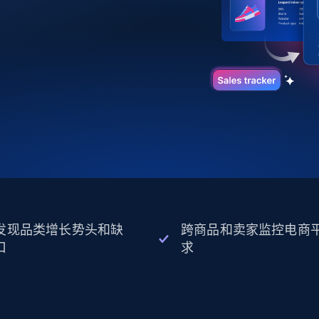
起价
数据中心代理
$0.9/IP
B
静态ISP代理
130万+ 超高速静态住宅代理
发现品类增长势头和缺
跨商品和卖家监控电商
口
求