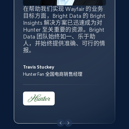
在帮助我们实现 Wayfair 的业务
Bright Insights 的数据极大地支
我们之所以选择 Bright
借助 Bright Data 的解决方案，
目标方面，Bright Data 的 Bright
持了我们公司的目标。每个产品
Insights，是因为它能够跟踪销
我们获得了对市场领域、产品、
Insights 解决方案已迅速成为对
类别的市场份额帮助我们以主要
售情况，并绘制对我们业务至关
竞争格局以及消费者行为趋势的
Hunter 至关重要的资源。Bright
竞争对手为基准，而供应商的销
重要的竞争产品类别图。
独特且全面的洞察。
Data 团队始终如一、乐于助
售情况则从战术上帮助我们的营
人，并始终提供准确、可行的情
销团队扩大产品种类。
Yael Fridman
Beverly Taylor
报。
Keter 的市场总监
Kingston Brass, Inc. 商品规划总监
Jonathan Lo
Travis Stuckey
Overstock 的客户战略与洞察总监
Hunter Fan 全国电商销售经理