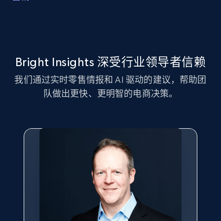
按品牌、SKU 和属性了解竞争对手销售情况，以识别销
广告活动优化
售机会和威胁；同时利用电商平台情报发现潜在合作伙
伴或分销渠道，并监控市场份额变化以评估策略效果。
利用电商平台情报洞察优化营销活动和促销，分析竞争
对手促销销售和营销支出以完善策略，并追踪市场份额
Bright Insights 深受行业领导者信赖
变化，从而相应调整营销投入并保持竞争力。
我们通过实时零售情报和 AI 驱动的建议，帮助团
队做出更快、更明智的电商决策。