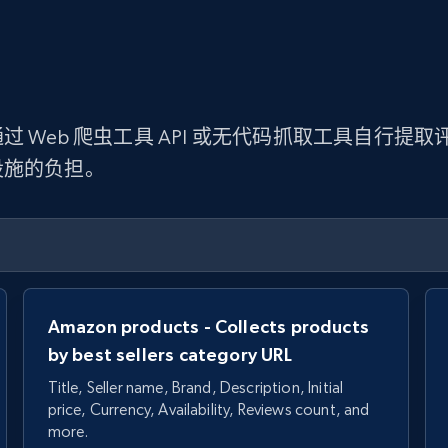
 Web 爬虫工具 API 或无代码抓取工具自行
设施的负担。
Amazon products - Collects products
by best sellers category URL
Title, Seller name, Brand, Description, Initial
price, Currency, Availability, Reviews count, and
more.