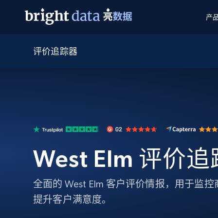
产
评价追踪器
网页数据抓取 API
多模态训练
网页数据抓取 API
工具
网页解锁 API
视频与媒体数据
网页解锁 API
起价
$1/ 每1 次
告别封锁和验证码
获得取之不尽的视频，图片及更多内
免费套餐
第三方工具集成
Discover API
视频信息流——为 VLA 准备就绪
免费
起价
爬虫 API
$1/1k请求
始终在线的代理实时网页发现
获取持续、定向的网页视频，用于训
浏览器扩展
器人策略
搜索引擎结果页 API
搜索引擎 API
起价
数据包
代理网络检查
按需获取多引擎搜索结果
$1/ 每1 次
免费套餐
为各行各业生成可直接用于LLM的数据
Google
Bing
Duckduckgo
Yandex
West Elm 评价
起价
网站地图
爬虫浏览器 API
爬虫浏览器 API
$5/GB
键启动内置隐匿模式的远程浏览器
全面的 West Elm 客户评价情报，用于
代理基础设施
提升客户满意度。
代理服务