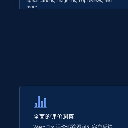
Specifications, Image urls, Top reviews, and
more.
5.6K+
875+
立即开始
Walmart - products - Discover
products by using sku numbers
URL, Final price, Sku, Currency, Gtin,
Specifications, Image urls, Top reviews, and
more.
5.6K+
875+
立即开始
全面的评价洞察
West Elm 评价追踪器可对客户反馈