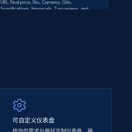
URL, Final price, Sku, Currency, Gtin,
Specifications, Image urls, Top reviews, and
more.
5.6K+
875+
立即开始
TikTok Shop - category
URL, Title, Available, Description, Currency, Initial
price, Final price, Discount percent, and more.
5.4K+
668+
立即开始
可自定义仪表盘
按你的需求与偏好定制仪表盘，确