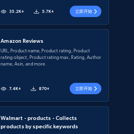
35.2K+
5.7K+
立即开始
Amazon Reviews
URL, Product name, Product rating, Product
rating object, Product rating max, Rating, Author
name, Asin, and more.
7.4K+
870+
立即开始
Walmart - products - Collects
products by specific keywords