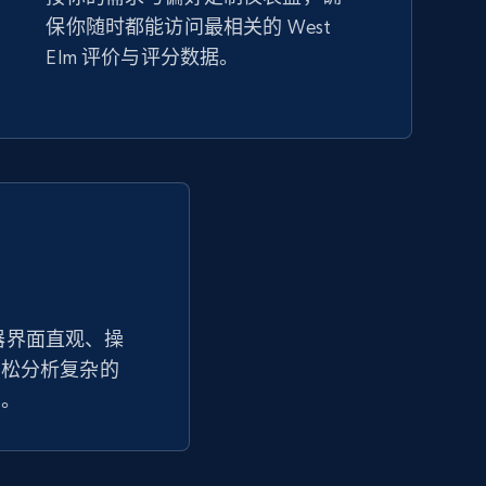
保你随时都能访问最相关的 West
Amazon sellers info
Elm 评价与评分数据。
Seller id, URL, Seller name, Description, Detailed
info, Stars, Feedbacks, Return policy, and more.
2.5K+
378+
立即开始
eBay - Collect products from shops on
eBay
追踪器界面直观、操
轻松分析复杂的
URL, Product id, Title, Seller name, Seller rating,
Seller reviews, Breadcrumbs, Root category, and
势。
more.
2.5K+
359+
立即开始