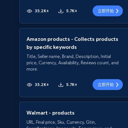
35.2K+
5.7K+
立即开始
Amazon products - Collects products
by specific keywords
Title, Seller name, Brand, Description, Initial
price, Currency, Availability, Reviews count, and
more.
35.2K+
5.7K+
立即开始
Walmart - products
URL, Final price, Sku, Currency, Gtin,