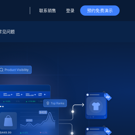
联系销售
登录
预约免费演示
据与洞察
据及洞察
源
常见问题
公司
初创企业计划
零售情报
零售
新
起价
$2000/月
解锁实时电商洞察与AI驱动的业务推荐
洞察
联盟推荐
演示智能体
企业级数据服务
托管式数据
起价
为企业级数据收集量身定制
$1500/月
采集
信任中心
集成
Deep Lookup
测试版
Bright SDK
在海量级网页数据上运行复杂
查询