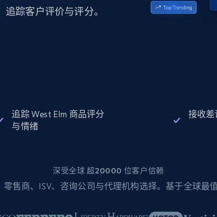
起价
数据中心代理
$0.9/IP
B
地区，追踪客户评价与评分。
静态ISP代理
130万+ 超高速静态住宅代理
追踪 West Elm 商品评分
接收差
与情绪
深受全球 超20000 位客户信赖
零售商、ISV、咨询公司与代理机构选择。基于全球最值得