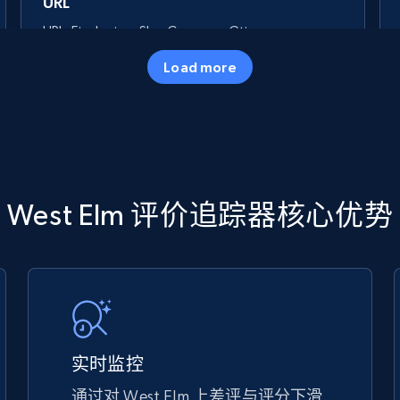
URL
URL, Final price, Sku, Currency, Gtin,
Specifications, Image urls, Top reviews, and
Load more
more.
5.6K+
875+
立即开始
TikTok Shop
West Elm 评价追踪器核心优势
URL, Title, Available, Description, Currency, Initial
price, Final price, Discount percent, and more.
5.4K+
668+
立即开始
实时监控
通过对 West Elm 上差评与评分下滑