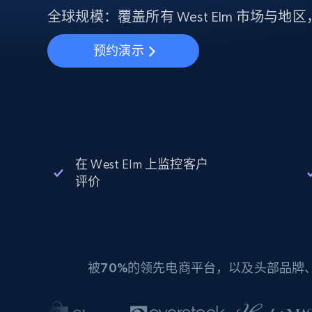
动态代理
起价
$5
$2.5/G
全球规模：覆盖所有 West Elm 市场与
免费套餐
动态代理
5折
超40000万 万高速真人住宅代理
起价
ISP 代理
预约演示
$1.3/IP
数据中心代理
用于数据获取的高速代理
在 West Elm 上监控客户
评价
被
70%
的领先电商平台，以及头部品牌、