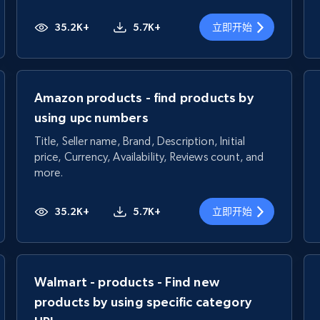
35.2K+
5.7K+
立即开始
Amazon products - find products by
using upc numbers
Title, Seller name, Brand, Description, Initial
price, Currency, Availability, Reviews count, and
more.
35.2K+
5.7K+
立即开始
Walmart - products - Find new
products by using specific category