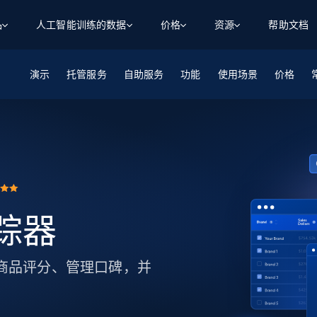
品
人工智能训练的数据
价格
资源
帮助文档
演示
智能体 WEB 执行
数据源
数据源
托管服务
自助服务
功能
使用场景
价格
数
数
资
学习中心
搜索及提取
抓取APIs
抓取APIs
起价
$1
$0.75/1k 记录条
请求
容
让 AI 应用具备搜索与爬取整个网络的能力
从 600+ 个网站获取实时数据
免费套餐
博客
领英
电商
社交媒体
ChatGPT
智能体浏览器
爬虫工作室定价
起价
爬虫工作室
练人形机
让智能体浏览网站并自动执行任务
$1/1k请求
案例研究
免费套餐
将任何网站转化为数据管道
亮数据 MCP
免费
起价
数据集
数据集
网络研讨会
站式工具包，全面解锁网页
请求
$250/100K 记录条
集
来自 600+ 个域名的预收集数据
追踪器
起价
领英
电商
社交媒体
房地产
代理位置
缓存速递
$0.2/1k HTML
缓存速递
实时网页数据，采集即交付
产品技术视频
监控商品评分、管理口碑，并