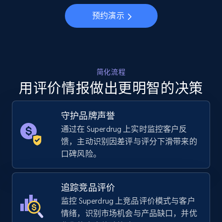
Specifications, Image urls, Top reviews, and
more.
预约演示
5.6K+
875+
立即开始
简化流程
用评价情报做出更明智的决策
Walmart - products - Collects products by
specific keywords
守护品牌声誉
URL, Final price, Sku, Currency, Gtin,
Specifications, Image urls, Top reviews, and
通过在 Superdrug 上实时监控客户反
more.
馈，主动识别因差评与评分下滑带来的
口碑风险。
5.6K+
875+
立即开始
追踪竞品评价
监控 Superdrug 上竞品评价模式与客户
情绪，识别市场机会与产品缺口，并优
Walmart - products - Discover products by