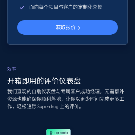
URL, Product id, Title, Seller name, Seller rating,
面向每个项目与客户的定制化套餐
Seller reviews, Breadcrumbs, Root category, and
more.
获取报价
2.5K+
359+
立即开始
eBay - Collect records by category
效率
URL, Product id, Title, Seller name, Seller rating,
Seller reviews, Breadcrumbs, Root category, and
开箱即用的评价仪表盘
more.
我们直观的自助仪表盘与专属客户成功经理，无需额外
资源也能确保你顺利落地，让你以更少时间完成更多工
2.5K+
359+
立即开始
作，轻松追踪 Superdrug 上的评价。
Google Shopping