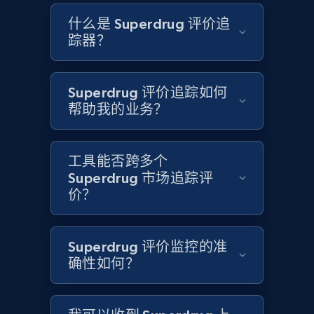
什么是 Superdrug 评价追
踪器？
Etsy - Collects data from shop's URL
URL, Product id, Listing inventory id, Title, Rating,
Reviews count shop, Reviews count item, Initial
Superdrug 评价追踪如何
price, and more.
帮助我的业务？
1.9K+
322+
立即开始
工具能否跨多个
Superdrug 市场追踪评
价？
Amazon products search
Asin, URL, Name, Sponsored, Initial price, Final
Superdrug 评价监控的准
price, Currency, Sold, and more.
确性如何？
1.6K+
181+
立即开始