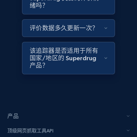
绪吗？
评价数据多久更新一次？
Target - Discover products by category url
URL, Product id, Title, Product description,
Rating, Reviews count, Initial price, Discount,
该追踪器是否适用于所有
and more.
国家/地区的 Superdrug
产品？
1.3K+
175+
立即开始
Target - Discover products by specified
UPC
URL, Product id, Title, Product description,
产品
Rating, Reviews count, Initial price, Discount,
and more.
顶级网页抓取工具API