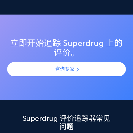
监控 Superdrug 上的评分变化，确保你的商品列表保持较
理解客户反馈趋势
高的客户满意度评分。在产品上新或更新期间识别评分
Etsy
突然下滑，并通过提前介入防止声誉受损。
利用 AI 驱动的情绪分析，理解所有 Superdrug 评价中的
URL, Product id, Listing inventory id, Title, Rating,
客户情感与观点。通过规模化分析评价模式，识别热门
Reviews count shop, Reviews count item, Initial
投诉点、受欢迎功能以及产品改进机会。
price, and more.
立即开始追踪 Superdrug 上的
评价。
1.9K+
322+
立即开始
咨询专家
Etsy - Collect data on products using
specified keywords
URL, Product id, Listing inventory id, Title, Rating,
Reviews count shop, Reviews count item, Initial
price, and more.
Superdrug 评价追踪器常见
问题
1.9K+
322+
立即开始