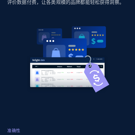
评价数据付费，让各类规模的品牌都能轻松获得洞察。
Amazon products global dataset
Title, Seller name, Brand, Description, Initial
price, Currency, Availability, Reviews count, and
more.
2.1K+
375+
立即开始
Amazon products global dataset - Collects
products by specific category URL
Title, Seller name, Brand, Description, Initial
price, Currency, Availability, Reviews count, and
more.
2.1K+
375+
立即开始
准确性