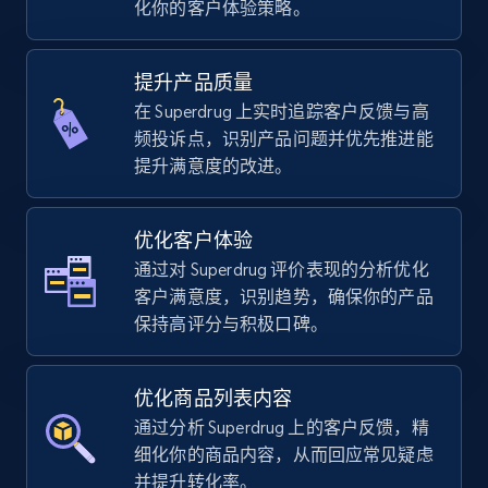
化你的客户体验策略。
using sku numbers
URL, Final price, Sku, Currency, Gtin,
Specifications, Image urls, Top reviews, and
提升产品质量
more.
在 Superdrug 上实时追踪客户反馈与高
频投诉点，识别产品问题并优先推进能
5.6K+
875+
立即开始
提升满意度的改进。
优化客户体验
TikTok Shop
通过对 Superdrug 评价表现的分析优化
URL, Title, Available, Description, Currency, Initial
客户满意度，识别趋势，确保你的产品
price, Final price, Discount percent, and more.
保持高评分与积极口碑。
5.4K+
667+
立即开始
优化商品列表内容
通过分析 Superdrug 上的客户反馈，精
细化你的商品内容，从而回应常见疑虑
TikTok Shop - category
并提升转化率。