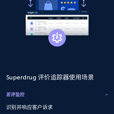
Sku, Product id, Product name, Manufacturer,
and more.
2.1K+
353+
立即开始
Home Depot US - Discover products by
specified URL
URL, Domain, Country code, Model number,
Sku, Product id, Product name, Manufacturer,
and more.
Superdrug 评价追踪器使用场景
2.1K+
353+
立即开始
差评监控
识别并响应客户诉求
Home Depot US - Discover products by