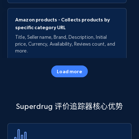
Amazon products - Collects products by
specific category URL
Title, Seller name, Brand, Description, Initial
price, Currency, Availability, Reviews count, and
more.
35.2K+
5.7K+
立即开始
Load more
Amazon products - Collects products by
Superdrug 评价追踪器核心优势
specific keywords
Title, Seller name, Brand, Description, Initial
price, Currency, Availability, Reviews count, and
more.