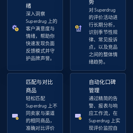
势
URL, Title, Available, Description, Currency, Initial
绪
对 Superdrug
price, Final price, Discount percent, and more.
深入洞察
的评价活动进
Superdrug 上的
行长期分析，
5.4K+
667+
立即开始
客户满意度与
识别季节性规
情绪，帮助你
律、常见投诉
快速发现负面
点，以及竞品
反馈模式并守
之间的整体情
Amazon sellers info
护品牌声誉。
绪趋势。
Seller id, URL, Seller name, Description, Detailed
info, Stars, Feedbacks, Return policy, and more.
匹配与对比
自动化口碑
2.5K+
378+
立即开始
商品
管理
轻松匹配
通过精简的告
Superdrug 上不
警、报表与响
同卖家与渠道
应工作流，在
eBay
的相同商品，
Superdrug 上实
URL, Product id, Title, Seller name, Seller rating,
准确对比评价
现评价监控自
Seller reviews, Breadcrumbs, Root category, and