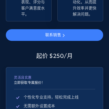
表现、评分与
动化，从而提
more.
客户满意度水
升效率并更快
平。
解决问题。
2.5K+
359+
立即开始
联系销售
eBay - Gather data on products using
specified keywords
起价 $250/月
URL, Product id, Title, Seller name, Seller rating,
Seller reviews, Breadcrumbs, Root category, and
more.
灵活且实惠
2.5K+
359+
立即开始
立即获取专属报价！
个性化专业支持，轻松完成上线
eBay - Collect products from shops on eBay
无需额外设置成本