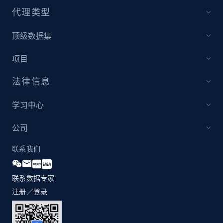
代理类型
1.3K+
175+
立即开始
顶级数据集
项目
Zara - Products
Category id, Product id, Product name, Price,
法律信息
Currency, Colour code, Colour, Description, and
more.
学习中心
1.2K+
208+
立即开始
公司
联系我们
Zara - Products - discovery by category url
联系数据专家
Category id, Product id, Product name, Price,
注册／登录
Currency, Colour code, Colour, Description, and
more.