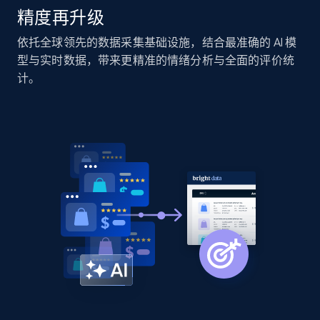
精度再升级
Amazon products global dataset -
依托全球领先的数据采集基础设施，结合最准确的 AI 模
Collecting products by keyword search
型与实时数据，带来更精准的情绪分析与全面的评价统
Title, Seller name, Brand, Description, Initial
计。
price, Currency, Availability, Reviews count, and
more.
2.1K+
375+
立即开始
Amazon products global dataset - Collects
products by best sellers category URL
Title, Seller name, Brand, Description, Initial
price, Currency, Availability, Reviews count, and
more.