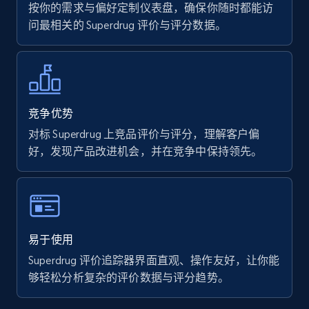
按你的需求与偏好定制仪表盘，确保你随时都能访
问最相关的 Superdrug 评价与评分数据。
7.4K+
870+
立即开始
Walmart - products
竞争优势
URL, Final price, Sku, Currency, Gtin,
对标 Superdrug 上竞品评价与评分，理解客户偏
Specifications, Image urls, Top reviews, and
好，发现产品改进机会，并在竞争中保持领先。
more.
5.6K+
875+
立即开始
易于使用
Superdrug 评价追踪器界面直观、操作友好，让你能
Walmart - products - Find new products by
够轻松分析复杂的评价数据与评分趋势。
using specific category URL
URL, Final price, Sku, Currency, Gtin,