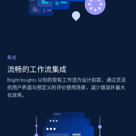
more.
2.1K+
375+
立即开始
Home Depot US
URL, Domain, Country code, Model number,
集成
Sku, Product id, Product name, Manufacturer,
流畅的工作流集成
and more.
Bright Insights 以你的现有工作流为设计前提，通过灵活
2.1K+
353+
立即开始
的用户界面与预定义的评价使用场景，减少错误并最大
化效率。
Home Depot US - Gather data on products
using specified keywords
URL, Domain, Country code, Model number,