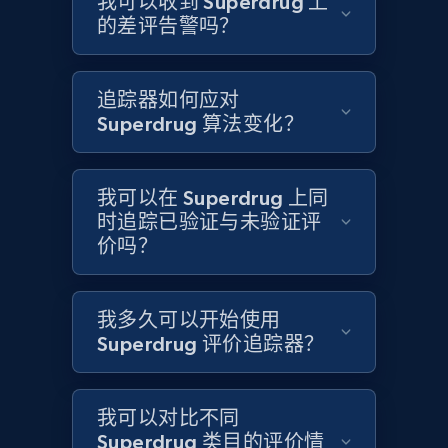
我可以收到 Superdrug 上
的差评告警吗？
Target
URL, Product id, Title, Product description,
追踪器如何应对
Rating, Reviews count, Initial price, Discount,
Superdrug 算法变化？
and more.
1.3K+
175+
立即开始
我可以在 Superdrug 上同
时追踪已验证与未验证评
价吗？
Target - Gather data on products using
specified keywords
我多久可以开始使用
Superdrug 评价追踪器？
URL, Product id, Title, Product description,
Rating, Reviews count, Initial price, Discount,
and more.
我可以对比不同
Superdrug 类目的评价情
1.3K+
175+
立即开始