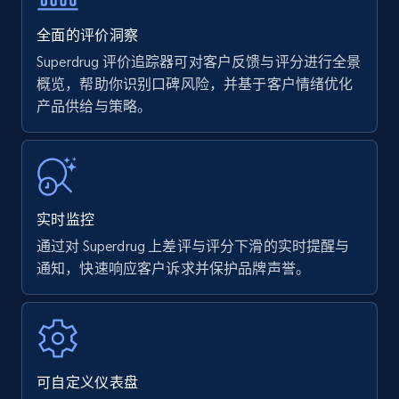
35.2K+
5.7K+
立即开始
全面的评价洞察
Superdrug 评价追踪器可对客户反馈与评分进行全景
概览，帮助你识别口碑风险，并基于客户情绪优化
产品供给与策略。
Amazon products - find products by using
upc numbers
Title, Seller name, Brand, Description, Initial
price, Currency, Availability, Reviews count, and
more.
实时监控
35.2K+
5.7K+
立即开始
通过对 Superdrug 上差评与评分下滑的实时提醒与
通知，快速响应客户诉求并保护品牌声誉。
Amazon Reviews
URL, Product name, Product rating, Product
rating object, Product rating max, Rating,
可自定义仪表盘
Author name, Asin, and more.