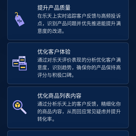
Specifications, Image urls, Top reviews, and
提升产品质量
more.
在乐天上实时追踪客户反馈与高频投诉
点，识别产品问题并优先推进能提升满
5.6K+
875+
立即开始
意度的改进。
优化客户体验
TikTok Shop
通过对乐天评价表现的分析优化客户满
URL, Title, Available, Description, Currency, Initial
意度，识别趋势，确保你的产品保持高
price, Final price, Discount percent, and more.
评分与积极口碑。
5.4K+
667+
立即开始
优化商品列表内容
通过分析乐天上的客户反馈，精细化你
的商品内容，从而回应常见疑虑并提升
TikTok Shop - category
转化率。
URL, Title, Available, Description, Currency, Initial
price, Final price, Discount percent, and more.