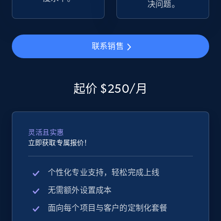
决问题。
2.5K+
359+
立即开始
联系销售
eBay - Gather data on products using
specified keywords
起价 $250/月
URL, Product id, Title, Seller name, Seller rating,
Seller reviews, Breadcrumbs, Root category, and
more.
灵活且实惠
2.5K+
359+
立即开始
立即获取专属报价！
个性化专业支持，轻松完成上线
eBay - Collect products from shops on eBay
无需额外设置成本
URL, Product id, Title, Seller name, Seller rating,
面向每个项目与客户的定制化套餐
Seller reviews, Breadcrumbs, Root category, and
more.