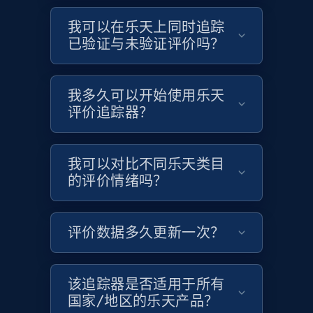
Target
我可以在乐天上同时追踪
URL, Product id, Title, Product description,
已验证与未验证评价吗？
Rating, Reviews count, Initial price, Discount,
and more.
我多久可以开始使用乐天
1.3K+
175+
立即开始
评价追踪器？
我可以对比不同乐天类目
Target - Gather data on products using
的评价情绪吗？
specified keywords
URL, Product id, Title, Product description,
Rating, Reviews count, Initial price, Discount,
评价数据多久更新一次？
and more.
1.3K+
175+
立即开始
该追踪器是否适用于所有
国家/地区的乐天产品？