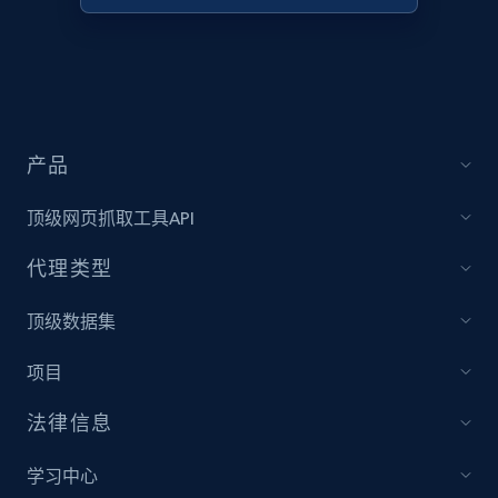
Target - Discover products by category url
URL, Product id, Title, Product description,
Rating, Reviews count, Initial price, Discount,
and more.
产品
1.3K+
175+
立即开始
顶级网页抓取工具API
代理类型
Target - Discover products by specified
顶级数据集
UPC
URL, Product id, Title, Product description,
项目
Rating, Reviews count, Initial price, Discount,
and more.
法律信息
1.3K+
175+
立即开始
学习中心