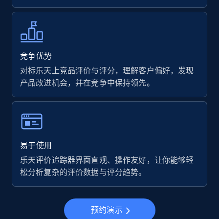
7.4K+
870+
立即开始
Walmart - products
竞争优势
URL, Final price, Sku, Currency, Gtin,
对标乐天上竞品评价与评分，理解客户偏好，发现
Specifications, Image urls, Top reviews, and
产品改进机会，并在竞争中保持领先。
more.
5.6K+
875+
立即开始
易于使用
乐天评价追踪器界面直观、操作友好，让你能够轻
Walmart - products - Find new products by
松分析复杂的评价数据与评分趋势。
using specific category URL
URL, Final price, Sku, Currency, Gtin,
Specifications, Image urls, Top reviews, and
more.
预约演示