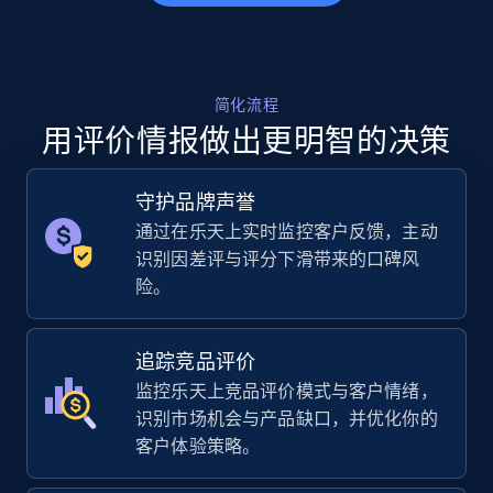
5.6K+
875+
立即开始
简化流程
用评价情报做出更明智的决策
Walmart - products - Collects products by
specific keywords
守护品牌声誉
URL, Final price, Sku, Currency, Gtin,
Specifications, Image urls, Top reviews, and
通过在乐天上实时监控客户反馈，主动
more.
识别因差评与评分下滑带来的口碑风
险。
5.6K+
875+
立即开始
追踪竞品评价
监控乐天上竞品评价模式与客户情绪，
识别市场机会与产品缺口，并优化你的
Walmart - products - Discover products by
客户体验策略。
using sku numbers
URL, Final price, Sku, Currency, Gtin,