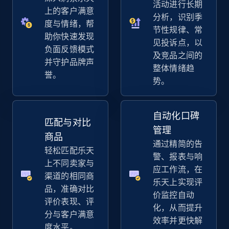
活动进行长期
上的客户满意
分析，识别季
5.4K+
667+
立即开始
度与情绪，帮
节性规律、常
助你快速发现
见投诉点，以
负面反馈模式
及竞品之间的
并守护品牌声
整体情绪趋
Amazon sellers info
誉。
势。
Seller id, URL, Seller name, Description, Detailed
info, Stars, Feedbacks, Return policy, and more.
自动化口碑
匹配与对比
2.5K+
378+
立即开始
管理
商品
通过精简的告
轻松匹配乐天
警、报表与响
上不同卖家与
应工作流，在
eBay
渠道的相同商
乐天上实现评
品，准确对比
URL, Product id, Title, Seller name, Seller rating,
价监控自动
评价表现、评
Seller reviews, Breadcrumbs, Root category, and
化，从而提升
more.
分与客户满意
效率并更快解
度水平。