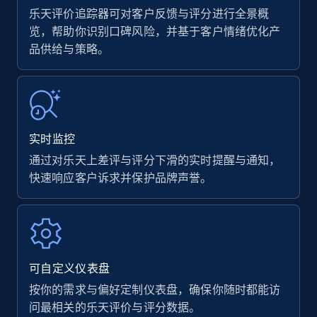
乐天评价追踪器可对客户反馈与评分进行全景概
览，帮助你识别口碑风险，并基于客户情绪优化产
品供给与策略。
Amazon products - find products by using
upc numbers
Title, Seller name, Brand, Description, Initial
price, Currency, Availability, Reviews count, and
more.
实时监控
35.2K+
5.7K+
立即开始
通过对乐天上差评与评分下滑的实时提醒与通知，
快速响应客户诉求并保护品牌声誉。
Amazon Reviews
URL, Product name, Product rating, Product
rating object, Product rating max, Rating,
可自定义仪表盘
Author name, Asin, and more.
按你的需求与偏好定制仪表盘，确保你随时都能访
问最相关的乐天评价与评分数据。