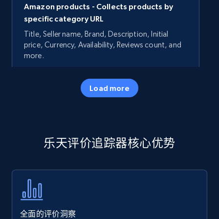
Amazon products - Collects products by
specific category URL
Title, Seller name, Brand, Description, Initial
price, Currency, Availability, Reviews count, and
more.
35.2K+
5.7K+
立即开始
Load more
Amazon products - Collects products by
乐天评价追踪器核心优势
specific keywords
Title, Seller name, Brand, Description, Initial
price, Currency, Availability, Reviews count, and
more.
35.2K+
5.7K+
立即开始
全面的评价洞察