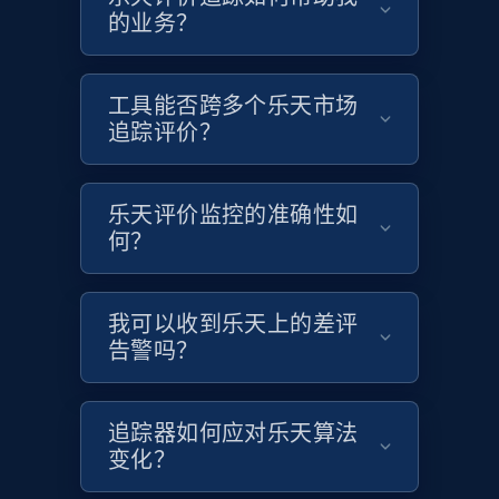
的业务？
Etsy - Collects data from shop's URL
URL, Product id, Listing inventory id, Title, Rating,
Reviews count shop, Reviews count item, Initial
工具能否跨多个乐天市场
price, and more.
追踪评价？
1.9K+
322+
立即开始
乐天评价监控的准确性如
何？
Amazon products search
Asin, URL, Name, Sponsored, Initial price, Final
我可以收到乐天上的差评
price, Currency, Sold, and more.
告警吗？
1.6K+
181+
立即开始
追踪器如何应对乐天算法
变化？