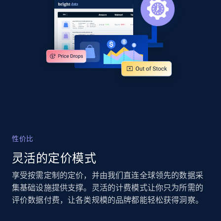
more.
2.4K+
199+
立即开始
Google Shopping - collects products from
web using keywords
URL, Product id, Title, Product description,
Rating, Reviews count, Images, Variations, and
more.
性价比
2.4K+
199+
立即开始
灵活的定价模式
享受按需定制的定价，并由我们直连全球领先的数据采
集基础设施提供支撑。灵活的计费模式让你只为所需的
评价数据付费，让各类规模的品牌都能轻松获得洞察。
Amazon products global dataset
Title, Seller name, Brand, Description, Initial