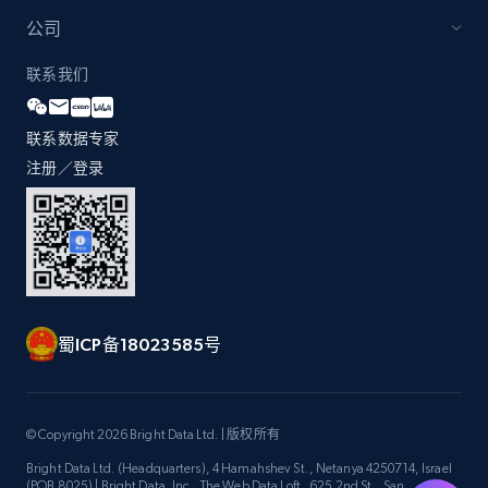
公司
联系我们
Zara - Products
Category id, Product id, Product name, Price,
Currency, Colour code, Colour, Description, and
联系数据专家
more.
注册／登录
1.2K+
208+
立即开始
Zara - Products - discovery by category url
蜀ICP备18023585号
Category id, Product id, Product name, Price,
Currency, Colour code, Colour, Description, and
more.
© Copyright 2026 Bright Data Ltd. | 版权所有
1.2K+
208+
立即开始
Bright Data Ltd. (Headquarters), 4 Hamahshev St., Netanya 4250714, Israel
(POB 8025) | Bright Data, Inc., The Web Data Loft, 625 2nd St., San