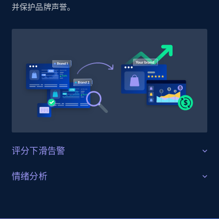
并保护品牌声誉。
Sku, Product id, Product name, Manufacturer,
and more.
2.1K+
353+
立即开始
Home Depot US - Discovery products by
specific category URL
URL, Domain, Country code, Model number,
Sku, Product id, Product name, Manufacturer,
and more.
评分下滑告警
2.1K+
353+
立即开始
守护产品评分
情绪分析
监控乐天上的评分变化，确保你的商品列表保持较高的
理解客户反馈趋势
客户满意度评分。在产品上新或更新期间识别评分突然
Etsy