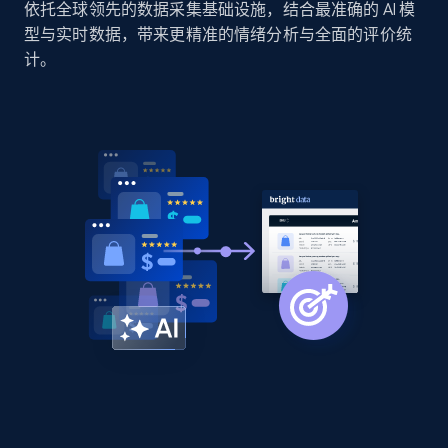
依托全球领先的数据采集基础设施，结合最准确的 AI 模
Collecting products by keyword search
型与实时数据，带来更精准的情绪分析与全面的评价统
Title, Seller name, Brand, Description, Initial
计。
price, Currency, Availability, Reviews count, and
more.
2.1K+
375+
立即开始
Amazon products global dataset - Collects
products by best sellers category URL
Title, Seller name, Brand, Description, Initial
price, Currency, Availability, Reviews count, and
more.
2.1K+
375+
立即开始