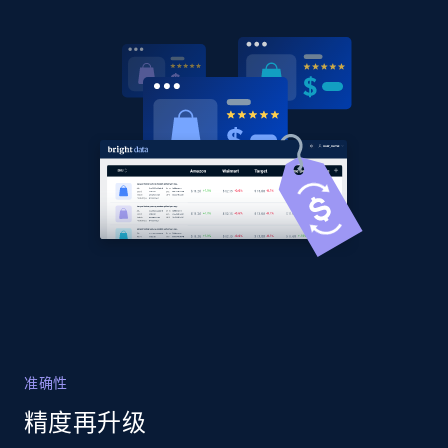
price, Currency, Availability, Reviews count, and
more.
2.1K+
375+
立即开始
Amazon products global dataset - Collects
products by specific category URL
Title, Seller name, Brand, Description, Initial
price, Currency, Availability, Reviews count, and
more.
2.1K+
375+
立即开始
准确性
精度再升级
Amazon products global dataset -