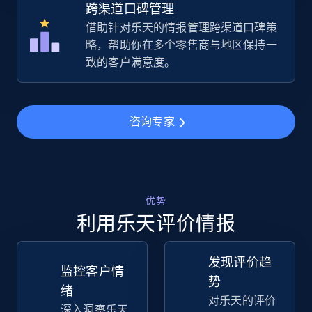
跨渠道口碑管理
借助针对乐天的情报管理跨渠道口碑策
5.4K+
667+
立即开始
略，帮助你在多个零售商与地区保持一
致的客户满意度。
TikTok Shop - Collect TikTok shop products
by keywords search
咨询专家
URL, Title, Available, Description, Currency, Initial
price, Final price, Discount percent, and more.
5.4K+
667+
立即开始
优势
利用乐天评价情报
发现评价趋
TikTok Shop - discover records by shop url
监控客户情
势
URL, Title, Available, Description, Currency, Initial
绪
对乐天的评价
price, Final price, Discount percent, and more.
深入洞察乐天