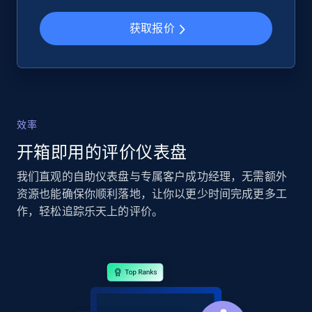
获取报价
2.5K+
359+
立即开始
eBay - Collect records by category
效率
URL, Product id, Title, Seller name, Seller rating,
Seller reviews, Breadcrumbs, Root category, and
开箱即用的评价仪表盘
more.
我们直观的自助仪表盘与专属客户成功经理，无需额外
资源也能确保你顺利落地，让你以更少时间完成更多工
2.5K+
359+
立即开始
作，轻松追踪乐天上的评价。
Google Shopping
URL, Product id, Title, Product description,
Rating, Reviews count, Images, Variations, and