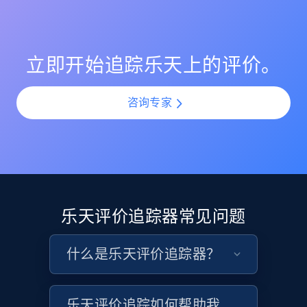
下滑，并通过提前介入防止声誉受损。
利用 AI 驱动的情绪分析，理解所有乐天评价中的客户情
URL, Product id, Listing inventory id, Title, Rating,
感与观点。通过规模化分析评价模式，识别热门投诉
Reviews count shop, Reviews count item, Initial
点、受欢迎功能以及产品改进机会。
price, and more.
立即开始追踪乐天上的评价。
1.9K+
322+
立即开始
咨询专家
Etsy - Collect data on products using
specified keywords
URL, Product id, Listing inventory id, Title, Rating,
Reviews count shop, Reviews count item, Initial
乐天评价追踪器常见问题
price, and more.
什么是乐天评价追踪器？
1.9K+
322+
立即开始
乐天评价追踪如何帮助我