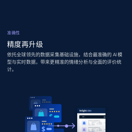
Amazon products global dataset -
Collecting products by keyword search
准确性
Title, Seller name, Brand, Description, Initial
精度再升级
price, Currency, Availability, Reviews count, and
依托全球领先的数据采集基础设施，结合最准确的 AI 模
more.
型与实时数据，带来更精准的情绪分析与全面的评价统
计。
2.1K+
375+
立即开始
Amazon products global dataset - Collects
products by best sellers category URL
Title, Seller name, Brand, Description, Initial
price, Currency, Availability, Reviews count, and
more.