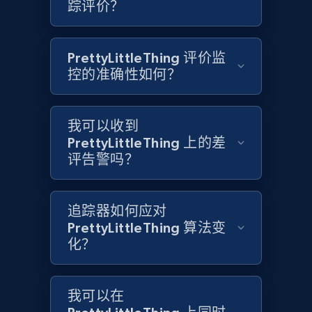
1.6K+
踪评价？
181+
立即开始
PrettyLittleThing 评价监
Target
控的准确性如何？
URL, Product id, Title, Product description,
Rating, Reviews count, Initial price, Discount,
and more.
我可以收到
PrettyLittleThing 上的差
评告警吗？
1.3K+
175+
立即开始
追踪器如何应对
PrettyLittleThing 算法变
Target - Gather data on products using
化？
specified keywords
URL, Product id, Title, Product description,
Rating, Reviews count, Initial price, Discount,
我可以在
and more.