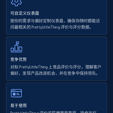
rating object, Product rating max, Rating,
Author name, Asin, and more.
可自定义仪表盘
按你的需求与偏好定制仪表盘，确保你随时都能访
7.4K+
870+
立即开始
问最相关的 PrettyLittleThing 评价与评分数据。
Walmart - products
URL, Final price, Sku, Currency, Gtin,
竞争优势
Specifications, Image urls, Top reviews, and
对标 PrettyLittleThing 上竞品评价与评分，理解客户
more.
偏好，发现产品改进机会，并在竞争中保持领先。
5.6K+
875+
立即开始
易于使用
Walmart - products - Find new products by
using specific category URL