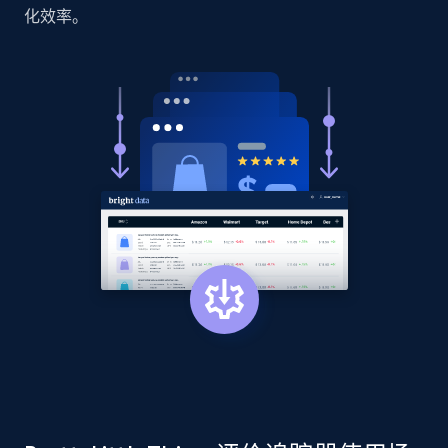
using specified keywords
化效率。
URL, Domain, Country code, Model number,
Sku, Product id, Product name, Manufacturer,
and more.
2.1K+
353+
立即开始
Home Depot US - Discover products by
specified URL
URL, Domain, Country code, Model number,
Sku, Product id, Product name, Manufacturer,
and more.
2.1K+
353+
立即开始