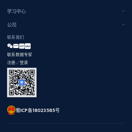
more.
学习中心
1.2K+
208+
立即开始
公司
联系我们
Best Buy products
联系数据专家
URL, Product id, Title, Images, Final price,
注册／登录
Currency, Discount, Initial price, and more.
1.1K+
149+
立即开始
蜀ICP备18023585号
Best Buy products - Collect data on
products using specified keywords
URL, Product id, Title, Images, Final price,