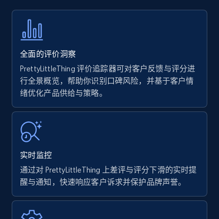
more.
35.2K+
5.7K+
立即开始
全面的评价洞察
PrettyLittleThing 评价追踪器可对客户反馈与评分进
Amazon products - find products by using
行全景概览，帮助你识别口碑风险，并基于客户情
upc numbers
绪优化产品供给与策略。
Title, Seller name, Brand, Description, Initial
price, Currency, Availability, Reviews count, and
more.
实时监控
35.2K+
5.7K+
立即开始
通过对 PrettyLittleThing 上差评与评分下滑的实时提
醒与通知，快速响应客户诉求并保护品牌声誉。
Amazon Reviews
URL, Product name, Product rating, Product