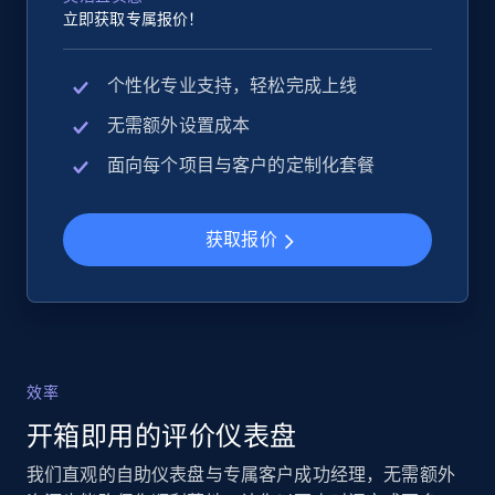
eBay - Collect products from shops on eBay
立即获取专属报价！
URL, Product id, Title, Seller name, Seller rating,
Seller reviews, Breadcrumbs, Root category, and
个性化专业支持，轻松完成上线
more.
无需额外设置成本
2.5K+
359+
立即开始
面向每个项目与客户的定制化套餐
获取报价
eBay - Collect records by category
URL, Product id, Title, Seller name, Seller rating,
Seller reviews, Breadcrumbs, Root category, and
more.
效率
2.5K+
359+
立即开始
开箱即用的评价仪表盘
我们直观的自助仪表盘与专属客户成功经理，无需额外