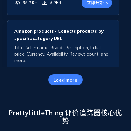
35.2K+
5.7K+
立即开始
Amazon products - Collects products by
specific category URL
Title, Seller name, Brand, Description, Initial
price, Currency, Availability, Reviews count, and
more.
35.2K+
5.7K+
立即开始
Load more
Amazon products - Collects products by
PrettyLittleThing 评价追踪器核心优
specific keywords
势
Title, Seller name, Brand, Description, Initial
price, Currency, Availability, Reviews count, and