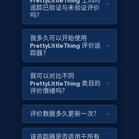
PrettyLittleThing 上同时
追踪已验证与未验证评价
1.3K+
175+
立即开始
吗？
我多久可以开始使用
Target - Discover products by category url
PrettyLittleThing 评价追
URL, Product id, Title, Product description,
踪器？
Rating, Reviews count, Initial price, Discount,
and more.
我可以对比不同
1.3K+
175+
立即开始
PrettyLittleThing 类目的
评价情绪吗？
Target - Discover products by specified
评价数据多久更新一次？
UPC
URL, Product id, Title, Product description,
Rating, Reviews count, Initial price, Discount,
该追踪器是否适用于所有