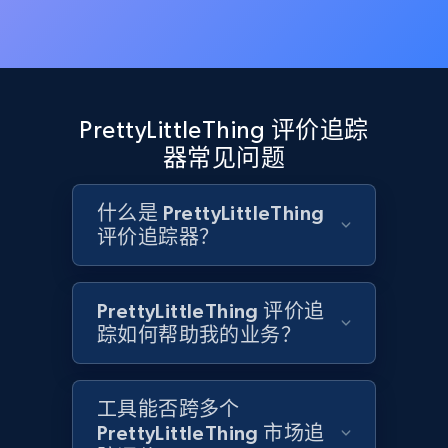
1.9K+
322+
立即开始
Etsy - Collects data from shop's URL
PrettyLittleThing 评价追踪
URL, Product id, Listing inventory id, Title, Rating,
器常见问题
Reviews count shop, Reviews count item, Initial
price, and more.
什么是 PrettyLittleThing
评价追踪器？
1.9K+
322+
立即开始
PrettyLittleThing 评价追
踪如何帮助我的业务？
Amazon products search
Asin, URL, Name, Sponsored, Initial price, Final
price, Currency, Sold, and more.
工具能否跨多个
PrettyLittleThing 市场追