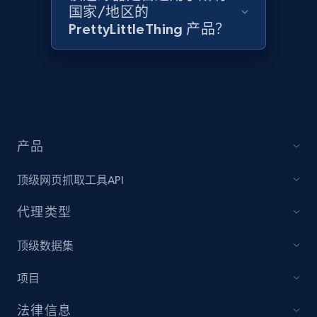
and more.
国家/地区的
PrettyLittleThing 产品？
1.3K+
175+
立即开始
Zara - Products
Category id, Product id, Product name, Price,
产品
Currency, Colour code, Colour, Description, and
more.
顶级网页抓取工具API
1.2K+
208+
立即开始
代理类型
顶级数据集
Zara - Products - discovery by category url
项目
Category id, Product id, Product name, Price,
法律信息
Currency, Colour code, Colour, Description, and