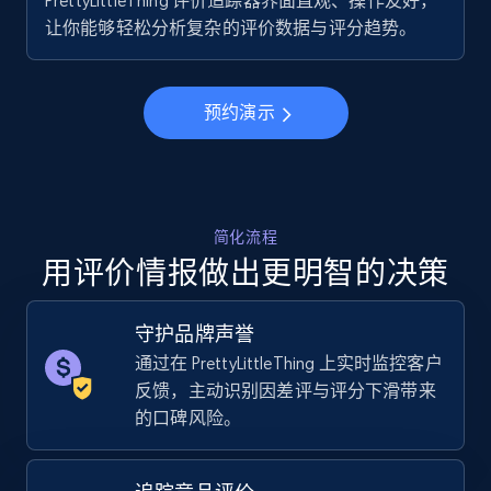
PrettyLittleThing 评价追踪器界面直观、操作友好，
让你能够轻松分析复杂的评价数据与评分趋势。
URL, Final price, Sku, Currency, Gtin,
Specifications, Image urls, Top reviews, and
more.
预约演示
5.6K+
875+
立即开始
简化流程
Walmart - products - Collects products by
用评价情报做出更明智的决策
specific keywords
URL, Final price, Sku, Currency, Gtin,
Specifications, Image urls, Top reviews, and
守护品牌声誉
more.
通过在 PrettyLittleThing 上实时监控客户
反馈，主动识别因差评与评分下滑带来
5.6K+
875+
立即开始
的口碑风险。