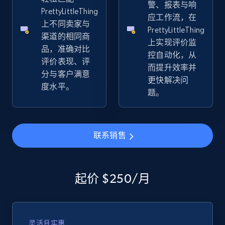
警、报表与响
URL, Product id, Title, Seller name, Seller rating,
PrettyLittleThing
应工作流，在
Seller reviews, Breadcrumbs, Root category, and
上不同卖家与
PrettyLittleThing
more.
渠道的相同商
上实现评价监
品，准确对比
控自动化，从
2.5K+
359+
立即开始
评价表现、评
而提升效率并
分与客户满意
更快解决问
度水平。
题。
eBay - Gather data on products using
specified keywords
URL, Product id, Title, Seller name, Seller rating,
联系销售
Seller reviews, Breadcrumbs, Root category, and
more.
起价 $250/月
2.5K+
359+
立即开始
灵活且实惠