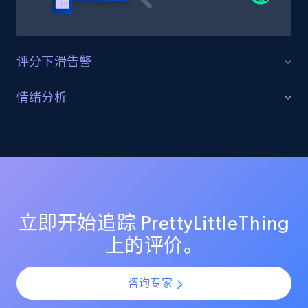
评分下滑告警
Etsy
URL, Product id, Listing inventory id, Title, Rating,
守护产品评分
情绪分析
Reviews count shop, Reviews count item, Initial
price, and more.
监控 PrettyLittleThing 上的评分变化，确保你的商品列表
理解客户反馈趋势
保持较高的客户满意度评分。在产品上新或更新期间识
1.9K+
322+
立即开始
别评分突然下滑，并通过提前介入防止声誉受损。
利用 AI 驱动的情绪分析，理解所有 PrettyLittleThing 评价
中的客户情感与观点。通过规模化分析评价模式，识别
热门投诉点、受欢迎功能以及产品改进机会。
Etsy - Collect data on products using
立即开始追踪 PrettyLittleThing
specified keywords
上的评价。
URL, Product id, Listing inventory id, Title, Rating,
Reviews count shop, Reviews count item, Initial
咨询专家
price, and more.