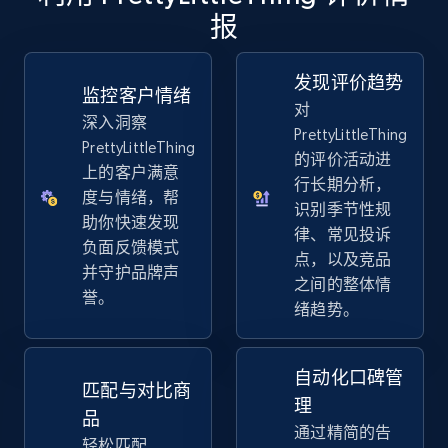
报
TikTok Shop - discover records by shop url
URL, Title, Available, Description, Currency, Initial
price, Final price, Discount percent, and more.
发现评价趋势
监控客户情绪
对
深入洞察
5.4K+
667+
立即开始
PrettyLittleThing
PrettyLittleThing
的评价活动进
上的客户满意
行长期分析，
度与情绪，帮
识别季节性规
助你快速发现
Amazon sellers info
律、常见投诉
负面反馈模式
点，以及竞品
Seller id, URL, Seller name, Description, Detailed
并守护品牌声
info, Stars, Feedbacks, Return policy, and more.
之间的整体情
誉。
绪趋势。
2.5K+
378+
立即开始
自动化口碑管
匹配与对比商
理
品
通过精简的告
eBay
轻松匹配