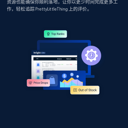
资源也能确保你顺利落地，让你以更少时间完成更多工
Google Shopping
作，轻松追踪 PrettyLittleThing 上的评价。
URL, Product id, Title, Product description,
Rating, Reviews count, Images, Variations, and
more.
2.4K+
199+
立即开始
Google Shopping - collects products from
web using keywords
URL, Product id, Title, Product description,
Rating, Reviews count, Images, Variations, and
more.
2.4K+
199+
立即开始