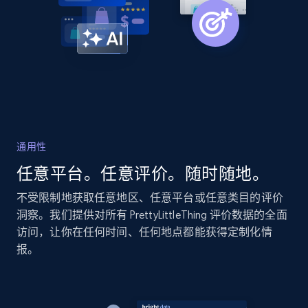
2.1K+
375+
立即开始
Amazon products global dataset - Collect
Amazon products by seller URL
Title, Seller name, Brand, Description, Initial
通用性
price, Currency, Availability, Reviews count, and
more.
任意平台。任意评价。随时随地。
不受限制地获取任意地区、任意平台或任意类目的评价
2.1K+
375+
立即开始
洞察。我们提供对所有 PrettyLittleThing 评价数据的全面
访问，让你在任何时间、任何地点都能获得定制化情
报。
Amazon products global dataset - Collect
products from Brands URLs