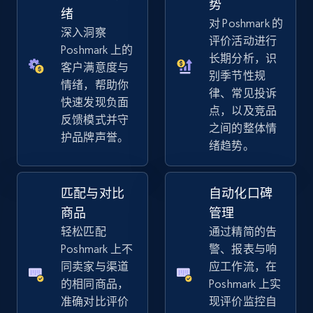
势
URL, Title, Available, Description, Currency, Initial
绪
对 Poshmark 的
price, Final price, Discount percent, and more.
深入洞察
评价活动进行
Poshmark 上的
长期分析，识
5.4K+
668+
立即开始
客户满意度与
别季节性规
情绪，帮助你
律、常见投诉
快速发现负面
点，以及竞品
反馈模式并守
之间的整体情
Amazon sellers info
护品牌声誉。
绪趋势。
Seller id, URL, Seller name, Description, Detailed
info, Stars, Feedbacks, Return policy, and more.
匹配与对比
自动化口碑
2.5K+
378+
立即开始
商品
管理
轻松匹配
通过精简的告
Poshmark 上不
警、报表与响
同卖家与渠道
应工作流，在
eBay
的相同商品，
Poshmark 上实
URL, Product id, Title, Seller name, Seller rating,
准确对比评价
现评价监控自
Seller reviews, Breadcrumbs, Root category, and