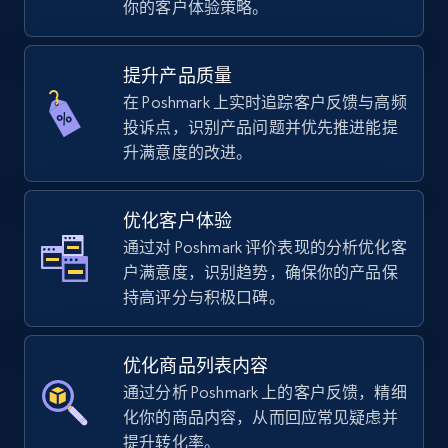
你的客户体验策略。
using sku numbers
URL, Final price, Sku, Currency, Gtin,
Specifications, Image urls, Top reviews, and
提升产品质量
more.
在 Poshmark 上实时追踪客户反馈与高频
投诉点，识别产品问题并优先推进能提
5.6K+
876+
立即开始
升满意度的改进。
优化客户体验
TikTok Shop
通过对 Poshmark 评价表现的分析优化客
URL, Title, Available, Description, Currency, Initial
户满意度，识别趋势，确保你的产品保
price, Final price, Discount percent, and more.
持高评分与积极口碑。
5.4K+
668+
立即开始
优化商品列表内容
通过分析 Poshmark 上的客户反馈，精细
化你的商品内容，从而回应常见疑虑并
TikTok Shop - category
提升转化率。