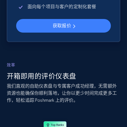
URL, Product id, Title, Seller name, Seller rating,
面向每个项目与客户的定制化套餐
Seller reviews, Breadcrumbs, Root category, and
more.
获取报价
2.5K+
359+
立即开始
eBay - Collect records by category
效率
URL, Product id, Title, Seller name, Seller rating,
Seller reviews, Breadcrumbs, Root category, and
开箱即用的评价仪表盘
more.
我们直观的自助仪表盘与专属客户成功经理，无需额外
资源也能确保你顺利落地，让你以更少时间完成更多工
2.5K+
359+
立即开始
作，轻松追踪 Poshmark 上的评价。
Google Shopping