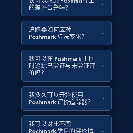
我可以收到 Poshmark 上
的差评告警吗？
Target
URL, Product id, Title, Product description,
追踪器如何应对
Rating, Reviews count, Initial price, Discount,
Poshmark 算法变化？
and more.
1.3K+
175+
立即开始
我可以在 Poshmark 上同
时追踪已验证与未验证评
价吗？
Target - Gather data on products using
specified keywords
我多久可以开始使用
Poshmark 评价追踪器？
URL, Product id, Title, Product description,
Rating, Reviews count, Initial price, Discount,
and more.
我可以对比不同
Poshmark 类目的评价情
1.3K+
175+
立即开始