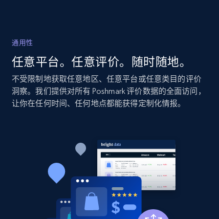
2.1K+
355+
立即开始
通用性
Home Depot US - Discovery products by
任意平台。任意评价。随时随地。
specific category URL
URL, Domain, Country code, Model number,
不受限制地获取任意地区、任意平台或任意类目的评价
Sku, Product id, Product name, Manufacturer,
洞察。我们提供对所有 Poshmark 评价数据的全面访问，
and more.
让你在任何时间、任何地点都能获得定制化情报。
2.1K+
355+
立即开始
Amazon products global dataset
Title, Seller name, Brand, Description, Initial
price, Currency, Availability, Reviews count, and
more.