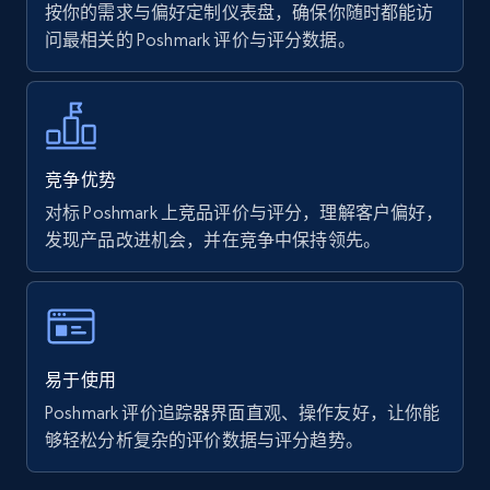
按你的需求与偏好定制仪表盘，确保你随时都能访
问最相关的 Poshmark 评价与评分数据。
7.4K+
871+
立即开始
Walmart - products
竞争优势
URL, Final price, Sku, Currency, Gtin,
对标 Poshmark 上竞品评价与评分，理解客户偏好，
Specifications, Image urls, Top reviews, and
发现产品改进机会，并在竞争中保持领先。
more.
5.6K+
876+
立即开始
易于使用
Poshmark 评价追踪器界面直观、操作友好，让你能
Walmart - products - Find new products by
够轻松分析复杂的评价数据与评分趋势。
using specific category URL
URL, Final price, Sku, Currency, Gtin,