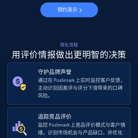
Specifications, Image urls, Top reviews, and
more.
预约演示
5.6K+
876+
立即开始
简化流程
用评价情报做出更明智的决策
Walmart - products - Collects products by
specific keywords
守护品牌声誉
URL, Final price, Sku, Currency, Gtin,
Specifications, Image urls, Top reviews, and
通过在 Poshmark 上实时监控客户反馈，
more.
主动识别因差评与评分下滑带来的口碑
风险。
5.6K+
876+
立即开始
追踪竞品评价
监控 Poshmark 上竞品评价模式与客户情
绪，识别市场机会与产品缺口，并优化
Walmart - products - Discover products by