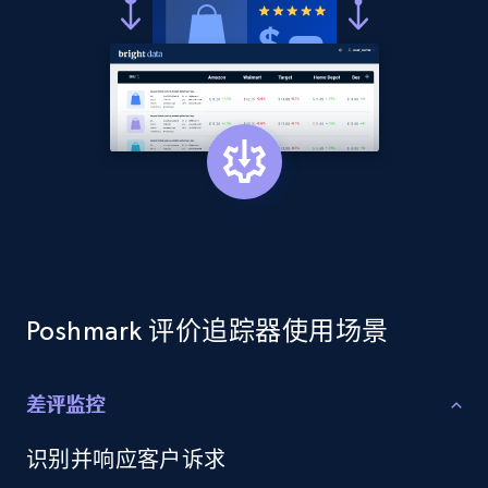
price, Currency, Availability, Reviews count, and
more.
2.1K+
375+
立即开始
Amazon products global dataset - Collects
products by best sellers category URL
Title, Seller name, Brand, Description, Initial
price, Currency, Availability, Reviews count, and
more.
Poshmark 评价追踪器使用场景
2.1K+
375+
立即开始
差评监控
识别并响应客户诉求
Amazon products global dataset - Collect