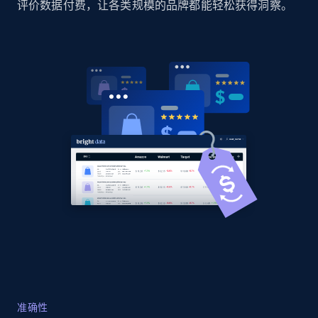
评价数据付费，让各类规模的品牌都能轻松获得洞察。
Home Depot US
URL, Domain, Country code, Model number,
Sku, Product id, Product name, Manufacturer,
and more.
2.1K+
355+
立即开始
Home Depot US - Gather data on products
using specified keywords
URL, Domain, Country code, Model number,
Sku, Product id, Product name, Manufacturer,
and more.
2.1K+
355+
立即开始
准确性