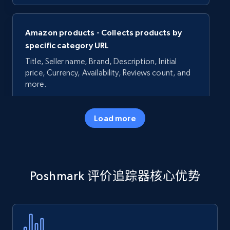
Amazon products - Collects products by
specific category URL
Title, Seller name, Brand, Description, Initial
price, Currency, Availability, Reviews count, and
more.
35.3K+
5.7K+
立即开始
Load more
Amazon products - Collects products by
Poshmark 评价追踪器核心优势
specific keywords
Title, Seller name, Brand, Description, Initial
price, Currency, Availability, Reviews count, and
more.