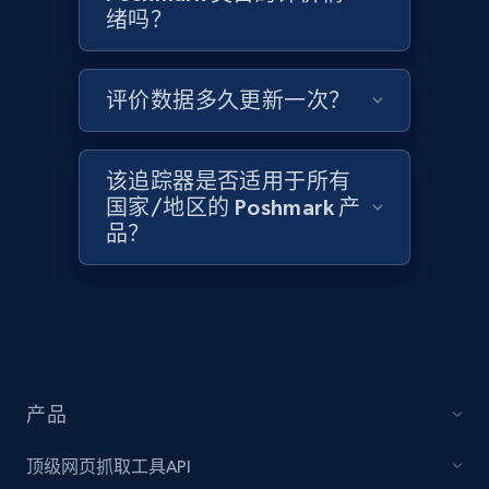
绪吗？
评价数据多久更新一次？
Target - Discover products by category url
URL, Product id, Title, Product description,
Rating, Reviews count, Initial price, Discount,
该追踪器是否适用于所有
and more.
国家/地区的 Poshmark 产
品？
1.3K+
175+
立即开始
Target - Discover products by specified
UPC
URL, Product id, Title, Product description,
产品
Rating, Reviews count, Initial price, Discount,
and more.
顶级网页抓取工具API