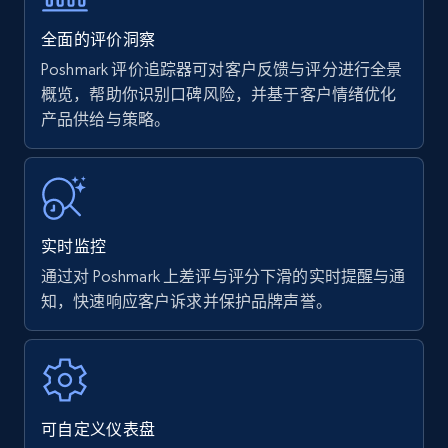
35.3K+
5.7K+
立即开始
全面的评价洞察
Poshmark 评价追踪器可对客户反馈与评分进行全景
概览，帮助你识别口碑风险，并基于客户情绪优化
产品供给与策略。
Amazon products - find products by using
upc numbers
Title, Seller name, Brand, Description, Initial
price, Currency, Availability, Reviews count, and
more.
实时监控
35.3K+
5.7K+
立即开始
通过对 Poshmark 上差评与评分下滑的实时提醒与通
知，快速响应客户诉求并保护品牌声誉。
Amazon Reviews
URL, Product name, Product rating, Product
rating object, Product rating max, Rating,
可自定义仪表盘
Author name, Asin, and more.