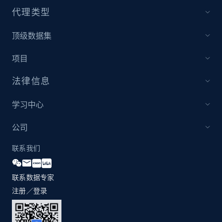
代理类型
1.3K+
175+
立即开始
顶级数据集
项目
Zara - Products
Category id, Product id, Product name, Price,
法律信息
Currency, Colour code, Colour, Description, and
more.
学习中心
1.2K+
208+
立即开始
公司
联系我们
Zara - Products - discovery by category url
联系数据专家
Category id, Product id, Product name, Price,
注册／登录
Currency, Colour code, Colour, Description, and
more.