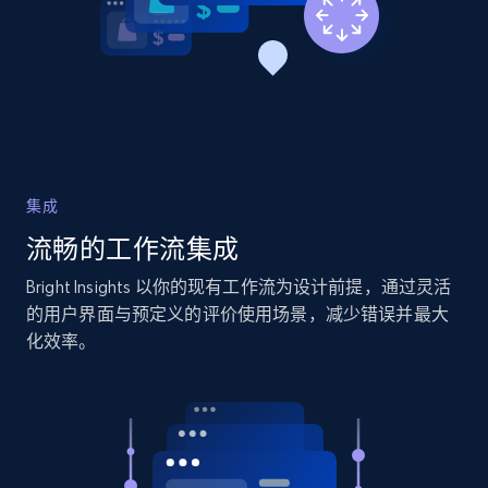
2.1K+
375+
立即开始
Amazon products global dataset - Collects
products by specific category URL
Title, Seller name, Brand, Description, Initial
集成
price, Currency, Availability, Reviews count, and
流畅的工作流集成
more.
Bright Insights 以你的现有工作流为设计前提，通过灵活
2.1K+
375+
立即开始
的用户界面与预定义的评价使用场景，减少错误并最大
化效率。
Amazon products global dataset -
Collecting products by keyword search
Title, Seller name, Brand, Description, Initial