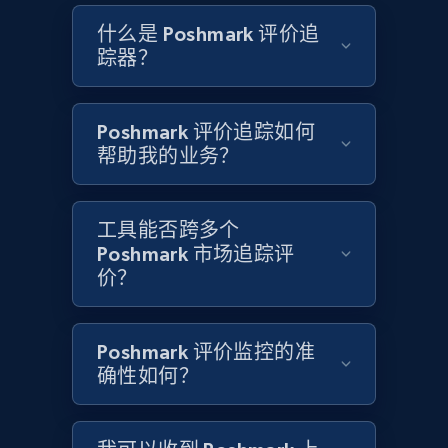
什么是 Poshmark 评价追
踪器？
Etsy - Collects data from shop's URL
URL, Product id, Listing inventory id, Title, Rating,
Reviews count shop, Reviews count item, Initial
Poshmark 评价追踪如何
price, and more.
帮助我的业务？
1.9K+
323+
立即开始
工具能否跨多个
Poshmark 市场追踪评
价？
Amazon products search
Asin, URL, Name, Sponsored, Initial price, Final
Poshmark 评价监控的准
price, Currency, Sold, and more.
确性如何？
1.6K+
181+
立即开始