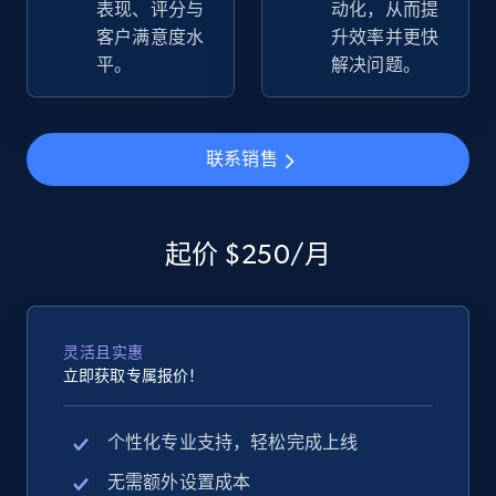
表现、评分与
动化，从而提
more.
客户满意度水
升效率并更快
平。
解决问题。
2.5K+
359+
立即开始
联系销售
eBay - Gather data on products using
specified keywords
起价 $250/月
URL, Product id, Title, Seller name, Seller rating,
Seller reviews, Breadcrumbs, Root category, and
more.
灵活且实惠
2.5K+
359+
立即开始
立即获取专属报价！
个性化专业支持，轻松完成上线
eBay - Collect products from shops on eBay
无需额外设置成本