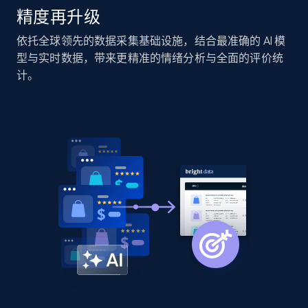
精度再升级
Home Depot US - Discover products by
依托全球领先的数据采集基础设施，结合最准确的 AI 模
specified URL
型与实时数据，带来更精准的情绪分析与全面的评价统
URL, Domain, Country code, Model number,
计。
Sku, Product id, Product name, Manufacturer,
and more.
2.1K+
355+
立即开始
Home Depot US - Discover products by
specified UPC
URL, Domain, Country code, Model number,
Sku, Product id, Product name, Manufacturer,
and more.