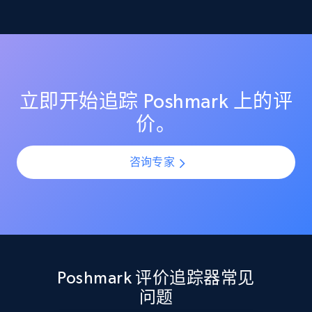
监控 Poshmark 上的评分变化，确保你的商品列表保持较
理解客户反馈趋势
高的客户满意度评分。在产品上新或更新期间识别评分
Etsy
突然下滑，并通过提前介入防止声誉受损。
利用 AI 驱动的情绪分析，理解所有 Poshmark 评价中的
URL, Product id, Listing inventory id, Title, Rating,
客户情感与观点。通过规模化分析评价模式，识别热门
Reviews count shop, Reviews count item, Initial
投诉点、受欢迎功能以及产品改进机会。
price, and more.
立即开始追踪 Poshmark 上的评
价。
1.9K+
323+
立即开始
咨询专家
Etsy - Collect data on products using
specified keywords
URL, Product id, Listing inventory id, Title, Rating,
Reviews count shop, Reviews count item, Initial
price, and more.
Poshmark 评价追踪器常见
问题
1.9K+
323+
立即开始