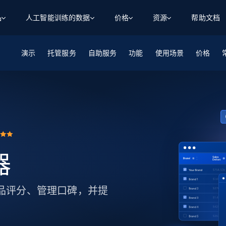
品
人工智能训练的数据
价格
资源
帮助文档
演示
智能体 WEB 执行
数据源
数据源
托管服务
自助服务
功能
使用场景
价格
数
数
资
学习中心
搜索及提取
抓取APIs
抓取APIs
起价
$1
$0.75/1k 记录条
请求
容
让 AI 应用具备搜索与爬取整个网络的能力
从 600+ 个网站获取实时数据
免费套餐
博客
领英
电商
社交媒体
ChatGPT
智能体浏览器
爬虫工作室定价
起价
爬虫工作室
练人形机
让智能体浏览网站并自动执行任务
$1/1k请求
案例研究
免费套餐
将任何网站转化为数据管道
亮数据 MCP
免费
起价
数据集
数据集
网络研讨会
站式工具包，全面解锁网页
请求
$250/100K 记录条
集
来自 600+ 个域名的预收集数据
器
起价
领英
电商
社交媒体
房地产
代理位置
缓存速递
$0.2/1k HTML
缓存速递
实时网页数据，采集即交付
产品技术视频
商品评分、管理口碑，并提