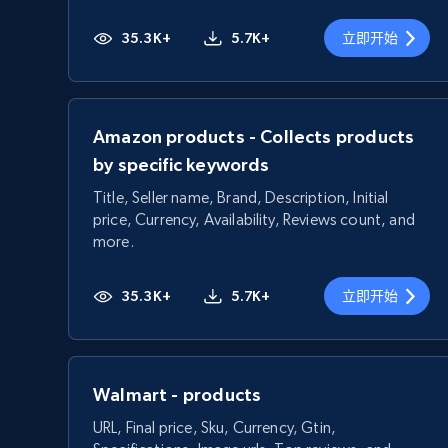
35.3K+
5.7K+
立即开始
Amazon products - Collects products
by specific keywords
Title, Seller name, Brand, Description, Initial
price, Currency, Availability, Reviews count, and
more.
35.3K+
5.7K+
立即开始
Walmart - products
URL, Final price, Sku, Currency, Gtin,