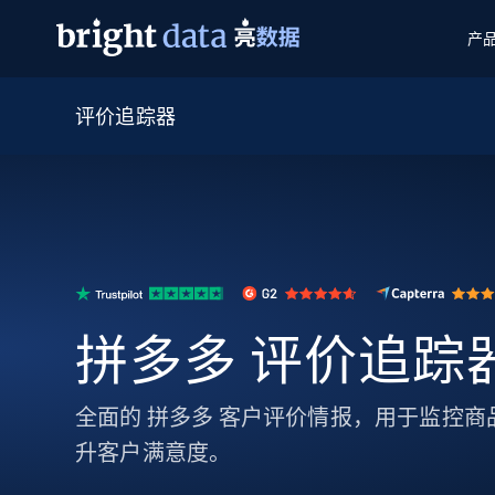
产
评价追踪器
网页数据抓取 API
多模态训练
网页数据抓取 API
工具
网页解锁 API
视频与媒体数据
网页解锁 API
起价
$1/ 每1 次
告别封锁和验证码
获得取之不尽的视频，图片及更多内
免费套餐
第三方工具集成
Discover API
视频信息流——为 VLA 准备就绪
免费
起价
爬虫 API
$1/1k请求
始终在线的代理实时网页发现
获取持续、定向的网页视频，用于训
浏览器扩展
器人策略
搜索引擎结果页 API
搜索引擎 API
起价
数据包
代理网络检查
按需获取多引擎搜索结果
$1/ 每1 次
免费套餐
为各行各业生成可直接用于LLM的数据
Google
Bing
Duckduckgo
Yandex
拼多多 评价追踪
起价
网站地图
爬虫浏览器 API
爬虫浏览器 API
$5/GB
键启动内置隐匿模式的远程浏览器
全面的 拼多多 客户评价情报，用于监控
代理基础设施
升客户满意度。
代理服务