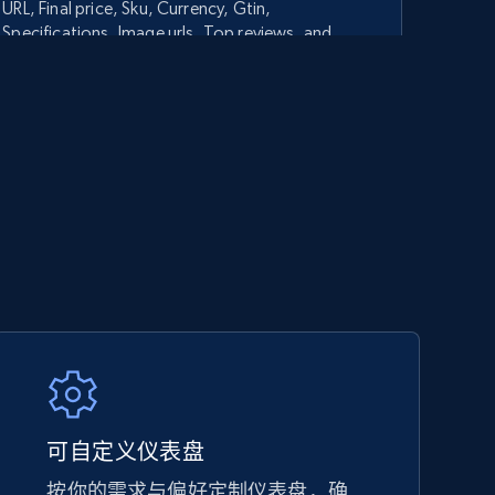
URL, Final price, Sku, Currency, Gtin,
Specifications, Image urls, Top reviews, and
more.
5.6K+
877+
立即开始
TikTok Shop - category
URL, Title, Available, Description, Currency, Initial
price, Final price, Discount percent, and more.
5.4K+
668+
立即开始
可自定义仪表盘
按你的需求与偏好定制仪表盘，确