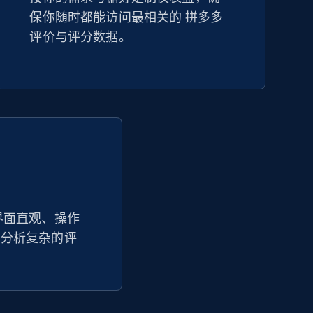
保你随时都能访问最相关的 拼多多
Amazon sellers info
评价与评分数据。
Seller id, URL, Seller name, Description, Detailed
info, Stars, Feedbacks, Return policy, and more.
2.5K+
378+
立即开始
eBay - Collect products from shops on
eBay
界面直观、操作
松分析复杂的评
URL, Product id, Title, Seller name, Seller rating,
Seller reviews, Breadcrumbs, Root category, and
。
more.
2.5K+
359+
立即开始