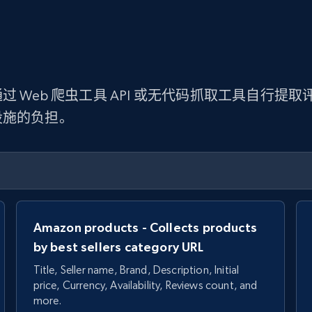
 Web 爬虫工具 API 或无代码抓取工具自行
设施的负担。
Amazon products - Collects products
by best sellers category URL
Title, Seller name, Brand, Description, Initial
price, Currency, Availability, Reviews count, and
more.