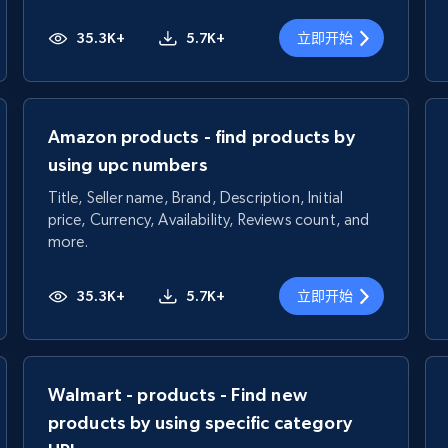
35.3K+
5.7K+
立即开始
Amazon products - find products by
using upc numbers
Title, Seller name, Brand, Description, Initial
price, Currency, Availability, Reviews count, and
more.
35.3K+
5.7K+
立即开始
Walmart - products - Find new
products by using specific category