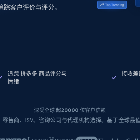
起价
数据中心代理
$0.9/IP
B
，追踪客户评价与评分。
静态ISP代理
130万+ 超高速静态住宅代理
追踪 拼多多 商品评分与
接收差
情绪
深受全球 超20000 位客户信赖
零售商、ISV、咨询公司与代理机构选择。基于全球最值得