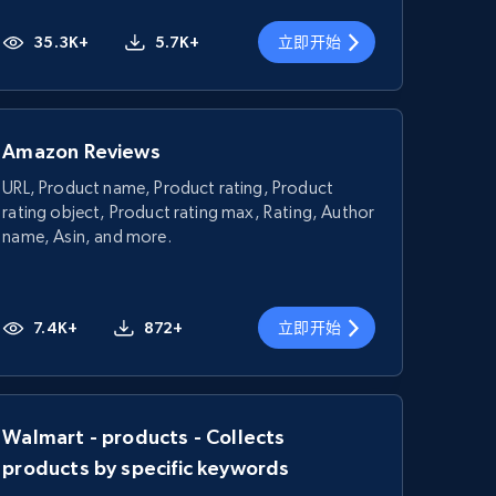
35.3K+
5.7K+
立即开始
Amazon Reviews
URL, Product name, Product rating, Product
rating object, Product rating max, Rating, Author
name, Asin, and more.
7.4K+
872+
立即开始
Walmart - products - Collects
products by specific keywords