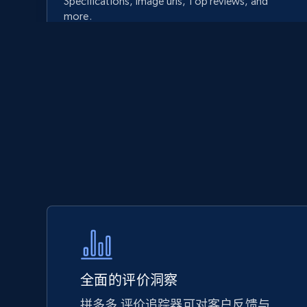
Specifications, Image urls, Top reviews, and
more.
5.6K+
877+
立即开始
Walmart - products - Discover
products by using sku numbers
URL, Final price, Sku, Currency, Gtin,
Specifications, Image urls, Top reviews, and
more.
5.6K+
877+
立即开始
全面的评价洞察
拼多多 评价追踪器可对客户反馈与