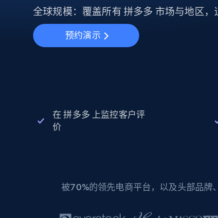
动态代理
起价
$5
$2.5/G
全球规模：覆盖所有 拼多多 市场与地区
免费套餐
动态代理
5折
超40000万 万高速真人住宅代理
起价
ISP 代理
预约演示
$1.3/IP
数据中心代理
用于数据获取的高速代理
在 拼多多 上监控客户评
价
被
70%
的领先电商平台，以及头部品牌、