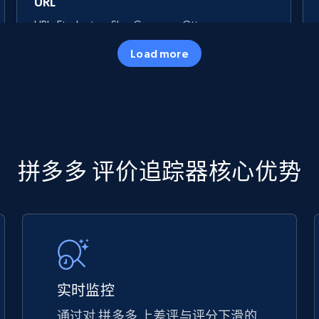
URL
URL, Final price, Sku, Currency, Gtin,
Specifications, Image urls, Top reviews, and
Load more
more.
5.6K+
877+
立即开始
TikTok Shop
拼多多 评价追踪器核心优势
URL, Title, Available, Description, Currency, Initial
price, Final price, Discount percent, and more.
5.4K+
668+
立即开始
实时监控
通过对 拼多多 上差评与评分下滑的