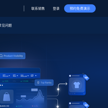
联系销售
登录
预约免费演示
据与洞察
据及洞察
源
常见问题
公司
初创企业计划
零售情报
零售
新
起价
$2000/月
解锁实时电商洞察与AI驱动的业务推荐
洞察
联盟推荐
演示智能体
企业级数据服务
托管式数据
起价
为企业级数据收集量身定制
$1500/月
采集
信任中心
集成
Deep Lookup
测试版
Bright SDK
在海量级网页数据上运行复杂
查询