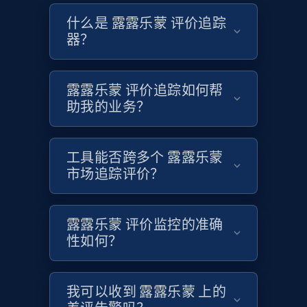
什么是 露露乐蒙 评价追踪
器？
Etsy - Collects data from shop's URL
URL, Product id, Listing inventory id, Title, Rating,
Reviews count shop, Reviews count item, Initial
露露乐蒙 评价追踪如何帮
price, and more.
助我的业务？
1.9K+
322+
立即开始
工具能否跨多个 露露乐蒙
市场追踪评价？
Amazon products search
露露乐蒙 评价监控的准确
Asin, URL, Name, Sponsored, Initial price, Final
性如何？
price, Currency, Sold, and more.
1.6K+
180+
立即开始
我可以收到 露露乐蒙 上的