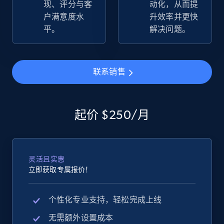
现、评分与客
动化，从而提
more.
户满意度水
升效率并更快
平。
解决问题。
2.5K+
358+
立即开始
联系销售
eBay - Gather data on products using
specified keywords
起价 $250/月
URL, Product id, Title, Seller name, Seller rating,
Seller reviews, Breadcrumbs, Root category, and
more.
灵活且实惠
2.5K+
358+
立即开始
立即获取专属报价！
个性化专业支持，轻松完成上线
eBay - Collect products from shops on eBay
无需额外设置成本