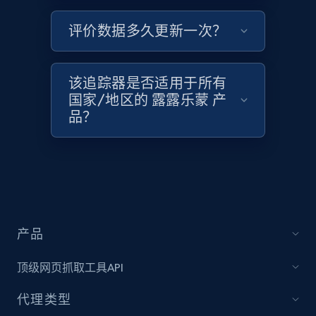
评价数据多久更新一次？
Target - Discover products by category url
该追踪器是否适用于所有
URL, Product id, Title, Product description,
国家/地区的 露露乐蒙 产
Rating, Reviews count, Initial price, Discount,
品？
and more.
1.3K+
175+
立即开始
Target - Discover products by specified
产品
UPC
URL, Product id, Title, Product description,
顶级网页抓取工具API
Rating, Reviews count, Initial price, Discount,
and more.
代理类型