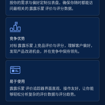
按你的需求与偏好定制仪表盘，确保你随时都能访
问最相关的 露露乐蒙 评价与评分数据。
7.4K+
870+
立即开始
Walmart - products
竞争优势
URL, Final price, Sku, Currency, Gtin,
对标 露露乐蒙 上竞品评价与评分，理解客户偏好，
Specifications, Image urls, Top reviews, and
发现产品改进机会，并在竞争中保持领先。
more.
5.6K+
874+
立即开始
易于使用
露露乐蒙 评价追踪器界面直观、操作友好，让你能
Walmart - products - Find new products by
够轻松分析复杂的评价数据与评分趋势。
using specific category URL
URL, Final price, Sku, Currency, Gtin,