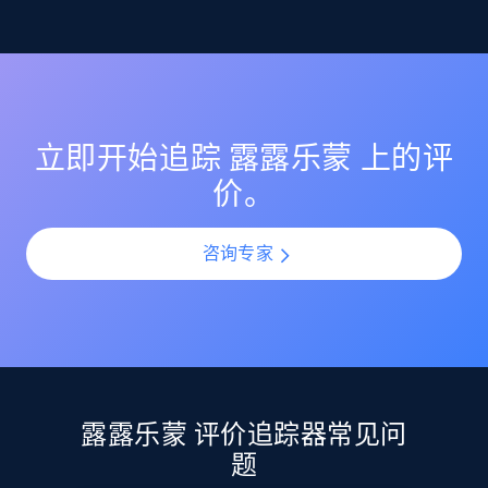
监控 露露乐蒙 上的评分变化，确保你的商品列表保持较
理解客户反馈趋势
高的客户满意度评分。在产品上新或更新期间识别评分
Etsy
突然下滑，并通过提前介入防止声誉受损。
利用 AI 驱动的情绪分析，理解所有 露露乐蒙 评价中的客
URL, Product id, Listing inventory id, Title, Rating,
户情感与观点。通过规模化分析评价模式，识别热门投
Reviews count shop, Reviews count item, Initial
诉点、受欢迎功能以及产品改进机会。
price, and more.
立即开始追踪 露露乐蒙 上的评
价。
1.9K+
322+
立即开始
咨询专家
Etsy - Collect data on products using
specified keywords
URL, Product id, Listing inventory id, Title, Rating,
Reviews count shop, Reviews count item, Initial
price, and more.
露露乐蒙 评价追踪器常见问
题
1.9K+
322+
立即开始