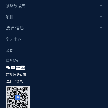
顶级数据集
1.3K+
175+
立即开始
项目
法律信息
Zara - Products
Category id, Product id, Product name, Price,
学习中心
Currency, Colour code, Colour, Description, and
more.
公司
联系我们
1.2K+
208+
立即开始
联系数据专家
注册／登录
Zara - Products - discovery by category url
Category id, Product id, Product name, Price,
Currency, Colour code, Colour, Description, and
more.