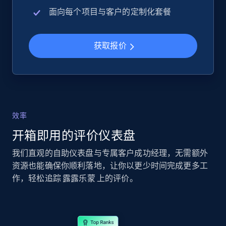
URL, Product id, Title, Seller name, Seller rating,
面向每个项目与客户的定制化套餐
Seller reviews, Breadcrumbs, Root category, and
more.
获取报价
2.5K+
358+
立即开始
eBay - Collect records by category
效率
URL, Product id, Title, Seller name, Seller rating,
Seller reviews, Breadcrumbs, Root category, and
开箱即用的评价仪表盘
more.
我们直观的自助仪表盘与专属客户成功经理，无需额外
资源也能确保你顺利落地，让你以更少时间完成更多工
2.5K+
358+
立即开始
作，轻松追踪 露露乐蒙 上的评价。
Google Shopping