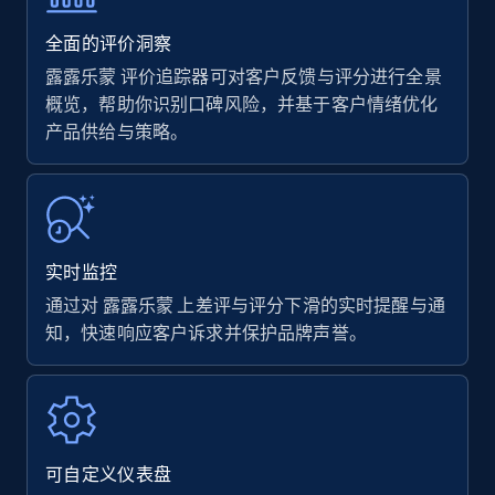
35.2K+
5.7K+
立即开始
全面的评价洞察
露露乐蒙 评价追踪器可对客户反馈与评分进行全景
概览，帮助你识别口碑风险，并基于客户情绪优化
产品供给与策略。
Amazon products - find products by using
upc numbers
Title, Seller name, Brand, Description, Initial
price, Currency, Availability, Reviews count, and
more.
实时监控
35.2K+
5.7K+
立即开始
通过对 露露乐蒙 上差评与评分下滑的实时提醒与通
知，快速响应客户诉求并保护品牌声誉。
Amazon Reviews
URL, Product name, Product rating, Product
rating object, Product rating max, Rating,
可自定义仪表盘
Author name, Asin, and more.