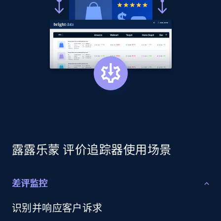
Sku, Product id, Product name, Manufacturer,
and more.
2.1K+
353+
立即开始
Home Depot US - Discover products by
specified URL
URL, Domain, Country code, Model number,
Sku, Product id, Product name, Manufacturer,
and more.
露露乐蒙 评价追踪器使用场景
2.1K+
353+
立即开始
差评监控
识别并响应客户诉求
Home Depot US - Discover products by