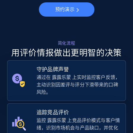
Specifications, Image urls, Top reviews, and
more.
预约演示
5.6K+
874+
立即开始
简化流程
用评价情报做出更明智的决策
Walmart - products - Collects products by
specific keywords
守护品牌声誉
URL, Final price, Sku, Currency, Gtin,
Specifications, Image urls, Top reviews, and
通过在 露露乐蒙 上实时监控客户反馈，
more.
主动识别因差评与评分下滑带来的口碑
风险。
5.6K+
874+
立即开始
追踪竞品评价
监控 露露乐蒙 上竞品评价模式与客户情
绪，识别市场机会与产品缺口，并优化
Walmart - products - Discover products by