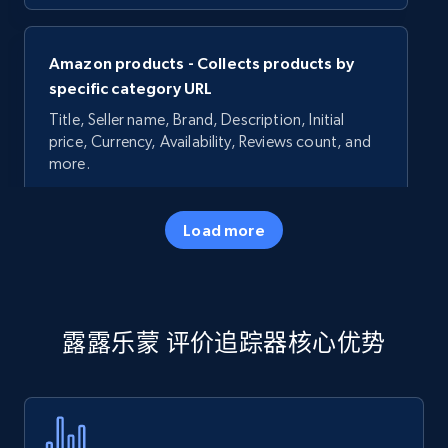
Amazon products - Collects products by
specific category URL
Title, Seller name, Brand, Description, Initial
price, Currency, Availability, Reviews count, and
more.
35.2K+
5.7K+
立即开始
Load more
Amazon products - Collects products by
露露乐蒙 评价追踪器核心优势
specific keywords
Title, Seller name, Brand, Description, Initial
price, Currency, Availability, Reviews count, and
more.