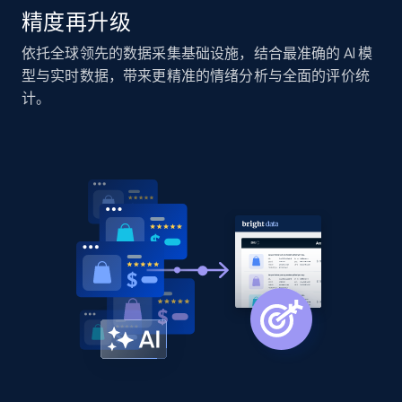
精度再升级
Amazon products global dataset -
依托全球领先的数据采集基础设施，结合最准确的 AI 模
Collecting products by keyword search
型与实时数据，带来更精准的情绪分析与全面的评价统
Title, Seller name, Brand, Description, Initial
计。
price, Currency, Availability, Reviews count, and
more.
2.1K+
375+
立即开始
Amazon products global dataset - Collects
products by best sellers category URL
Title, Seller name, Brand, Description, Initial
price, Currency, Availability, Reviews count, and
more.