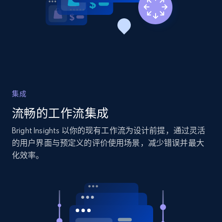
more.
2.1K+
375+
立即开始
Home Depot US
URL, Domain, Country code, Model number,
集成
Sku, Product id, Product name, Manufacturer,
流畅的工作流集成
and more.
Bright Insights 以你的现有工作流为设计前提，通过灵活
2.1K+
353+
立即开始
的用户界面与预定义的评价使用场景，减少错误并最大
化效率。
Home Depot US - Gather data on products
using specified keywords
URL, Domain, Country code, Model number,