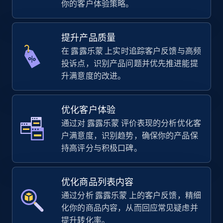
你的客户体验策略。
using sku numbers
URL, Final price, Sku, Currency, Gtin,
Specifications, Image urls, Top reviews, and
提升产品质量
more.
在 露露乐蒙 上实时追踪客户反馈与高频
投诉点，识别产品问题并优先推进能提
5.6K+
874+
立即开始
升满意度的改进。
优化客户体验
TikTok Shop
通过对 露露乐蒙 评价表现的分析优化客
URL, Title, Available, Description, Currency, Initial
户满意度，识别趋势，确保你的产品保
price, Final price, Discount percent, and more.
持高评分与积极口碑。
5.4K+
667+
立即开始
优化商品列表内容
通过分析 露露乐蒙 上的客户反馈，精细
化你的商品内容，从而回应常见疑虑并
TikTok Shop - category
提升转化率。