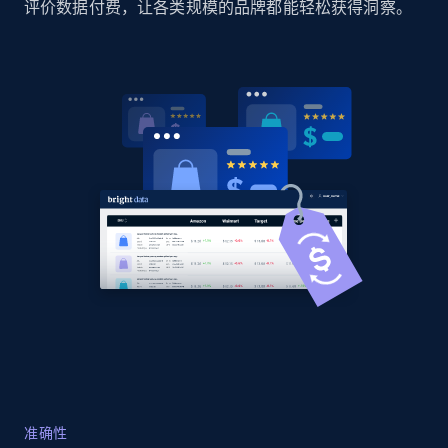
评价数据付费，让各类规模的品牌都能轻松获得洞察。
Amazon products global dataset
Title, Seller name, Brand, Description, Initial
price, Currency, Availability, Reviews count, and
more.
2.1K+
375+
立即开始
Amazon products global dataset - Collects
products by specific category URL
Title, Seller name, Brand, Description, Initial
price, Currency, Availability, Reviews count, and
more.
2.1K+
375+
立即开始
准确性