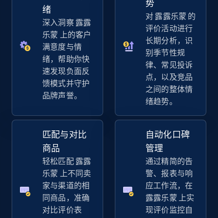
势
URL, Title, Available, Description, Currency, Initial
绪
对 露露乐蒙 的
price, Final price, Discount percent, and more.
深入洞察 露露
评价活动进行
乐蒙 上的客户
长期分析，识
5.4K+
667+
立即开始
满意度与情
别季节性规
绪，帮助你快
律、常见投诉
速发现负面反
点，以及竞品
馈模式并守护
之间的整体情
Amazon sellers info
品牌声誉。
绪趋势。
Seller id, URL, Seller name, Description, Detailed
info, Stars, Feedbacks, Return policy, and more.
匹配与对比
自动化口碑
2.5K+
378+
立即开始
商品
管理
轻松匹配 露露
通过精简的告
乐蒙 上不同卖
警、报表与响
家与渠道的相
应工作流，在
eBay
同商品，准确
露露乐蒙 上实
URL, Product id, Title, Seller name, Seller rating,
对比评价表
现评价监控自
Seller reviews, Breadcrumbs, Root category, and