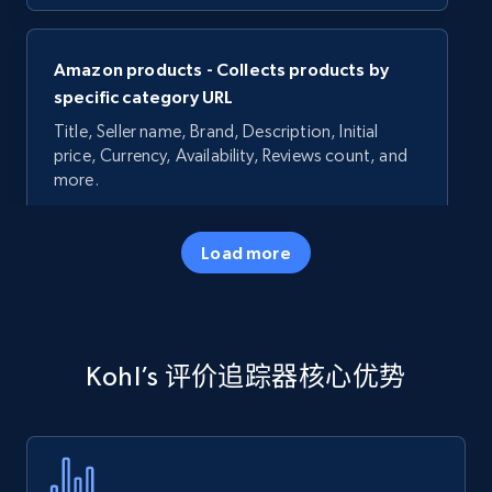
Amazon products - Collects products by
specific category URL
Title, Seller name, Brand, Description, Initial
price, Currency, Availability, Reviews count, and
more.
35.3K+
5.7K+
立即开始
Load more
Amazon products - Collects products by
Kohl’s 评价追踪器核心优势
specific keywords
Title, Seller name, Brand, Description, Initial
price, Currency, Availability, Reviews count, and
more.