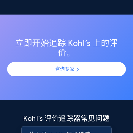
监控 Kohl’s 上的评分变化，确保你的商品列表保持较高
理解客户反馈趋势
的客户满意度评分。在产品上新或更新期间识别评分突
Etsy
然下滑，并通过提前介入防止声誉受损。
利用 AI 驱动的情绪分析，理解所有 Kohl’s 评价中的客户
URL, Product id, Listing inventory id, Title, Rating,
情感与观点。通过规模化分析评价模式，识别热门投诉
Reviews count shop, Reviews count item, Initial
点、受欢迎功能以及产品改进机会。
price, and more.
立即开始追踪 Kohl’s 上的评
价。
1.9K+
323+
立即开始
咨询专家
Etsy - Collect data on products using
specified keywords
URL, Product id, Listing inventory id, Title, Rating,
Reviews count shop, Reviews count item, Initial
price, and more.
Kohl’s 评价追踪器常见问题
1.9K+
323+
立即开始