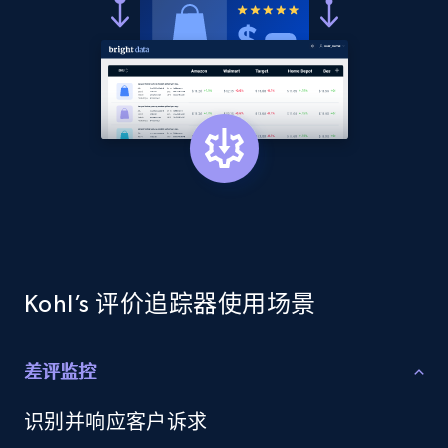
price, Currency, Availability, Reviews count, and
more.
2.1K+
375+
立即开始
Amazon products global dataset - Collects
products by best sellers category URL
Title, Seller name, Brand, Description, Initial
price, Currency, Availability, Reviews count, and
more.
Kohl’s 评价追踪器使用场景
2.1K+
375+
立即开始
差评监控
识别并响应客户诉求
Amazon products global dataset - Collect