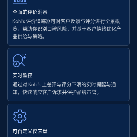
35.3K+
5.7K+
立即开始
全面的评价洞察
Kohl’s 评价追踪器可对客户反馈与评分进行全景概
览，帮助你识别口碑风险，并基于客户情绪优化产
品供给与策略。
Amazon products - find products by using
upc numbers
Title, Seller name, Brand, Description, Initial
price, Currency, Availability, Reviews count, and
more.
实时监控
35.3K+
5.7K+
立即开始
通过对 Kohl’s 上差评与评分下滑的实时提醒与通
知，快速响应客户诉求并保护品牌声誉。
Amazon Reviews
URL, Product name, Product rating, Product
rating object, Product rating max, Rating,
可自定义仪表盘
Author name, Asin, and more.