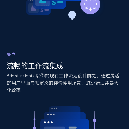
2.1K+
375+
立即开始
Amazon products global dataset - Collects
products by specific category URL
Title, Seller name, Brand, Description, Initial
集成
price, Currency, Availability, Reviews count, and
流畅的工作流集成
more.
Bright Insights 以你的现有工作流为设计前提，通过灵活
2.1K+
375+
立即开始
的用户界面与预定义的评价使用场景，减少错误并最大
化效率。
Amazon products global dataset -
Collecting products by keyword search
Title, Seller name, Brand, Description, Initial