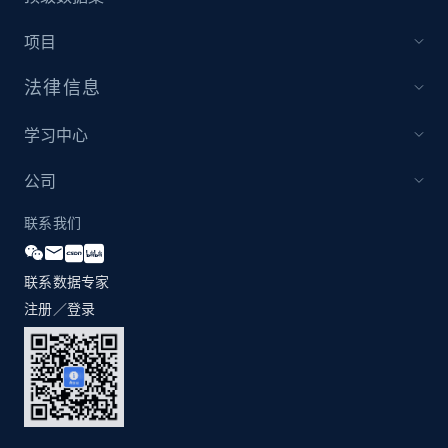
1.3K+
175+
立即开始
项目
法律信息
Zara - Products
学习中心
Category id, Product id, Product name, Price,
Currency, Colour code, Colour, Description, and
公司
more.
联系我们
1.2K+
208+
立即开始
联系数据专家
注册／登录
Zara - Products - discovery by category url
Category id, Product id, Product name, Price,
Currency, Colour code, Colour, Description, and
more.