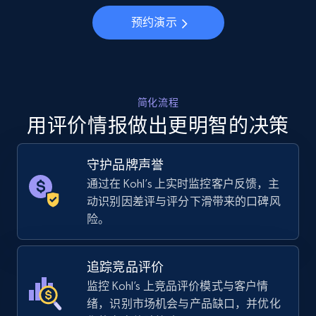
Specifications, Image urls, Top reviews, and
more.
预约演示
5.6K+
875+
立即开始
简化流程
用评价情报做出更明智的决策
Walmart - products - Collects products by
specific keywords
守护品牌声誉
URL, Final price, Sku, Currency, Gtin,
Specifications, Image urls, Top reviews, and
通过在 Kohl’s 上实时监控客户反馈，主
more.
动识别因差评与评分下滑带来的口碑风
险。
5.6K+
875+
立即开始
追踪竞品评价
监控 Kohl’s 上竞品评价模式与客户情
绪，识别市场机会与产品缺口，并优化
Walmart - products - Discover products by