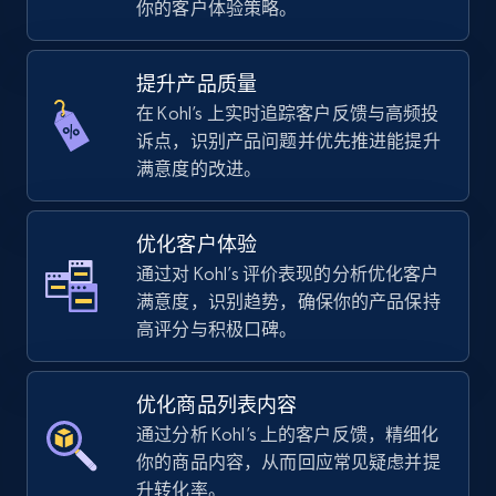
你的客户体验策略。
using sku numbers
URL, Final price, Sku, Currency, Gtin,
Specifications, Image urls, Top reviews, and
提升产品质量
more.
在 Kohl’s 上实时追踪客户反馈与高频投
诉点，识别产品问题并优先推进能提升
5.6K+
875+
立即开始
满意度的改进。
优化客户体验
TikTok Shop
通过对 Kohl’s 评价表现的分析优化客户
URL, Title, Available, Description, Currency, Initial
满意度，识别趋势，确保你的产品保持
price, Final price, Discount percent, and more.
高评分与积极口碑。
5.4K+
668+
立即开始
优化商品列表内容
通过分析 Kohl’s 上的客户反馈，精细化
你的商品内容，从而回应常见疑虑并提
TikTok Shop - category
升转化率。