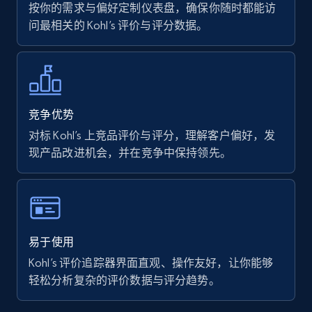
按你的需求与偏好定制仪表盘，确保你随时都能访
问最相关的 Kohl’s 评价与评分数据。
7.4K+
870+
立即开始
Walmart - products
竞争优势
URL, Final price, Sku, Currency, Gtin,
对标 Kohl’s 上竞品评价与评分，理解客户偏好，发
Specifications, Image urls, Top reviews, and
现产品改进机会，并在竞争中保持领先。
more.
5.6K+
875+
立即开始
易于使用
Kohl’s 评价追踪器界面直观、操作友好，让你能够
Walmart - products - Find new products by
轻松分析复杂的评价数据与评分趋势。
using specific category URL
URL, Final price, Sku, Currency, Gtin,