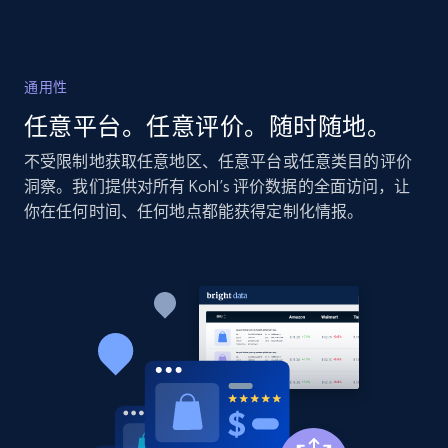
2.1K+
355+
立即开始
通用性
Home Depot US - Discovery products by
任意平台。任意评价。随时随地。
specific category URL
URL, Domain, Country code, Model number,
不受限制地获取任意地区、任意平台或任意类目的评价
Sku, Product id, Product name, Manufacturer,
洞察。我们提供对所有 Kohl’s 评价数据的全面访问，让
and more.
你在任何时间、任何地点都能获得定制化情报。
2.1K+
355+
立即开始
Amazon products global dataset
Title, Seller name, Brand, Description, Initial
price, Currency, Availability, Reviews count, and
more.