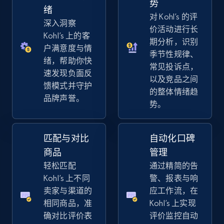
势
URL, Title, Available, Description, Currency, Initial
绪
对 Kohl’s 的评
price, Final price, Discount percent, and more.
深入洞察
价活动进行长
Kohl’s 上的客
期分析，识别
5.4K+
668+
立即开始
户满意度与情
季节性规律、
绪，帮助你快
常见投诉点，
速发现负面反
以及竞品之间
馈模式并守护
的整体情绪趋
Amazon sellers info
品牌声誉。
势。
Seller id, URL, Seller name, Description, Detailed
info, Stars, Feedbacks, Return policy, and more.
匹配与对比
自动化口碑
2.5K+
378+
立即开始
商品
管理
轻松匹配
通过精简的告
Kohl’s 上不同
警、报表与响
卖家与渠道的
应工作流，在
eBay
相同商品，准
Kohl’s 上实现
URL, Product id, Title, Seller name, Seller rating,
确对比评价表
评价监控自动
Seller reviews, Breadcrumbs, Root category, and