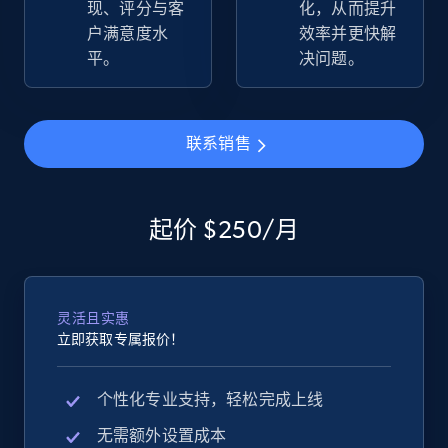
现、评分与客
化，从而提升
more.
户满意度水
效率并更快解
平。
决问题。
2.5K+
359+
立即开始
联系销售
eBay - Gather data on products using
specified keywords
起价 $250/月
URL, Product id, Title, Seller name, Seller rating,
Seller reviews, Breadcrumbs, Root category, and
more.
灵活且实惠
2.5K+
359+
立即开始
立即获取专属报价！
个性化专业支持，轻松完成上线
eBay - Collect products from shops on eBay
无需额外设置成本