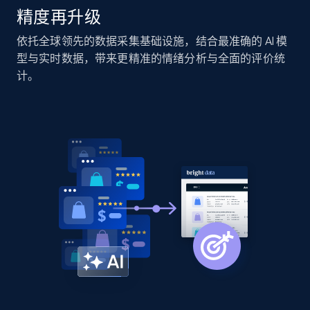
精度再升级
Home Depot US - Discover products by
依托全球领先的数据采集基础设施，结合最准确的 AI 模
specified URL
型与实时数据，带来更精准的情绪分析与全面的评价统
URL, Domain, Country code, Model number,
计。
Sku, Product id, Product name, Manufacturer,
and more.
2.1K+
355+
立即开始
Home Depot US - Discover products by
specified UPC
URL, Domain, Country code, Model number,
Sku, Product id, Product name, Manufacturer,
and more.