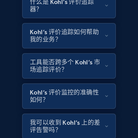
什么是 Kohl’s 评价追踪
器？
Etsy - Collects data from shop's URL
Kohl’s 评价追踪如何帮助
URL, Product id, Listing inventory id, Title, Rating,
我的业务？
Reviews count shop, Reviews count item, Initial
price, and more.
工具能否跨多个 Kohl’s 市
1.9K+
323+
立即开始
场追踪评价？
Kohl’s 评价监控的准确性
Amazon products search
如何？
Asin, URL, Name, Sponsored, Initial price, Final
price, Currency, Sold, and more.
我可以收到 Kohl’s 上的差
1.6K+
181+
立即开始
评告警吗？