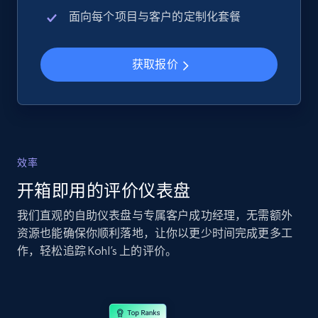
URL, Product id, Title, Seller name, Seller rating,
面向每个项目与客户的定制化套餐
Seller reviews, Breadcrumbs, Root category, and
more.
获取报价
2.5K+
359+
立即开始
eBay - Collect records by category
效率
URL, Product id, Title, Seller name, Seller rating,
Seller reviews, Breadcrumbs, Root category, and
开箱即用的评价仪表盘
more.
我们直观的自助仪表盘与专属客户成功经理，无需额外
资源也能确保你顺利落地，让你以更少时间完成更多工
2.5K+
359+
立即开始
作，轻松追踪 Kohl’s 上的评价。
Google Shopping