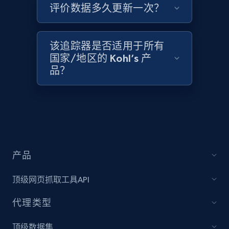
评价数据多久更新一次？
该追踪器是否适用于所有
Target - Discover products by category url
国家/地区的 Kohl’s 产
URL, Product id, Title, Product description,
品？
Rating, Reviews count, Initial price, Discount,
and more.
1.3K+
175+
立即开始
产品
Target - Discover products by specified
UPC
顶级网页抓取工具API
URL, Product id, Title, Product description,
代理类型
Rating, Reviews count, Initial price, Discount,
and more.
顶级数据集