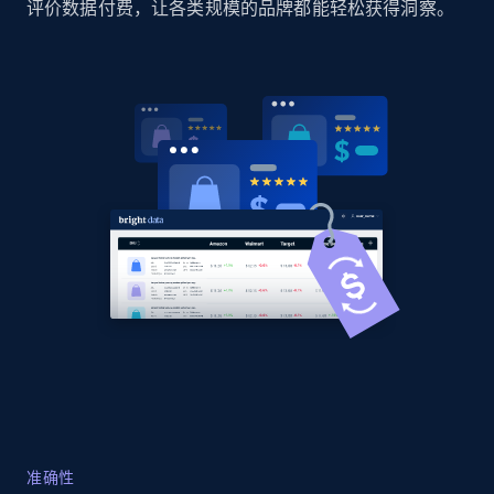
评价数据付费，让各类规模的品牌都能轻松获得洞察。
Home Depot US
URL, Domain, Country code, Model number,
Sku, Product id, Product name, Manufacturer,
and more.
2.1K+
355+
立即开始
Home Depot US - Gather data on products
using specified keywords
URL, Domain, Country code, Model number,
Sku, Product id, Product name, Manufacturer,
and more.
2.1K+
355+
立即开始
准确性