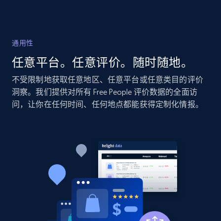
2.1K+
355+
立即开始
通用性
Home Depot US - Discovery products by
任意平台。任意评价。随时随地。
specific category URL
URL, Domain, Country code, Model number,
不受限制地获取任意地区、任意平台或任意类目的评价
Sku, Product id, Product name, Manufacturer,
洞察。我们提供对所有 Free People 评价数据的全面访
and more.
问，让你在任何时间、任何地点都能获得定制化情报。
2.1K+
355+
立即开始
Amazon products global dataset
Title, Seller name, Brand, Description, Initial
price, Currency, Availability, Reviews count, and
more.