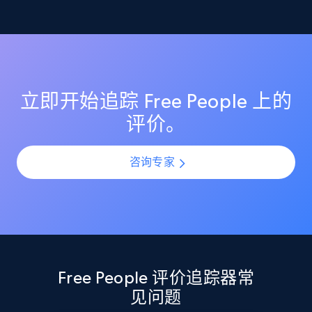
监控 Free People 上的评分变化，确保你的商品列表保持
理解客户反馈趋势
较高的客户满意度评分。在产品上新或更新期间识别评
Etsy
分突然下滑，并通过提前介入防止声誉受损。
利用 AI 驱动的情绪分析，理解所有 Free People 评价中的
URL, Product id, Listing inventory id, Title, Rating,
客户情感与观点。通过规模化分析评价模式，识别热门
Reviews count shop, Reviews count item, Initial
投诉点、受欢迎功能以及产品改进机会。
price, and more.
立即开始追踪 Free People 上的
评价。
1.9K+
323+
立即开始
咨询专家
Etsy - Collect data on products using
specified keywords
URL, Product id, Listing inventory id, Title, Rating,
Reviews count shop, Reviews count item, Initial
price, and more.
Free People 评价追踪器常
见问题
1.9K+
323+
立即开始