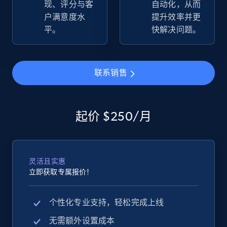
现、评分与客
自动化，从而
more.
户满意度水
提升效率并更
平。
快解决问题。
2.5K+
359+
立即开始
联系销售
eBay - Gather data on products using
specified keywords
起价 $250/月
URL, Product id, Title, Seller name, Seller rating,
Seller reviews, Breadcrumbs, Root category, and
more.
灵活且实惠
2.5K+
359+
立即开始
立即获取专属报价！
个性化专业支持，轻松完成上线
eBay - Collect products from shops on eBay
无需额外设置成本