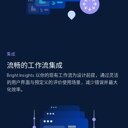
2.1K+
375+
立即开始
Amazon products global dataset - Collects
products by specific category URL
Title, Seller name, Brand, Description, Initial
集成
price, Currency, Availability, Reviews count, and
流畅的工作流集成
more.
Bright Insights 以你的现有工作流为设计前提，通过灵活
2.1K+
375+
立即开始
的用户界面与预定义的评价使用场景，减少错误并最大
化效率。
Amazon products global dataset -
Collecting products by keyword search
Title, Seller name, Brand, Description, Initial