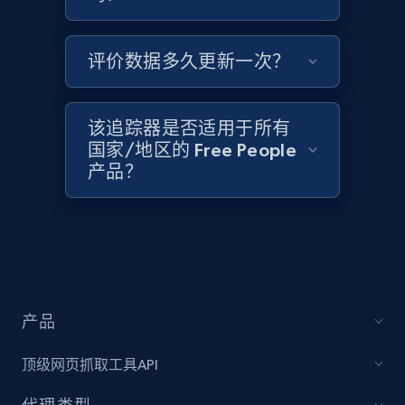
评价数据多久更新一次？
Target - Discover products by category url
URL, Product id, Title, Product description,
该追踪器是否适用于所有
Rating, Reviews count, Initial price, Discount,
国家/地区的 Free People
and more.
产品？
1.3K+
176+
立即开始
Target - Discover products by specified
UPC
产品
URL, Product id, Title, Product description,
Rating, Reviews count, Initial price, Discount,
顶级网页抓取工具API
and more.