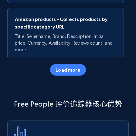
Amazon products - Collects products by
specific category URL
Title, Seller name, Brand, Description, Initial
price, Currency, Availability, Reviews count, and
more.
35.3K+
5.7K+
立即开始
Load more
Amazon products - Collects products by
Free People 评价追踪器核心优势
specific keywords
Title, Seller name, Brand, Description, Initial
price, Currency, Availability, Reviews count, and
more.