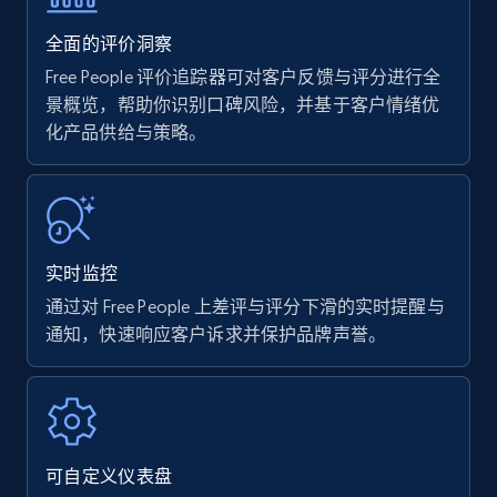
35.3K+
5.7K+
立即开始
全面的评价洞察
Free People 评价追踪器可对客户反馈与评分进行全
景概览，帮助你识别口碑风险，并基于客户情绪优
化产品供给与策略。
Amazon products - find products by using
upc numbers
Title, Seller name, Brand, Description, Initial
price, Currency, Availability, Reviews count, and
more.
实时监控
35.3K+
5.7K+
立即开始
通过对 Free People 上差评与评分下滑的实时提醒与
通知，快速响应客户诉求并保护品牌声誉。
Amazon Reviews
URL, Product name, Product rating, Product
rating object, Product rating max, Rating,
可自定义仪表盘
Author name, Asin, and more.