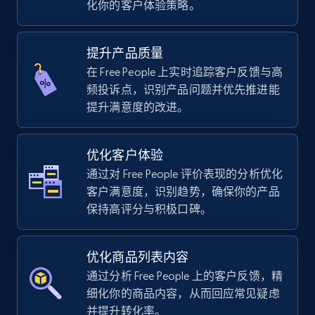
化你的客户体验策略。
using sku numbers
URL, Final price, Sku, Currency, Gtin,
Specifications, Image urls, Top reviews, and
提升产品质量
more.
在 Free People 上实时追踪客户反馈与高
频投诉点，识别产品问题并优先推进能
5.6K+
877+
立即开始
提升满意度的改进。
优化客户体验
TikTok Shop
通过对 Free People 评价表现的分析优化
URL, Title, Available, Description, Currency, Initial
客户满意度，识别趋势，确保你的产品
price, Final price, Discount percent, and more.
保持高评分与积极口碑。
5.4K+
668+
立即开始
优化商品列表内容
通过分析 Free People 上的客户反馈，精
细化你的商品内容，从而回应常见疑虑
TikTok Shop - category
并提升转化率。