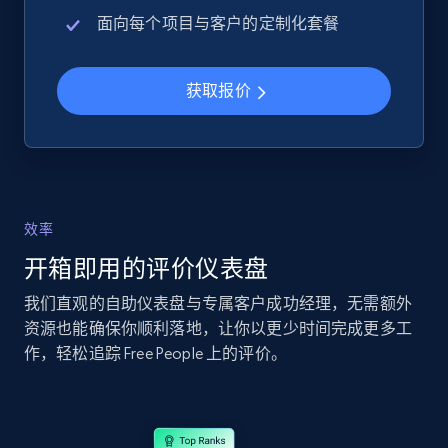
URL, Product id, Title, Seller name, Seller rating,
面向每个项目与客户的定制化套餐
Seller reviews, Breadcrumbs, Root category, and
more.
获取报价
2.5K+
359+
立即开始
eBay - Collect records by category
效率
URL, Product id, Title, Seller name, Seller rating,
Seller reviews, Breadcrumbs, Root category, and
开箱即用的评价仪表盘
more.
我们直观的自助仪表盘与专属客户成功经理，无需额外
资源也能确保你顺利落地，让你以更少时间完成更多工
2.5K+
359+
立即开始
作，轻松追踪 Free People 上的评价。
Google Shopping