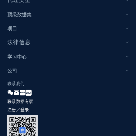
代理类型
1.3K+
176+
立即开始
顶级数据集
项目
Zara - Products
法律信息
Category id, Product id, Product name, Price,
Currency, Colour code, Colour, Description, and
学习中心
more.
公司
1.2K+
208+
立即开始
联系我们
联系数据专家
Zara - Products - discovery by category url
注册／登录
Category id, Product id, Product name, Price,
Currency, Colour code, Colour, Description, and
more.