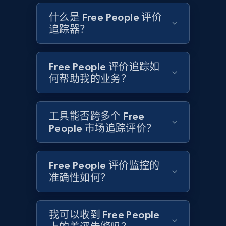
什么是 Free People 评价
追踪器？
Etsy - Collects data from shop's URL
URL, Product id, Listing inventory id, Title, Rating,
Reviews count shop, Reviews count item, Initial
Free People 评价追踪如
price, and more.
何帮助我的业务？
1.9K+
323+
立即开始
工具能否跨多个 Free
People 市场追踪评价？
Amazon products search
Free People 评价监控的
Asin, URL, Name, Sponsored, Initial price, Final
准确性如何？
price, Currency, Sold, and more.
1.6K+
181+
立即开始
我可以收到 Free People