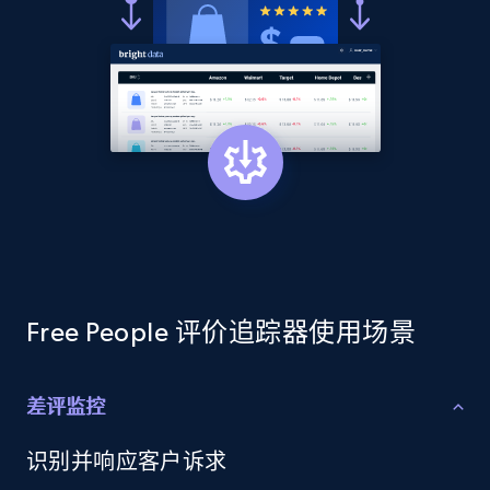
price, Currency, Availability, Reviews count, and
more.
2.1K+
375+
立即开始
Amazon products global dataset - Collects
products by best sellers category URL
Title, Seller name, Brand, Description, Initial
price, Currency, Availability, Reviews count, and
more.
Free People 评价追踪器使用场景
2.1K+
375+
立即开始
差评监控
识别并响应客户诉求
Amazon products global dataset - Collect