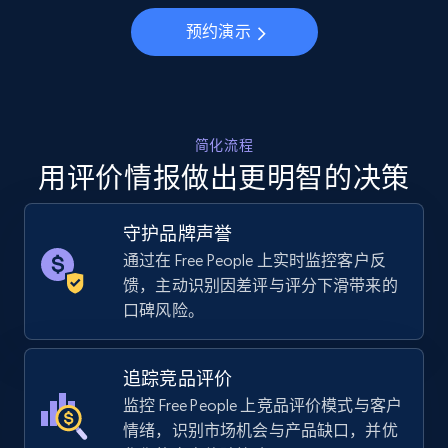
Specifications, Image urls, Top reviews, and
more.
预约演示
5.6K+
877+
立即开始
简化流程
用评价情报做出更明智的决策
Walmart - products - Collects products by
specific keywords
守护品牌声誉
URL, Final price, Sku, Currency, Gtin,
Specifications, Image urls, Top reviews, and
通过在 Free People 上实时监控客户反
more.
馈，主动识别因差评与评分下滑带来的
口碑风险。
5.6K+
877+
立即开始
追踪竞品评价
监控 Free People 上竞品评价模式与客户
情绪，识别市场机会与产品缺口，并优
Walmart - products - Discover products by