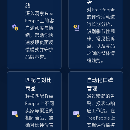
势
URL, Title, Available, Description, Currency, Initial
绪
对 Free People
price, Final price, Discount percent, and more.
深入洞察 Free
的评价活动进
People 上的客
行长期分析，
5.4K+
668+
立即开始
户满意度与情
识别季节性规
绪，帮助你快
律、常见投诉
速发现负面反
点，以及竞品
馈模式并守护
之间的整体情
Amazon sellers info
品牌声誉。
绪趋势。
Seller id, URL, Seller name, Description, Detailed
info, Stars, Feedbacks, Return policy, and more.
匹配与对比
自动化口碑
2.5K+
378+
立即开始
商品
管理
轻松匹配 Free
通过精简的告
People 上不同
警、报表与响
卖家与渠道的
应工作流，在
eBay
相同商品，准
Free People 上
URL, Product id, Title, Seller name, Seller rating,
确对比评价表
实现评价监控
Seller reviews, Breadcrumbs, Root category, and