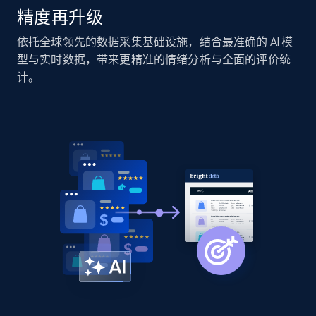
精度再升级
Home Depot US - Discover products by
依托全球领先的数据采集基础设施，结合最准确的 AI 模
specified URL
型与实时数据，带来更精准的情绪分析与全面的评价统
URL, Domain, Country code, Model number,
计。
Sku, Product id, Product name, Manufacturer,
and more.
2.1K+
355+
立即开始
Home Depot US - Discover products by
specified UPC
URL, Domain, Country code, Model number,
Sku, Product id, Product name, Manufacturer,
and more.