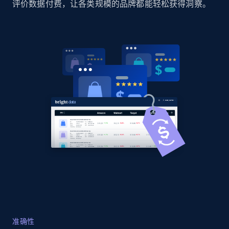
评价数据付费，让各类规模的品牌都能轻松获得洞察。
Home Depot US
URL, Domain, Country code, Model number,
Sku, Product id, Product name, Manufacturer,
and more.
2.1K+
355+
立即开始
Home Depot US - Gather data on products
using specified keywords
URL, Domain, Country code, Model number,
Sku, Product id, Product name, Manufacturer,
and more.
2.1K+
355+
立即开始
准确性