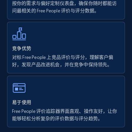
按你的需求与偏好定制仪表盘，确保你随时都能访
问最相关的 Free People 评价与评分数据。
7.4K+
872+
立即开始
Walmart - products
竞争优势
URL, Final price, Sku, Currency, Gtin,
对标 Free People 上竞品评价与评分，理解客户偏
Specifications, Image urls, Top reviews, and
好，发现产品改进机会，并在竞争中保持领先。
more.
5.6K+
877+
立即开始
易于使用
Free People 评价追踪器界面直观、操作友好，让你
Walmart - products - Find new products by
能够轻松分析复杂的评价数据与评分趋势。
using specific category URL
URL, Final price, Sku, Currency, Gtin,