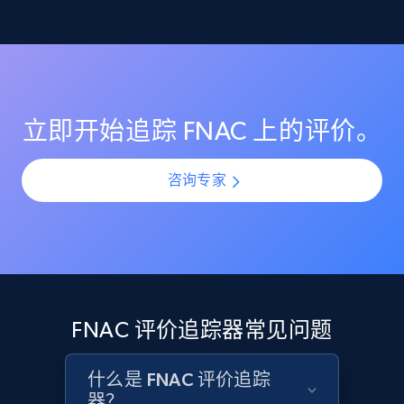
监控 FNAC 上的评分变化，确保你的商品列表保持较高
理解客户反馈趋势
的客户满意度评分。在产品上新或更新期间识别评分突
Etsy
然下滑，并通过提前介入防止声誉受损。
利用 AI 驱动的情绪分析，理解所有 FNAC 评价中的客户
URL, Product id, Listing inventory id, Title, Rating,
情感与观点。通过规模化分析评价模式，识别热门投诉
Reviews count shop, Reviews count item, Initial
点、受欢迎功能以及产品改进机会。
price, and more.
立即开始追踪 FNAC 上的评价。
1.9K+
323+
立即开始
咨询专家
Etsy - Collect data on products using
specified keywords
URL, Product id, Listing inventory id, Title, Rating,
Reviews count shop, Reviews count item, Initial
FNAC 评价追踪器常见问题
price, and more.
什么是 FNAC 评价追踪
1.9K+
323+
立即开始
器？