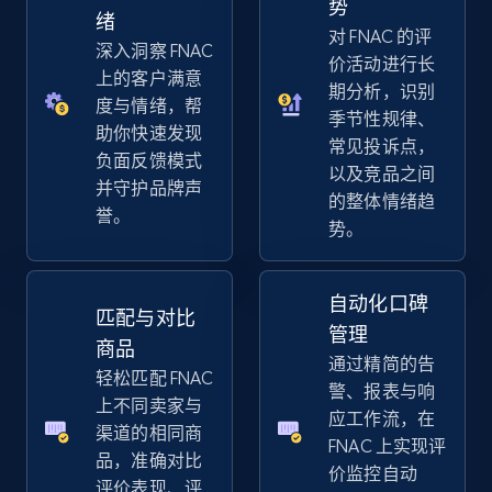
势
URL, Title, Available, Description, Currency, Initial
绪
对 FNAC 的评
price, Final price, Discount percent, and more.
深入洞察 FNAC
价活动进行长
上的客户满意
期分析，识别
5.4K+
668+
立即开始
度与情绪，帮
季节性规律、
助你快速发现
常见投诉点，
负面反馈模式
以及竞品之间
并守护品牌声
的整体情绪趋
Amazon sellers info
誉。
势。
Seller id, URL, Seller name, Description, Detailed
info, Stars, Feedbacks, Return policy, and more.
自动化口碑
匹配与对比
2.5K+
378+
立即开始
管理
商品
通过精简的告
轻松匹配 FNAC
警、报表与响
上不同卖家与
应工作流，在
eBay
渠道的相同商
FNAC 上实现评
品，准确对比
URL, Product id, Title, Seller name, Seller rating,
价监控自动
评价表现、评
Seller reviews, Breadcrumbs, Root category, and