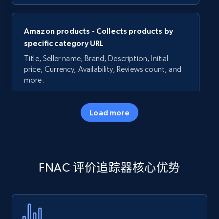
Amazon products - Collects products by
specific category URL
Title, Seller name, Brand, Description, Initial
price, Currency, Availability, Reviews count, and
more.
35.3K+
5.7K+
立即开始
Load more
Amazon products - Collects products by
FNAC 评价追踪器核心优势
specific keywords
Title, Seller name, Brand, Description, Initial
price, Currency, Availability, Reviews count, and
more.