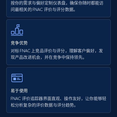
按你的需求与偏好定制仪表盘，确保你随时都能访
问最相关的 FNAC 评价与评分数据。
7.4K+
872+
立即开始
Walmart - products
竞争优势
URL, Final price, Sku, Currency, Gtin,
对标 FNAC 上竞品评价与评分，理解客户偏好，发
Specifications, Image urls, Top reviews, and
现产品改进机会，并在竞争中保持领先。
more.
5.6K+
876+
立即开始
易于使用
FNAC 评价追踪器界面直观、操作友好，让你能够轻
Walmart - products - Find new products by
松分析复杂的评价数据与评分趋势。
using specific category URL
URL, Final price, Sku, Currency, Gtin,