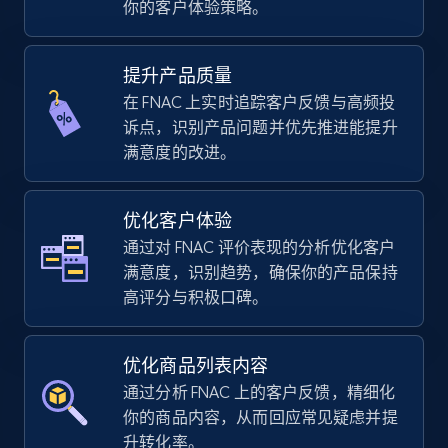
你的客户体验策略。
using sku numbers
URL, Final price, Sku, Currency, Gtin,
Specifications, Image urls, Top reviews, and
提升产品质量
more.
在 FNAC 上实时追踪客户反馈与高频投
诉点，识别产品问题并优先推进能提升
5.6K+
876+
立即开始
满意度的改进。
优化客户体验
TikTok Shop
通过对 FNAC 评价表现的分析优化客户
URL, Title, Available, Description, Currency, Initial
满意度，识别趋势，确保你的产品保持
price, Final price, Discount percent, and more.
高评分与积极口碑。
5.4K+
668+
立即开始
优化商品列表内容
通过分析 FNAC 上的客户反馈，精细化
你的商品内容，从而回应常见疑虑并提
TikTok Shop - category
升转化率。