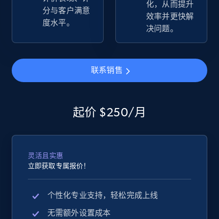
化，从而提升
more.
分与客户满意
效率并更快解
度水平。
决问题。
2.5K+
359+
立即开始
联系销售
eBay - Gather data on products using
specified keywords
起价 $250/月
URL, Product id, Title, Seller name, Seller rating,
Seller reviews, Breadcrumbs, Root category, and
more.
灵活且实惠
2.5K+
359+
立即开始
立即获取专属报价！
个性化专业支持，轻松完成上线
eBay - Collect products from shops on eBay
无需额外设置成本