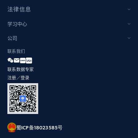
1.3K+
175+
立即开始
法律信息
学习中心
Zara - Products
公司
Category id, Product id, Product name, Price,
联系我们
Currency, Colour code, Colour, Description, and
more.
联系数据专家
注册／登录
1.2K+
208+
立即开始
Zara - Products - discovery by category url
Category id, Product id, Product name, Price,
Currency, Colour code, Colour, Description, and
蜀ICP备18023585号
more.