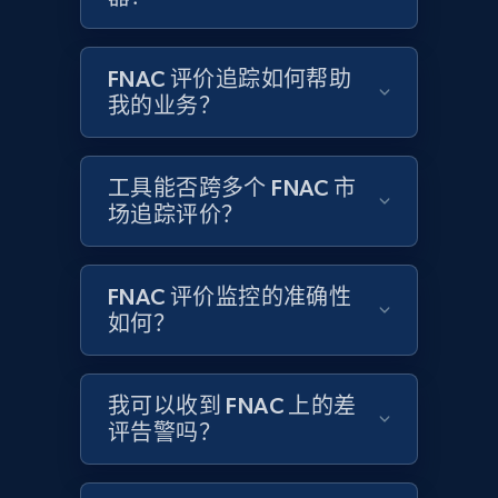
FNAC 评价追踪如何帮助
Etsy - Collects data from shop's URL
我的业务？
URL, Product id, Listing inventory id, Title, Rating,
Reviews count shop, Reviews count item, Initial
price, and more.
工具能否跨多个 FNAC 市
场追踪评价？
1.9K+
323+
立即开始
FNAC 评价监控的准确性
如何？
Amazon products search
Asin, URL, Name, Sponsored, Initial price, Final
price, Currency, Sold, and more.
我可以收到 FNAC 上的差
评告警吗？
1.6K+
181+
立即开始