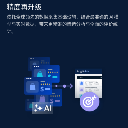
精度再升级
Home Depot US - Discover products by
依托全球领先的数据采集基础设施，结合最准确的 AI 模
specified URL
型与实时数据，带来更精准的情绪分析与全面的评价统
URL, Domain, Country code, Model number,
计。
Sku, Product id, Product name, Manufacturer,
and more.
2.1K+
355+
立即开始
Home Depot US - Discover products by
specified UPC
URL, Domain, Country code, Model number,
Sku, Product id, Product name, Manufacturer,
and more.