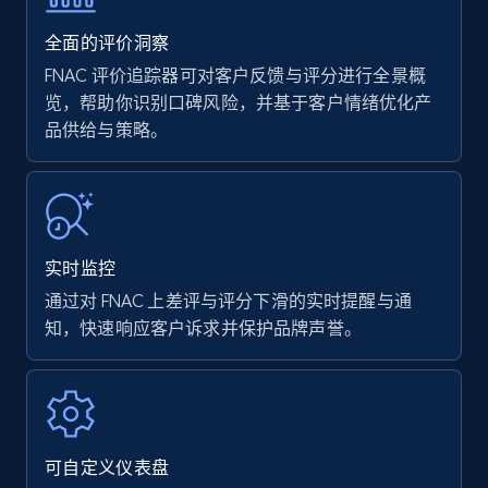
35.3K+
5.7K+
立即开始
全面的评价洞察
FNAC 评价追踪器可对客户反馈与评分进行全景概
览，帮助你识别口碑风险，并基于客户情绪优化产
品供给与策略。
Amazon products - find products by using
upc numbers
Title, Seller name, Brand, Description, Initial
price, Currency, Availability, Reviews count, and
more.
实时监控
35.3K+
5.7K+
立即开始
通过对 FNAC 上差评与评分下滑的实时提醒与通
知，快速响应客户诉求并保护品牌声誉。
Amazon Reviews
URL, Product name, Product rating, Product
rating object, Product rating max, Rating,
可自定义仪表盘
Author name, Asin, and more.