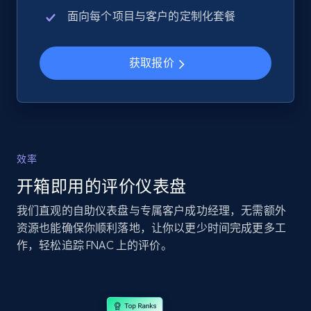
URL, Product id, Title, Seller name, Seller rating,
面向每个项目与客户的定制化套餐
Seller reviews, Breadcrumbs, Root category, and
more.
获取报价
2.5K+
359+
立即开始
eBay - Collect records by category
效率
URL, Product id, Title, Seller name, Seller rating,
Seller reviews, Breadcrumbs, Root category, and
开箱即用的评价仪表盘
more.
我们直观的自助仪表盘与专属客户成功经理，无需额外
资源也能确保你顺利落地，让你以更少时间完成更多工
2.5K+
359+
立即开始
作，轻松追踪 FNAC 上的评价。
Google Shopping