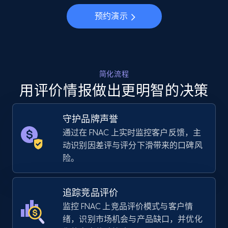
Specifications, Image urls, Top reviews, and
more.
预约演示
5.6K+
876+
立即开始
简化流程
用评价情报做出更明智的决策
Walmart - products - Collects products by
specific keywords
守护品牌声誉
URL, Final price, Sku, Currency, Gtin,
Specifications, Image urls, Top reviews, and
通过在 FNAC 上实时监控客户反馈，主
more.
动识别因差评与评分下滑带来的口碑风
险。
5.6K+
876+
立即开始
追踪竞品评价
监控 FNAC 上竞品评价模式与客户情
绪，识别市场机会与产品缺口，并优化
Walmart - products - Discover products by