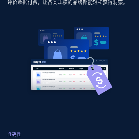
评价数据付费，让各类规模的品牌都能轻松获得洞察。
Home Depot US
URL, Domain, Country code, Model number,
Sku, Product id, Product name, Manufacturer,
and more.
2.1K+
355+
立即开始
Home Depot US - Gather data on products
using specified keywords
URL, Domain, Country code, Model number,
Sku, Product id, Product name, Manufacturer,
and more.
2.1K+
355+
立即开始
准确性