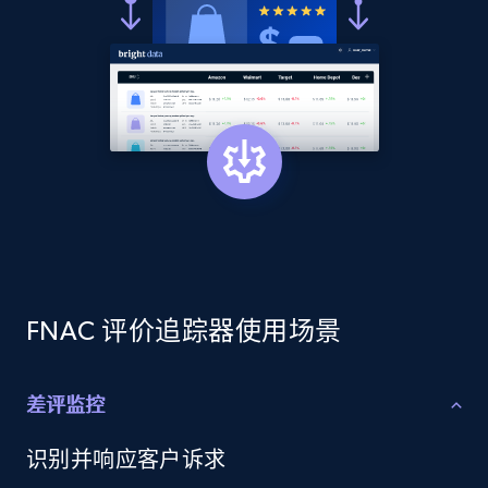
price, Currency, Availability, Reviews count, and
more.
2.1K+
375+
立即开始
Amazon products global dataset - Collects
products by best sellers category URL
Title, Seller name, Brand, Description, Initial
price, Currency, Availability, Reviews count, and
more.
FNAC 评价追踪器使用场景
2.1K+
375+
立即开始
差评监控
识别并响应客户诉求
Amazon products global dataset - Collect