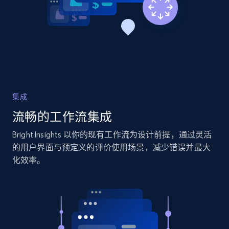
2.1K+
375+
立即开始
Amazon products global dataset - Collects
products by specific category URL
Title, Seller name, Brand, Description, Initial
集成
price, Currency, Availability, Reviews count, and
流畅的工作流集成
more.
Bright Insights 以你的现有工作流为设计前提，通过灵活
2.1K+
375+
立即开始
的用户界面与预定义的评价使用场景，减少错误并最大
化效率。
Amazon products global dataset -
Collecting products by keyword search
Title, Seller name, Brand, Description, Initial