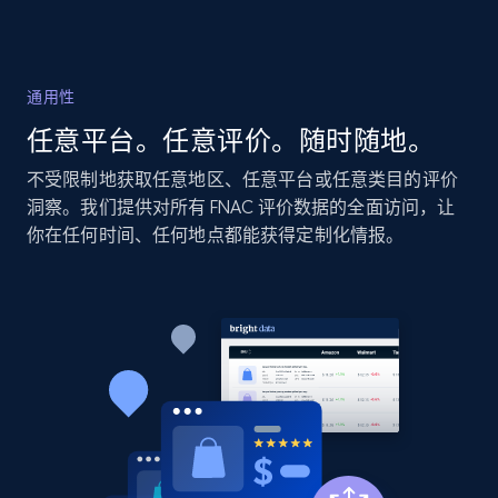
2.1K+
355+
立即开始
通用性
Home Depot US - Discovery products by
任意平台。任意评价。随时随地。
specific category URL
URL, Domain, Country code, Model number,
不受限制地获取任意地区、任意平台或任意类目的评价
Sku, Product id, Product name, Manufacturer,
洞察。我们提供对所有 FNAC 评价数据的全面访问，让
and more.
你在任何时间、任何地点都能获得定制化情报。
2.1K+
355+
立即开始
Amazon products global dataset
Title, Seller name, Brand, Description, Initial
price, Currency, Availability, Reviews count, and
more.