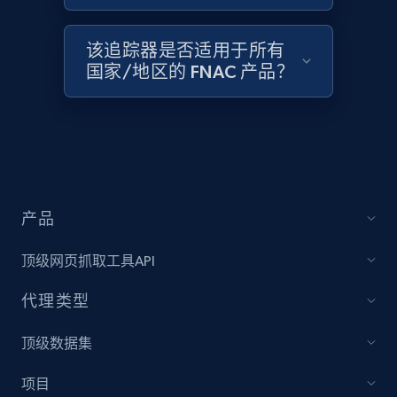
该追踪器是否适用于所有
国家/地区的 FNAC 产品？
Target - Discover products by category url
URL, Product id, Title, Product description,
Rating, Reviews count, Initial price, Discount,
and more.
1.3K+
175+
立即开始
产品
顶级网页抓取工具API
Target - Discover products by specified
代理类型
UPC
URL, Product id, Title, Product description,
顶级数据集
Rating, Reviews count, Initial price, Discount,
and more.
项目