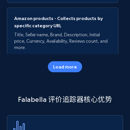
Amazon products - Collects products by
specific category URL
Title, Seller name, Brand, Description, Initial
price, Currency, Availability, Reviews count, and
more.
35.3K+
5.7K+
立即开始
Load more
Amazon products - Collects products by
Falabella 评价追踪器核心优势
specific keywords
Title, Seller name, Brand, Description, Initial
price, Currency, Availability, Reviews count, and
more.