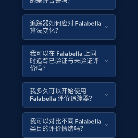
的差评告警吗？
Target
追踪器如何应对 Falabella
URL, Product id, Title, Product description,
算法变化？
Rating, Reviews count, Initial price, Discount,
and more.
我可以在 Falabella 上同
1.3K+
175+
立即开始
时追踪已验证与未验证评
价吗？
Target - Gather data on products using
我多久可以开始使用
specified keywords
Falabella 评价追踪器？
URL, Product id, Title, Product description,
Rating, Reviews count, Initial price, Discount,
and more.
我可以对比不同 Falabella
类目的评价情绪吗？
1.3K+
175+
立即开始