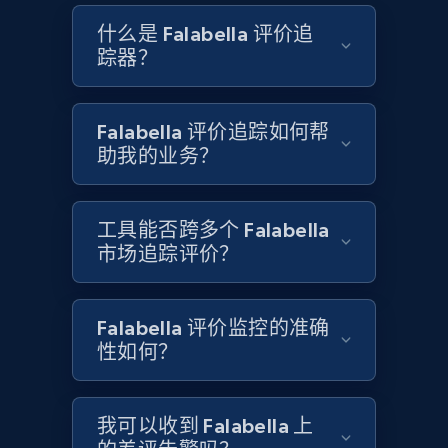
什么是 Falabella 评价追
踪器？
Etsy - Collects data from shop's URL
URL, Product id, Listing inventory id, Title, Rating,
Reviews count shop, Reviews count item, Initial
Falabella 评价追踪如何帮
price, and more.
助我的业务？
1.9K+
323+
立即开始
工具能否跨多个 Falabella
市场追踪评价？
Amazon products search
Falabella 评价监控的准确
Asin, URL, Name, Sponsored, Initial price, Final
性如何？
price, Currency, Sold, and more.
1.6K+
181+
立即开始
我可以收到 Falabella 上