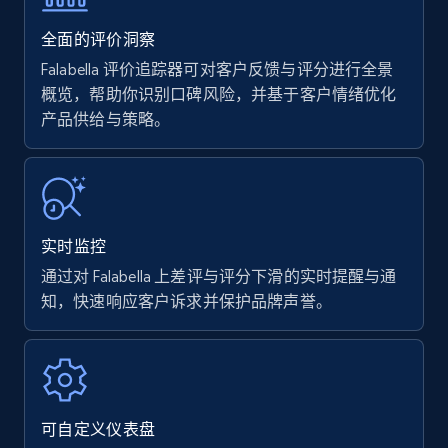
35.3K+
5.7K+
立即开始
全面的评价洞察
Falabella 评价追踪器可对客户反馈与评分进行全景
概览，帮助你识别口碑风险，并基于客户情绪优化
产品供给与策略。
Amazon products - find products by using
upc numbers
Title, Seller name, Brand, Description, Initial
price, Currency, Availability, Reviews count, and
more.
实时监控
35.3K+
5.7K+
立即开始
通过对 Falabella 上差评与评分下滑的实时提醒与通
知，快速响应客户诉求并保护品牌声誉。
Amazon Reviews
URL, Product name, Product rating, Product
rating object, Product rating max, Rating,
可自定义仪表盘
Author name, Asin, and more.