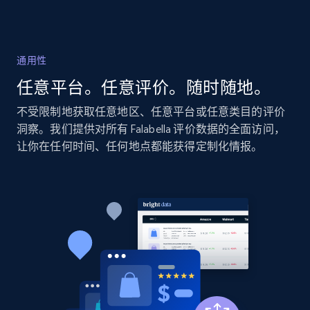
2.1K+
355+
立即开始
通用性
Home Depot US - Discovery products by
任意平台。任意评价。随时随地。
specific category URL
URL, Domain, Country code, Model number,
不受限制地获取任意地区、任意平台或任意类目的评价
Sku, Product id, Product name, Manufacturer,
洞察。我们提供对所有 Falabella 评价数据的全面访问，
and more.
让你在任何时间、任何地点都能获得定制化情报。
2.1K+
355+
立即开始
Amazon products global dataset
Title, Seller name, Brand, Description, Initial
price, Currency, Availability, Reviews count, and
more.