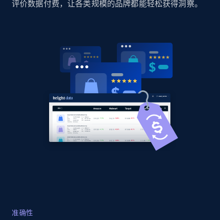
评价数据付费，让各类规模的品牌都能轻松获得洞察。
Home Depot US
URL, Domain, Country code, Model number,
Sku, Product id, Product name, Manufacturer,
and more.
2.1K+
355+
立即开始
Home Depot US - Gather data on products
using specified keywords
URL, Domain, Country code, Model number,
Sku, Product id, Product name, Manufacturer,
and more.
2.1K+
355+
立即开始
准确性