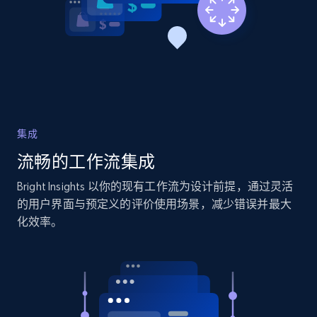
2.1K+
375+
立即开始
Amazon products global dataset - Collects
products by specific category URL
Title, Seller name, Brand, Description, Initial
集成
price, Currency, Availability, Reviews count, and
流畅的工作流集成
more.
Bright Insights 以你的现有工作流为设计前提，通过灵活
2.1K+
375+
立即开始
的用户界面与预定义的评价使用场景，减少错误并最大
化效率。
Amazon products global dataset -
Collecting products by keyword search
Title, Seller name, Brand, Description, Initial