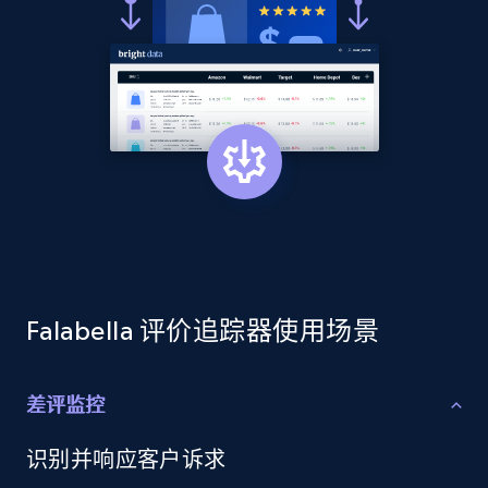
price, Currency, Availability, Reviews count, and
more.
2.1K+
375+
立即开始
Amazon products global dataset - Collects
products by best sellers category URL
Title, Seller name, Brand, Description, Initial
price, Currency, Availability, Reviews count, and
more.
Falabella 评价追踪器使用场景
2.1K+
375+
立即开始
差评监控
识别并响应客户诉求
Amazon products global dataset - Collect