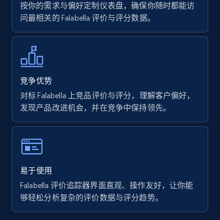
按你的需求与偏好定制仪表盘，确保你随时都能访
问最相关的 Falabella 评价与评分数据。
7.4K+
872+
立即开始
Walmart - products
竞争优势
URL, Final price, Sku, Currency, Gtin,
对标 Falabella 上竞品评价与评分，理解客户偏好，
Specifications, Image urls, Top reviews, and
发现产品改进机会，并在竞争中保持领先。
more.
5.6K+
876+
立即开始
易于使用
Falabella 评价追踪器界面直观、操作友好，让你能
Walmart - products - Find new products by
够轻松分析复杂的评价数据与评分趋势。
using specific category URL
URL, Final price, Sku, Currency, Gtin,