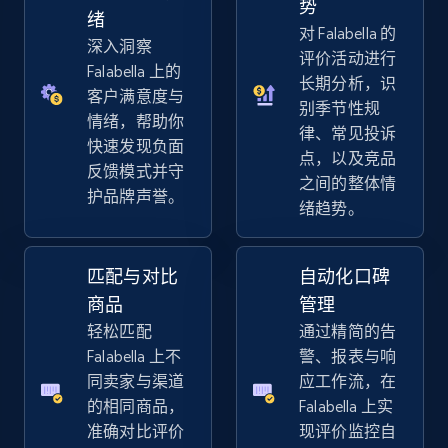
势
URL, Title, Available, Description, Currency, Initial
绪
对 Falabella 的
price, Final price, Discount percent, and more.
深入洞察
评价活动进行
Falabella 上的
长期分析，识
5.4K+
668+
立即开始
客户满意度与
别季节性规
情绪，帮助你
律、常见投诉
快速发现负面
点，以及竞品
反馈模式并守
之间的整体情
Amazon sellers info
护品牌声誉。
绪趋势。
Seller id, URL, Seller name, Description, Detailed
info, Stars, Feedbacks, Return policy, and more.
匹配与对比
自动化口碑
2.5K+
378+
立即开始
商品
管理
轻松匹配
通过精简的告
Falabella 上不
警、报表与响
同卖家与渠道
应工作流，在
eBay
的相同商品，
Falabella 上实
URL, Product id, Title, Seller name, Seller rating,
准确对比评价
现评价监控自
Seller reviews, Breadcrumbs, Root category, and