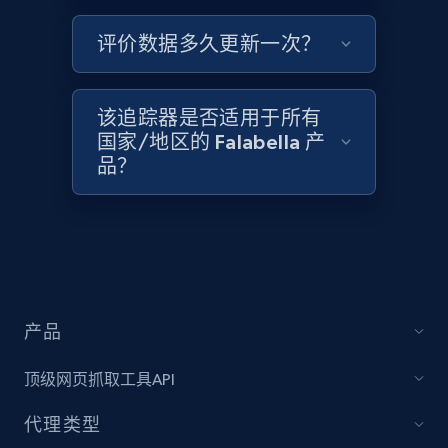
评价数据多久更新一次？
Target - Discover products by category url
该追踪器是否适用于所有
URL, Product id, Title, Product description,
国家/地区的 Falabella 产
Rating, Reviews count, Initial price, Discount,
品？
and more.
1.3K+
175+
立即开始
Target - Discover products by specified
产品
UPC
URL, Product id, Title, Product description,
顶级网页抓取工具API
Rating, Reviews count, Initial price, Discount,
and more.
代理类型