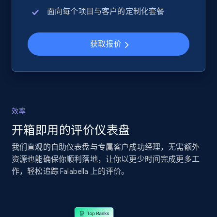
URL, Product id, Title, Seller name, Seller rating,
面向每个项目与客户的定制化套餐
Seller reviews, Breadcrumbs, Root category, and
more.
获取报价
2.5K+
359+
立即开始
eBay - Collect records by category
效率
URL, Product id, Title, Seller name, Seller rating,
Seller reviews, Breadcrumbs, Root category, and
开箱即用的评价仪表盘
more.
我们直观的自助仪表盘与专属客户成功经理，无需额外
资源也能确保你顺利落地，让你以更少时间完成更多工
2.5K+
359+
立即开始
作，轻松追踪 Falabella 上的评价。
Google Shopping