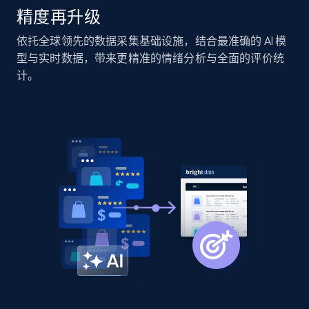
精度再升级
Home Depot US - Discover products by
依托全球领先的数据采集基础设施，结合最准确的 AI 模
specified URL
型与实时数据，带来更精准的情绪分析与全面的评价统
URL, Domain, Country code, Model number,
计。
Sku, Product id, Product name, Manufacturer,
and more.
2.1K+
355+
立即开始
Home Depot US - Discover products by
specified UPC
URL, Domain, Country code, Model number,
Sku, Product id, Product name, Manufacturer,
and more.