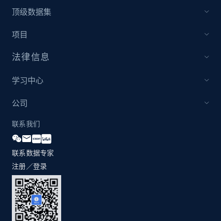
顶级数据集
1.3K+
175+
立即开始
项目
法律信息
Zara - Products
Category id, Product id, Product name, Price,
学习中心
Currency, Colour code, Colour, Description, and
more.
公司
联系我们
1.2K+
208+
立即开始
联系数据专家
注册／登录
Zara - Products - discovery by category url
Category id, Product id, Product name, Price,
Currency, Colour code, Colour, Description, and
more.