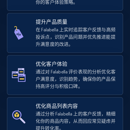
你的客户体验策略。
using sku numbers
URL, Final price, Sku, Currency, Gtin,
Specifications, Image urls, Top reviews, and
提升产品质量
more.
在 Falabella 上实时追踪客户反馈与高频
投诉点，识别产品问题并优先推进能提
5.6K+
876+
立即开始
升满意度的改进。
优化客户体验
TikTok Shop
通过对 Falabella 评价表现的分析优化客
URL, Title, Available, Description, Currency, Initial
户满意度，识别趋势，确保你的产品保
price, Final price, Discount percent, and more.
持高评分与积极口碑。
5.4K+
668+
立即开始
优化商品列表内容
通过分析 Falabella 上的客户反馈，精细
化你的商品内容，从而回应常见疑虑并
TikTok Shop - category
提升转化率。