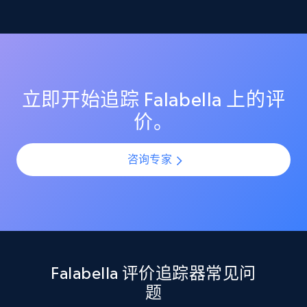
监控 Falabella 上的评分变化，确保你的商品列表保持较
理解客户反馈趋势
高的客户满意度评分。在产品上新或更新期间识别评分
Etsy
突然下滑，并通过提前介入防止声誉受损。
利用 AI 驱动的情绪分析，理解所有 Falabella 评价中的客
URL, Product id, Listing inventory id, Title, Rating,
户情感与观点。通过规模化分析评价模式，识别热门投
Reviews count shop, Reviews count item, Initial
诉点、受欢迎功能以及产品改进机会。
price, and more.
立即开始追踪 Falabella 上的评
价。
1.9K+
323+
立即开始
咨询专家
Etsy - Collect data on products using
specified keywords
URL, Product id, Listing inventory id, Title, Rating,
Reviews count shop, Reviews count item, Initial
price, and more.
Falabella 评价追踪器常见问
题
1.9K+
323+
立即开始