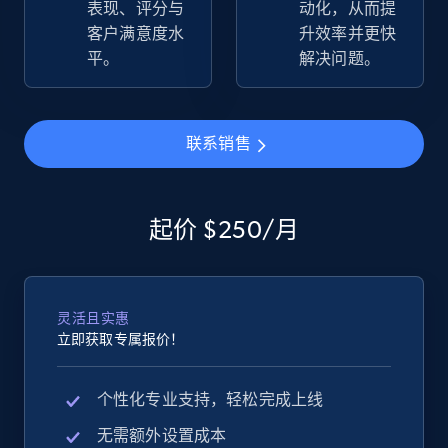
表现、评分与
动化，从而提
more.
客户满意度水
升效率并更快
平。
解决问题。
2.5K+
359+
立即开始
联系销售
eBay - Gather data on products using
specified keywords
起价 $250/月
URL, Product id, Title, Seller name, Seller rating,
Seller reviews, Breadcrumbs, Root category, and
more.
灵活且实惠
2.5K+
359+
立即开始
立即获取专属报价！
个性化专业支持，轻松完成上线
eBay - Collect products from shops on eBay
无需额外设置成本