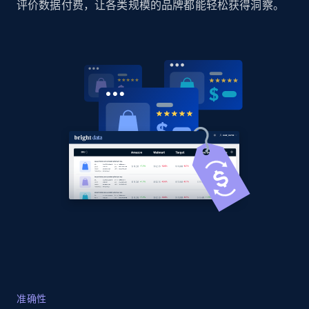
评价数据付费，让各类规模的品牌都能轻松获得洞察。
Home Depot US
URL, Domain, Country code, Model number,
Sku, Product id, Product name, Manufacturer,
and more.
2.1K+
355+
立即开始
Home Depot US - Gather data on products
using specified keywords
URL, Domain, Country code, Model number,
Sku, Product id, Product name, Manufacturer,
and more.
2.1K+
355+
立即开始
准确性