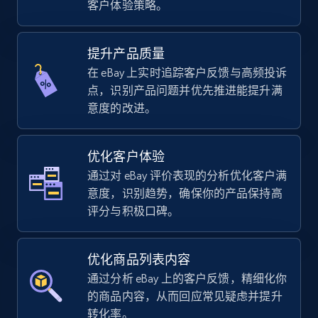
客户体验策略。
using sku numbers
URL, Final price, Sku, Currency, Gtin,
Specifications, Image urls, Top reviews, and
提升产品质量
more.
在 eBay 上实时追踪客户反馈与高频投诉
点，识别产品问题并优先推进能提升满
5.6K+
875+
立即开始
意度的改进。
优化客户体验
TikTok Shop
通过对 eBay 评价表现的分析优化客户满
URL, Title, Available, Description, Currency, Initial
意度，识别趋势，确保你的产品保持高
price, Final price, Discount percent, and more.
评分与积极口碑。
5.4K+
668+
立即开始
优化商品列表内容
通过分析 eBay 上的客户反馈，精细化你
的商品内容，从而回应常见疑虑并提升
TikTok Shop - category
转化率。