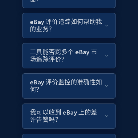
eBay 评价追踪如何帮助我
Etsy - Collects data from shop's URL
的业务？
URL, Product id, Listing inventory id, Title, Rating,
Reviews count shop, Reviews count item, Initial
price, and more.
工具能否跨多个 eBay 市
场追踪评价？
1.9K+
322+
立即开始
eBay 评价监控的准确性如
何？
Amazon products search
Asin, URL, Name, Sponsored, Initial price, Final
price, Currency, Sold, and more.
我可以收到 eBay 上的差
评告警吗？
1.6K+
181+
立即开始