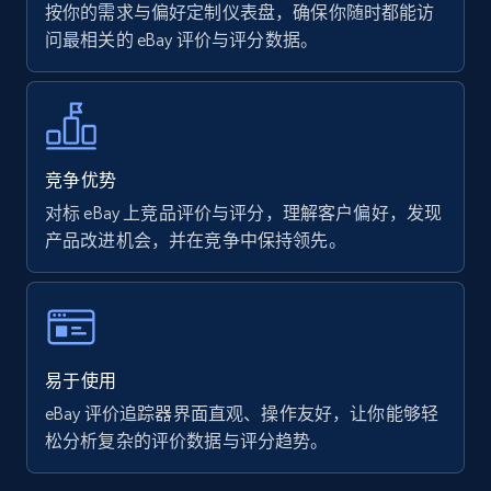
按你的需求与偏好定制仪表盘，确保你随时都能访
问最相关的 eBay 评价与评分数据。
7.4K+
870+
立即开始
Walmart - products
竞争优势
URL, Final price, Sku, Currency, Gtin,
对标 eBay 上竞品评价与评分，理解客户偏好，发现
Specifications, Image urls, Top reviews, and
产品改进机会，并在竞争中保持领先。
more.
5.6K+
875+
立即开始
易于使用
eBay 评价追踪器界面直观、操作友好，让你能够轻
Walmart - products - Find new products by
松分析复杂的评价数据与评分趋势。
using specific category URL
URL, Final price, Sku, Currency, Gtin,