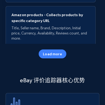
Amazon products - Collects products by
specific category URL
Title, Seller name, Brand, Description, Initial
price, Currency, Availability, Reviews count, and
more.
35.2K+
5.7K+
立即开始
Load more
Amazon products - Collects products by
eBay 评价追踪器核心优势
specific keywords
Title, Seller name, Brand, Description, Initial
price, Currency, Availability, Reviews count, and
more.