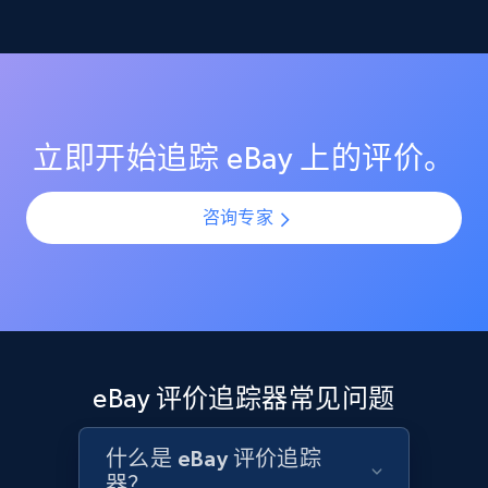
监控 eBay 上的评分变化，确保你的商品列表保持较高的
理解客户反馈趋势
客户满意度评分。在产品上新或更新期间识别评分突然
Etsy
下滑，并通过提前介入防止声誉受损。
利用 AI 驱动的情绪分析，理解所有 eBay 评价中的客户情
URL, Product id, Listing inventory id, Title, Rating,
感与观点。通过规模化分析评价模式，识别热门投诉
Reviews count shop, Reviews count item, Initial
点、受欢迎功能以及产品改进机会。
price, and more.
立即开始追踪 eBay 上的评价。
1.9K+
322+
立即开始
咨询专家
Etsy - Collect data on products using
specified keywords
URL, Product id, Listing inventory id, Title, Rating,
Reviews count shop, Reviews count item, Initial
eBay 评价追踪器常见问题
price, and more.
什么是 eBay 评价追踪
1.9K+
322+
立即开始
器？