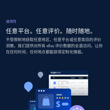
2.1K+
355+
立即开始
通用性
Home Depot US - Discovery products by
任意平台。任意评价。随时随地。
specific category URL
URL, Domain, Country code, Model number,
不受限制地获取任意地区、任意平台或任意类目的评价
Sku, Product id, Product name, Manufacturer,
洞察。我们提供对所有 eBay 评价数据的全面访问，让你
and more.
在任何时间、任何地点都能获得定制化情报。
2.1K+
355+
立即开始
Amazon products global dataset
Title, Seller name, Brand, Description, Initial
price, Currency, Availability, Reviews count, and
more.