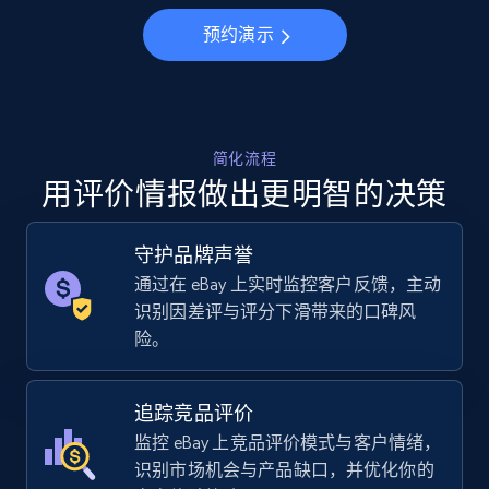
Specifications, Image urls, Top reviews, and
more.
预约演示
5.6K+
875+
立即开始
简化流程
用评价情报做出更明智的决策
Walmart - products - Collects products by
specific keywords
守护品牌声誉
URL, Final price, Sku, Currency, Gtin,
Specifications, Image urls, Top reviews, and
通过在 eBay 上实时监控客户反馈，主动
more.
识别因差评与评分下滑带来的口碑风
险。
5.6K+
875+
立即开始
追踪竞品评价
监控 eBay 上竞品评价模式与客户情绪，
识别市场机会与产品缺口，并优化你的
Walmart - products - Discover products by