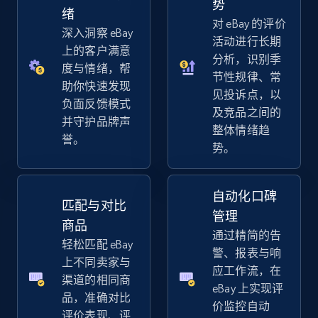
势
URL, Title, Available, Description, Currency, Initial
绪
对 eBay 的评价
price, Final price, Discount percent, and more.
深入洞察 eBay
活动进行长期
上的客户满意
分析，识别季
5.4K+
668+
立即开始
度与情绪，帮
节性规律、常
助你快速发现
见投诉点，以
负面反馈模式
及竞品之间的
并守护品牌声
整体情绪趋
Amazon sellers info
誉。
势。
Seller id, URL, Seller name, Description, Detailed
info, Stars, Feedbacks, Return policy, and more.
自动化口碑
匹配与对比
2.5K+
378+
立即开始
管理
商品
通过精简的告
轻松匹配 eBay
警、报表与响
上不同卖家与
应工作流，在
eBay
渠道的相同商
eBay 上实现评
品，准确对比
URL, Product id, Title, Seller name, Seller rating,
价监控自动
评价表现、评
Seller reviews, Breadcrumbs, Root category, and