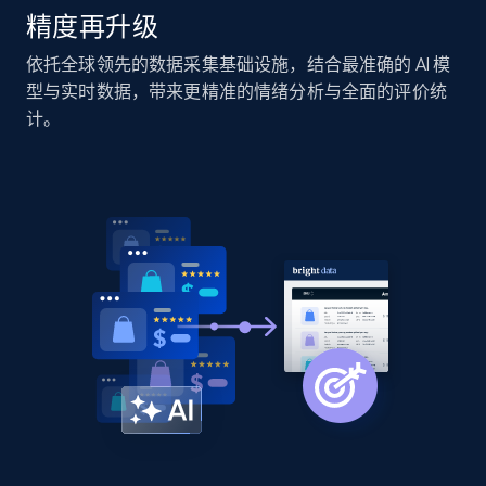
精度再升级
Home Depot US - Discover products by
依托全球领先的数据采集基础设施，结合最准确的 AI 模
specified URL
型与实时数据，带来更精准的情绪分析与全面的评价统
URL, Domain, Country code, Model number,
计。
Sku, Product id, Product name, Manufacturer,
and more.
2.1K+
355+
立即开始
Home Depot US - Discover products by
specified UPC
URL, Domain, Country code, Model number,
Sku, Product id, Product name, Manufacturer,
and more.