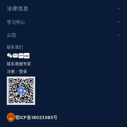
1.3K+
175+
立即开始
法律信息
学习中心
Zara - Products
公司
Category id, Product id, Product name, Price,
联系我们
Currency, Colour code, Colour, Description, and
more.
联系数据专家
注册／登录
1.2K+
208+
立即开始
Zara - Products - discovery by category url
Category id, Product id, Product name, Price,
Currency, Colour code, Colour, Description, and
蜀ICP备18023585号
more.