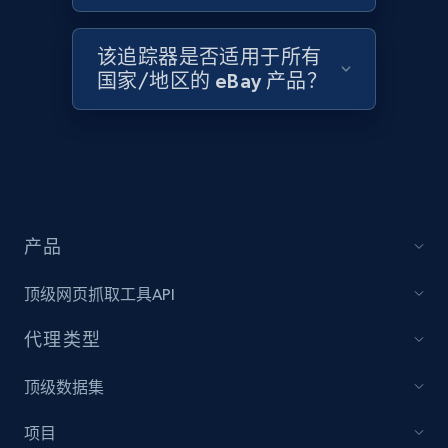
该追踪器是否适用于所有
国家/地区的 eBay 产品？
Target - Discover products by category url
URL, Product id, Title, Product description,
Rating, Reviews count, Initial price, Discount,
and more.
1.3K+
175+
立即开始
产品
顶级网页抓取工具API
Target - Discover products by specified
代理类型
UPC
URL, Product id, Title, Product description,
顶级数据集
Rating, Reviews count, Initial price, Discount,
and more.
项目