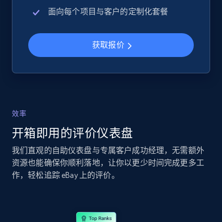
URL, Product id, Title, Seller name, Seller rating,
面向每个项目与客户的定制化套餐
Seller reviews, Breadcrumbs, Root category, and
more.
获取报价
2.5K+
359+
立即开始
eBay - Collect records by category
效率
URL, Product id, Title, Seller name, Seller rating,
Seller reviews, Breadcrumbs, Root category, and
开箱即用的评价仪表盘
more.
我们直观的自助仪表盘与专属客户成功经理，无需额外
资源也能确保你顺利落地，让你以更少时间完成更多工
2.5K+
359+
立即开始
作，轻松追踪 eBay 上的评价。
Google Shopping