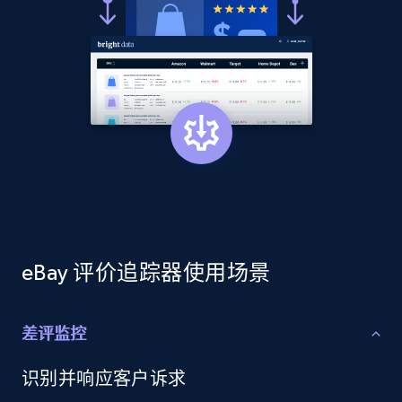
price, Currency, Availability, Reviews count, and
more.
2.1K+
375+
立即开始
Amazon products global dataset - Collects
products by best sellers category URL
Title, Seller name, Brand, Description, Initial
price, Currency, Availability, Reviews count, and
more.
eBay 评价追踪器使用场景
2.1K+
375+
立即开始
差评监控
识别并响应客户诉求
Amazon products global dataset - Collect