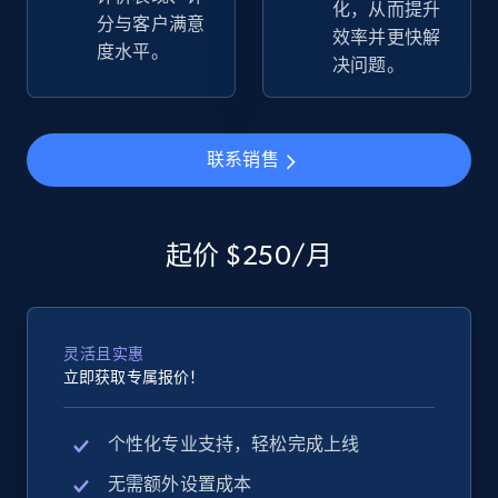
化，从而提升
more.
分与客户满意
效率并更快解
度水平。
决问题。
2.5K+
359+
立即开始
联系销售
eBay - Gather data on products using
specified keywords
起价 $250/月
URL, Product id, Title, Seller name, Seller rating,
Seller reviews, Breadcrumbs, Root category, and
more.
灵活且实惠
2.5K+
359+
立即开始
立即获取专属报价！
个性化专业支持，轻松完成上线
eBay - Collect products from shops on eBay
无需额外设置成本