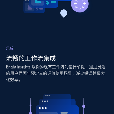
2.1K+
375+
立即开始
Amazon products global dataset - Collects
products by specific category URL
Title, Seller name, Brand, Description, Initial
集成
price, Currency, Availability, Reviews count, and
流畅的工作流集成
more.
Bright Insights 以你的现有工作流为设计前提，通过灵活
2.1K+
375+
立即开始
的用户界面与预定义的评价使用场景，减少错误并最大
化效率。
Amazon products global dataset -
Collecting products by keyword search
Title, Seller name, Brand, Description, Initial