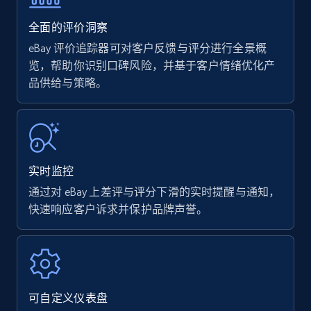
35.2K+
5.7K+
立即开始
全面的评价洞察
eBay 评价追踪器可对客户反馈与评分进行全景概
览，帮助你识别口碑风险，并基于客户情绪优化产
品供给与策略。
Amazon products - find products by using
upc numbers
Title, Seller name, Brand, Description, Initial
price, Currency, Availability, Reviews count, and
more.
实时监控
35.2K+
5.7K+
立即开始
通过对 eBay 上差评与评分下滑的实时提醒与通知，
快速响应客户诉求并保护品牌声誉。
Amazon Reviews
URL, Product name, Product rating, Product
rating object, Product rating max, Rating,
可自定义仪表盘
Author name, Asin, and more.