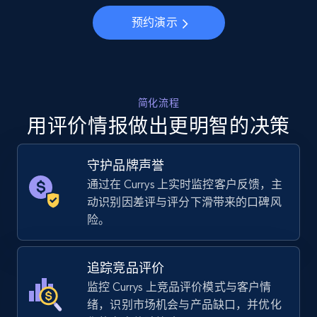
Specifications, Image urls, Top reviews, and
more.
预约演示
5.6K+
876+
立即开始
简化流程
用评价情报做出更明智的决策
Walmart - products - Collects products by
specific keywords
守护品牌声誉
URL, Final price, Sku, Currency, Gtin,
Specifications, Image urls, Top reviews, and
通过在 Currys 上实时监控客户反馈，主
more.
动识别因差评与评分下滑带来的口碑风
险。
5.6K+
876+
立即开始
追踪竞品评价
监控 Currys 上竞品评价模式与客户情
绪，识别市场机会与产品缺口，并优化
Walmart - products - Discover products by