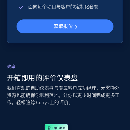
URL, Product id, Title, Seller name, Seller rating,
面向每个项目与客户的定制化套餐
Seller reviews, Breadcrumbs, Root category, and
more.
获取报价
2.5K+
359+
立即开始
eBay - Collect records by category
效率
URL, Product id, Title, Seller name, Seller rating,
Seller reviews, Breadcrumbs, Root category, and
开箱即用的评价仪表盘
more.
我们直观的自助仪表盘与专属客户成功经理，无需额外
资源也能确保你顺利落地，让你以更少时间完成更多工
2.5K+
359+
立即开始
作，轻松追踪 Currys 上的评价。
Google Shopping