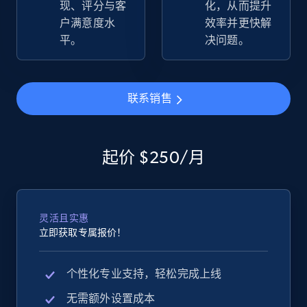
现、评分与客
化，从而提升
more.
户满意度水
效率并更快解
平。
决问题。
2.5K+
359+
立即开始
联系销售
eBay - Gather data on products using
specified keywords
起价 $250/月
URL, Product id, Title, Seller name, Seller rating,
Seller reviews, Breadcrumbs, Root category, and
more.
灵活且实惠
2.5K+
359+
立即开始
立即获取专属报价！
个性化专业支持，轻松完成上线
eBay - Collect products from shops on eBay
无需额外设置成本