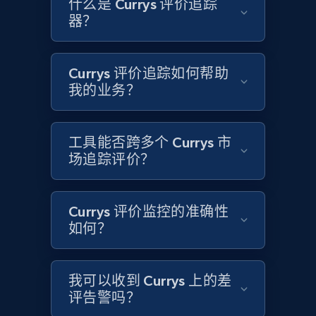
什么是 Currys 评价追踪
器？
Etsy - Collects data from shop's URL
Currys 评价追踪如何帮助
URL, Product id, Listing inventory id, Title, Rating,
我的业务？
Reviews count shop, Reviews count item, Initial
price, and more.
工具能否跨多个 Currys 市
1.9K+
323+
立即开始
场追踪评价？
Currys 评价监控的准确性
Amazon products search
如何？
Asin, URL, Name, Sponsored, Initial price, Final
price, Currency, Sold, and more.
我可以收到 Currys 上的差
1.6K+
181+
立即开始
评告警吗？