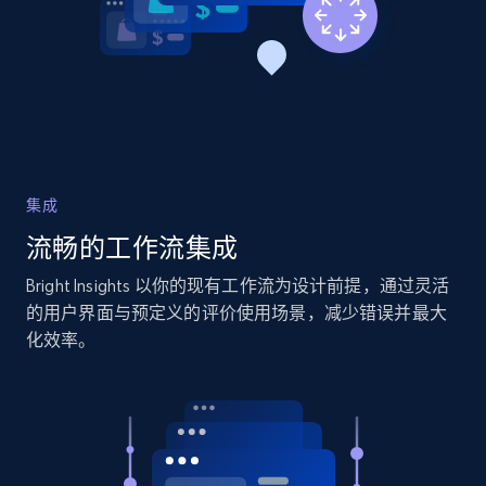
2.1K+
375+
立即开始
Amazon products global dataset - Collects
products by specific category URL
Title, Seller name, Brand, Description, Initial
集成
price, Currency, Availability, Reviews count, and
流畅的工作流集成
more.
Bright Insights 以你的现有工作流为设计前提，通过灵活
2.1K+
375+
立即开始
的用户界面与预定义的评价使用场景，减少错误并最大
化效率。
Amazon products global dataset -
Collecting products by keyword search
Title, Seller name, Brand, Description, Initial