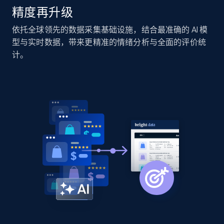
精度再升级
Home Depot US - Discover products by
依托全球领先的数据采集基础设施，结合最准确的 AI 模
specified URL
型与实时数据，带来更精准的情绪分析与全面的评价统
URL, Domain, Country code, Model number,
计。
Sku, Product id, Product name, Manufacturer,
and more.
2.1K+
355+
立即开始
Home Depot US - Discover products by
specified UPC
URL, Domain, Country code, Model number,
Sku, Product id, Product name, Manufacturer,
and more.