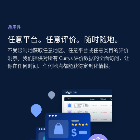
2.1K+
355+
立即开始
通用性
Home Depot US - Discovery products by
任意平台。任意评价。随时随地。
specific category URL
URL, Domain, Country code, Model number,
不受限制地获取任意地区、任意平台或任意类目的评价
Sku, Product id, Product name, Manufacturer,
洞察。我们提供对所有 Currys 评价数据的全面访问，让
and more.
你在任何时间、任何地点都能获得定制化情报。
2.1K+
355+
立即开始
Amazon products global dataset
Title, Seller name, Brand, Description, Initial
price, Currency, Availability, Reviews count, and
more.