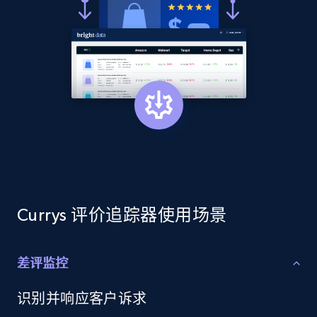
price, Currency, Availability, Reviews count, and
more.
2.1K+
375+
立即开始
Amazon products global dataset - Collects
products by best sellers category URL
Title, Seller name, Brand, Description, Initial
price, Currency, Availability, Reviews count, and
more.
Currys 评价追踪器使用场景
2.1K+
375+
立即开始
差评监控
识别并响应客户诉求
Amazon products global dataset - Collect