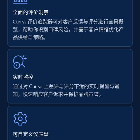
35.3K+
5.7K+
立即开始
全面的评价洞察
Currys 评价追踪器可对客户反馈与评分进行全景概
览，帮助你识别口碑风险，并基于客户情绪优化产
品供给与策略。
Amazon products - find products by using
upc numbers
Title, Seller name, Brand, Description, Initial
price, Currency, Availability, Reviews count, and
more.
实时监控
35.3K+
5.7K+
立即开始
通过对 Currys 上差评与评分下滑的实时提醒与通
知，快速响应客户诉求并保护品牌声誉。
Amazon Reviews
URL, Product name, Product rating, Product
rating object, Product rating max, Rating,
可自定义仪表盘
Author name, Asin, and more.