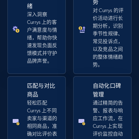
势
URL, Title, Available, Description, Currency, Initial
绪
对 Currys 的评
price, Final price, Discount percent, and more.
深入洞察
价活动进行长
Currys 上的客
期分析，识别
5.4K+
668+
立即开始
户满意度与情
季节性规律、
绪，帮助你快
常见投诉点，
速发现负面反
以及竞品之间
馈模式并守护
的整体情绪趋
Amazon sellers info
品牌声誉。
势。
Seller id, URL, Seller name, Description, Detailed
info, Stars, Feedbacks, Return policy, and more.
匹配与对比
自动化口碑
2.5K+
378+
立即开始
商品
管理
轻松匹配
通过精简的告
Currys 上不同
警、报表与响
卖家与渠道的
应工作流，在
eBay
相同商品，准
Currys 上实现
URL, Product id, Title, Seller name, Seller rating,
确对比评价表
评价监控自动
Seller reviews, Breadcrumbs, Root category, and