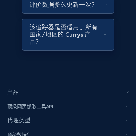
评价数据多久更新一次？
该追踪器是否适用于所有
Target - Discover products by category url
国家/地区的 Currys 产
URL, Product id, Title, Product description,
品？
Rating, Reviews count, Initial price, Discount,
and more.
1.3K+
175+
立即开始
产品
Target - Discover products by specified
UPC
顶级网页抓取工具API
URL, Product id, Title, Product description,
代理类型
Rating, Reviews count, Initial price, Discount,
and more.
顶级数据集