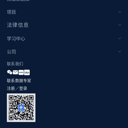
1.3K+
175+
立即开始
项目
法律信息
Zara - Products
学习中心
Category id, Product id, Product name, Price,
Currency, Colour code, Colour, Description, and
公司
more.
联系我们
1.2K+
208+
立即开始
联系数据专家
注册／登录
Zara - Products - discovery by category url
Category id, Product id, Product name, Price,
Currency, Colour code, Colour, Description, and
more.