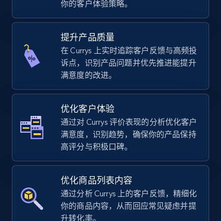
你的客户体验策略。
using sku numbers
URL, Final price, Sku, Currency, Gtin,
Specifications, Image urls, Top reviews, and
提升产品质量
more.
在 Currys 上实时追踪客户反馈与高频投
诉点，识别产品问题并优先推进能提升
5.6K+
876+
立即开始
满意度的改进。
优化客户体验
TikTok Shop
通过对 Currys 评价表现的分析优化客户
URL, Title, Available, Description, Currency, Initial
满意度，识别趋势，确保你的产品保持
price, Final price, Discount percent, and more.
高评分与积极口碑。
5.4K+
668+
立即开始
优化商品列表内容
通过分析 Currys 上的客户反馈，精细化
你的商品内容，从而回应常见疑虑并提
TikTok Shop - category
升转化率。