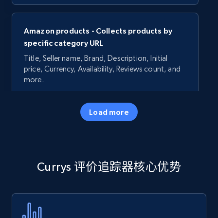
Amazon products - Collects products by
specific category URL
Title, Seller name, Brand, Description, Initial
price, Currency, Availability, Reviews count, and
more.
35.3K+
5.7K+
立即开始
Load more
Amazon products - Collects products by
Currys 评价追踪器核心优势
specific keywords
Title, Seller name, Brand, Description, Initial
price, Currency, Availability, Reviews count, and
more.