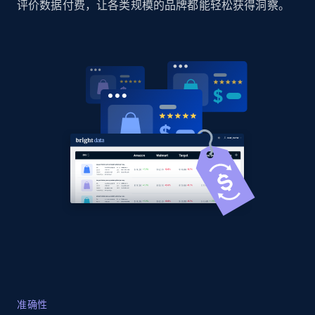
评价数据付费，让各类规模的品牌都能轻松获得洞察。
Home Depot US
URL, Domain, Country code, Model number,
Sku, Product id, Product name, Manufacturer,
and more.
2.1K+
355+
立即开始
Home Depot US - Gather data on products
using specified keywords
URL, Domain, Country code, Model number,
Sku, Product id, Product name, Manufacturer,
and more.
2.1K+
355+
立即开始
准确性