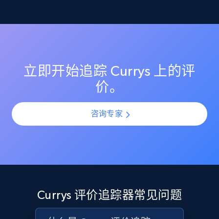
监控 Currys 上的评分变化，确保你的商品列表保持较高
理解客户反馈趋势
的客户满意度评分。在产品上新或更新期间识别评分突
Etsy
然下滑，并通过提前介入防止声誉受损。
利用 AI 驱动的情绪分析，理解所有 Currys 评价中的客户
URL, Product id, Listing inventory id, Title, Rating,
情感与观点。通过规模化分析评价模式，识别热门投诉
Reviews count shop, Reviews count item, Initial
点、受欢迎功能以及产品改进机会。
price, and more.
立即开始追踪 Currys 上的评
价。
1.9K+
323+
立即开始
咨询专家
Etsy - Collect data on products using
specified keywords
URL, Product id, Listing inventory id, Title, Rating,
Reviews count shop, Reviews count item, Initial
price, and more.
Currys 评价追踪器常见问题
1.9K+
323+
立即开始