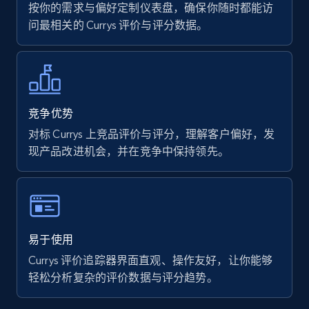
按你的需求与偏好定制仪表盘，确保你随时都能访
问最相关的 Currys 评价与评分数据。
7.4K+
871+
立即开始
Walmart - products
竞争优势
URL, Final price, Sku, Currency, Gtin,
对标 Currys 上竞品评价与评分，理解客户偏好，发
Specifications, Image urls, Top reviews, and
现产品改进机会，并在竞争中保持领先。
more.
5.6K+
876+
立即开始
易于使用
Currys 评价追踪器界面直观、操作友好，让你能够
Walmart - products - Find new products by
轻松分析复杂的评价数据与评分趋势。
using specific category URL
URL, Final price, Sku, Currency, Gtin,