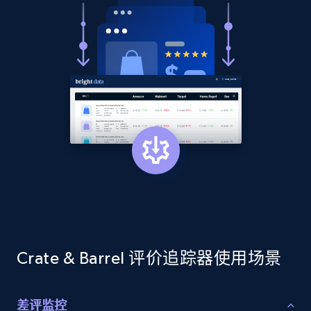
Collecting products by keyword search
Title, Seller name, Brand, Description, Initial
price, Currency, Availability, Reviews count, and
more.
2.1K+
375+
立即开始
Amazon products global dataset - Collects
products by best sellers category URL
Title, Seller name, Brand, Description, Initial
price, Currency, Availability, Reviews count, and
more.
Crate & Barrel 评价追踪器使用场景
2.1K+
375+
立即开始
差评监控