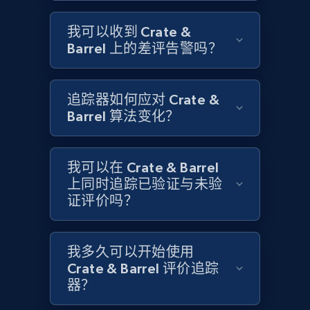
1.6K+
181+
立即开始
我可以收到 Crate &
Barrel 上的差评告警吗？
Target
URL, Product id, Title, Product description,
追踪器如何应对 Crate &
Rating, Reviews count, Initial price, Discount,
Barrel 算法变化？
and more.
1.3K+
175+
立即开始
我可以在 Crate & Barrel
上同时追踪已验证与未验
证评价吗？
Target - Gather data on products using
specified keywords
我多久可以开始使用
URL, Product id, Title, Product description,
Crate & Barrel 评价追踪
Rating, Reviews count, Initial price, Discount,
器？
and more.