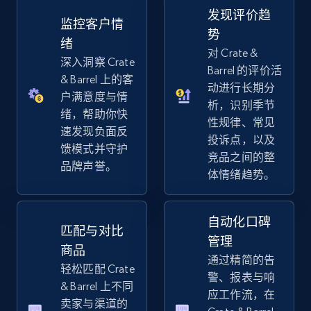
发现评价趋
TikTok Shop - discover records by shop url
监控客户情
势
URL, Title, Available, Description, Currency, Initial
绪
对 Crate &
price, Final price, Discount percent, and more.
深入洞察 Crate
Barrel 的评价活
& Barrel 上的客
动进行长期分
5.4K+
668+
立即开始
户满意度与情
析，识别季节
绪，帮助你快
性规律、常见
速发现负面反
投诉点，以及
馈模式并守护
竞品之间的整
Amazon sellers info
品牌声誉。
体情绪趋势。
Seller id, URL, Seller name, Description, Detailed
info, Stars, Feedbacks, Return policy, and more.
自动化口碑
匹配与对比
2.5K+
378+
立即开始
管理
商品
通过精简的告
轻松匹配 Crate
警、报表与响
& Barrel 上不同
应工作流，在
eBay
卖家与渠道的