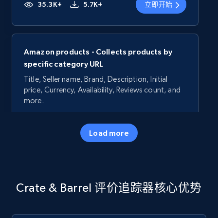
35.3K+
5.7K+
立即开始
Amazon products - Collects products by
specific category URL
Title, Seller name, Brand, Description, Initial
price, Currency, Availability, Reviews count, and
more.
35.3K+
5.7K+
立即开始
Load more
Amazon products - Collects products by
Crate & Barrel 评价追踪器核心优势
specific keywords
Title, Seller name, Brand, Description, Initial
price, Currency, Availability, Reviews count, and