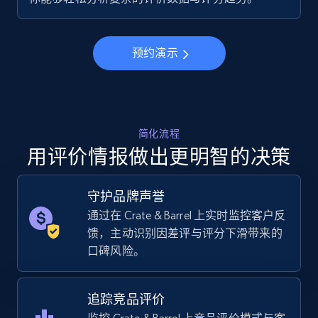
URL, Final price, Sku, Currency, Gtin,
Specifications, Image urls, Top reviews, and
more.
预约演示
5.6K+
875+
立即开始
简化流程
用评价情报做出更明智的决策
Walmart - products - Collects products by
specific keywords
守护品牌声誉
URL, Final price, Sku, Currency, Gtin,
Specifications, Image urls, Top reviews, and
通过在 Crate & Barrel 上实时监控客户反
more.
馈，主动识别因差评与评分下滑带来的
口碑风险。
5.6K+
875+
立即开始
追踪竞品评价