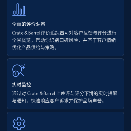
more.
35.3K+
5.7K+
立即开始
全面的评价洞察
Crate & Barrel 评价追踪器可对客户反馈与评分进行
全景概览，帮助你识别口碑风险，并基于客户情绪
优化产品供给与策略。
Amazon products - find products by using
upc numbers
Title, Seller name, Brand, Description, Initial
price, Currency, Availability, Reviews count, and
more.
实时监控
35.3K+
5.7K+
立即开始
通过对 Crate & Barrel 上差评与评分下滑的实时提醒
与通知，快速响应客户诉求并保护品牌声誉。
Amazon Reviews
URL, Product name, Product rating, Product