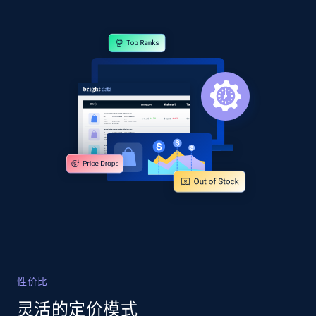
Google Shopping
URL, Product id, Title, Product description,
Rating, Reviews count, Images, Variations, and
more.
2.4K+
200+
立即开始
Google Shopping - collects products from
web using keywords
URL, Product id, Title, Product description,
Rating, Reviews count, Images, Variations, and
more.
性价比
2.4K+
200+
立即开始
灵活的定价模式