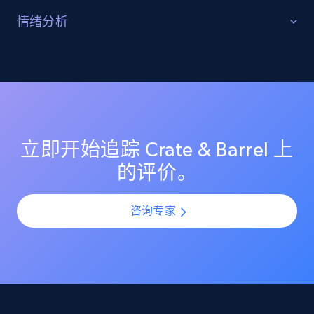
守护产品评分
情绪分析
监控 Crate & Barrel 上的评分变化，确保你的商品列表保
理解客户反馈趋势
Etsy
持较高的客户满意度评分。在产品上新或更新期间识别
评分突然下滑，并通过提前介入防止声誉受损。
URL, Product id, Listing inventory id, Title, Rating,
利用 AI 驱动的情绪分析，理解所有 Crate & Barrel 评价中
Reviews count shop, Reviews count item, Initial
的客户情感与观点。通过规模化分析评价模式，识别热
price, and more.
门投诉点、受欢迎功能以及产品改进机会。
立即开始追踪 Crate & Barrel 上
1.9K+
323+
立即开始
的评价。
咨询专家
Etsy - Collect data on products using
specified keywords
URL, Product id, Listing inventory id, Title, Rating,
Reviews count shop, Reviews count item, Initial
price, and more.