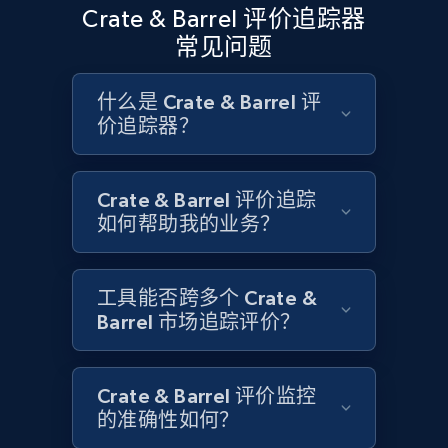
Crate & Barrel 评价追踪器
1.9K+
323+
立即开始
常见问题
什么是 Crate & Barrel 评
Etsy - Collects data from shop's URL
价追踪器？
URL, Product id, Listing inventory id, Title, Rating,
Reviews count shop, Reviews count item, Initial
price, and more.
Crate & Barrel 评价追踪
如何帮助我的业务？
1.9K+
323+
立即开始
工具能否跨多个 Crate &
Barrel 市场追踪评价？
Amazon products search
Asin, URL, Name, Sponsored, Initial price, Final
Crate & Barrel 评价监控
price, Currency, Sold, and more.
的准确性如何？