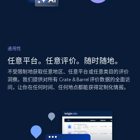
2.1K+
355+
立即开始
Home Depot US - Discovery products by
通用性
specific category URL
任意平台。任意评价。随时随地。
URL, Domain, Country code, Model number,
Sku, Product id, Product name, Manufacturer,
不受限制地获取任意地区、任意平台或任意类目的评价
and more.
洞察。我们提供对所有 Crate & Barrel 评价数据的全面访
问，让你在任何时间、任何地点都能获得定制化情报。
2.1K+
355+
立即开始
Amazon products global dataset
Title, Seller name, Brand, Description, Initial
price, Currency, Availability, Reviews count, and