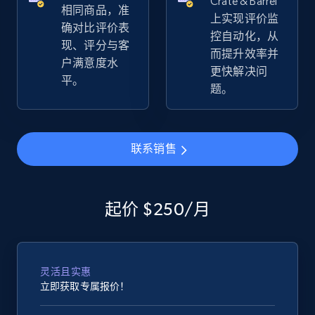
Crate & Barrel
相同商品，准
URL, Product id, Title, Seller name, Seller rating,
上实现评价监
确对比评价表
Seller reviews, Breadcrumbs, Root category, and
控自动化，从
more.
现、评分与客
而提升效率并
户满意度水
更快解决问
平。
2.5K+
359+
立即开始
题。
联系销售
eBay - Gather data on products using
specified keywords
URL, Product id, Title, Seller name, Seller rating,
Seller reviews, Breadcrumbs, Root category, and
起价 $250/月
more.
2.5K+
359+
立即开始
灵活且实惠
立即获取专属报价！