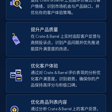
监控 Crate & Barrel 上竞品评价模式与客
户情绪，识别市场机会与产品缺口，并
Walmart - products - Discover products by
优化你的客户体验策略。
using sku numbers
URL, Final price, Sku, Currency, Gtin,
Specifications, Image urls, Top reviews, and
提升产品质量
more.
在 Crate & Barrel 上实时追踪客户反馈与
高频投诉点，识别产品问题并优先推进
5.6K+
875+
立即开始
能提升满意度的改进。
优化客户体验
TikTok Shop
通过对 Crate & Barrel 评价表现的分析优
URL, Title, Available, Description, Currency, Initial
化客户满意度，识别趋势，确保你的产
price, Final price, Discount percent, and more.
品保持高评分与积极口碑。
5.4K+
668+
立即开始
优化商品列表内容
通过分析 Crate & Barrel 上的客户反馈，