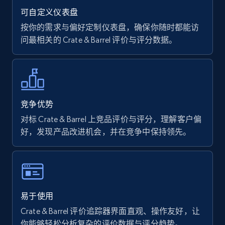
rating object, Product rating max, Rating,
可自定义仪表盘
Author name, Asin, and more.
按你的需求与偏好定制仪表盘，确保你随时都能访
问最相关的 Crate & Barrel 评价与评分数据。
7.4K+
870+
立即开始
Walmart - products
竞争优势
URL, Final price, Sku, Currency, Gtin,
对标 Crate & Barrel 上竞品评价与评分，理解客户偏
Specifications, Image urls, Top reviews, and
好，发现产品改进机会，并在竞争中保持领先。
more.
5.6K+
875+
立即开始
易于使用
Crate & Barrel 评价追踪器界面直观、操作友好，让
Walmart - products - Find new products by
你能够轻松分析复杂的评价数据与评分趋势。
using specific category URL