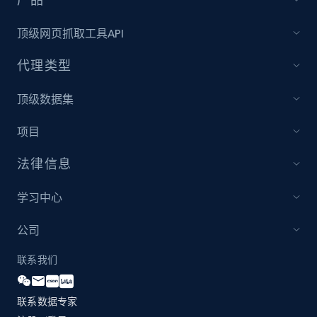
and more.
顶级网页抓取工具API
1.3K+
175+
立即开始
代理类型
顶级数据集
Zara - Products
项目
Category id, Product id, Product name, Price,
Currency, Colour code, Colour, Description, and
法律信息
more.
学习中心
1.2K+
208+
立即开始
公司
联系我们
Zara - Products - discovery by category url
Category id, Product id, Product name, Price,
联系数据专家
Currency, Colour code, Colour, Description, and