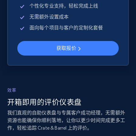
eBay - Collect products from shops on eBay
个性化专业支持，轻松完成上线
URL, Product id, Title, Seller name, Seller rating,
无需额外设置成本
Seller reviews, Breadcrumbs, Root category, and
面向每个项目与客户的定制化套餐
more.
2.5K+
359+
立即开始
获取报价
eBay - Collect records by category
URL, Product id, Title, Seller name, Seller rating,
Seller reviews, Breadcrumbs, Root category, and
效率
more.
开箱即用的评价仪表盘
我们直观的自助仪表盘与专属客户成功经理，无需额外
2.5K+
359+
立即开始
资源也能确保你顺利落地，让你以更少时间完成更多工
作，轻松追踪 Crate & Barrel 上的评价。