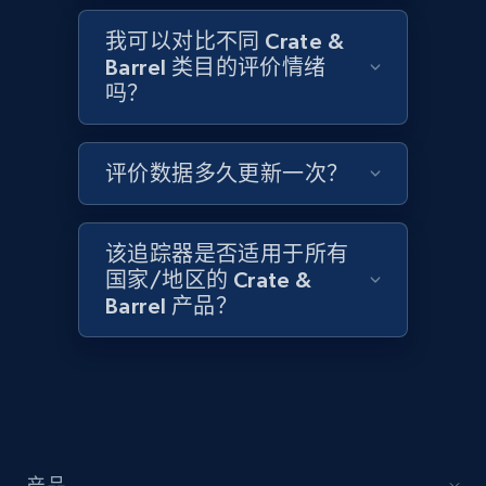
我可以对比不同 Crate &
1.3K+
175+
立即开始
Barrel 类目的评价情绪
吗？
Target - Discover products by category url
评价数据多久更新一次？
URL, Product id, Title, Product description,
Rating, Reviews count, Initial price, Discount,
and more.
该追踪器是否适用于所有
国家/地区的 Crate &
1.3K+
175+
立即开始
Barrel 产品？
Target - Discover products by specified
UPC
URL, Product id, Title, Product description,
Rating, Reviews count, Initial price, Discount,
产品