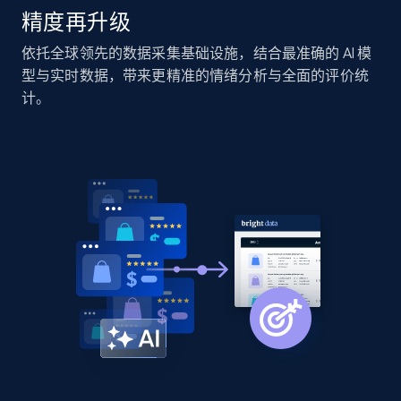
精度再升级
Home Depot US - Discover products by
依托全球领先的数据采集基础设施，结合最准确的 AI 模
specified URL
型与实时数据，带来更精准的情绪分析与全面的评价统
URL, Domain, Country code, Model number,
计。
Sku, Product id, Product name, Manufacturer,
and more.
2.1K+
355+
立即开始
Home Depot US - Discover products by
specified UPC
URL, Domain, Country code, Model number,
Sku, Product id, Product name, Manufacturer,
and more.