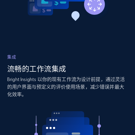
2.1K+
375+
立即开始
Amazon products global dataset - Collects
products by specific category URL
Title, Seller name, Brand, Description, Initial
集成
price, Currency, Availability, Reviews count, and
流畅的工作流集成
more.
Bright Insights 以你的现有工作流为设计前提，通过灵活
2.1K+
375+
立即开始
的用户界面与预定义的评价使用场景，减少错误并最大
化效率。
Amazon products global dataset -
Collecting products by keyword search
Title, Seller name, Brand, Description, Initial