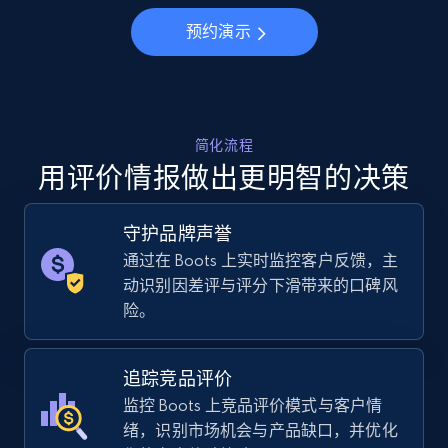
Specifications, Image urls, Top reviews, and
more.
预约演示
5.6K+
878+
立即开始
简化流程
用评价情报做出更明智的决策
Walmart - products - Collects products by
specific keywords
守护品牌声誉
URL, Final price, Sku, Currency, Gtin,
Specifications, Image urls, Top reviews, and
通过在 Boots 上实时监控客户反馈，主
more.
动识别因差评与评分下滑带来的口碑风
险。
5.6K+
878+
立即开始
追踪竞品评价
监控 Boots 上竞品评价模式与客户情
绪，识别市场机会与产品缺口，并优化
Walmart - products - Discover products by