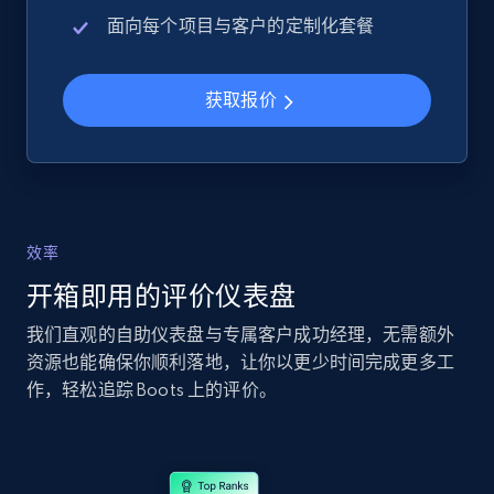
URL, Product id, Title, Seller name, Seller rating,
面向每个项目与客户的定制化套餐
Seller reviews, Breadcrumbs, Root category, and
more.
获取报价
2.5K+
359+
立即开始
eBay - Collect records by category
效率
URL, Product id, Title, Seller name, Seller rating,
Seller reviews, Breadcrumbs, Root category, and
开箱即用的评价仪表盘
more.
我们直观的自助仪表盘与专属客户成功经理，无需额外
资源也能确保你顺利落地，让你以更少时间完成更多工
2.5K+
359+
立即开始
作，轻松追踪 Boots 上的评价。
Google Shopping