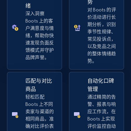
势
URL, Title, Available, Description, Currency, Initial
绪
对 Boots 的评
price, Final price, Discount percent, and more.
深入洞察
价活动进行长
Boots 上的客
期分析，识别
5.4K+
669+
立即开始
户满意度与情
季节性规律、
绪，帮助你快
常见投诉点，
速发现负面反
以及竞品之间
馈模式并守护
的整体情绪趋
Amazon sellers info
品牌声誉。
势。
Seller id, URL, Seller name, Description, Detailed
info, Stars, Feedbacks, Return policy, and more.
匹配与对比
自动化口碑
2.5K+
378+
立即开始
商品
管理
轻松匹配
通过精简的告
Boots 上不同
警、报表与响
卖家与渠道的
应工作流，在
eBay
相同商品，准
Boots 上实现
URL, Product id, Title, Seller name, Seller rating,
确对比评价表
评价监控自动
Seller reviews, Breadcrumbs, Root category, and