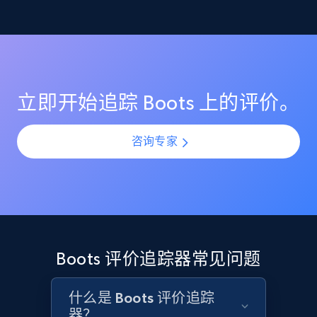
监控 Boots 上的评分变化，确保你的商品列表保持较高
理解客户反馈趋势
的客户满意度评分。在产品上新或更新期间识别评分突
Etsy
然下滑，并通过提前介入防止声誉受损。
利用 AI 驱动的情绪分析，理解所有 Boots 评价中的客户
URL, Product id, Listing inventory id, Title, Rating,
情感与观点。通过规模化分析评价模式，识别热门投诉
Reviews count shop, Reviews count item, Initial
点、受欢迎功能以及产品改进机会。
price, and more.
立即开始追踪 Boots 上的评价。
1.9K+
323+
立即开始
咨询专家
Etsy - Collect data on products using
specified keywords
URL, Product id, Listing inventory id, Title, Rating,
Reviews count shop, Reviews count item, Initial
Boots 评价追踪器常见问题
price, and more.
什么是 Boots 评价追踪
1.9K+
323+
立即开始
器？