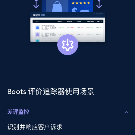
price, Currency, Availability, Reviews count, and
more.
2.1K+
375+
立即开始
Amazon products global dataset - Collects
products by best sellers category URL
Title, Seller name, Brand, Description, Initial
price, Currency, Availability, Reviews count, and
more.
Boots 评价追踪器使用场景
2.1K+
375+
立即开始
差评监控
识别并响应客户诉求
Amazon products global dataset - Collect