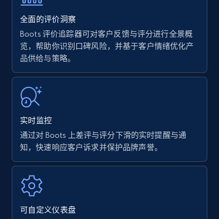
35.3K+
5.7K+
立即开始
全面的评价洞察
Boots 评价追踪器可对客户反馈与评分进行全景概
览，帮助你识别口碑风险，并基于客户情绪优化产
品供给与策略。
Amazon products - find products by using
upc numbers
Title, Seller name, Brand, Description, Initial
price, Currency, Availability, Reviews count, and
more.
实时监控
35.3K+
5.7K+
立即开始
通过对 Boots 上差评与评分下滑的实时提醒与通
知，快速响应客户诉求并保护品牌声誉。
Amazon Reviews
URL, Product name, Product rating, Product
rating object, Product rating max, Rating,
可自定义仪表盘
Author name, Asin, and more.