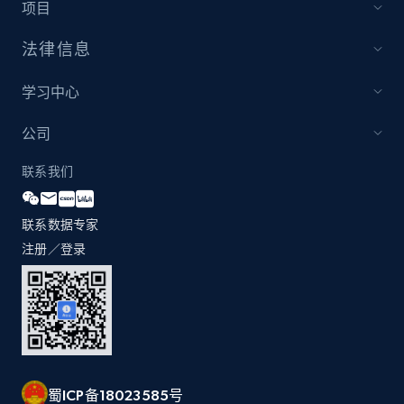
项目
1.3K+
176+
立即开始
法律信息
学习中心
Zara - Products
公司
Category id, Product id, Product name, Price,
Currency, Colour code, Colour, Description, and
联系我们
more.
联系数据专家
1.2K+
208+
立即开始
注册／登录
Zara - Products - discovery by category url
Category id, Product id, Product name, Price,
Currency, Colour code, Colour, Description, and
more.
蜀ICP备18023585号