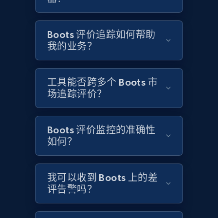
Boots 评价追踪如何帮助
Etsy - Collects data from shop's URL
我的业务？
URL, Product id, Listing inventory id, Title, Rating,
Reviews count shop, Reviews count item, Initial
price, and more.
工具能否跨多个 Boots 市
场追踪评价？
1.9K+
323+
立即开始
Boots 评价监控的准确性
如何？
Amazon products search
Asin, URL, Name, Sponsored, Initial price, Final
price, Currency, Sold, and more.
我可以收到 Boots 上的差
评告警吗？
1.6K+
181+
立即开始