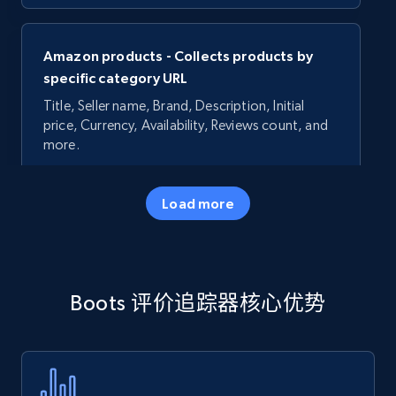
Amazon products - Collects products by
specific category URL
Title, Seller name, Brand, Description, Initial
price, Currency, Availability, Reviews count, and
more.
35.3K+
5.7K+
立即开始
Load more
Amazon products - Collects products by
Boots 评价追踪器核心优势
specific keywords
Title, Seller name, Brand, Description, Initial
price, Currency, Availability, Reviews count, and
more.