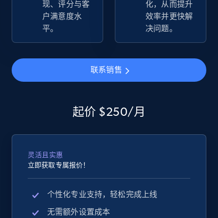
现、评分与客
化，从而提升
more.
户满意度水
效率并更快解
平。
决问题。
2.5K+
359+
立即开始
联系销售
eBay - Gather data on products using
specified keywords
起价 $250/月
URL, Product id, Title, Seller name, Seller rating,
Seller reviews, Breadcrumbs, Root category, and
more.
灵活且实惠
2.5K+
359+
立即开始
立即获取专属报价！
个性化专业支持，轻松完成上线
eBay - Collect products from shops on eBay
无需额外设置成本