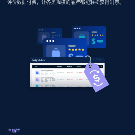
评价数据付费，让各类规模的品牌都能轻松获得洞察。
Home Depot US
URL, Domain, Country code, Model number,
Sku, Product id, Product name, Manufacturer,
and more.
2.1K+
355+
立即开始
Home Depot US - Gather data on products
using specified keywords
URL, Domain, Country code, Model number,
Sku, Product id, Product name, Manufacturer,
and more.
2.1K+
355+
立即开始
准确性