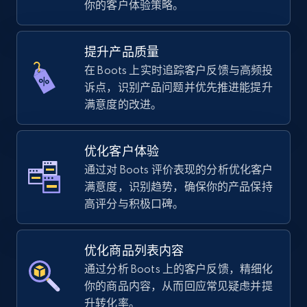
你的客户体验策略。
using sku numbers
URL, Final price, Sku, Currency, Gtin,
Specifications, Image urls, Top reviews, and
提升产品质量
more.
在 Boots 上实时追踪客户反馈与高频投
诉点，识别产品问题并优先推进能提升
5.6K+
878+
立即开始
满意度的改进。
优化客户体验
TikTok Shop
通过对 Boots 评价表现的分析优化客户
URL, Title, Available, Description, Currency, Initial
满意度，识别趋势，确保你的产品保持
price, Final price, Discount percent, and more.
高评分与积极口碑。
5.4K+
669+
立即开始
优化商品列表内容
通过分析 Boots 上的客户反馈，精细化
你的商品内容，从而回应常见疑虑并提
TikTok Shop - category
升转化率。