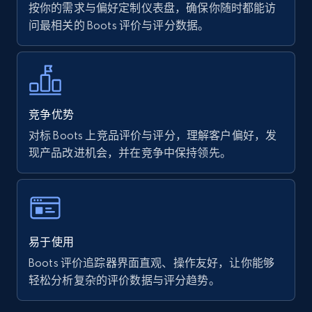
按你的需求与偏好定制仪表盘，确保你随时都能访
问最相关的 Boots 评价与评分数据。
7.4K+
872+
立即开始
Walmart - products
竞争优势
URL, Final price, Sku, Currency, Gtin,
对标 Boots 上竞品评价与评分，理解客户偏好，发
Specifications, Image urls, Top reviews, and
现产品改进机会，并在竞争中保持领先。
more.
5.6K+
878+
立即开始
易于使用
Boots 评价追踪器界面直观、操作友好，让你能够
Walmart - products - Find new products by
轻松分析复杂的评价数据与评分趋势。
using specific category URL
URL, Final price, Sku, Currency, Gtin,