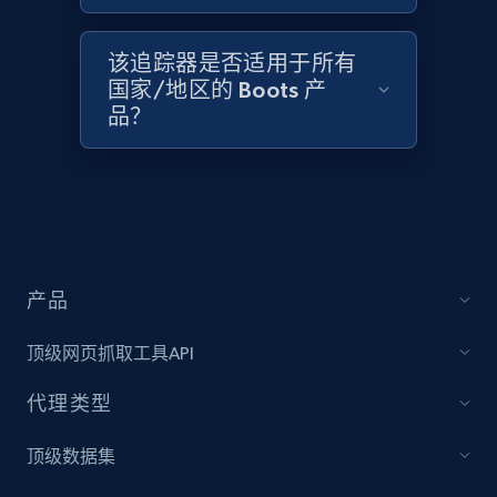
该追踪器是否适用于所有
国家/地区的 Boots 产
Target - Discover products by category url
品？
URL, Product id, Title, Product description,
Rating, Reviews count, Initial price, Discount,
and more.
1.3K+
176+
立即开始
产品
顶级网页抓取工具API
Target - Discover products by specified
UPC
代理类型
URL, Product id, Title, Product description,
Rating, Reviews count, Initial price, Discount,
顶级数据集
and more.