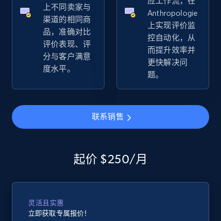
应工作流，在
上不同卖家与
URL, Product id, Title, Seller name, Seller rating,
Anthropologie
渠道的相同商
Seller reviews, Breadcrumbs, Root category, and
上实现评价监
more.
品，准确对比
控自动化，从
评价表现、评
而提升效率并
分与客户满意
2.5K+
359+
立即开始
更快解决问
度水平。
题。
eBay - Gather data on products using
联系销售
specified keywords
URL, Product id, Title, Seller name, Seller rating,
Seller reviews, Breadcrumbs, Root category, and
more.
起价 $250/月
2.5K+
359+
立即开始
灵活且实惠
立即获取专属报价！