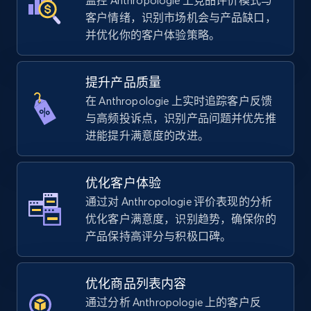
监控 Anthropologie 上竞品评价模式与
客户情绪，识别市场机会与产品缺口，
Walmart - products - Discover products by
并优化你的客户体验策略。
using sku numbers
URL, Final price, Sku, Currency, Gtin,
Specifications, Image urls, Top reviews, and
提升产品质量
more.
在 Anthropologie 上实时追踪客户反馈
与高频投诉点，识别产品问题并优先推
5.6K+
875+
立即开始
进能提升满意度的改进。
优化客户体验
TikTok Shop
通过对 Anthropologie 评价表现的分析
URL, Title, Available, Description, Currency, Initial
优化客户满意度，识别趋势，确保你的
price, Final price, Discount percent, and more.
产品保持高评分与积极口碑。
5.4K+
667+
立即开始
优化商品列表内容
通过分析 Anthropologie 上的客户反