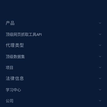
and more.
1.3K+
175+
立即开始
产品
顶级网页抓取工具API
Zara - Products
代理类型
Category id, Product id, Product name, Price,
Currency, Colour code, Colour, Description, and
顶级数据集
more.
项目
1.2K+
208+
立即开始
法律信息
学习中心
Zara - Products - discovery by category url
公司
Category id, Product id, Product name, Price,
Currency, Colour code, Colour, Description, and