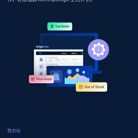
Google Shopping
URL, Product id, Title, Product description,
Rating, Reviews count, Images, Variations, and
more.
2.4K+
199+
立即开始
Google Shopping - collects products from
web using keywords
URL, Product id, Title, Product description,
Rating, Reviews count, Images, Variations, and
more.
2.4K+
199+
立即开始
性价比