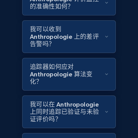
1.6K+
181+
立即开始
的准确性如何？
我可以收到
Target
Anthropologie 上的差评
URL, Product id, Title, Product description,
告警吗？
Rating, Reviews count, Initial price, Discount,
and more.
追踪器如何应对
1.3K+
175+
立即开始
Anthropologie 算法变
化？
Target - Gather data on products using
我可以在 Anthropologie
specified keywords
上同时追踪已验证与未验
证评价吗？
URL, Product id, Title, Product description,
Rating, Reviews count, Initial price, Discount,
and more.