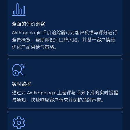
more.
35.2K+
5.7K+
立即开始
全面的评价洞察
Anthropologie 评价追踪器可对客户反馈与评分进行
全景概览，帮助你识别口碑风险，并基于客户情绪
优化产品供给与策略。
Amazon products - find products by using
upc numbers
Title, Seller name, Brand, Description, Initial
price, Currency, Availability, Reviews count, and
more.
实时监控
35.2K+
5.7K+
立即开始
通过对 Anthropologie 上差评与评分下滑的实时提醒
与通知，快速响应客户诉求并保护品牌声誉。
Amazon Reviews
URL, Product name, Product rating, Product