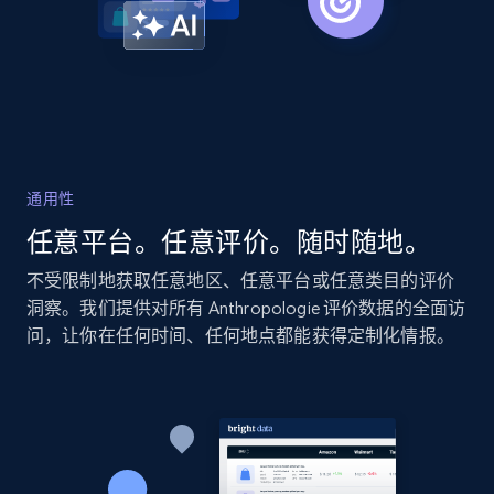
2.1K+
375+
立即开始
Amazon products global dataset - Collect
Amazon products by seller URL
通用性
Title, Seller name, Brand, Description, Initial
任意平台。任意评价。随时随地。
price, Currency, Availability, Reviews count, and
more.
不受限制地获取任意地区、任意平台或任意类目的评价
洞察。我们提供对所有 Anthropologie 评价数据的全面访
2.1K+
375+
立即开始
问，让你在任何时间、任何地点都能获得定制化情报。
Amazon products global dataset - Collect
products from Brands URLs