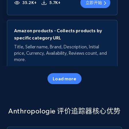
35.2K+
5.7K+
立即开始
Amazon products - Collects products by
specific category URL
Title, Seller name, Brand, Description, Initial
price, Currency, Availability, Reviews count, and
more.
35.2K+
5.7K+
立即开始
Load more
Amazon products - Collects products by
Anthropologie 评价追踪器核心优势
specific keywords
Title, Seller name, Brand, Description, Initial
price, Currency, Availability, Reviews count, and