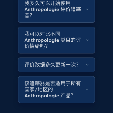
我多久可以开始使用
Anthropologie 评价追踪
1.3K+
175+
立即开始
器？
我可以对比不同
Target - Discover products by category url
Anthropologie 类目的评
URL, Product id, Title, Product description,
价情绪吗？
Rating, Reviews count, Initial price, Discount,
and more.
评价数据多久更新一次？
1.3K+
175+
立即开始
该追踪器是否适用于所有
国家/地区的
Target - Discover products by specified
Anthropologie 产品？
UPC
URL, Product id, Title, Product description,
Rating, Reviews count, Initial price, Discount,