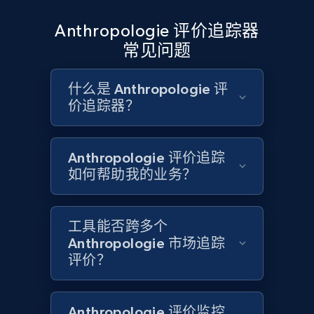
1.9K+
322+
立即开始
Anthropologie 评价追踪器
常见问题
Etsy - Collects data from shop's URL
什么是 Anthropologie 评
价追踪器？
URL, Product id, Listing inventory id, Title, Rating,
Reviews count shop, Reviews count item, Initial
price, and more.
Anthropologie 评价追踪
如何帮助我的业务？
1.9K+
322+
立即开始
工具能否跨多个
Anthropologie 市场追踪
Amazon products search
评价？
Asin, URL, Name, Sponsored, Initial price, Final
price, Currency, Sold, and more.
Anthropologie 评价监控