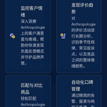
发现评价趋
TikTok Shop - discover records by shop url
监控客户情
势
URL, Title, Available, Description, Currency, Initial
绪
对
price, Final price, Discount percent, and more.
深入洞察
Anthropologie
Anthropologie
的评价活动进
5.4K+
667+
立即开始
上的客户满意
行长期分析，
度与情绪，帮
识别季节性规
助你快速发现
律、常见投诉
负面反馈模式
点，以及竞品
Amazon sellers info
并守护品牌声
之间的整体情
Seller id, URL, Seller name, Description, Detailed
誉。
绪趋势。
info, Stars, Feedbacks, Return policy, and more.
2.5K+
378+
立即开始
自动化口碑
匹配与对比
管理
商品
通过精简的告
轻松匹配
警、报表与响
eBay
Anthropologie