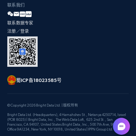
联系我们
more.
1.2K+
208+
立即开始
联系数据专家
注册／登录
Best Buy products
URL, Product id, Title, Images, Final price,
Currency, Discount, Initial price, and more.
蜀ICP备18023585号
1.1K+
149+
立即开始
© Copyright 2026 Bright Data Ltd. | 版权所有
Best Buy products - Collect data on
Bright Data Ltd. (Headquarters), 4 Hamahshev St., Netanya 4250714, Israel
(POB 8025) | Bright Data, Inc., The Web Data Loft, 625 2nd St., San
products using specified keywords
Francisco, CA 94107, United States Bright Data, Inc., 500 7th Ave, 9th Floor
Office 9A1234, New York, NY 10018, United States | IPPN Group Ltd.
URL, Product id, Title, Images, Final price,