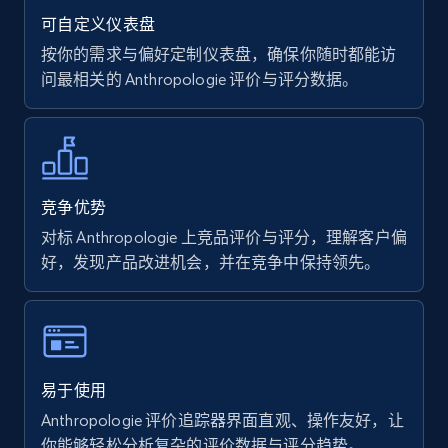
rating object, Product rating max, Rating,
可自定义仪表盘
Author name, Asin, and more.
按你的需求与偏好定制仪表盘，确保你随时都能访
问最相关的 Anthropologie 评价与评分数据。
7.4K+
870+
立即开始
Walmart - products
竞争优势
URL, Final price, Sku, Currency, Gtin,
对标 Anthropologie 上竞品评价与评分，理解客户偏
Specifications, Image urls, Top reviews, and
好，发现产品改进机会，并在竞争中保持领先。
more.
5.6K+
875+
立即开始
易于使用
Anthropologie 评价追踪器界面直观、操作友好，让
Walmart - products - Find new products by
你能够轻松分析复杂的评价数据与评分趋势。
using specific category URL