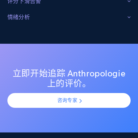
评分下滑告警
守护产品评分
情绪分析
Etsy
监控 Anthropologie 上的评分变化，确保你的商品列表保
理解客户反馈趋势
持较高的客户满意度评分。在产品上新或更新期间识别
URL, Product id, Listing inventory id, Title, Rating,
Reviews count shop, Reviews count item, Initial
评分突然下滑，并通过提前介入防止声誉受损。
利用 AI 驱动的情绪分析，理解所有 Anthropologie 评价
price, and more.
中的客户情感与观点。通过规模化分析评价模式，识别
热门投诉点、受欢迎功能以及产品改进机会。
1.9K+
322+
立即开始
立即开始追踪 Anthropologie
上的评价。
Etsy - Collect data on products using
咨询专家
specified keywords
URL, Product id, Listing inventory id, Title, Rating,
Reviews count shop, Reviews count item, Initial
price, and more.