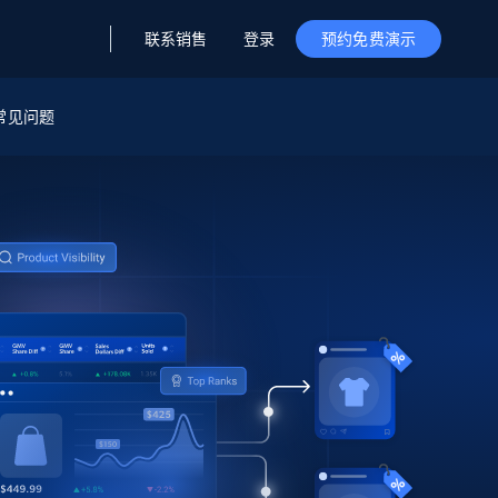
联系销售
登录
预约免费演示
据与洞察
据及洞察
源
常见问题
公司
初创企业计划
零售情报
零售
新
起价
$2000/月
解锁实时电商洞察与AI驱动的业务推荐
洞察
联盟推荐
演示智能体
企业级数据服务
托管式数据
起价
为企业级数据收集量身定制
$1500/月
采集
信任中心
集成
Deep Lookup
测试版
Bright SDK
在海量级网页数据上运行复杂
查询