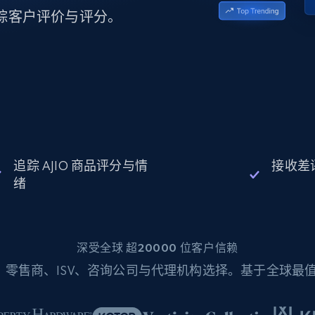
起价
数据中心代理
$0.9/IP
B
追踪客户评价与评分。
静态ISP代理
130万+ 超高速静态住宅代理
追踪 AJIO 商品评分与情
接收差
绪
深受全球 超20000 位客户信赖
零售商、ISV、咨询公司与代理机构选择。基于全球最值得