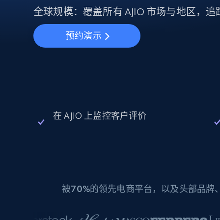
动态代理
起价
$5
$2.5/G
全球规模：覆盖所有 AJIO 市场与地区，
免费套餐
动态代理
5折
超40000万 万高速真人住宅代理
起价
ISP 代理
预约演示
$1.3/IP
数据中心代理
用于数据获取的高速代理
在 AJIO 上监控客户评价
被
70%
的领先电商平台，以及头部品牌、