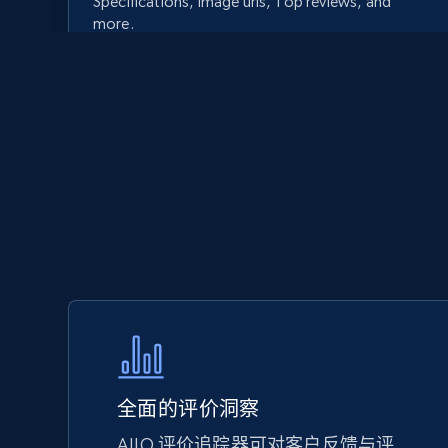
Specifications, Image urls, Top reviews, and
more.
5.6K+
875+
立即开始
Walmart - products - Discover
products by using sku numbers
URL, Final price, Sku, Currency, Gtin,
Specifications, Image urls, Top reviews, and
more.
5.6K+
875+
立即开始
全面的评价洞察
AJIO 评价追踪器可对客户反馈与评