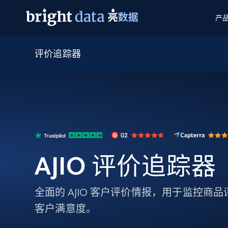
产
评价追踪器
网页数据抓取 API
多模态训练
网页数据抓取 API
工具
网页解锁 API
视频与媒体数据
网页解锁 API
起价
$1/ 每1 次
告别封锁和验证码
获得取之不尽的视频，图片及更多内
免费套餐
第三方工具集成
Discover API
视频信息流——为 VLA 准备就绪
免费
起价
爬虫 API
$1/1k请求
始终在线的代理实时网页发现
获取持续、定向的网页视频，用于训
浏览器扩展
器人策略
搜索引擎结果页 API
搜索引擎 API
起价
数据包
代理网络检查
按需获取多引擎搜索结果
$1/ 每1 次
免费套餐
为各行各业生成可直接用于LLM的数据
Google
Bing
Duckduckgo
Yandex
AJIO 评价追踪器
起价
网站地图
爬虫浏览器 API
爬虫浏览器 API
$5/GB
键启动内置隐匿模式的远程浏览器
全面的 AJIO 客户评价情报，用于监控商
代理基础设施
客户满意度。
代理服务