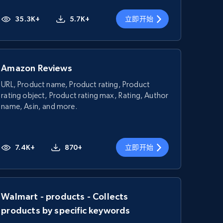
35.3K+
5.7K+
立即开始
Amazon Reviews
URL, Product name, Product rating, Product
rating object, Product rating max, Rating, Author
name, Asin, and more.
7.4K+
870+
立即开始
Walmart - products - Collects
products by specific keywords