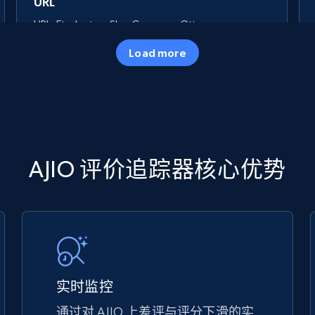
URL
URL, Final price, Sku, Currency, Gtin,
Specifications, Image urls, Top reviews, and
Load more
more.
5.6K+
875+
立即开始
TikTok Shop
AJIO 评价追踪器核心优势
URL, Title, Available, Description, Currency, Initial
price, Final price, Discount percent, and more.
5.4K+
668+
立即开始
实时监控
通过对 AJIO 上差评与评分下滑的实