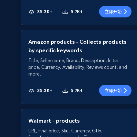
35.3K+
5.7K+
立即开始
Amazon products - Collects products
by specific keywords
Title, Seller name, Brand, Description, Initial
price, Currency, Availability, Reviews count, and
more.
35.3K+
5.7K+
立即开始
Walmart - products
URL, Final price, Sku, Currency, Gtin,