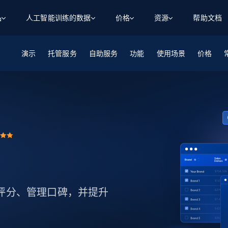
品
人工智能训练的数据
价格
资源
帮助文档
演示
智能体 WEB 执行
数据源
数据源
托管服务
自助服务
功能
使用场景
价格
数
数
资
学习中心
搜索及提取
抓取APIs
抓取APIs
起价
$1
$0.75/1k 记录条
请求
容
让 AI 应用具备搜索与爬取整个网络的能力
从 600+ 个网站获取实时数据
免费套餐
博客
领英
电商
社交媒体
ChatGPT
智能体浏览器
爬虫工作室定价
起价
爬虫工作室
练人形机
让智能体浏览网站并自动执行任务
$1/1k请求
案例研究
免费套餐
将任何网站转化为数据管道
亮数据 MCP
免费
起价
数据集
数据集
网络研讨会
站式工具包，全面解锁网页
请求
$250/100K 记录条
集
来自 600+ 个域名的预收集数据
起价
领英
电商
社交媒体
房地产
代理位置
缓存速递
$0.2/1k HTML
缓存速递
实时网页数据，采集即交付
产品技术视频
品评分、管理口碑，并提升