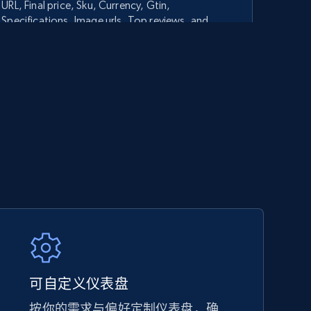
URL, Final price, Sku, Currency, Gtin,
Specifications, Image urls, Top reviews, and
more.
5.6K+
875+
立即开始
TikTok Shop - category
URL, Title, Available, Description, Currency, Initial
price, Final price, Discount percent, and more.
5.4K+
668+
立即开始
可自定义仪表盘
按你的需求与偏好定制仪表盘，确