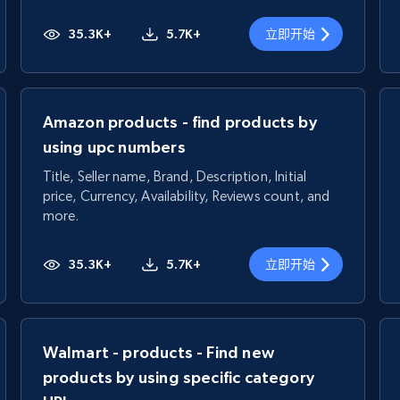
35.3K+
5.7K+
立即开始
Amazon products - find products by
using upc numbers
Title, Seller name, Brand, Description, Initial
price, Currency, Availability, Reviews count, and
more.
35.3K+
5.7K+
立即开始
Walmart - products - Find new
products by using specific category