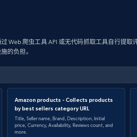
 Web 爬虫工具 API 或无代码抓取工具自行
设施的负担。
Amazon products - Collects products
by best sellers category URL
Title, Seller name, Brand, Description, Initial
price, Currency, Availability, Reviews count, and
more.