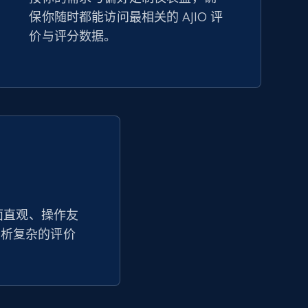
保你随时都能访问最相关的 AJIO 评
Amazon sellers info
价与评分数据。
Seller id, URL, Seller name, Description, Detailed
info, Stars, Feedbacks, Return policy, and more.
2.5K+
378+
立即开始
eBay - Collect products from shops on
eBay
界面直观、操作友
分析复杂的评价
URL, Product id, Title, Seller name, Seller rating,
Seller reviews, Breadcrumbs, Root category, and
more.
2.5K+
359+
立即开始