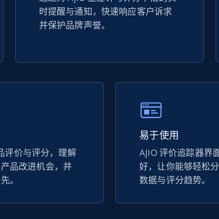
时提醒与通知，快速响应客户诉求
TikTok Shop - discover records by shop
并保护品牌声誉。
url
URL, Title, Available, Description, Currency, Initial
price, Final price, Discount percent, and more.
5.4K+
668+
立即开始
易于使用
eBay - Gather data on products using
specified keywords
上竞品评价与评分，理解
AJIO 评价追踪器
现产品改进机会，并
URL, Product id, Title, Seller name, Seller rating,
好，让你能够轻松
Seller reviews, Breadcrumbs, Root category, and
领先。
数据与评分趋势。
more.
2.5K+
359+
立即开始