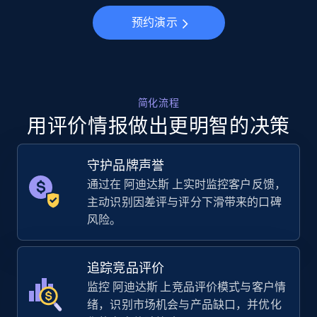
Specifications, Image urls, Top reviews, and
more.
预约演示
5.6K+
877+
立即开始
简化流程
用评价情报做出更明智的决策
Walmart - products - Collects products by
specific keywords
守护品牌声誉
URL, Final price, Sku, Currency, Gtin,
Specifications, Image urls, Top reviews, and
通过在 阿迪达斯 上实时监控客户反馈，
more.
主动识别因差评与评分下滑带来的口碑
风险。
5.6K+
877+
立即开始
追踪竞品评价
监控 阿迪达斯 上竞品评价模式与客户情
绪，识别市场机会与产品缺口，并优化
Walmart - products - Discover products by