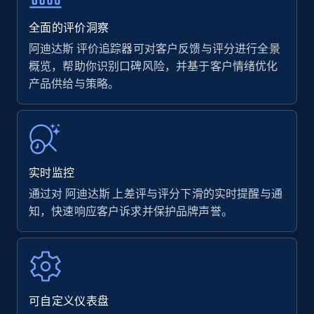
35.3K+
5.7K+
立即开始
全面的评价洞察
阿迪达斯 评价追踪器可对客户反馈与评分进行全景
概览，帮助你识别口碑风险，并基于客户情绪优化
产品供给与策略。
Amazon products - find products by using
upc numbers
Title, Seller name, Brand, Description, Initial
price, Currency, Availability, Reviews count, and
more.
实时监控
35.3K+
5.7K+
立即开始
通过对 阿迪达斯 上差评与评分下滑的实时提醒与通
知，快速响应客户诉求并保护品牌声誉。
Amazon Reviews
URL, Product name, Product rating, Product
rating object, Product rating max, Rating,
可自定义仪表盘
Author name, Asin, and more.