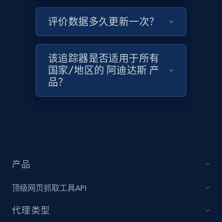
评价数据多久更新一次？
Target - Discover products by category url
该追踪器是否适用于所有
URL, Product id, Title, Product description,
国家/地区的 阿迪达斯 产
Rating, Reviews count, Initial price, Discount,
品？
and more.
1.3K+
176+
立即开始
Target - Discover products by specified
产品
UPC
URL, Product id, Title, Product description,
顶级网页抓取工具API
Rating, Reviews count, Initial price, Discount,
and more.
代理类型