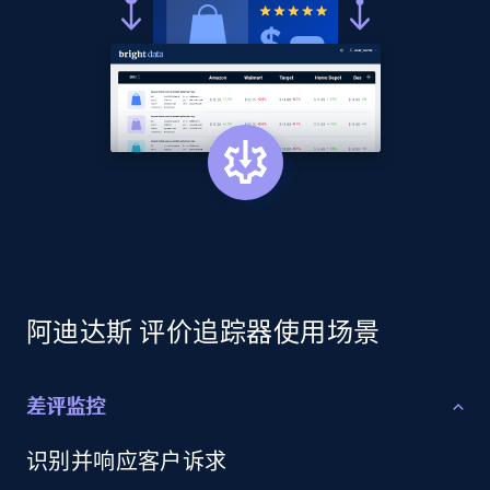
price, Currency, Availability, Reviews count, and
more.
2.1K+
375+
立即开始
Amazon products global dataset - Collects
products by best sellers category URL
Title, Seller name, Brand, Description, Initial
price, Currency, Availability, Reviews count, and
more.
阿迪达斯 评价追踪器使用场景
2.1K+
375+
立即开始
差评监控
识别并响应客户诉求
Amazon products global dataset - Collect