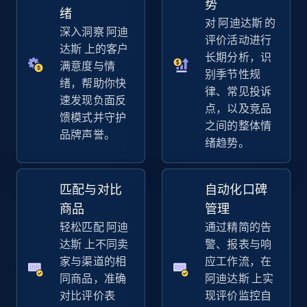
势
URL, Title, Available, Description, Currency, Initial
绪
对 阿迪达斯 的
price, Final price, Discount percent, and more.
深入洞察 阿迪
评价活动进行
达斯 上的客户
长期分析，识
5.4K+
668+
立即开始
满意度与情
别季节性规
绪，帮助你快
律、常见投诉
速发现负面反
点，以及竞品
馈模式并守护
之间的整体情
Amazon sellers info
品牌声誉。
绪趋势。
Seller id, URL, Seller name, Description, Detailed
info, Stars, Feedbacks, Return policy, and more.
匹配与对比
自动化口碑
2.5K+
378+
立即开始
商品
管理
轻松匹配 阿迪
通过精简的告
达斯 上不同卖
警、报表与响
家与渠道的相
应工作流，在
eBay
同商品，准确
阿迪达斯 上实
URL, Product id, Title, Seller name, Seller rating,
对比评价表
现评价监控自
Seller reviews, Breadcrumbs, Root category, and