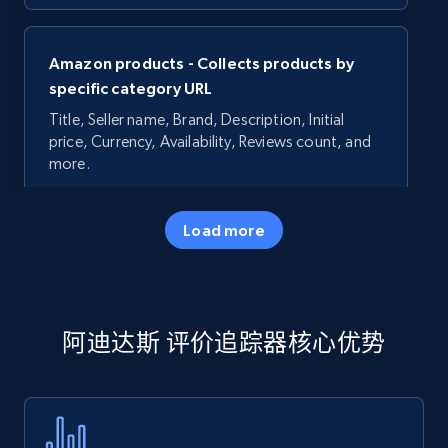
Amazon products - Collects products by
specific category URL
Title, Seller name, Brand, Description, Initial
price, Currency, Availability, Reviews count, and
more.
35.3K+
5.7K+
立即开始
Load more
Amazon products - Collects products by
阿迪达斯 评价追踪器核心优势
specific keywords
Title, Seller name, Brand, Description, Initial
price, Currency, Availability, Reviews count, and
more.