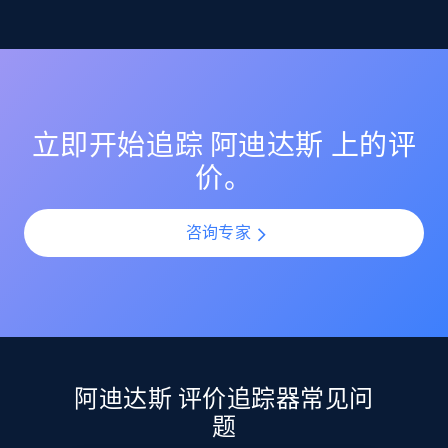
监控 阿迪达斯 上的评分变化，确保你的商品列表保持较
理解客户反馈趋势
高的客户满意度评分。在产品上新或更新期间识别评分
Etsy
突然下滑，并通过提前介入防止声誉受损。
利用 AI 驱动的情绪分析，理解所有 阿迪达斯 评价中的客
URL, Product id, Listing inventory id, Title, Rating,
户情感与观点。通过规模化分析评价模式，识别热门投
Reviews count shop, Reviews count item, Initial
诉点、受欢迎功能以及产品改进机会。
price, and more.
立即开始追踪 阿迪达斯 上的评
价。
1.9K+
323+
立即开始
咨询专家
Etsy - Collect data on products using
specified keywords
URL, Product id, Listing inventory id, Title, Rating,
Reviews count shop, Reviews count item, Initial
price, and more.
阿迪达斯 评价追踪器常见问
题
1.9K+
323+
立即开始