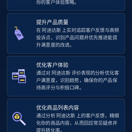
你的客户体验策略。
using sku numbers
URL, Final price, Sku, Currency, Gtin,
Specifications, Image urls, Top reviews, and
提升产品质量
more.
在 阿迪达斯 上实时追踪客户反馈与高频
投诉点，识别产品问题并优先推进能提
5.6K+
877+
立即开始
升满意度的改进。
优化客户体验
TikTok Shop
通过对 阿迪达斯 评价表现的分析优化客
URL, Title, Available, Description, Currency, Initial
户满意度，识别趋势，确保你的产品保
price, Final price, Discount percent, and more.
持高评分与积极口碑。
5.4K+
668+
立即开始
优化商品列表内容
通过分析 阿迪达斯 上的客户反馈，精细
化你的商品内容，从而回应常见疑虑并
TikTok Shop - category
提升转化率。