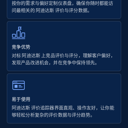
按你的需求与偏好定制仪表盘，确保你随时都能访
问最相关的 阿迪达斯 评价与评分数据。
7.4K+
872+
立即开始
Walmart - products
竞争优势
URL, Final price, Sku, Currency, Gtin,
对标 阿迪达斯 上竞品评价与评分，理解客户偏好，
Specifications, Image urls, Top reviews, and
发现产品改进机会，并在竞争中保持领先。
more.
5.6K+
877+
立即开始
易于使用
阿迪达斯 评价追踪器界面直观、操作友好，让你能
Walmart - products - Find new products by
够轻松分析复杂的评价数据与评分趋势。
using specific category URL
URL, Final price, Sku, Currency, Gtin,