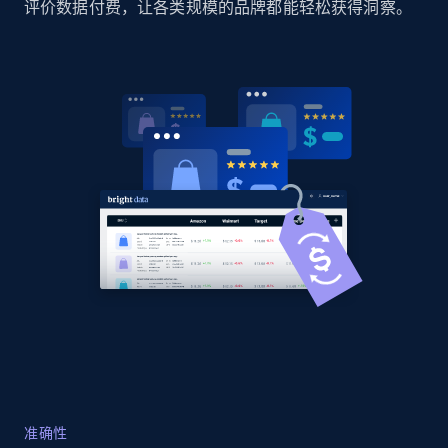
评价数据付费，让各类规模的品牌都能轻松获得洞察。
Home Depot US
URL, Domain, Country code, Model number,
Sku, Product id, Product name, Manufacturer,
and more.
2.1K+
355+
立即开始
Home Depot US - Gather data on products
using specified keywords
URL, Domain, Country code, Model number,
Sku, Product id, Product name, Manufacturer,
and more.
2.1K+
355+
立即开始
准确性