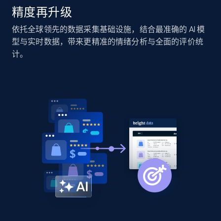
精度再升级
Home Depot US - Discover products by
依托全球领先的数据采集基础设施，结合最准确的 AI 模
specified URL
型与实时数据，带来更精准的情绪分析与全面的评价统
URL, Domain, Country code, Model number,
计。
Sku, Product id, Product name, Manufacturer,
and more.
2.1K+
355+
立即开始
Home Depot US - Discover products by
specified UPC
URL, Domain, Country code, Model number,
Sku, Product id, Product name, Manufacturer,
and more.