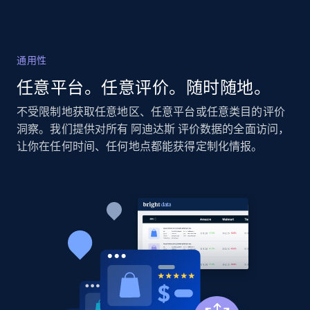
2.1K+
355+
立即开始
通用性
Home Depot US - Discovery products by
任意平台。任意评价。随时随地。
specific category URL
URL, Domain, Country code, Model number,
不受限制地获取任意地区、任意平台或任意类目的评价
Sku, Product id, Product name, Manufacturer,
洞察。我们提供对所有 阿迪达斯 评价数据的全面访问，
and more.
让你在任何时间、任何地点都能获得定制化情报。
2.1K+
355+
立即开始
Amazon products global dataset
Title, Seller name, Brand, Description, Initial
price, Currency, Availability, Reviews count, and
more.