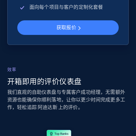
URL, Product id, Title, Seller name, Seller rating,
面向每个项目与客户的定制化套餐
Seller reviews, Breadcrumbs, Root category, and
more.
获取报价
2.5K+
359+
立即开始
eBay - Collect records by category
效率
URL, Product id, Title, Seller name, Seller rating,
Seller reviews, Breadcrumbs, Root category, and
开箱即用的评价仪表盘
more.
我们直观的自助仪表盘与专属客户成功经理，无需额外
资源也能确保你顺利落地，让你以更少时间完成更多工
2.5K+
359+
立即开始
作，轻松追踪 阿迪达斯 上的评价。
Google Shopping