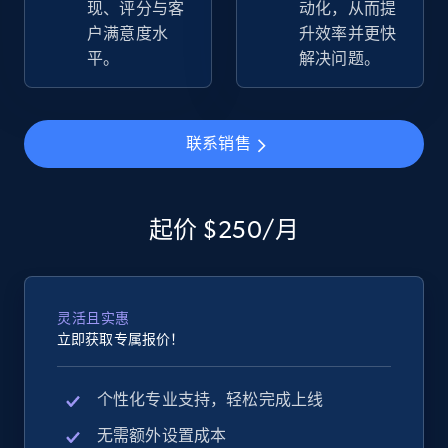
现、评分与客
动化，从而提
more.
户满意度水
升效率并更快
平。
解决问题。
2.5K+
359+
立即开始
联系销售
eBay - Gather data on products using
specified keywords
起价 $250/月
URL, Product id, Title, Seller name, Seller rating,
Seller reviews, Breadcrumbs, Root category, and
more.
灵活且实惠
2.5K+
359+
立即开始
立即获取专属报价！
个性化专业支持，轻松完成上线
eBay - Collect products from shops on eBay
无需额外设置成本