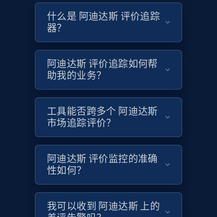
什么是 阿迪达斯 评价追踪
器？
Etsy - Collects data from shop's URL
URL, Product id, Listing inventory id, Title, Rating,
Reviews count shop, Reviews count item, Initial
阿迪达斯 评价追踪如何帮
price, and more.
助我的业务？
1.9K+
323+
立即开始
工具能否跨多个 阿迪达斯
市场追踪评价？
Amazon products search
阿迪达斯 评价监控的准确
Asin, URL, Name, Sponsored, Initial price, Final
性如何？
price, Currency, Sold, and more.
1.6K+
181+
立即开始
我可以收到 阿迪达斯 上的