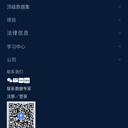
顶级数据集
1.3K+
176+
立即开始
项目
法律信息
Zara - Products
Category id, Product id, Product name, Price,
学习中心
Currency, Colour code, Colour, Description, and
more.
公司
联系我们
1.2K+
208+
立即开始
联系数据专家
注册／登录
Zara - Products - discovery by category url
Category id, Product id, Product name, Price,
Currency, Colour code, Colour, Description, and
more.