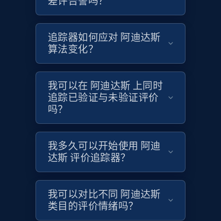
差评告警吗？
Target
追踪器如何应对 阿迪达斯
URL, Product id, Title, Product description,
算法变化？
Rating, Reviews count, Initial price, Discount,
and more.
我可以在 阿迪达斯 上同时
1.3K+
176+
立即开始
追踪已验证与未验证评价
吗？
Target - Gather data on products using
我多久可以开始使用 阿迪
specified keywords
达斯 评价追踪器？
URL, Product id, Title, Product description,
Rating, Reviews count, Initial price, Discount,
and more.
我可以对比不同 阿迪达斯
类目的评价情绪吗？
1.3K+
176+
立即开始