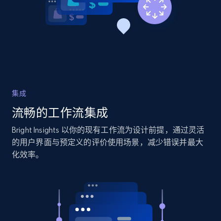
2.1K+
375+
立即开始
Amazon products global dataset - Collects
products by specific category URL
Title, Seller name, Brand, Description, Initial
集成
price, Currency, Availability, Reviews count, and
流畅的工作流集成
more.
Bright Insights 以你的现有工作流为设计前提，通过灵活
2.1K+
375+
立即开始
的用户界面与预定义的评价使用场景，减少错误并最大
化效率。
Amazon products global dataset -
Collecting products by keyword search
Title, Seller name, Brand, Description, Initial