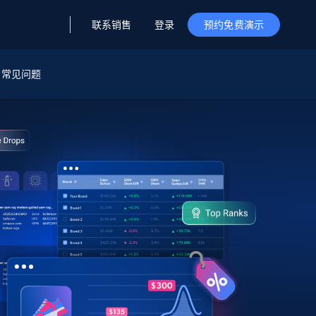
联系销售
登录
预约免费演示
据与洞察
据及洞察
源
常见问题
公司
初创企业计划
零售情报
零售
新
起价
$2000/月
解锁实时电商洞察与AI驱动的业务推荐
洞察
联盟推荐
演示智能体
企业级数据服务
托管式数据
起价
为企业级数据收集量身定制
$1500/月
采集
信任中心
集成
Deep Lookup
测试版
Bright SDK
在海量级网页数据上运行复杂
查询