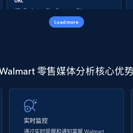
URL
URL, Final price, Sku, Currency, Gtin,
Specifications, Image urls, Top reviews, and
Load more
more.
5.6K+
875+
立即开始
TikTok Shop
Walmart 零售媒体分析核心优
URL, Title, Available, Description, Currency, Initial
price, Final price, Discount percent, and more.
5.4K+
667+
立即开始
实时监控
通过实时提醒和通知掌握 Walmart