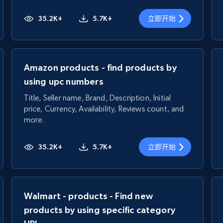
35.2K+
5.7K+
立即开始
Amazon products - find products by
using upc numbers
Title, Seller name, Brand, Description, Initial
price, Currency, Availability, Reviews count, and
more.
35.2K+
5.7K+
立即开始
Walmart - products - Find new
products by using specific category