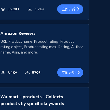
35.2K+
5.7K+
立即开始
Amazon Reviews
URL, Product name, Product rating, Product
rating object, Product rating max, Rating, Author
name, Asin, and more.
7.4K+
870+
立即开始
Walmart - products - Collects
products by specific keywords