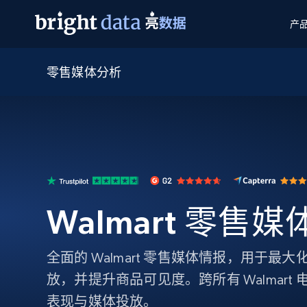
产
零售媒体分析
网页数据抓取 API
多模态训练
网页数据抓取 API
工具
网页解锁 API
视频与媒体数据
网页解锁 API
起价
$1/ 每1 次
告别封锁和验证码
获得取之不尽的视频，图片及更多内
免费套餐
第三方工具集成
Discover API
视频信息流——为 VLA 准备就绪
免费
起价
爬虫 API
$1/1k请求
始终在线的代理实时网页发现
获取持续、定向的网页视频，用于训
浏览器扩展
器人策略
搜索引擎结果页 API
搜索引擎 API
起价
数据包
代理网络检查
按需获取多引擎搜索结果
$1/ 每1 次
免费套餐
为各行各业生成可直接用于LLM的数据
Walmart 零售
Google
Bing
Duckduckgo
Yandex
起价
网站地图
爬虫浏览器 API
爬虫浏览器 API
$5/GB
键启动内置隐匿模式的远程浏览器
全面的 Walmart 零售媒体情报，用于最
代理基础设施
放，并提升商品可见度。跨所有 Walmart
代理服务
表现与媒体投放。