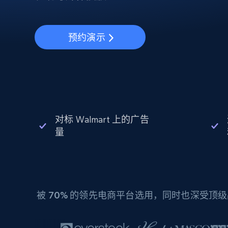
动态代理
起价
$5
$2.5/G
免费套餐
动态代理
5折
超40000万 万高速真人住宅代理
起价
ISP 代理
$1.3/IP
预约演示
数据中心代理
用于数据获取的高速代理
对标 Walmart 上的广告
量
被
70%
的领先电商平台选用，同时也深受顶级