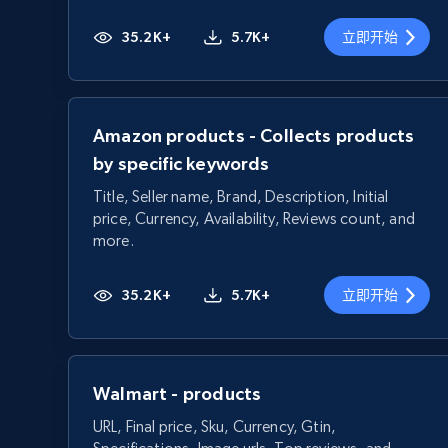
35.2K+
5.7K+
立即开始
Amazon products - Collects products
by specific keywords
Title, Seller name, Brand, Description, Initial
price, Currency, Availability, Reviews count, and
more.
35.2K+
5.7K+
立即开始
Walmart - products
URL, Final price, Sku, Currency, Gtin,