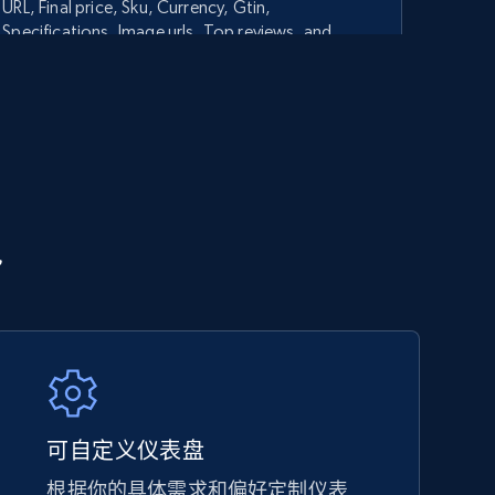
URL, Final price, Sku, Currency, Gtin,
Specifications, Image urls, Top reviews, and
more.
5.6K+
875+
立即开始
TikTok Shop - category
势
URL, Title, Available, Description, Currency, Initial
price, Final price, Discount percent, and more.
5.4K+
667+
立即开始
可自定义仪表盘
根据你的具体需求和偏好定制仪表