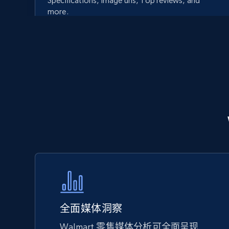
Specifications, Image urls, Top reviews, and
more.
5.6K+
875+
立即开始
Walmart - products - Discover
products by using sku numbers
URL, Final price, Sku, Currency, Gtin,
Specifications, Image urls, Top reviews, and
more.
5.6K+
875+
立即开始
全面媒体洞察
Walmart 零售媒体分析可全面呈现