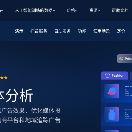
品
人工智能训练的数据
价格
资源
帮助文档
演示
智能体 WEB 执行
数据源
数据源
托管服务
自助服务
功能
使用场景
定价
数
数
资
学习中心
搜索及提取
抓取APIs
抓取APIs
起价
$1
$0.75/1k 记录条
请求
容
让 AI 应用具备搜索与爬取整个网络的能力
从 600+ 个网站获取实时数据
免费套餐
博客
领英
电商
社交媒体
ChatGPT
智能体浏览器
爬虫工作室定价
起价
爬虫工作室
练人形机
让智能体浏览网站并自动执行任务
$1/1k请求
案例研究
免费套餐
将任何网站转化为数据管道
亮数据 MCP
免费
起价
数据集
数据集
网络研讨会
站式工具包，全面解锁网页
请求
$250/100K 记录条
集
来自 600+ 个域名的预收集数据
媒体分析
起价
领英
电商
社交媒体
房地产
代理位置
缓存速递
$0.2/1k HTML
缓存速递
实时网页数据，采集即交付
产品技术视频
大化广告效果、优化媒体投
 电商平台和地域追踪广告