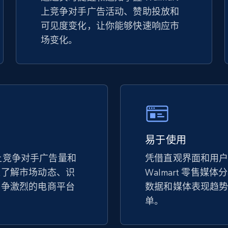
上竞争对手广告活动、赞助投放和
TikTok Shop - discover records by shop
可见度变化，让你能够快速响应市
url
场变化。
URL, Title, Available, Description, Currency, Initial
price, Final price, Discount percent, and more.
5.4K+
667+
立即开始
易于使用
eBay - Gather data on products using
specified keywords
t 上竞争对手广告量和
凭借直观界面和用
以了解市场动态、识
Walmart 零售媒
URL, Product id, Title, Seller name, Seller rating,
Seller reviews, Breadcrumbs, Root category, and
竞争激烈的电商平台
数据和媒体表现趋
more.
单。
2.5K+
359+
立即开始