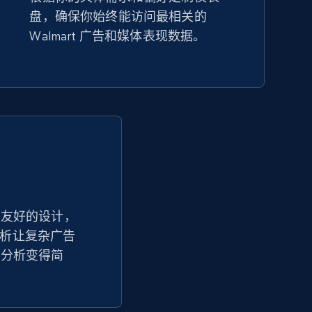
盘，确保你始终能访问最相关的
Amazon sellers info
Walmart 广告和媒体表现数据。
Seller id, URL, Seller name, Description, Detailed
info, Stars, Feedbacks, Return policy, and more.
2.5K+
378+
立即开始
eBay - Collect products from shops on
eBay
户友好的设计，
体分析让复杂广告
URL, Product id, Title, Seller name, Seller rating,
Seller reviews, Breadcrumbs, Root category, and
势分析变得简
more.
2.5K+
359+
立即开始