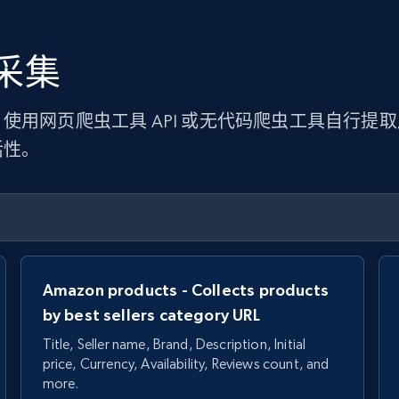
采集
使用网页爬虫工具 API 或无代码爬虫工具自行提
活性。
Amazon products - Collects products
by best sellers category URL
Title, Seller name, Brand, Description, Initial
price, Currency, Availability, Reviews count, and
more.