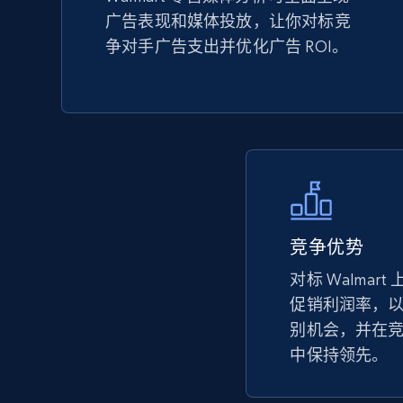
广告表现和媒体投放，让你对标竞
TikTok Shop - Collect TikTok shop
争对手广告支出并优化广告 ROI。
products by keywords search
URL, Title, Available, Description, Currency, Initial
price, Final price, Discount percent, and more.
5.4K+
667+
立即开始
竞争优势
eBay
对标 Walmar
URL, Product id, Title, Seller name, Seller rating,
Seller reviews, Breadcrumbs, Root category, and
促销利润率，
more.
别机会，并在
中保持领先。
2.5K+
359+
立即开始