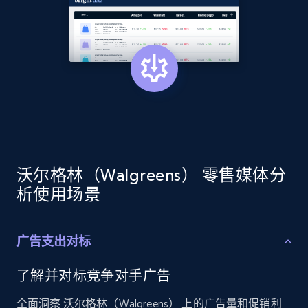
Amazon products global dataset - Collect
Amazon products by seller URL
Title, Seller name, Brand, Description, Initial
price, Currency, Availability, Reviews count, and
more.
2.1K+
375+
立即开始
沃尔格林（Walgreens） 零售媒体分
析使用场景
Amazon products global dataset - Collect
广告支出对标
products from Brands URLs
Title, Seller name, Brand, Description, Initial
了解并对标竞争对手广告
price, Currency, Availability, Reviews count, and
more.
全面洞察 沃尔格林（Walgreens） 上的广告量和促销利