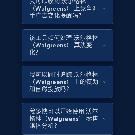
我可以收到 沃尔格林
Rating, Reviews count, Initial price, Discount,
（Walgreens） 上竞争对
and more.
手广告变化提醒吗？
1.3K+
175+
立即开始
该工具如何处理 沃尔格林
（Walgreens） 算法变
化？
Target - Discover products by category url
URL, Product id, Title, Product description,
Rating, Reviews count, Initial price, Discount,
我可以同时追踪 沃尔格林
and more.
（Walgreens） 上的赞助
和自然投放吗？
1.3K+
175+
立即开始
我多快可以开始使用 沃尔
格林（Walgreens） 零售
Target - Discover products by specified
媒体分析？
UPC