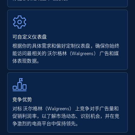
Amazon Reviews
URL, Product name, Product rating, Product
rating object, Product rating max, Rating,
Author name, Asin, and more.
可自定义仪表盘
7.4K+
870+
立即开始
根据你的具体需求和偏好定制仪表盘，确保你始终
能访问最相关的 沃尔格林（Walgreens） 广告和媒
体表现数据。
Walmart - products
URL, Final price, Sku, Currency, Gtin,
Specifications, Image urls, Top reviews, and
more.
竞争优势
对标 沃尔格林（Walgreens） 上竞争对手广告量和
5.6K+
875+
立即开始
促销利润率，以了解市场动态、识别机会，并在竞
争激烈的电商平台中保持领先。