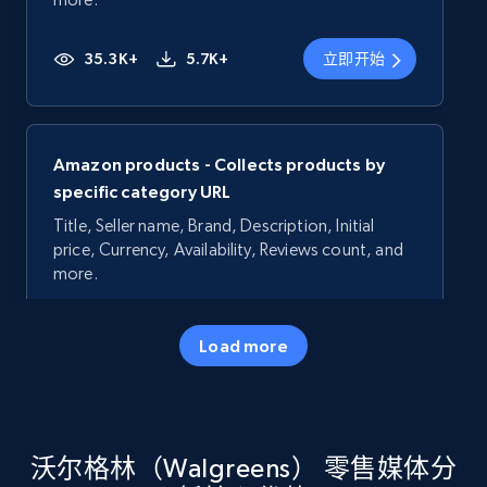
35.3K+
5.7K+
立即开始
Amazon products - Collects products by
specific category URL
Title, Seller name, Brand, Description, Initial
price, Currency, Availability, Reviews count, and
more.
35.3K+
5.7K+
立即开始
Load more
Amazon products - Collects products by
沃尔格林（Walgreens） 零售媒体分
specific keywords