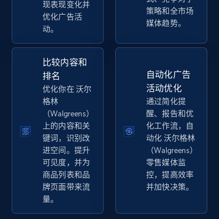
现表现变化并
策略和全市场
eBay
优化广告活
媒体趋势。
动。
URL, Product id, Title, Seller name, Seller rating,
Seller reviews, Breadcrumbs, Root category, and
more.
比较内容和
自动化广告
排名
2.5K+
359+
立即开始
活动优化
优化你在 沃尔
格林
通过简化提
（Walgreens）
醒、报告和优
上的内容和关
化工作流，自
eBay - Gather data on products using
键词，识别改
动化 沃尔格林
specified keywords
进空间。提升
（Walgreens）
URL, Product id, Title, Seller name, Seller rating,
可见度，并为
零售媒体监
Seller reviews, Breadcrumbs, Root category, and
商品列表和品
控，提高效率
more.
牌页面带来流
并加快决策。
量。
2.5K+
359+
立即开始