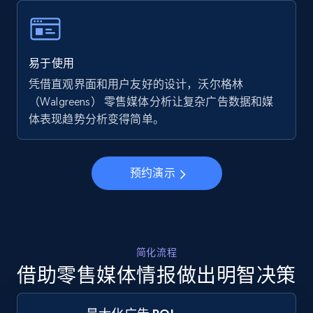
Walmart - products - Find new products by
using specific category URL
URL, Final price, Sku, Currency, Gtin,
易于使用
Specifications, Image urls, Top reviews, and
more.
凭借直观界面和用户友好的设计，沃尔格林
（Walgreens） 零售媒体分析让复杂广告数据和媒
体表现趋势分析变得简单。
5.6K+
875+
立即开始
预约演示
Walmart - products - Collects products by
specific keywords
URL, Final price, Sku, Currency, Gtin,
Specifications, Image urls, Top reviews, and
简化流程
more.
借助零售媒体情报做出明智决策
5.6K+
875+
立即开始