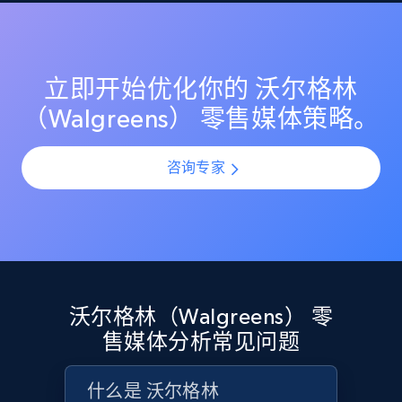
势，以优化定价策略并最大化盈利能力。
分析 沃尔格林（Walgreens） 上的搜索结果和高排名关
price, and more.
键词。识别提升搜索可见度和自然流量的机会，以推动
品牌认知和销售。
1.9K+
323+
立即开始
立即开始优化你的 沃尔格林
（Walgreens） 零售媒体策略。
Etsy - Collects data from shop's URL
咨询专家
URL, Product id, Listing inventory id, Title, Rating,
Reviews count shop, Reviews count item, Initial
price, and more.
1.9K+
323+
立即开始
沃尔格林（Walgreens） 零
售媒体分析常见问题
Amazon products search
Asin, URL, Name, Sponsored, Initial price, Final
什么是 沃尔格林
price, Currency, Sold, and more.