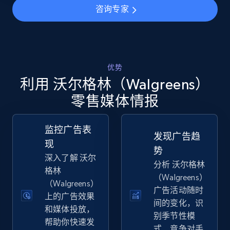
咨询专家
TikTok Shop - discover records by shop url
URL, Title, Available, Description, Currency, Initial
price, Final price, Discount percent, and more.
优势
利用 沃尔格林（Walgreens）
5.4K+
668+
立即开始
零售媒体情报
监控广告表
发现广告趋
Amazon sellers info
现
势
Seller id, URL, Seller name, Description, Detailed
深入了解 沃尔
分析 沃尔格林
info, Stars, Feedbacks, Return policy, and more.
格林
（Walgreens）
（Walgreens）
广告活动随时
上的广告效果
2.5K+
378+
立即开始
间的变化，识
和媒体投放，
别季节性模
帮助你快速发
式、竞争对手