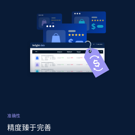
2.1K+
355+
立即开始
Home Depot US - Discover products by
specified URL
URL, Domain, Country code, Model number,
Sku, Product id, Product name, Manufacturer,
and more.
2.1K+
355+
立即开始
Home Depot US - Discover products by
准确性
specified UPC
精度臻于完善
URL, Domain, Country code, Model number,