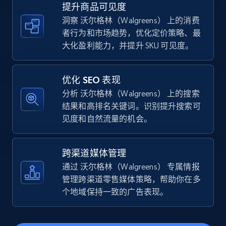
提升商品可见度
洞察 沃尔格林（Walgreens） 上的消费
者行为和市场趋势，优化定价策略、最
TikTok Shop - category
大化盈利能力，并提升 SKU 可见度。
URL, Title, Available, Description, Currency, Initial
price, Final price, Discount percent, and more.
优化 SEO 表现
分析 沃尔格林（Walgreens） 上的搜索
5.4K+
668+
立即开始
结果和高排名关键词。识别提升搜索可
见度和自然流量的机会。
TikTok Shop - Collect TikTok shop products
跨渠道媒体管理
by keywords search
通过 沃尔格林（Walgreens） 专属情报
URL, Title, Available, Description, Currency, Initial
管理跨渠道零售媒体策略，帮助你在多
price, Final price, Discount percent, and more.
个地域保持一致的广告表现。
5.4K+
668+
立即开始