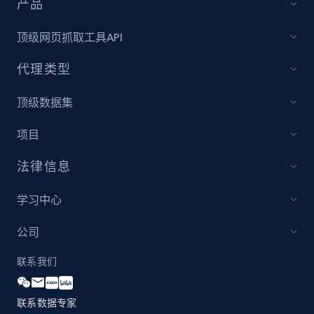
产品
Category id, Product id, Product name, Price,
Currency, Colour code, Colour, Description, and
顶级网页抓取工具API
more.
代理类型
1.2K+
208+
立即开始
顶级数据集
项目
Best Buy products
法律信息
URL, Product id, Title, Images, Final price,
Currency, Discount, Initial price, and more.
学习中心
1.1K+
149+
立即开始
公司
联系我们
Best Buy products - Collect data on
联系数据专家
products using specified keywords