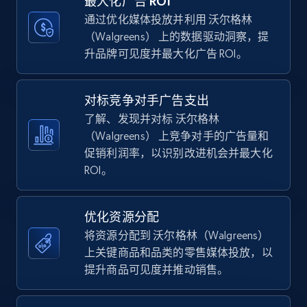
最大化广告 ROI
通过优化媒体投放并利用 沃尔格林
（Walgreens） 上的数据驱动洞察，提
Walmart - products - Discover products by
升品牌可见度并最大化广告 ROI。
using sku numbers
URL, Final price, Sku, Currency, Gtin,
对标竞争对手广告支出
Specifications, Image urls, Top reviews, and
more.
了解、发现并对标 沃尔格林
（Walgreens） 上竞争对手的广告量和
促销利润率，以识别改进机会并最大化
5.6K+
875+
立即开始
ROI。
优化资源分配
TikTok Shop
将资源分配到 沃尔格林（Walgreens）
URL, Title, Available, Description, Currency, Initial
上关键商品和品类的零售媒体投放，以
price, Final price, Discount percent, and more.
提升商品可见度并推动销售。
5.4K+
668+
立即开始