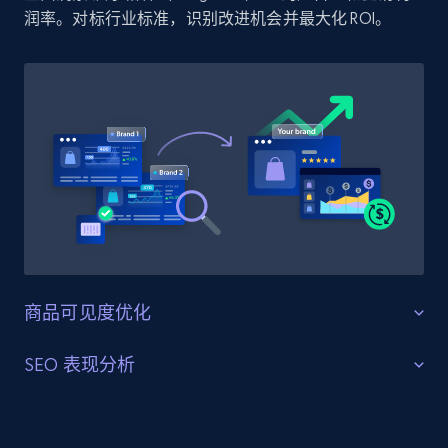
润率。对标行业标准，识别改进机会并最大化 ROI。
2.1K+
375+
立即开始
Etsy
URL, Product id, Listing inventory id, Title, Rating,
Reviews count shop, Reviews count item, Initial
price, and more.
1.9K+
323+
立即开始
商品可见度优化
Etsy - Collect data on products using
最大化可见度和影响力
SEO 表现分析
specified keywords
高效分配资源，推动 沃尔格林（Walgreens） 上关键商
优化搜索结果和高排名
URL, Product id, Listing inventory id, Title, Rating,
品和品类的零售媒体投放。洞察消费者行为和市场趋
Reviews count shop, Reviews count item, Initial