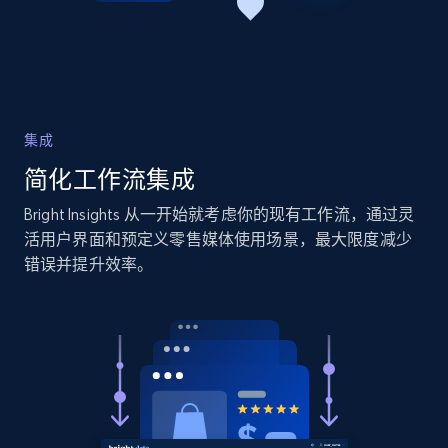
Amazon products global dataset -
Collecting products by keyword search
Title, Seller name, Brand, Description, Initial
price, Currency, Availability, Reviews count, and
more.
集成
简化工作流集成
2.1K+
375+
立即开始
Bright Insights 从一开始就考虑你的现有工作流，通过灵
活用户界面和预定义零售媒体使用场景，最大限度减少
错误并提升效率。
Amazon products global dataset - Collects
products by best sellers category URL
Title, Seller name, Brand, Description, Initial
price, Currency, Availability, Reviews count, and
more.
2.1K+
375+
立即开始