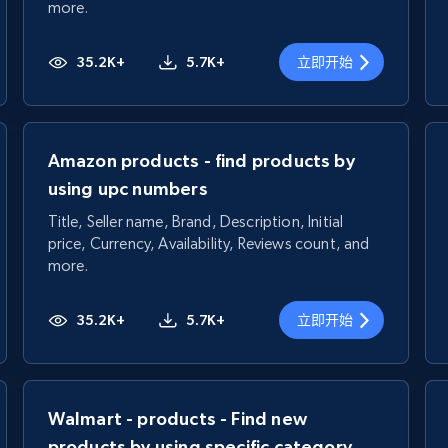
more.
35.2K+
5.7K+
立即开始
Amazon products - find products by
using upc numbers
Title, Seller name, Brand, Description, Initial
price, Currency, Availability, Reviews count, and
more.
35.2K+
5.7K+
立即开始
Walmart - products - Find new
products by using specific category