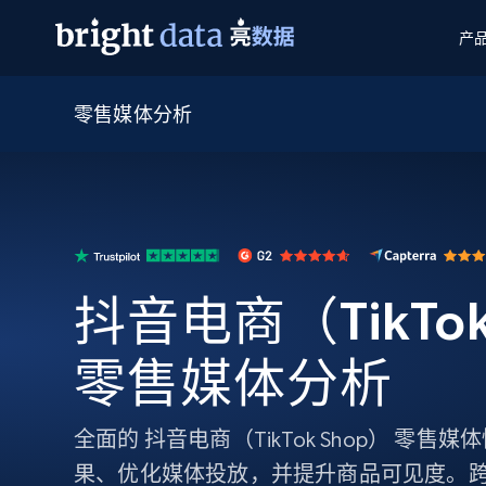
产
零售媒体分析
网页数据抓取 API
多模态训练
网页数据抓取 API
工具
网页解锁 API
视频与媒体数据
网页解锁 API
起价
$1/ 每1 次
告别封锁和验证码
获得取之不尽的视频，图片及更多内
免费套餐
第三方工具集成
Discover API
视频信息流——为 VLA 准备就绪
免费
起价
爬虫 API
$1/1k请求
始终在线的代理实时网页发现
获取持续、定向的网页视频，用于训
浏览器扩展
器人策略
搜索引擎结果页 API
搜索引擎 API
起价
抖音电商（TikTok
数据包
代理网络检查
按需获取多引擎搜索结果
$1/ 每1 次
免费套餐
为各行各业生成可直接用于LLM的数据
Google
Bing
Duckduckgo
Yandex
起价
网站地图
爬虫浏览器 API
爬虫浏览器 API
零售媒体分析
$5/GB
键启动内置隐匿模式的远程浏览器
代理基础设施
全面的 抖音电商（TikTok Shop） 零
代理服务
果、优化媒体投放，并提升商品可见度。跨所有