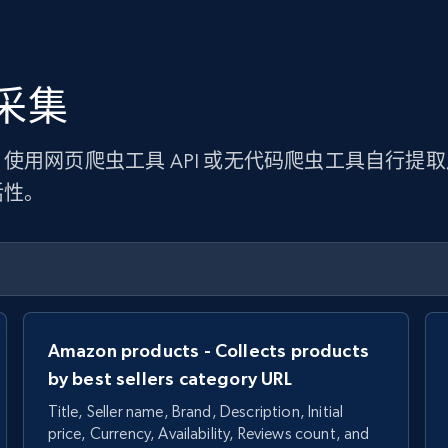
采集
使用网页爬虫工具 API 或无代码爬虫工具自行提
活性。
Amazon products - Collects products
by best sellers category URL
Title, Seller name, Brand, Description, Initial
price, Currency, Availability, Reviews count, and