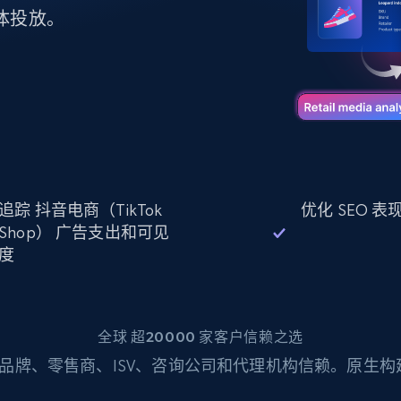
起价
数据中心代理
$0.9/IP
B
体投放。
静态ISP代理
130万+ 超高速静态住宅代理
追踪 抖音电商（TikTok
优化 SEO 
Shop） 广告支出和可见
度
全球 超20000 家客户信赖之选
品牌、零售商、ISV、咨询公司和代理机构信赖。原生