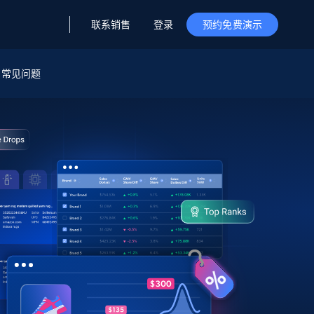
联系销售
登录
预约免费演示
据与洞察
据及洞察
源
常见问题
公司
初创企业计划
零售情报
零售
新
起价
$2000/月
解锁实时电商洞察与AI驱动的业务推荐
洞察
联盟推荐
演示智能体
企业级数据服务
托管式数据
起价
为企业级数据收集量身定制
$1500/月
采集
信任中心
集成
Deep Lookup
测试版
Bright SDK
在海量级网页数据上运行复杂
查询