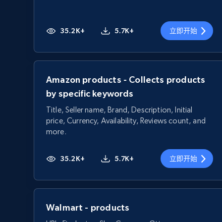
35.2K+
5.7K+
立即开始
Amazon products - Collects products
by specific keywords
Title, Seller name, Brand, Description, Initial
price, Currency, Availability, Reviews count, and
more.
35.2K+
5.7K+
立即开始
Walmart - products