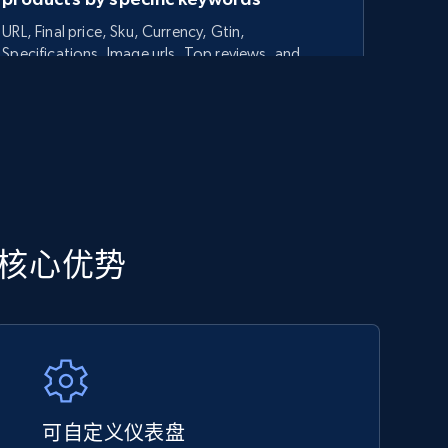
URL, Final price, Sku, Currency, Gtin,
Specifications, Image urls, Top reviews, and
more.
5.6K+
875+
立即开始
TikTok Shop - category
分析核心优势
URL, Title, Available, Description, Currency, Initial
price, Final price, Discount percent, and more.
5.4K+
667+
立即开始
可自定义仪表盘