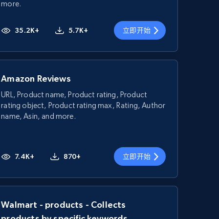
more.
35.2K+
5.7K+
立即开始
Amazon Reviews
URL, Product name, Product rating, Product
rating object, Product rating max, Rating, Author
name, Asin, and more.
7.4K+
870+
立即开始
Walmart - products - Collects
products by specific keywords