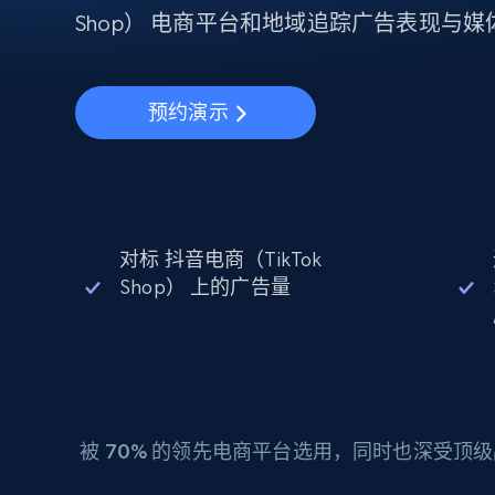
动态代理
起价
$5
$2.5/G
Shop） 电商平台和地域追踪广告表现与媒
免费套餐
动态代理
5折
超40000万 万高速真人住宅代理
起价
ISP 代理
$1.3/IP
数据中心代理
预约演示
用于数据获取的高速代理
对标 抖音电商（TikTok
Shop） 上的广告量
被
70%
的领先电商平台选用，同时也深受顶级