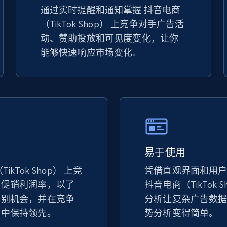
通过实时提醒和通知掌握 抖音电商
（TikTok Shop） 上竞争对手广告活
TikTok Shop - discover records by shop
动、赞助投放和可见度变化，让你
url
能够快速响应市场变化。
URL, Title, Available, Description, Currency, Initial
price, Final price, Discount percent, and more.
5.4K+
667+
立即开始
易于使用
eBay - Gather data on products using
specified keywords
kTok Shop） 上竞
凭借直观界面和用
和促销利润率，以了
URL, Product id, Title, Seller name, Seller rating,
抖音电商（TikTok 
Seller reviews, Breadcrumbs, Root category, and
识别机会，并在竞争
分析让复杂广告数
more.
台中保持领先。
势分析变得简单。