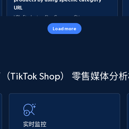
URL
URL, Final price, Sku, Currency, Gtin,
Specifications, Image urls, Top reviews, and
Load more
more.
5.6K+
875+
立即开始
TikTok Shop
TikTok Shop） 零售媒体
URL, Title, Available, Description, Currency, Initial
price, Final price, Discount percent, and more.
5.4K+
667+
立即开始
实时监控