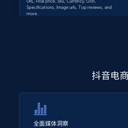
URL, Final price, Sku, Currency, Gtin,
Specifications, Image urls, Top reviews, and
more.
5.6K+
875+
立即开始
Walmart - products - Discover
抖音电商（
products by using sku numbers
URL, Final price, Sku, Currency, Gtin,
Specifications, Image urls, Top reviews, and
more.
5.6K+
875+
立即开始
全面媒体洞察