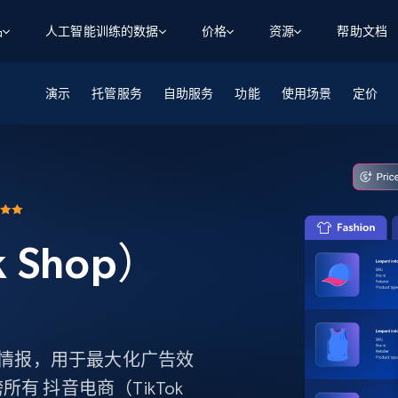
品
人工智能训练的数据
价格
资源
帮助文档
演示
智能体 WEB 执行
数据源
数据源
托管服务
自助服务
功能
使用场景
定价
数
数
资
学习中心
搜索及提取
抓取APIs
抓取APIs
起价
$1
$0.75/1k 记录条
请求
容
让 AI 应用具备搜索与爬取整个网络的能力
从 600+ 个网站获取实时数据
免费套餐
博客
领英
电商
社交媒体
ChatGPT
智能体浏览器
爬虫工作室定价
起价
爬虫工作室
练人形机
让智能体浏览网站并自动执行任务
$1/1k请求
案例研究
免费套餐
将任何网站转化为数据管道
亮数据 MCP
免费
起价
数据集
 Shop）
数据集
网络研讨会
站式工具包，全面解锁网页
请求
$250/100K 记录条
集
来自 600+ 个域名的预收集数据
起价
领英
电商
社交媒体
房地产
代理位置
缓存速递
$0.2/1k HTML
缓存速递
实时网页数据，采集即交付
产品技术视频
售媒体情报，用于最大化广告效
 抖音电商（TikTok