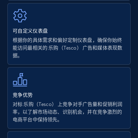
URL, Product name, Product rating, Product
rating object, Product rating max, Rating,
Author name, Asin, and more.
可自定义仪表盘
7.4K+
870+
立即开始
根据你的具体需求和偏好定制仪表盘，确保你始终
能访问最相关的 乐购（Tesco） 广告和媒体表现数
据。
Walmart - products
URL, Final price, Sku, Currency, Gtin,
Specifications, Image urls, Top reviews, and
more.
竞争优势
对标 乐购（Tesco） 上竞争对手广告量和促销利润
5.6K+
875+
立即开始
率，以了解市场动态、识别机会，并在竞争激烈的
电商平台中保持领先。
Walmart - products - Find new products by