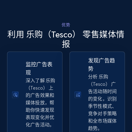
TikTok Shop - discover records by shop url
URL, Title, Available, Description, Currency, Initial
优势
price, Final price, Discount percent, and more.
利用 乐购（Tesco） 零售媒体情
报
5.4K+
668+
立即开始
发现广告趋
监控广告表
势
现
Amazon sellers info
分析 乐购
深入了解 乐购
Seller id, URL, Seller name, Description, Detailed
（Tesco） 广
（Tesco） 上
info, Stars, Feedbacks, Return policy, and more.
告活动随时间
的广告效果和
的变化，识别
媒体投放，帮
季节性模式、
2.5K+
378+
立即开始
助你快速发现
竞争对手策略
表现变化并优
和全市场媒体
化广告活动。
趋势。