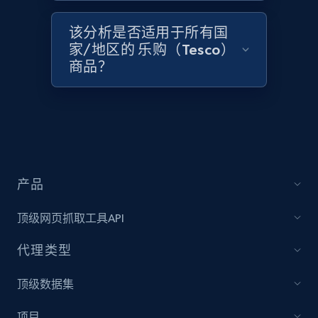
Rating, Reviews count, Initial price, Discount,
and more.
该分析是否适用于所有国
家/地区的 乐购（Tesco）
1.3K+
商品？
175+
立即开始
Zara - Products
Category id, Product id, Product name, Price,
Currency, Colour code, Colour, Description, and
产品
more.
顶级网页抓取工具API
1.2K+
208+
立即开始
代理类型
顶级数据集
Zara - Products - discovery by category url
项目
Category id, Product id, Product name, Price,