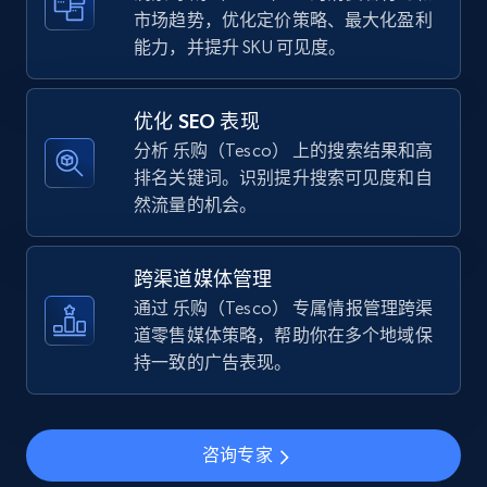
市场趋势，优化定价策略、最大化盈利
能力，并提升 SKU 可见度。
TikTok Shop - category
URL, Title, Available, Description, Currency, Initial
优化 SEO 表现
price, Final price, Discount percent, and more.
分析 乐购（Tesco） 上的搜索结果和高
排名关键词。识别提升搜索可见度和自
5.4K+
668+
立即开始
然流量的机会。
跨渠道媒体管理
TikTok Shop - Collect TikTok shop products
通过 乐购（Tesco） 专属情报管理跨渠
by keywords search
道零售媒体策略，帮助你在多个地域保
URL, Title, Available, Description, Currency, Initial
持一致的广告表现。
price, Final price, Discount percent, and more.
5.4K+
668+
立即开始
咨询专家