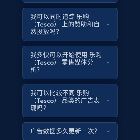
and more.
我可以同时追踪 乐购
1.3K+
175+
立即开始
（Tesco） 上的赞助和自
然投放吗？
Target - Discover products by category url
我多快可以开始使用 乐购
URL, Product id, Title, Product description,
（Tesco） 零售媒体分
Rating, Reviews count, Initial price, Discount,
析？
and more.
1.3K+
175+
立即开始
我可以比较不同 乐购
（Tesco） 品类的广告表
现吗？
Target - Discover products by specified
UPC
广告数据多久更新一次？
URL, Product id, Title, Product description,