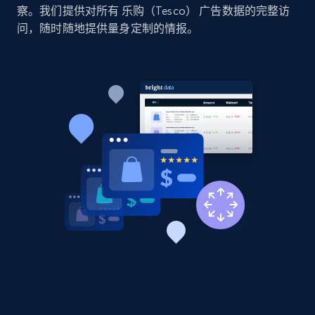
察。我们提供对所有 乐购（Tesco） 广告数据的完整访
price, Currency, Availability, Reviews count, and
问，随时随地提供量身定制的情报。
more.
2.1K+
375+
立即开始
Amazon products global dataset - Collects
products by specific category URL
Title, Seller name, Brand, Description, Initial
price, Currency, Availability, Reviews count, and
more.
2.1K+
375+
立即开始
Amazon products global dataset -