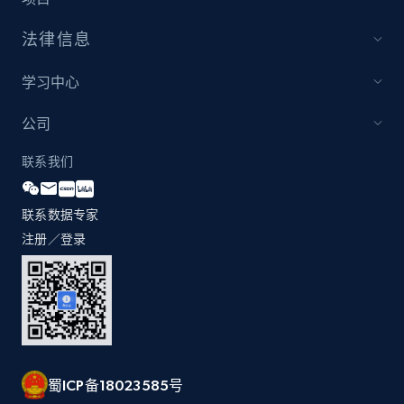
Currency, Colour code, Colour, Description, and
法律信息
more.
学习中心
1.2K+
208+
立即开始
公司
联系我们
Best Buy products
URL, Product id, Title, Images, Final price,
联系数据专家
Currency, Discount, Initial price, and more.
注册／登录
1.1K+
149+
立即开始
Best Buy products - Collect data on
products using specified keywords
蜀ICP备18023585号