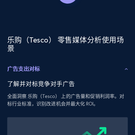
Amazon products global dataset - Collect
Amazon products by seller URL
Title, Seller name, Brand, Description, Initial
乐购（Tesco） 零售媒体分析使用场
price, Currency, Availability, Reviews count, and
more.
景
2.1K+
375+
立即开始
广告支出对标
了解并对标竞争对手广告
Amazon products global dataset - Collect
全面洞察 乐购（Tesco） 上的广告量和促销利润率。对
products from Brands URLs
标行业标准，识别改进机会并最大化 ROI。
Title, Seller name, Brand, Description, Initial
price, Currency, Availability, Reviews count, and
more.