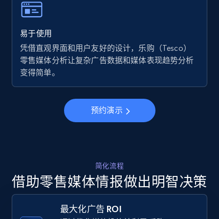
using specific category URL
URL, Final price, Sku, Currency, Gtin,
易于使用
Specifications, Image urls, Top reviews, and
more.
凭借直观界面和用户友好的设计，乐购（Tesco）
零售媒体分析让复杂广告数据和媒体表现趋势分析
变得简单。
5.6K+
875+
立即开始
预约演示
Walmart - products - Collects products by
specific keywords
URL, Final price, Sku, Currency, Gtin,
Specifications, Image urls, Top reviews, and
简化流程
more.
借助零售媒体情报做出明智决策
5.6K+
875+
立即开始
最大化广告 ROI