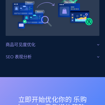
2.1K+
375+
立即开始
Etsy
URL, Product id, Listing inventory id, Title, Rating,
Reviews count shop, Reviews count item, Initial
price, and more.
商品可见度优化
最大化可见度和影响力
SEO 表现分析
1.9K+
323+
立即开始
高效分配资源，推动 乐购（Tesco） 上关键商品和品类
优化搜索结果和高排名
的零售媒体投放。洞察消费者行为和市场趋势，以优化
定价策略并最大化盈利能力。
分析 乐购（Tesco） 上的搜索结果和高排名关键词。识
Etsy - Collect data on products using
别提升搜索可见度和自然流量的机会，以推动品牌认知
specified keywords
和销售。
URL, Product id, Listing inventory id, Title, Rating,
Reviews count shop, Reviews count item, Initial
立即开始优化你的 乐购
price, and more.