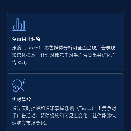
price, Currency, Availability, Reviews count, and
more.
35.3K+
5.7K+
立即开始
全面媒体洞察
乐购（Tesco） 零售媒体分析可全面呈现广告表现
Amazon products - find products by using
和媒体投放，让你对标竞争对手广告支出并优化广
upc numbers
告 ROI。
Title, Seller name, Brand, Description, Initial
price, Currency, Availability, Reviews count, and
more.
实时监控
35.3K+
5.7K+
立即开始
通过实时提醒和通知掌握 乐购（Tesco） 上竞争对
手广告活动、赞助投放和可见度变化，让你能够快
速响应市场变化。
Amazon Reviews