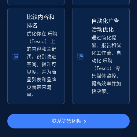
eBay
URL, Product id, Title, Seller name, Seller rating,
比较内容和
Seller reviews, Breadcrumbs, Root category, and
自动化广告
排名
more.
活动优化
优化你在 乐购
通过简化提
（Tesco） 上
2.5K+
359+
立即开始
醒、报告和优
的内容和关键
化工作流，自
词，识别改进
动化 乐购
空间。提升可
（Tesco） 零
见度，并为商
eBay - Gather data on products using
售媒体监控，
品列表和品牌
specified keywords
提高效率并加
页面带来流
URL, Product id, Title, Seller name, Seller rating,
快决策。
量。
Seller reviews, Breadcrumbs, Root category, and
more.
2.5K+
359+
立即开始
联系销售团队