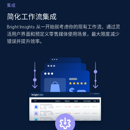
集成
Collecting products by keyword search
简化工作流集成
Title, Seller name, Brand, Description, Initial
price, Currency, Availability, Reviews count, and
Bright Insights 从一开始就考虑你的现有工作流，通过灵
more.
活用户界面和预定义零售媒体使用场景，最大限度减少
错误并提升效率。
2.1K+
375+
立即开始
Amazon products global dataset - Collects
products by best sellers category URL
Title, Seller name, Brand, Description, Initial
price, Currency, Availability, Reviews count, and
more.
2.1K+
375+
立即开始