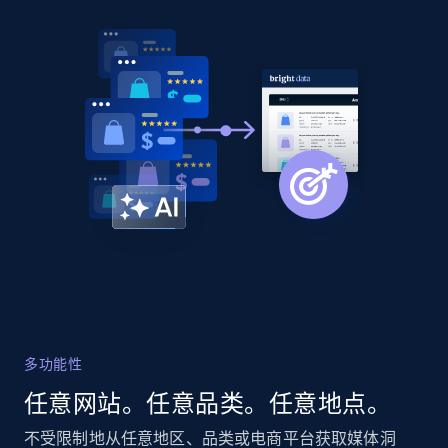
and more.
2.1K+
355+
立即开始
Home Depot US - Discovery products by
specific category URL
URL, Domain, Country code, Model number,
Sku, Product id, Product name, Manufacturer,
and more.
2.1K+
355+
立即开始
多功能性
任意网站。任意品类。任意地点。
Amazon products global dataset
不受限制地从任意地区、品类或电商平台获取媒体洞
Title, Seller name, Brand, Description, Initial