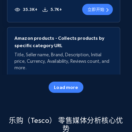
35.3K+
5.7K+
立即开始
Amazon products - Collects products by
specific category URL
Title, Seller name, Brand, Description, Initial
price, Currency, Availability, Reviews count, and
more.
35.3K+
5.7K+
立即开始
Load more
Amazon products - Collects products by
乐购（Tesco） 零售媒体分析核心优
specific keywords
势
Title, Seller name, Brand, Description, Initial