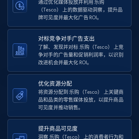
通过优化媒体投放并利用 乐购
（Tesco） 上的数据驱动洞察，提升品
Walmart - products - Discover products by
牌可见度并最大化广告 ROI。
using sku numbers
URL, Final price, Sku, Currency, Gtin,
对标竞争对手广告支出
Specifications, Image urls, Top reviews, and
more.
了解、发现并对标 乐购（Tesco） 上竞
争对手的广告量和促销利润率，以识别
改进机会并最大化 ROI。
5.6K+
875+
立即开始
优化资源分配
将资源分配到 乐购（Tesco） 上关键商
TikTok Shop
品和品类的零售媒体投放，以提升商品
URL, Title, Available, Description, Currency, Initial
可见度并推动销售。
price, Final price, Discount percent, and more.
5.4K+
668+
立即开始
提升商品可见度
洞察 乐购（Tesco） 上的消费者行为和