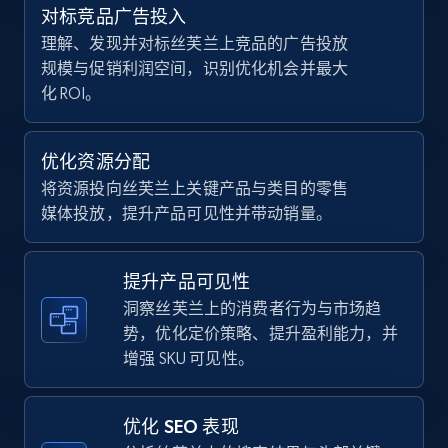
Walmart - products - Discover products by
对标竞品广告投入
using sku numbers
理解、发现并对标丝芙兰上竞品的广告投放
规模与促销利润空间，识别优化机会并最大
URL, Final price, Sku, Currency, Gtin,
Specifications, Image urls, Top reviews, and
化 ROI。
more.
优化资源分配
5.6K+
875+
立即开始
将资源投向丝芙兰上关键产品与类目的零售
媒体投放，提升产品可见性并带动销量。
TikTok Shop
提升产品可见性
URL, Title, Available, Description, Currency, Initial
洞察丝芙兰上的消费者行为与市场趋
price, Final price, Discount percent, and more.
势，优化定价策略、提升盈利能力，并
增强 SKU 可见性。
5.4K+
668+
立即开始
优化 SEO 表现