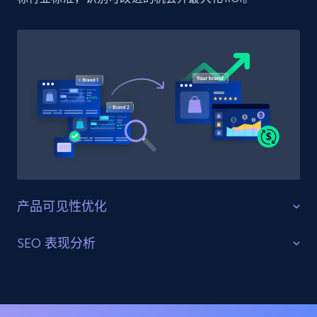
Amazon products global dataset - Collect
Amazon products by seller URL
Title, Seller name, Brand, Description, Initial
price, Currency, Availability, Reviews count, and
more.
2.1K+
375+
立即开始
Amazon products global dataset - Collect
产品可见性优化
products from Brands URLs
Title, Seller name, Brand, Description, Initial
最大化曝光与影响力
SEO 表现分析
price, Currency, Availability, Reviews count, and
more.
高效分配资源，在丝芙兰上推动关键产品与类目的零售
优化搜索结果与头部排名
媒体投放。洞察消费者行为与市场趋势，优化定价策略
2.1K+
375+
立即开始
并最大化盈利能力。
分析丝芙兰上的搜索结果与头部关键词。识别提升搜索