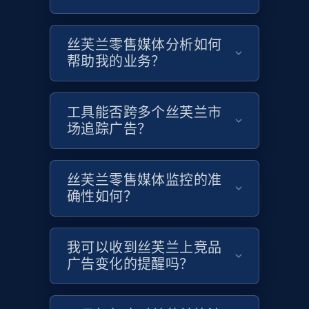
1.9K+
323+
立即开始
丝芙兰零售媒体分析如何
帮助我的业务？
Etsy - Collects data from shop's URL
URL, Product id, Listing inventory id, Title, Rating,
Reviews count shop, Reviews count item, Initial
工具能否跨多个丝芙兰市
price, and more.
场追踪广告？
1.9K+
323+
立即开始
丝芙兰零售媒体监控的准
确性如何？
Amazon products search
我可以收到丝芙兰上竞品
Asin, URL, Name, Sponsored, Initial price, Final
广告变化的提醒吗？
price, Currency, Sold, and more.
1.6K+
181+
立即开始