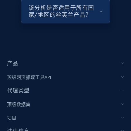
1.3K+
175+
立即开始
该分析是否适用于所有国
家/地区的丝芙兰产品？
Target - Discover products by category url
URL, Product id, Title, Product description,
Rating, Reviews count, Initial price, Discount,
and more.
产品
1.3K+
175+
立即开始
顶级网页抓取工具API
代理类型
Target - Discover products by specified
顶级数据集
UPC
URL, Product id, Title, Product description,
项目
Rating, Reviews count, Initial price, Discount,
and more.