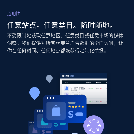
2.1K+
355+
立即开始
通用性
任意站点。任意类目。随时随地。
不受限制地获取任意地区、任意类目或任意市场的媒体
Home Depot US - Discovery products by
洞察。我们提供对所有丝芙兰广告数据的全面访问，让
specific category URL
你在任何时间、任何地点都能获得定制化情报。
URL, Domain, Country code, Model number,
Sku, Product id, Product name, Manufacturer,
and more.
2.1K+
355+
立即开始
Amazon products global dataset
Title, Seller name, Brand, Description, Initial
price, Currency, Availability, Reviews count, and