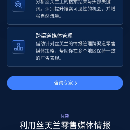
分析丝芙兰上的搜索结果与头部关键
TikTok Shop - category
词。识别提升搜索可见性的机会，并增
URL, Title, Available, Description, Currency, Initial
强自然流量。
price, Final price, Discount percent, and more.
跨渠道媒体管理
5.4K+
668+
立即开始
借助针对丝芙兰的情报管理跨渠道零售
媒体策略，帮助你在多个地区保持一致
的广告表现。
TikTok Shop - Collect TikTok shop products
by keywords search
URL, Title, Available, Description, Currency, Initial
咨询专家
price, Final price, Discount percent, and more.
5.4K+
668+
立即开始
优势
利用丝芙兰零售媒体情报