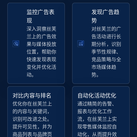
TikTok Shop - discover records by shop url
监控广告表
发现广告趋
URL, Title, Available, Description, Currency, Initial
price, Final price, Discount percent, and more.
现
势
深入洞察丝芙
对丝芙兰的广
5.4K+
668+
立即开始
兰上的广告效
告活动进行长
果与媒体投放
期分析，识别
位置，帮助你
季节性规律、
快速发现表现
竞品策略与全
Amazon sellers info
变化并优化活
市场媒体趋
动。
势。
Seller id, URL, Seller name, Description, Detailed
info, Stars, Feedbacks, Return policy, and more.
对比内容与排名
自动化活动优化
2.5K+
378+
立即开始
优化你在丝芙兰上
通过精简的告警、
的内容与关键词，
报表与优化工作
识别可改进之处。
流，在丝芙兰上实
提升可见性，并为
现零售媒体监控自
eBay
商品列表与品牌页
动化，从而提升效