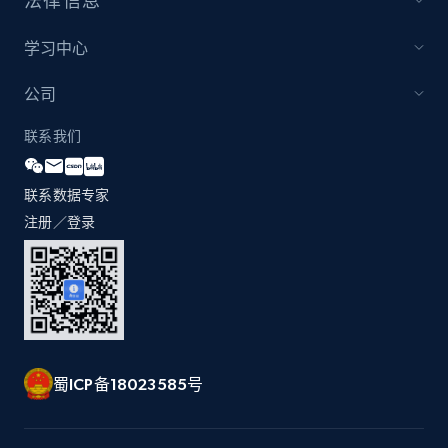
法律信息
学习中心
1.3K+
175+
立即开始
公司
联系我们
Zara - Products
Category id, Product id, Product name, Price,
联系数据专家
Currency, Colour code, Colour, Description, and
注册／登录
more.
1.2K+
208+
立即开始
Zara - Products - discovery by category url
蜀ICP备18023585号
Category id, Product id, Product name, Price,
Currency, Colour code, Colour, Description, and