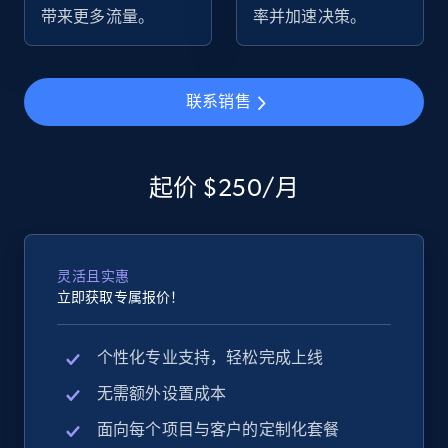
URL, Product id, Title, Seller name, Seller rating,
带来更多流量。
率并加速决策。
Seller reviews, Breadcrumbs, Root category, and
more.
联系销售
2.5K+
359+
立即开始
起价 $250/月
eBay - Gather data on products using
specified keywords
URL, Product id, Title, Seller name, Seller rating,
Seller reviews, Breadcrumbs, Root category, and
灵活且实惠
more.
立即获取专属报价！
2.5K+
359+
立即开始
个性化专业支持，轻松完成上线
无需额外设置成本
面向每个项目与客户的定制化套餐