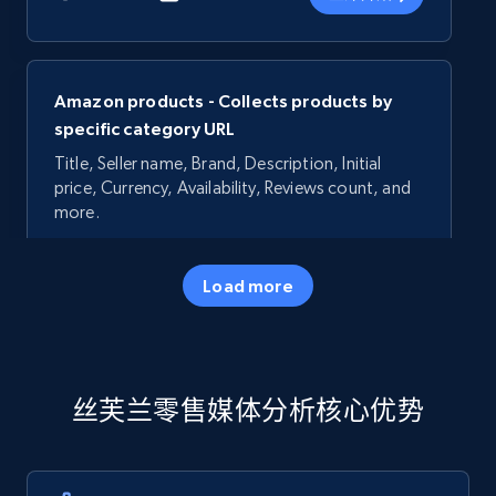
Amazon products - Collects products by
specific category URL
Title, Seller name, Brand, Description, Initial
price, Currency, Availability, Reviews count, and
more.
35.3K+
5.7K+
立即开始
Load more
Amazon products - Collects products by
丝芙兰零售媒体分析核心优势
specific keywords
Title, Seller name, Brand, Description, Initial
price, Currency, Availability, Reviews count, and
more.