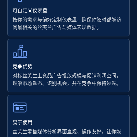
rating object, Product rating max, Rating,
Author name, Asin, and more.
可自定义仪表盘
按你的需求与偏好定制仪表盘，确保你随时都能访
7.4K+
870+
立即开始
问最相关的丝芙兰广告与媒体表现数据。
Walmart - products
URL, Final price, Sku, Currency, Gtin,
竞争优势
Specifications, Image urls, Top reviews, and
对标丝芙兰上竞品广告投放规模与促销利润空间，
more.
理解市场动态、识别机会，并在竞争中保持领先。
5.6K+
875+
立即开始
易于使用
Walmart - products - Find new products by
丝芙兰零售媒体分析界面直观、操作友好，让你能
using specific category URL