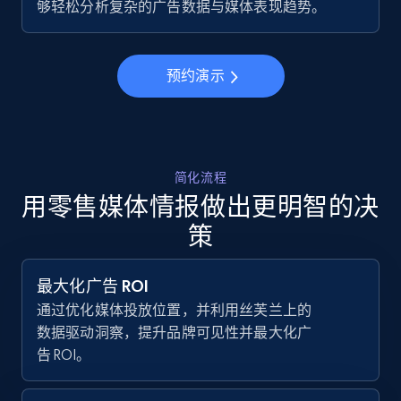
够轻松分析复杂的广告数据与媒体表现趋势。
URL, Final price, Sku, Currency, Gtin,
Specifications, Image urls, Top reviews, and
more.
预约演示
5.6K+
875+
立即开始
简化流程
Walmart - products - Collects products by
用零售媒体情报做出更明智的决
specific keywords
策
URL, Final price, Sku, Currency, Gtin,
Specifications, Image urls, Top reviews, and
more.
最大化广告 ROI
通过优化媒体投放位置，并利用丝芙兰上的
5.6K+
875+
立即开始
数据驱动洞察，提升品牌可见性并最大化广
告 ROI。