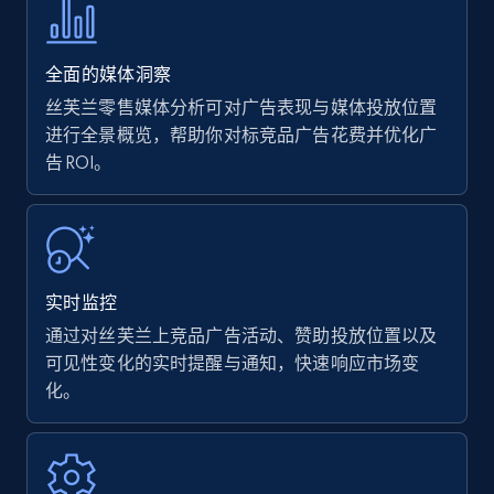
35.3K+
5.7K+
立即开始
全面的媒体洞察
丝芙兰零售媒体分析可对广告表现与媒体投放位置
进行全景概览，帮助你对标竞品广告花费并优化广
告 ROI。
Amazon products - find products by using
upc numbers
Title, Seller name, Brand, Description, Initial
price, Currency, Availability, Reviews count, and
more.
实时监控
35.3K+
5.7K+
立即开始
通过对丝芙兰上竞品广告活动、赞助投放位置以及
可见性变化的实时提醒与通知，快速响应市场变
化。
Amazon Reviews
URL, Product name, Product rating, Product