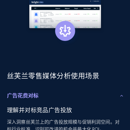
Title, Seller name, Brand, Description, Initial
price, Currency, Availability, Reviews count, and
more.
2.1K+
375+
立即开始
Amazon products global dataset - Collects
products by best sellers category URL
丝芙兰零售媒体分析使用场景
Title, Seller name, Brand, Description, Initial
price, Currency, Availability, Reviews count, and
more.
广告花费对标
2.1K+
375+
立即开始
理解并对标竞品广告投放
深入洞察丝芙兰上的广告投放规模与促销利润空间。对
标行业标准，识别可改进的机会并最大化 ROI。