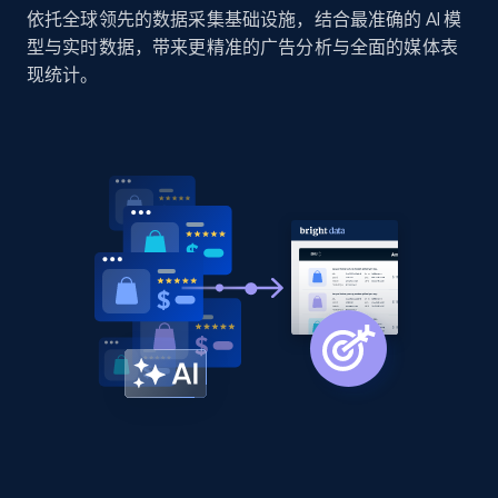
依托全球领先的数据采集基础设施，结合最准确的 AI 模
型与实时数据，带来更精准的广告分析与全面的媒体表
现统计。
Home Depot US - Discover products by
specified URL
URL, Domain, Country code, Model number,
Sku, Product id, Product name, Manufacturer,
and more.
2.1K+
355+
立即开始
Home Depot US - Discover products by
specified UPC
URL, Domain, Country code, Model number,
Sku, Product id, Product name, Manufacturer,
and more.