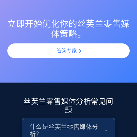
可见性的机会，并增强自然流量，以带动品牌认知与销
量。
立即开始优化你的丝芙兰零售媒
Etsy
URL, Product id, Listing inventory id, Title, Rating,
体策略。
Reviews count shop, Reviews count item, Initial
price, and more.
咨询专家
1.9K+
323+
立即开始
Etsy - Collect data on products using
specified keywords
丝芙兰零售媒体分析常见问
题
URL, Product id, Listing inventory id, Title, Rating,
Reviews count shop, Reviews count item, Initial
price, and more.
什么是丝芙兰零售媒体分
析？