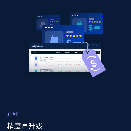
Home Depot US
URL, Domain, Country code, Model number,
Sku, Product id, Product name, Manufacturer,
and more.
2.1K+
355+
立即开始
Home Depot US - Gather data on products
using specified keywords
URL, Domain, Country code, Model number,
Sku, Product id, Product name, Manufacturer,
and more.
准确性
2.1K+
355+
立即开始
精度再升级