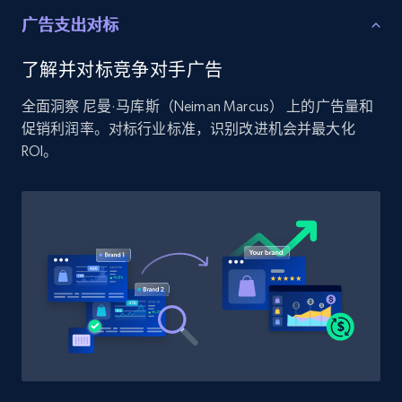
price, Currency, Availability, Reviews count, and
广告支出对标
more.
了解并对标竞争对手广告
2.1K+
375+
立即开始
全面洞察 尼曼·马库斯（Neiman Marcus） 上的广告量和
促销利润率。对标行业标准，识别改进机会并最大化
ROI。
Etsy
URL, Product id, Listing inventory id, Title, Rating,
Reviews count shop, Reviews count item, Initial
price, and more.
1.9K+
323+
立即开始
Etsy - Collect data on products using
specified keywords