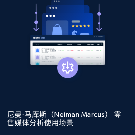
2.1K+
375+
立即开始
Amazon products global dataset - Collect
Amazon products by seller URL
Title, Seller name, Brand, Description, Initial
price, Currency, Availability, Reviews count, and
more.
2.1K+
375+
立即开始
尼曼·马库斯（Neiman Marcus） 零
Amazon products global dataset - Collect
售媒体分析使用场景
products from Brands URLs
Title, Seller name, Brand, Description, Initial