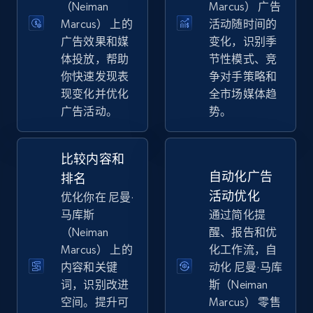
（Neiman
Marcus） 广告
Marcus） 上的
活动随时间的
广告效果和媒
变化，识别季
eBay
体投放，帮助
节性模式、竞
你快速发现表
争对手策略和
URL, Product id, Title, Seller name, Seller rating,
Seller reviews, Breadcrumbs, Root category, and
现变化并优化
全市场媒体趋
more.
广告活动。
势。
2.5K+
359+
立即开始
比较内容和
自动化广告
排名
活动优化
优化你在 尼曼·
马库斯
通过简化提
eBay - Gather data on products using
（Neiman
醒、报告和优
specified keywords
Marcus） 上的
化工作流，自
URL, Product id, Title, Seller name, Seller rating,
内容和关键
动化 尼曼·马库
Seller reviews, Breadcrumbs, Root category, and
词，识别改进
斯（Neiman
more.
空间。提升可
Marcus） 零售