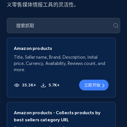
义零售媒体情报工具的灵活性。
Amazon products
Title, Seller name, Brand, Description, Initial
price, Currency, Availability, Reviews count, and
more.
35.3K+
5.7K+
立即开始
Amazon products - Collects products by
best sellers category URL