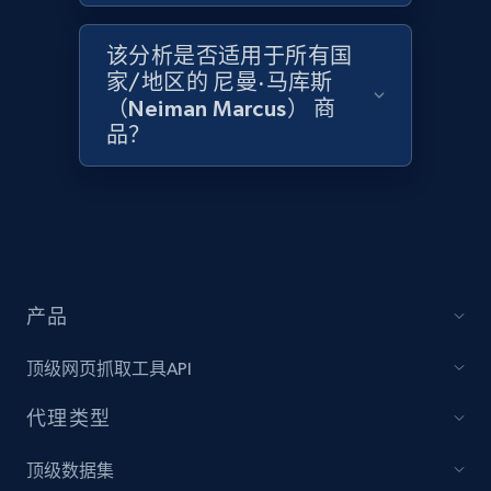
Zara - Products - discovery by category url
该分析是否适用于所有国
Category id, Product id, Product name, Price,
家/地区的 尼曼·马库斯
Currency, Colour code, Colour, Description, and
（Neiman Marcus） 商
more.
品？
1.2K+
208+
立即开始
Best Buy products
产品
URL, Product id, Title, Images, Final price,
Currency, Discount, Initial price, and more.
顶级网页抓取工具API
1.1K+
149+
立即开始
代理类型
顶级数据集