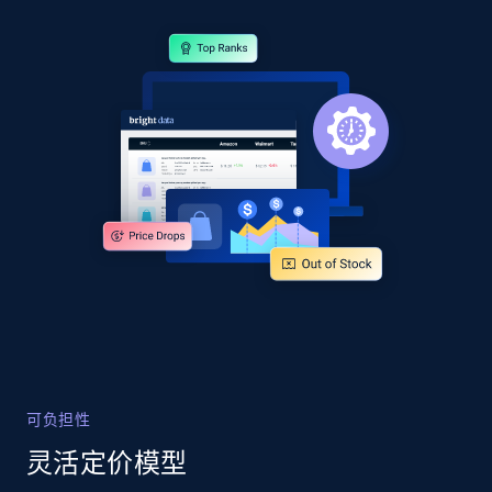
2.4K+
200+
立即开始
Home Depot US
URL, Domain, Country code, Model number,
Sku, Product id, Product name, Manufacturer,
and more.
2.1K+
355+
立即开始
Home Depot US - Gather data on products
可负担性
using specified keywords
灵活定价模型
URL, Domain, Country code, Model number,