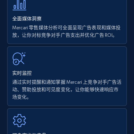
35.3K+
5.7K+
立即开始
全面媒体洞察
Mercari 零售媒体分析可全面呈现广告表现和媒体投
放，让你对标竞争对手广告支出并优化广告 ROI。
Amazon products - find products by using
upc numbers
Title, Seller name, Brand, Description, Initial
price, Currency, Availability, Reviews count, and
more.
实时监控
通过实时提醒和通知掌握 Mercari 上竞争对手广告活
35.3K+
5.7K+
立即开始
动、赞助投放和可见度变化，让你能够快速响应市
场变化。
Amazon Reviews
URL, Product name, Product rating, Product
rating object, Product rating max, Rating,