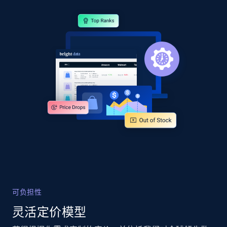
Google Shopping
URL, Product id, Title, Product description,
Rating, Reviews count, Images, Variations, and
more.
2.4K+
200+
立即开始
Google Shopping - collects products from
web using keywords
URL, Product id, Title, Product description,
Rating, Reviews count, Images, Variations, and
more.
可负担性
2.4K+
200+
立即开始
灵活定价模型