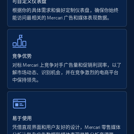
可自定义仪表盘
Author name, Asin, and more.
根据你的具体需求和偏好定制仪表盘，确保你始终
能访问最相关的 Mercari 广告和媒体表现数据。
7.4K+
870+
立即开始
Walmart - products
竞争优势
URL, Final price, Sku, Currency, Gtin,
对标 Mercari 上竞争对手广告量和促销利润率，以了
Specifications, Image urls, Top reviews, and
解市场动态、识别机会，并在竞争激烈的电商平台
more.
中保持领先。
5.6K+
875+
立即开始
易于使用
Walmart - products - Find new products by
凭借直观界面和用户友好的设计，Mercari 零售媒体
using specific category URL