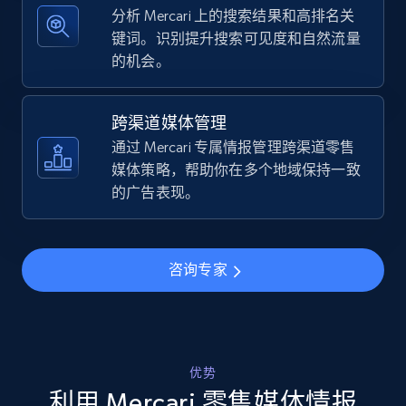
TikTok Shop - category
分析 Mercari 上的搜索结果和高排名关
键词。识别提升搜索可见度和自然流量
URL, Title, Available, Description, Currency, Initial
的机会。
price, Final price, Discount percent, and more.
5.4K+
668+
立即开始
跨渠道媒体管理
通过 Mercari 专属情报管理跨渠道零售
媒体策略，帮助你在多个地域保持一致
的广告表现。
TikTok Shop - Collect TikTok shop products
by keywords search
URL, Title, Available, Description, Currency, Initial
咨询专家
price, Final price, Discount percent, and more.
5.4K+
668+
立即开始
优势
利用 Mercari 零售媒体情报