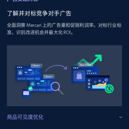
Amazon products global dataset - Collect
Amazon products by seller URL
了解并对标竞争对手广告
Title, Seller name, Brand, Description, Initial
全面洞察 Mercari 上的广告量和促销利润率。对标行业标
price, Currency, Availability, Reviews count, and
准，识别改进机会并最大化 ROI。
more.
2.1K+
375+
立即开始
Amazon products global dataset - Collect
products from Brands URLs
Title, Seller name, Brand, Description, Initial
price, Currency, Availability, Reviews count, and
more.
商品可见度优化
2.1K+
375+
立即开始