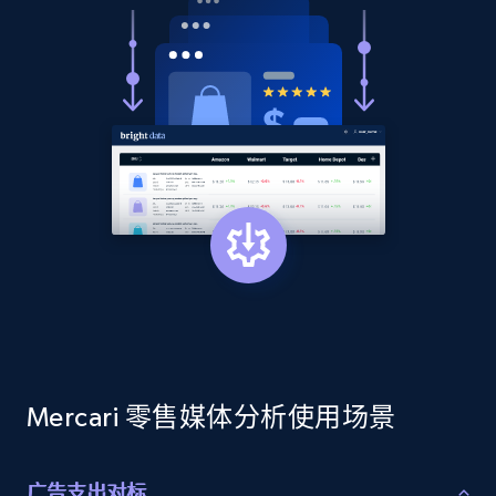
Title, Seller name, Brand, Description, Initial
price, Currency, Availability, Reviews count, and
more.
2.1K+
375+
立即开始
Amazon products global dataset - Collects
products by best sellers category URL
Title, Seller name, Brand, Description, Initial
price, Currency, Availability, Reviews count, and
more.
2.1K+
375+
立即开始
Mercari 零售媒体分析使用场景
广告支出对标