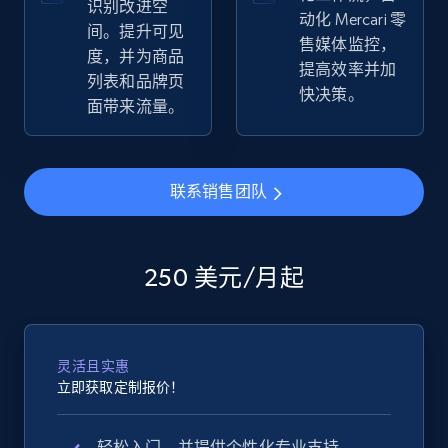
识别改进空
动化 Mercari 零
Seller reviews, Breadcrumbs, Root category, and
间。提升可见
more.
售媒体监控，
度，并为商品
提高效率并加
列表和品牌页
快决策。
2.5K+
359+
立即开始
面带来流量。
联系销售团队
eBay - Gather data on products using
specified keywords
URL, Product id, Title, Seller name, Seller rating,
Seller reviews, Breadcrumbs, Root category, and
250 美元/月起
more.
2.5K+
359+
立即开始
灵活且实惠
立即获取定制报价！
eBay - Collect products from shops on eBay
轻松入门，并提供个性化专业支持