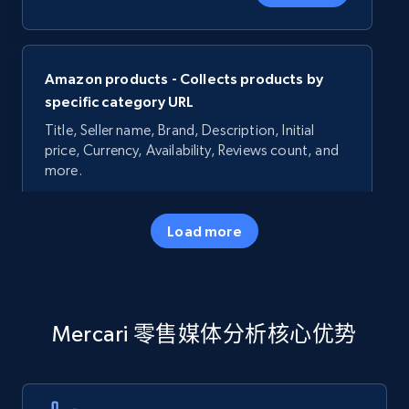
Amazon products - Collects products by
specific category URL
Title, Seller name, Brand, Description, Initial
price, Currency, Availability, Reviews count, and
more.
35.3K+
5.7K+
立即开始
Load more
Amazon products - Collects products by
Mercari 零售媒体分析核心优势
specific keywords
Title, Seller name, Brand, Description, Initial
price, Currency, Availability, Reviews count, and
more.