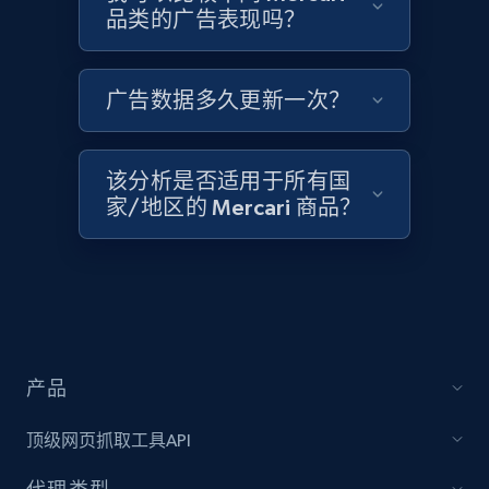
品类的广告表现吗？
1.3K+
175+
立即开始
广告数据多久更新一次？
Target - Discover products by category url
URL, Product id, Title, Product description,
该分析是否适用于所有国
Rating, Reviews count, Initial price, Discount,
家/地区的 Mercari 商品？
and more.
1.3K+
175+
立即开始
Target - Discover products by specified
产品
UPC
URL, Product id, Title, Product description,
顶级网页抓取工具API
Rating, Reviews count, Initial price, Discount,
and more.