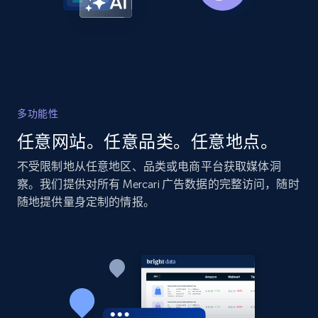
2.1K+
355+
立即开始
Home Depot US - Discovery products by
specific category URL
多功能性
URL, Domain, Country code, Model number,
任意网站。任意品类。任意地点。
Sku, Product id, Product name, Manufacturer,
and more.
不受限制地从任意地区、品类或电商平台获取媒体洞
察。我们提供对所有 Mercari 广告数据的完整访问，随时
2.1K+
355+
立即开始
随地提供量身定制的情报。
Amazon products global dataset
Title, Seller name, Brand, Description, Initial
price, Currency, Availability, Reviews count, and