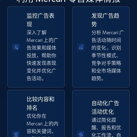
TikTok Shop - discover records by shop url
URL, Title, Available, Description, Currency, Initial
监控广告表
发现广告趋
price, Final price, Discount percent, and more.
现
势
深入了解
分析 Mercari 广
5.4K+
668+
立即开始
Mercari 上的广
告活动随时间
告效果和媒体
的变化，识别
投放，帮助你
季节性模式、
快速发现表现
竞争对手策略
Amazon sellers info
变化并优化广
和全市场媒体
Seller id, URL, Seller name, Description, Detailed
告活动。
趋势。
info, Stars, Feedbacks, Return policy, and more.
2.5K+
378+
立即开始
比较内容和
自动化广告
排名
活动优化
优化你在
通过简化提
Mercari 上的内
eBay
醒、报告和优
容和关键词，
化工作流，自
URL, Product id, Title, Seller name, Seller rating,