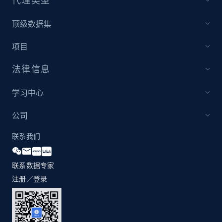
代理类型
顶级数据集
1.3K+
175+
立即开始
项目
法律信息
Zara - Products
Category id, Product id, Product name, Price,
学习中心
Currency, Colour code, Colour, Description, and
more.
公司
联系我们
1.2K+
208+
立即开始
联系数据专家
注册／登录
Zara - Products - discovery by category url
Category id, Product id, Product name, Price,
Currency, Colour code, Colour, Description, and
more.