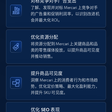
对标竞争对手广告支出
Walmart - products - Discover products by
了解、发现并对标 Mercari 上竞争对手
using sku numbers
的广告量和促销利润率，以识别改进机
URL, Final price, Sku, Currency, Gtin,
会并最大化 ROI。
Specifications, Image urls, Top reviews, and
more.
优化资源分配
5.6K+
875+
立即开始
将资源分配到 Mercari 上关键商品和品
类的零售媒体投放，以提升商品可见度
并推动销售。
TikTok Shop
URL, Title, Available, Description, Currency, Initial
提升商品可见度
price, Final price, Discount percent, and more.
洞察 Mercari 上的消费者行为和市场趋
势，优化定价策略、最大化盈利能力，
5.4K+
668+
立即开始
并提升 SKU 可见度。
优化 SEO 表现