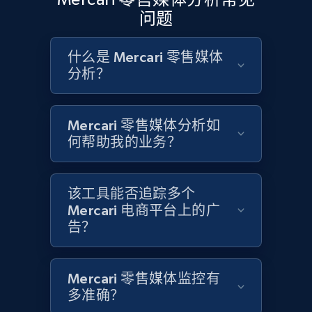
1.9K+
323+
立即开始
问题
什么是 Mercari 零售媒体
Etsy - Collects data from shop's URL
分析？
URL, Product id, Listing inventory id, Title, Rating,
Reviews count shop, Reviews count item, Initial
price, and more.
Mercari 零售媒体分析如
何帮助我的业务？
1.9K+
323+
立即开始
该工具能否追踪多个
Mercari 电商平台上的广
告？
Amazon products search
Asin, URL, Name, Sponsored, Initial price, Final
price, Currency, Sold, and more.
Mercari 零售媒体监控有
多准确？
1.6K+
181+
立即开始