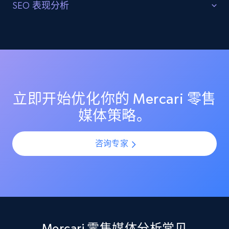
最大化可见度和影响力
SEO 表现分析
高效分配资源，推动 Mercari 上关键商品和品类的零售媒
优化搜索结果和高排名
Etsy
体投放。洞察消费者行为和市场趋势，以优化定价策略
并最大化盈利能力。
URL, Product id, Listing inventory id, Title, Rating,
分析 Mercari 上的搜索结果和高排名关键词。识别提升搜
Reviews count shop, Reviews count item, Initial
索可见度和自然流量的机会，以推动品牌认知和销售。
price, and more.
立即开始优化你的 Mercari 零售
1.9K+
323+
立即开始
媒体策略。
咨询专家
Etsy - Collect data on products using
specified keywords
URL, Product id, Listing inventory id, Title, Rating,
Reviews count shop, Reviews count item, Initial
price, and more.
Mercari 零售媒体分析常见