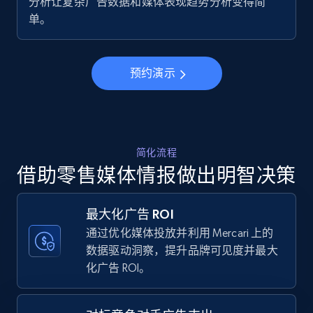
分析让复杂广告数据和媒体表现趋势分析变得简
URL, Final price, Sku, Currency, Gtin,
单。
Specifications, Image urls, Top reviews, and
more.
预约演示
5.6K+
875+
立即开始
Walmart - products - Collects products by
简化流程
specific keywords
借助零售媒体情报做出明智决策
URL, Final price, Sku, Currency, Gtin,
Specifications, Image urls, Top reviews, and
more.
最大化广告 ROI
通过优化媒体投放并利用 Mercari 上的
数据驱动洞察，提升品牌可见度并最大
5.6K+
875+
立即开始
化广告 ROI。