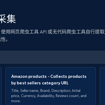
采集
使用网页爬虫工具 API 或无代码爬虫工具自行提
活性。
Amazon products - Collects products
by best sellers category URL
Title, Seller name, Brand, Description, Initial
price, Currency, Availability, Reviews count, and
more.