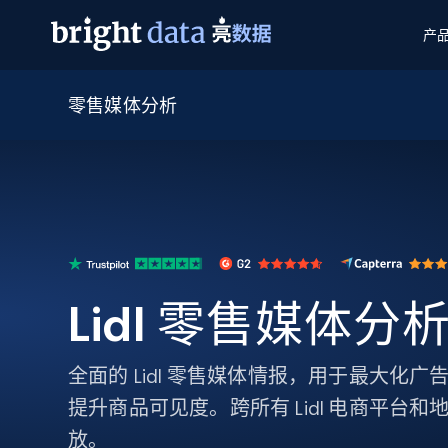
产
零售媒体分析
网页数据抓取 API
多模态训练
网页数据抓取 API
工具
网页解锁 API
视频与媒体数据
网页解锁 API
起价
$1/ 每1 次
告别封锁和验证码
获得取之不尽的视频，图片及更多内
免费套餐
第三方工具集成
Discover API
视频信息流——为 VLA 准备就绪
免费
起价
爬虫 API
$1/1k请求
始终在线的代理实时网页发现
获取持续、定向的网页视频，用于训
浏览器扩展
器人策略
搜索引擎结果页 API
搜索引擎 API
起价
数据包
代理网络检查
按需获取多引擎搜索结果
$1/ 每1 次
免费套餐
为各行各业生成可直接用于LLM的数据
Lidl 零售媒体分
Google
Bing
Duckduckgo
Yandex
起价
网站地图
爬虫浏览器 API
爬虫浏览器 API
$5/GB
键启动内置隐匿模式的远程浏览器
全面的 Lidl 零售媒体情报，用于最大化
代理基础设施
提升商品可见度。跨所有 Lidl 电商平台
代理服务
放。