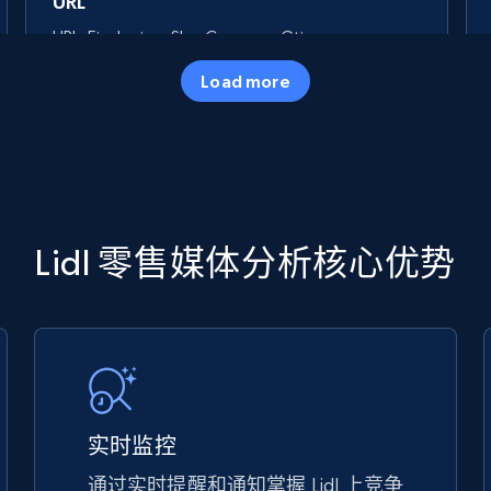
URL
URL, Final price, Sku, Currency, Gtin,
Specifications, Image urls, Top reviews, and
Load more
more.
5.6K+
875+
立即开始
TikTok Shop
Lidl 零售媒体分析核心优势
URL, Title, Available, Description, Currency, Initial
price, Final price, Discount percent, and more.
5.4K+
667+
立即开始
实时监控
通过实时提醒和通知掌握 Lidl 上竞争