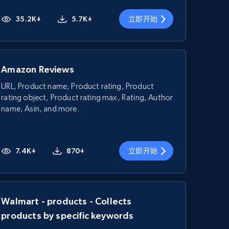
35.2K+
5.7K+
立即开始
Amazon Reviews
URL, Product name, Product rating, Product
rating object, Product rating max, Rating, Author
name, Asin, and more.
7.4K+
870+
立即开始
Walmart - products - Collects
products by specific keywords