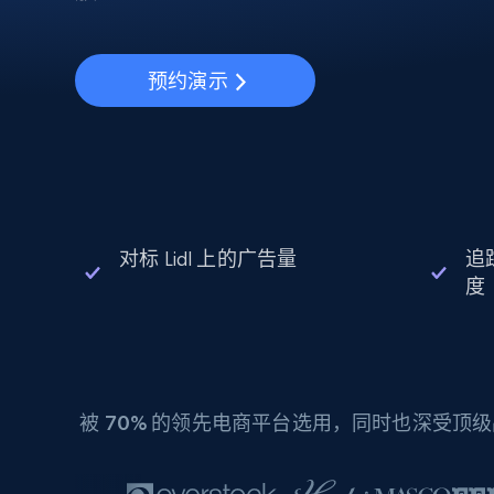
动态代理
起价
$5
$2.5/G
免费套餐
动态代理
5折
超40000万 万高速真人住宅代理
起价
ISP 代理
$1.3/IP
预约演示
数据中心代理
用于数据获取的高速代理
对标 Lidl 上的广告量
追踪
度
被
70%
的领先电商平台选用，同时也深受顶级