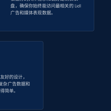
盘，确保你始终能访问最相关的 Lidl
Amazon sellers info
广告和媒体表现数据。
Seller id, URL, Seller name, Description, Detailed
info, Stars, Feedbacks, Return policy, and more.
2.5K+
378+
立即开始
eBay - Collect products from shops on
eBay
户友好的设计，
析让复杂广告数据和
URL, Product id, Title, Seller name, Seller rating,
Seller reviews, Breadcrumbs, Root category, and
变得简单。
more.
2.5K+
359+
立即开始