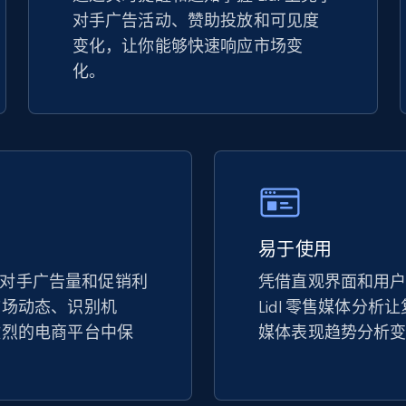
对手广告活动、赞助投放和可见度
TikTok Shop - discover records by shop
变化，让你能够快速响应市场变
url
化。
URL, Title, Available, Description, Currency, Initial
price, Final price, Discount percent, and more.
5.4K+
667+
立即开始
易于使用
eBay - Gather data on products using
specified keywords
上竞争对手广告量和促销利
凭借直观界面和用
市场动态、识别机
Lidl 零售媒体分
URL, Product id, Title, Seller name, Seller rating,
Seller reviews, Breadcrumbs, Root category, and
激烈的电商平台中保
媒体表现趋势分析
more.
2.5K+
359+
立即开始