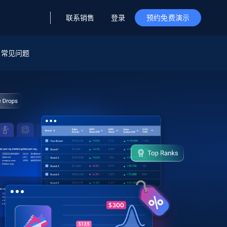
联系销售
登录
预约免费演示
据与洞察
据及洞察
源
常见问题
公司
初创企业计划
零售情报
零售
新
起价
$2000/月
解锁实时电商洞察与AI驱动的业务推荐
洞察
联盟推荐
演示智能体
企业级数据服务
托管式数据
起价
为企业级数据收集量身定制
$1500/月
采集
信任中心
集成
Deep Lookup
测试版
Bright SDK
在海量级网页数据上运行复杂
查询