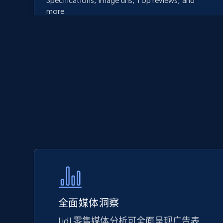
Specifications, Image urls, Top reviews, and
more.
5.6K+
875+
立即开始
Walmart - products - Discover
products by using sku numbers
URL, Final price, Sku, Currency, Gtin,
Specifications, Image urls, Top reviews, and
more.
5.6K+
875+
立即开始
全面媒体洞察
Lidl 零售媒体分析可全面呈现广告表