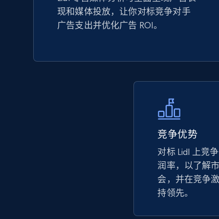
现和媒体投放，让你对标竞争对手
TikTok Shop - Collect TikTok shop
广告支出并优化广告 ROI。
products by keywords search
URL, Title, Available, Description, Currency, Initial
price, Final price, Discount percent, and more.
5.4K+
667+
立即开始
竞争优势
eBay
对标 Lidl 
URL, Product id, Title, Seller name, Seller rating,
Seller reviews, Breadcrumbs, Root category, and
润率，以了解
more.
会，并在竞争
持领先。
2.5K+
359+
立即开始