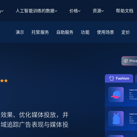
品
人工智能训练的数据
价格
资源
帮助文档
演示
智能体 WEB 执行
数据源
数据源
托管服务
自助服务
功能
使用场景
定价
数
数
资
学习中心
搜索及提取
抓取APIs
抓取APIs
起价
$1
$0.75/1k 记录条
请求
容
让 AI 应用具备搜索与爬取整个网络的能力
从 600+ 个网站获取实时数据
免费套餐
博客
领英
电商
社交媒体
ChatGPT
智能体浏览器
爬虫工作室定价
起价
爬虫工作室
练人形机
让智能体浏览网站并自动执行任务
$1/1k请求
案例研究
免费套餐
将任何网站转化为数据管道
亮数据 MCP
免费
起价
数据集
数据集
网络研讨会
站式工具包，全面解锁网页
请求
$250/100K 记录条
集
来自 600+ 个域名的预收集数据
析
起价
领英
电商
社交媒体
房地产
代理位置
缓存速递
$0.2/1k HTML
缓存速递
实时网页数据，采集即交付
产品技术视频
广告效果、优化媒体投放，并
和地域追踪广告表现与媒体投