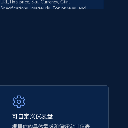
URL, Final price, Sku, Currency, Gtin,
Specifications, Image urls, Top reviews, and
more.
5.6K+
875+
立即开始
TikTok Shop - category
URL, Title, Available, Description, Currency, Initial
price, Final price, Discount percent, and more.
5.4K+
667+
立即开始
可自定义仪表盘
根据你的具体需求和偏好定制仪表