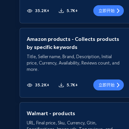
35.2K+
5.7K+
立即开始
Amazon products - Collects products
by specific keywords
Title, Seller name, Brand, Description, Initial
price, Currency, Availability, Reviews count, and
more.
35.2K+
5.7K+
立即开始
Walmart - products
URL, Final price, Sku, Currency, Gtin,