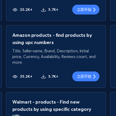
35.2K+
5.7K+
立即开始
Amazon products - find products by
using upc numbers
Title, Seller name, Brand, Description, Initial
price, Currency, Availability, Reviews count, and
more.
35.2K+
5.7K+
立即开始
Walmart - products - Find new
products by using specific category