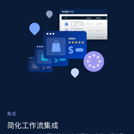
Title, Seller name, Brand, Description, Initial
price, Currency, Availability, Reviews count, and
more.
2.1K+
375+
立即开始
Home Depot US
URL, Domain, Country code, Model number,
Sku, Product id, Product name, Manufacturer,
and more.
2.1K+
353+
立即开始
集成
简化工作流集成
Home Depot US - Gather data on products