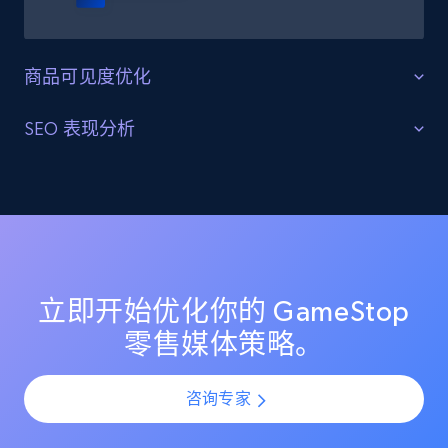
2.1K+
353+
立即开始
商品可见度优化
Etsy
最大化可见度和影响力
SEO 表现分析
URL, Product id, Listing inventory id, Title, Rating,
Reviews count shop, Reviews count item, Initial
高效分配资源，推动 GameStop 上关键商品和品类的零
优化搜索结果和高排名
price, and more.
售媒体投放。洞察消费者行为和市场趋势，以优化定价
策略并最大化盈利能力。
分析 GameStop 上的搜索结果和高排名关键词。识别提
1.9K+
322+
立即开始
升搜索可见度和自然流量的机会，以推动品牌认知和销
售。
立即开始优化你的 GameStop
零售媒体策略。
Etsy - Collect data on products using
specified keywords
URL, Product id, Listing inventory id, Title, Rating,
咨询专家
Reviews count shop, Reviews count item, Initial
price, and more.