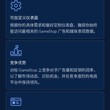
URL, Product name, Product rating, Product
rating object, Product rating max, Rating,
Author name, Asin, and more.
可自定义仪表盘
根据你的具体需求和偏好定制仪表盘，确保你始终
7.4K+
870+
立即开始
能访问最相关的 GameStop 广告和媒体表现数据。
Walmart - products
URL, Final price, Sku, Currency, Gtin,
竞争优势
Specifications, Image urls, Top reviews, and
对标 GameStop 上竞争对手广告量和促销利润率，
more.
以了解市场动态、识别机会，并在竞争激烈的电商
平台中保持领先。
5.6K+
875+
立即开始
Walmart - products - Find new products by