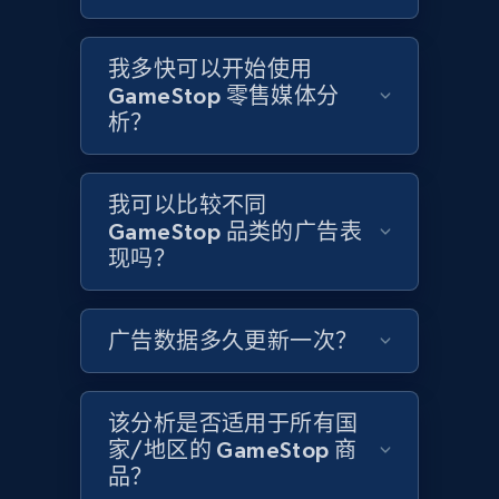
and more.
我多快可以开始使用
1.3K+
175+
立即开始
GameStop 零售媒体分
析？
Target - Discover products by category url
我可以比较不同
URL, Product id, Title, Product description,
GameStop 品类的广告表
Rating, Reviews count, Initial price, Discount,
现吗？
and more.
1.3K+
175+
立即开始
广告数据多久更新一次？
该分析是否适用于所有国
Target - Discover products by specified
家/地区的 GameStop 商
UPC
品？
URL, Product id, Title, Product description,