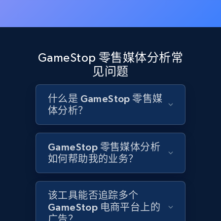
1.9K+
322+
立即开始
GameStop 零售媒体分析常
见问题
Etsy - Collects data from shop's URL
URL, Product id, Listing inventory id, Title, Rating,
Reviews count shop, Reviews count item, Initial
什么是 GameStop 零售媒
price, and more.
体分析？
1.9K+
322+
立即开始
GameStop 零售媒体分析
如何帮助我的业务？
Amazon products search
该工具能否追踪多个
Asin, URL, Name, Sponsored, Initial price, Final
GameStop 电商平台上的
price, Currency, Sold, and more.
广告？