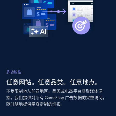
more.
2.1K+
375+
立即开始
Amazon products global dataset - Collect
Amazon products by seller URL
Title, Seller name, Brand, Description, Initial
price, Currency, Availability, Reviews count, and
more.
多功能性
任意网站。任意品类。任意地点。
2.1K+
375+
立即开始
不受限制地从任意地区、品类或电商平台获取媒体洞
察。我们提供对所有 GameStop 广告数据的完整访问，
随时随地提供量身定制的情报。
Amazon products global dataset - Collect
products from Brands URLs