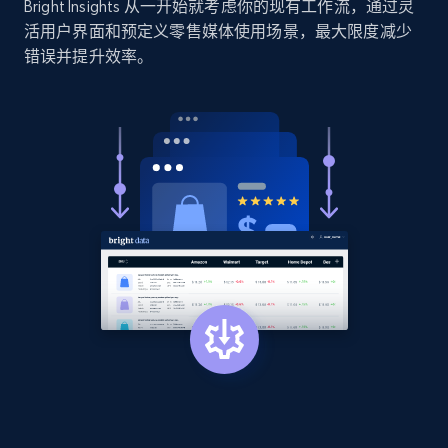
Bright Insights 从一开始就考虑你的现有工作流，通过灵
using specified keywords
活用户界面和预定义零售媒体使用场景，最大限度减少
URL, Domain, Country code, Model number,
错误并提升效率。
Sku, Product id, Product name, Manufacturer,
and more.
2.1K+
353+
立即开始
Home Depot US - Discover products by
specified URL
URL, Domain, Country code, Model number,
Sku, Product id, Product name, Manufacturer,
and more.
2.1K+
353+
立即开始