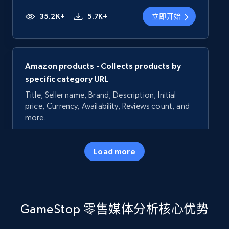
35.2K+
5.7K+
立即开始
Amazon products - Collects products by
specific category URL
Title, Seller name, Brand, Description, Initial
price, Currency, Availability, Reviews count, and
more.
35.2K+
5.7K+
立即开始
Load more
Amazon products - Collects products by
GameStop 零售媒体分析核心优势
specific keywords
Title, Seller name, Brand, Description, Initial