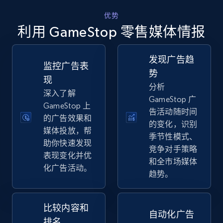
优势
TikTok Shop - discover records by shop url
利用 GameStop 零售媒体情报
URL, Title, Available, Description, Currency, Initial
price, Final price, Discount percent, and more.
发现广告趋
监控广告表
势
5.4K+
667+
立即开始
现
分析
深入了解
GameStop 广
GameStop 上
告活动随时间
的广告效果和
的变化，识别
Amazon sellers info
媒体投放，帮
季节性模式、
Seller id, URL, Seller name, Description, Detailed
助你快速发现
竞争对手策略
info, Stars, Feedbacks, Return policy, and more.
表现变化并优
和全市场媒体
化广告活动。
趋势。
2.5K+
378+
立即开始
比较内容和
自动化广告
排名