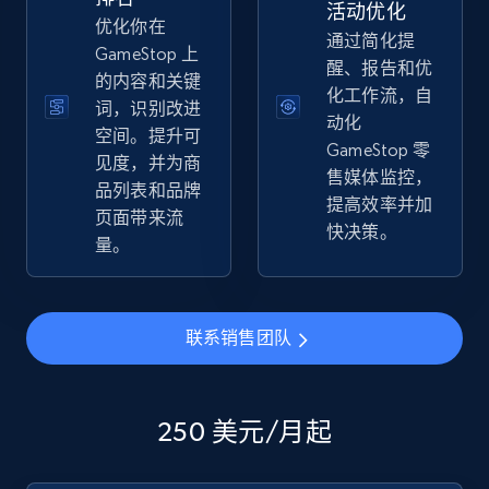
活动优化
eBay
优化你在
通过简化提
URL, Product id, Title, Seller name, Seller rating,
GameStop 上
醒、报告和优
Seller reviews, Breadcrumbs, Root category, and
的内容和关键
more.
化工作流，自
词，识别改进
动化
空间。提升可
GameStop 零
2.5K+
359+
立即开始
见度，并为商
售媒体监控，
品列表和品牌
提高效率并加
页面带来流
快决策。
量。
eBay - Gather data on products using
specified keywords
URL, Product id, Title, Seller name, Seller rating,
联系销售团队
Seller reviews, Breadcrumbs, Root category, and
more.
250 美元/月起
2.5K+
359+
立即开始