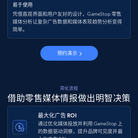
易于使用
using specific category URL
凭借直观界面和用户友好的设计，GameStop 零售
URL, Final price, Sku, Currency, Gtin,
媒体分析让复杂广告数据和媒体表现趋势分析变得
Specifications, Image urls, Top reviews, and
简单。
more.
5.6K+
875+
立即开始
预约演示
Walmart - products - Collects products by
specific keywords
简化流程
URL, Final price, Sku, Currency, Gtin,
借助零售媒体情报做出明智决策
Specifications, Image urls, Top reviews, and
more.
最大化广告 ROI
通过优化媒体投放并利用 GameStop 上
5.6K+
875+
立即开始
的数据驱动洞察，提升品牌可见度并最