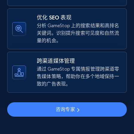
优化 SEO 表现
TikTok Shop - category
分析 GameStop 上的搜索结果和高排名
URL, Title, Available, Description, Currency, Initial
关键词。识别提升搜索可见度和自然流
price, Final price, Discount percent, and more.
量的机会。
5.4K+
667+
立即开始
跨渠道媒体管理
通过 GameStop 专属情报管理跨渠道零
售媒体策略，帮助你在多个地域保持一
TikTok Shop - Collect TikTok shop products
致的广告表现。
by keywords search
URL, Title, Available, Description, Currency, Initial
price, Final price, Discount percent, and more.
咨询专家
5.4K+
667+
立即开始