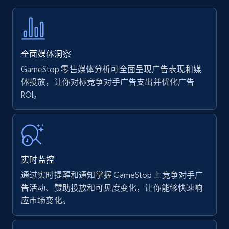
price, Currency, Availability, Reviews count, and
more.
35.2K+
5.7K+
立即开始
全面媒体洞察
GameStop 零售媒体分析可全面呈现广告表现和媒
体投放，让你对标竞争对手广告支出并优化广告
ROI。
Amazon products - find products by using
upc numbers
Title, Seller name, Brand, Description, Initial
price, Currency, Availability, Reviews count, and
more.
实时监控
35.2K+
5.7K+
立即开始
通过实时提醒和通知掌握 GameStop 上竞争对手广
告活动、赞助投放和可见度变化，让你能够快速响
应市场变化。
Amazon Reviews