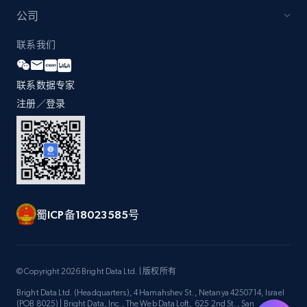
Currency, Colour code, Colour, Description, and
公司
more.
联系我们
1.2K+
208+
立即开始
联系数据专家
注册／登录
Best Buy products
URL, Product id, Title, Images, Final price,
Currency, Discount, Initial price, and more.
1.1K+
149+
立即开始
蜀ICP备18023585号
© Copyright 2026 Bright Data Ltd. | 版权所有
Best Buy products - Collect data on
products using specified keywords
Bright Data Ltd. (Headquarters), 4 Hamahshev St., Netanya 4250714, Israel
(POB 8025) | Bright Data, Inc., The Web Data Loft, 625 2nd St., San