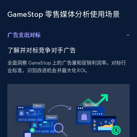
GameStop 零售媒体分析使用场景
Home Depot US - Discover products by
specified UPC
URL, Domain, Country code, Model number,
广告支出对标
Sku, Product id, Product name, Manufacturer,
and more.
了解并对标竞争对手广告
全面洞察 GameStop 上的广告量和促销利润率。对标行
2.1K+
353+
立即开始
业标准，识别改进机会并最大化 ROI。
Home Depot US - Discovery products by
specific category URL
URL, Domain, Country code, Model number,
Sku, Product id, Product name, Manufacturer,
and more.