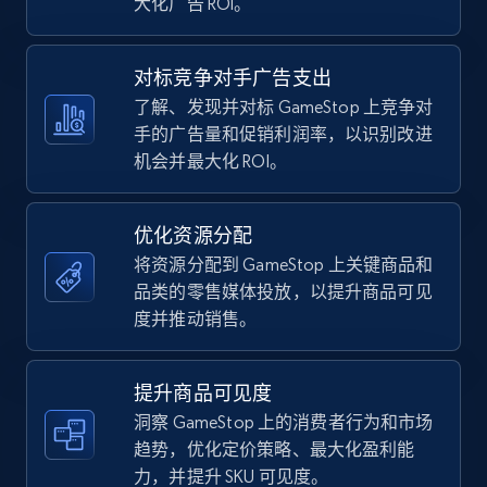
大化广告 ROI。
Walmart - products - Discover products by
对标竞争对手广告支出
using sku numbers
了解、发现并对标 GameStop 上竞争对
URL, Final price, Sku, Currency, Gtin,
手的广告量和促销利润率，以识别改进
Specifications, Image urls, Top reviews, and
机会并最大化 ROI。
more.
5.6K+
875+
立即开始
优化资源分配
将资源分配到 GameStop 上关键商品和
品类的零售媒体投放，以提升商品可见
度并推动销售。
TikTok Shop
URL, Title, Available, Description, Currency, Initial
price, Final price, Discount percent, and more.
提升商品可见度
洞察 GameStop 上的消费者行为和市场
5.4K+
667+
立即开始
趋势，优化定价策略、最大化盈利能
力，并提升 SKU 可见度。