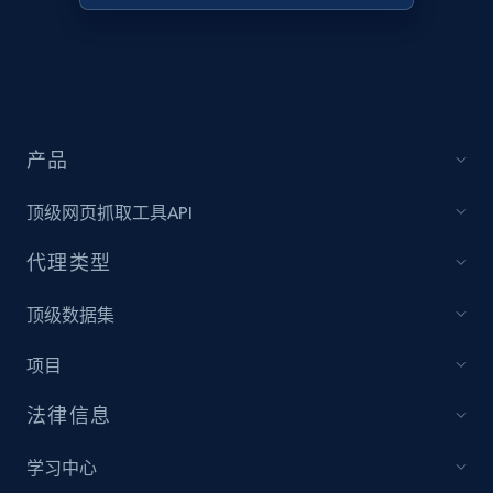
Rating, Reviews count, Initial price, Discount,
and more.
1.3K+
175+
立即开始
产品
Zara - Products
顶级网页抓取工具API
Category id, Product id, Product name, Price,
代理类型
Currency, Colour code, Colour, Description, and
more.
顶级数据集
1.2K+
208+
立即开始
项目
法律信息
Zara - Products - discovery by category url
学习中心
Category id, Product id, Product name, Price,