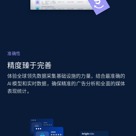
2.1K+
375+
立即开始
Amazon products global dataset -
Collecting products by keyword search
Title, Seller name, Brand, Description, Initial
准确性
price, Currency, Availability, Reviews count, and
more.
精度臻于完善
体验全球领先数据采集基础设施的力量，结合最准确的
2.1K+
375+
立即开始
AI 模型和实时数据，确保精准的广告分析和全面的媒体
表现统计。
Amazon products global dataset - Collects
products by best sellers category URL
Title, Seller name, Brand, Description, Initial
price, Currency, Availability, Reviews count, and