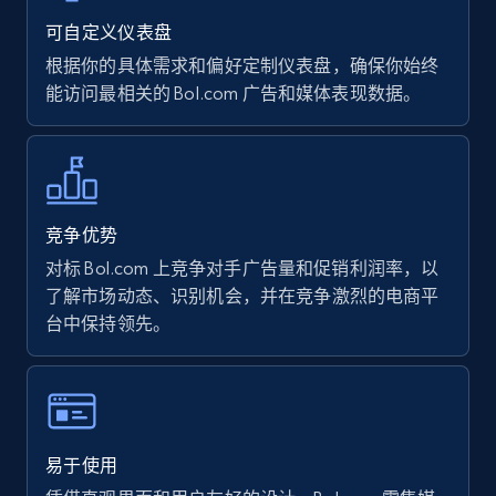
Author name, Asin, and more.
可自定义仪表盘
根据你的具体需求和偏好定制仪表盘，确保你始终
7.4K+
872+
立即开始
能访问最相关的 Bol.com 广告和媒体表现数据。
Walmart - products
URL, Final price, Sku, Currency, Gtin,
竞争优势
Specifications, Image urls, Top reviews, and
对标 Bol.com 上竞争对手广告量和促销利润率，以
more.
了解市场动态、识别机会，并在竞争激烈的电商平
台中保持领先。
5.6K+
876+
立即开始
Walmart - products - Find new products by
易于使用
using specific category URL