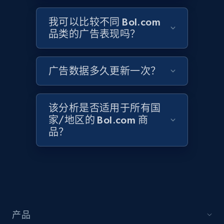
1.3K+
176+
立即开始
我可以比较不同 Bol.com
品类的广告表现吗？
Target - Discover products by category url
广告数据多久更新一次？
URL, Product id, Title, Product description,
Rating, Reviews count, Initial price, Discount,
and more.
该分析是否适用于所有国
家/地区的 Bol.com 商
1.3K+
176+
立即开始
品？
Target - Discover products by specified
UPC
URL, Product id, Title, Product description,
Rating, Reviews count, Initial price, Discount,
产品
and more.