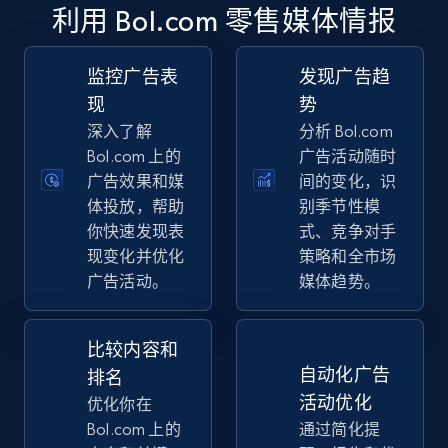
TikTok Shop - discover records by shop url
利用 Bol.com 零售媒体情报
URL, Title, Available, Description, Currency, Initial
price, Final price, Discount percent, and more.
监控广告表
发现广告趋
现
势
5.4K+
668+
立即开始
深入了解
分析 Bol.com
Bol.com 上的
广告活动随时
广告效果和媒
间的变化，识
体投放，帮助
别季节性模
Amazon sellers info
你快速发现表
式、竞争对手
Seller id, URL, Seller name, Description, Detailed
现变化并优化
策略和全市场
info, Stars, Feedbacks, Return policy, and more.
广告活动。
媒体趋势。
2.5K+
378+
立即开始
比较内容和
自动化广告
排名
活动优化
优化你在
eBay
Bol.com 上的
通过简化提
URL, Product id, Title, Seller name, Seller rating,