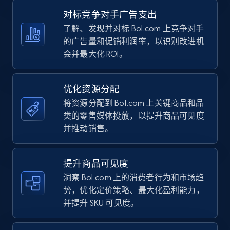
Walmart - products - Discover products by
对标竞争对手广告支出
using sku numbers
了解、发现并对标 Bol.com 上竞争对手
URL, Final price, Sku, Currency, Gtin,
的广告量和促销利润率，以识别改进机
Specifications, Image urls, Top reviews, and
会并最大化 ROI。
more.
5.6K+
876+
立即开始
优化资源分配
将资源分配到 Bol.com 上关键商品和品
类的零售媒体投放，以提升商品可见度
并推动销售。
TikTok Shop
URL, Title, Available, Description, Currency, Initial
price, Final price, Discount percent, and more.
提升商品可见度
洞察 Bol.com 上的消费者行为和市场趋
5.4K+
668+
立即开始
势，优化定价策略、最大化盈利能力，
并提升 SKU 可见度。