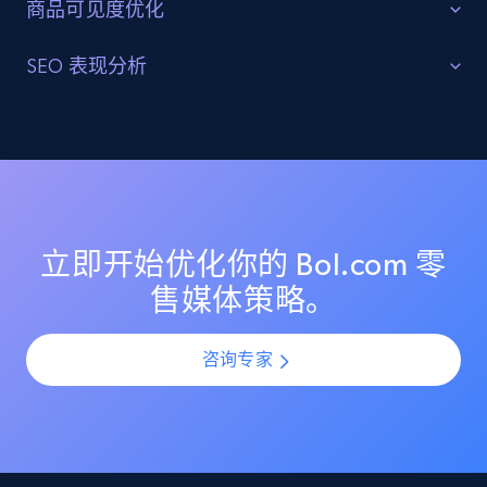
商品可见度优化
最大化可见度和影响力
SEO 表现分析
Etsy
高效分配资源，推动 Bol.com 上关键商品和品类的零售
URL, Product id, Listing inventory id, Title, Rating,
优化搜索结果和高排名
Reviews count shop, Reviews count item, Initial
媒体投放。洞察消费者行为和市场趋势，以优化定价策
price, and more.
略并最大化盈利能力。
分析 Bol.com 上的搜索结果和高排名关键词。识别提升
搜索可见度和自然流量的机会，以推动品牌认知和销
1.9K+
323+
立即开始
售。
立即开始优化你的 Bol.com 零
售媒体策略。
Etsy - Collect data on products using
specified keywords
咨询专家
URL, Product id, Listing inventory id, Title, Rating,
Reviews count shop, Reviews count item, Initial
price, and more.