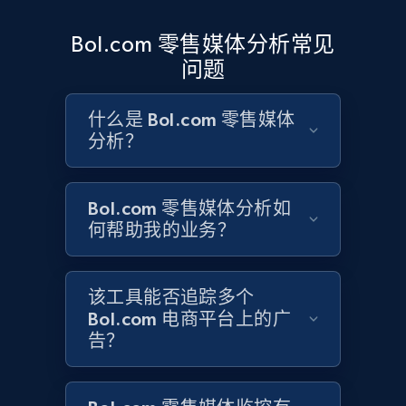
1.9K+
323+
立即开始
Bol.com 零售媒体分析常见
问题
Etsy - Collects data from shop's URL
URL, Product id, Listing inventory id, Title, Rating,
什么是 Bol.com 零售媒体
Reviews count shop, Reviews count item, Initial
分析？
price, and more.
Bol.com 零售媒体分析如
1.9K+
323+
立即开始
何帮助我的业务？
Amazon products search
该工具能否追踪多个
Bol.com 电商平台上的广
Asin, URL, Name, Sponsored, Initial price, Final
告？
price, Currency, Sold, and more.
1.6K+
181+
立即开始