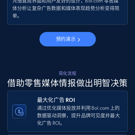
凭借直观界面和用户友好的设计，Bol.com 零售媒
URL, Final price, Sku, Currency, Gtin,
体分析让复杂广告数据和媒体表现趋势分析变得简
Specifications, Image urls, Top reviews, and
单。
more.
5.6K+
876+
立即开始
预约演示
Walmart - products - Collects products by
specific keywords
简化流程
URL, Final price, Sku, Currency, Gtin,
借助零售媒体情报做出明智决策
Specifications, Image urls, Top reviews, and
more.
最大化广告 ROI
通过优化媒体投放并利用 Bol.com 上的
5.6K+
876+
立即开始
数据驱动洞察，提升品牌可见度并最大
化广告 ROI。