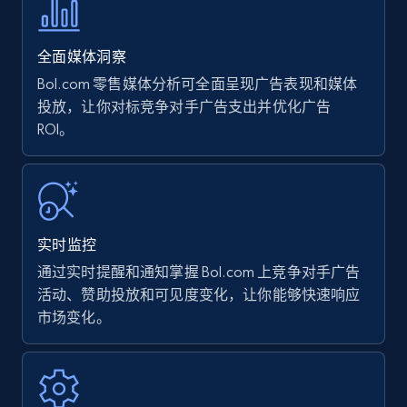
35.3K+
5.7K+
立即开始
全面媒体洞察
Bol.com 零售媒体分析可全面呈现广告表现和媒体
投放，让你对标竞争对手广告支出并优化广告
ROI。
Amazon products - find products by using
upc numbers
Title, Seller name, Brand, Description, Initial
price, Currency, Availability, Reviews count, and
more.
实时监控
35.3K+
5.7K+
立即开始
通过实时提醒和通知掌握 Bol.com 上竞争对手广告
活动、赞助投放和可见度变化，让你能够快速响应
市场变化。
Amazon Reviews
URL, Product name, Product rating, Product
rating object, Product rating max, Rating,