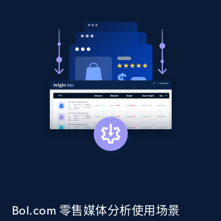
Title, Seller name, Brand, Description, Initial
price, Currency, Availability, Reviews count, and
more.
2.1K+
375+
立即开始
Amazon products global dataset - Collects
products by best sellers category URL
Title, Seller name, Brand, Description, Initial
price, Currency, Availability, Reviews count, and
more.
2.1K+
375+
立即开始
Bol.com 零售媒体分析使用场景