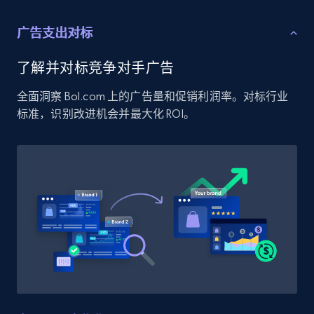
Amazon products global dataset - Collect
Amazon products by seller URL
广告支出对标
Title, Seller name, Brand, Description, Initial
price, Currency, Availability, Reviews count, and
了解并对标竞争对手广告
more.
全面洞察 Bol.com 上的广告量和促销利润率。对标行业
标准，识别改进机会并最大化 ROI。
2.1K+
375+
立即开始
Amazon products global dataset - Collect
products from Brands URLs
Title, Seller name, Brand, Description, Initial
price, Currency, Availability, Reviews count, and
more.
2.1K+
375+
立即开始