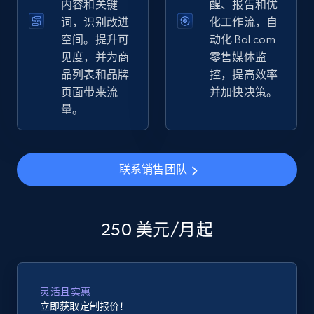
内容和关键
醒、报告和优
Seller reviews, Breadcrumbs, Root category, and
词，识别改进
化工作流，自
more.
空间。提升可
动化 Bol.com
见度，并为商
零售媒体监
2.5K+
359+
立即开始
品列表和品牌
控，提高效率
页面带来流
并加快决策。
量。
eBay - Gather data on products using
specified keywords
联系销售团队
URL, Product id, Title, Seller name, Seller rating,
Seller reviews, Breadcrumbs, Root category, and
more.
250 美元/月起
2.5K+
359+
立即开始
灵活且实惠
立即获取定制报价！
eBay - Collect products from shops on eBay