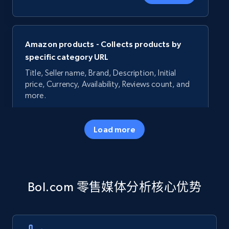
Amazon products - Collects products by
specific category URL
Title, Seller name, Brand, Description, Initial
price, Currency, Availability, Reviews count, and
more.
35.3K+
5.7K+
立即开始
Load more
Amazon products - Collects products by
Bol.com 零售媒体分析核心优势
specific keywords
Title, Seller name, Brand, Description, Initial
price, Currency, Availability, Reviews count, and
more.