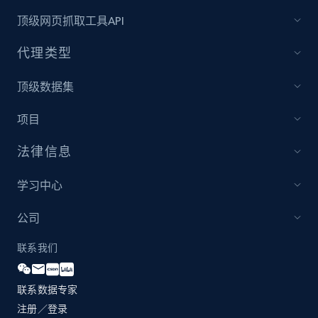
顶级网页抓取工具API
1.3K+
176+
立即开始
代理类型
顶级数据集
Zara - Products
项目
Category id, Product id, Product name, Price,
Currency, Colour code, Colour, Description, and
法律信息
more.
学习中心
1.2K+
208+
立即开始
公司
联系我们
Zara - Products - discovery by category url
Category id, Product id, Product name, Price,
联系数据专家
Currency, Colour code, Colour, Description, and
注册／登录
more.