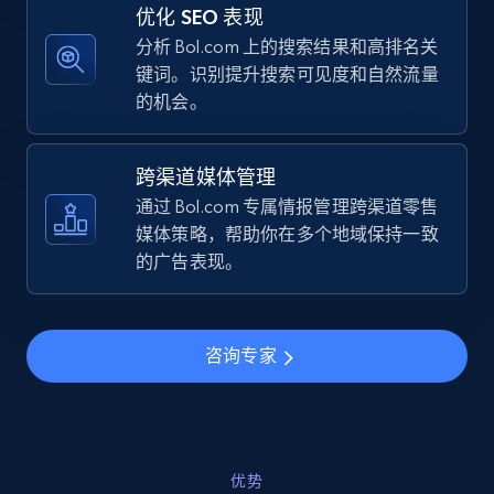
优化 SEO 表现
TikTok Shop - category
分析 Bol.com 上的搜索结果和高排名关
URL, Title, Available, Description, Currency, Initial
键词。识别提升搜索可见度和自然流量
price, Final price, Discount percent, and more.
的机会。
5.4K+
668+
立即开始
跨渠道媒体管理
通过 Bol.com 专属情报管理跨渠道零售
媒体策略，帮助你在多个地域保持一致
TikTok Shop - Collect TikTok shop products
的广告表现。
by keywords search
URL, Title, Available, Description, Currency, Initial
price, Final price, Discount percent, and more.
咨询专家
5.4K+
668+
立即开始
优势