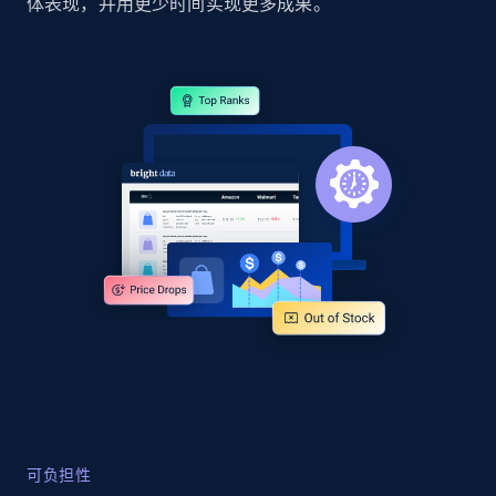
体表现，并用更少时间实现更多成果。
Google Shopping
URL, Product id, Title, Product description,
Rating, Reviews count, Images, Variations, and
more.
2.4K+
200+
立即开始
Google Shopping - collects products from
web using keywords
URL, Product id, Title, Product description,
Rating, Reviews count, Images, Variations, and
more.
2.4K+
200+
立即开始
可负担性