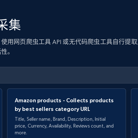
采集
使用网页爬虫工具 API 或无代码爬虫工具自行提
活性。
Amazon products - Collects products
by best sellers category URL
Title, Seller name, Brand, Description, Initial
price, Currency, Availability, Reviews count, and
more.