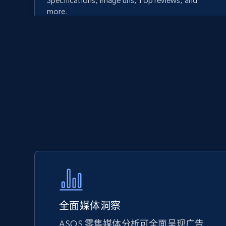
Specifications, Image urls, Top reviews, and
more.
5.6K+
875+
立即开始
Walmart - products - Discover
products by using sku numbers
URL, Final price, Sku, Currency, Gtin,
Specifications, Image urls, Top reviews, and
more.
5.6K+
875+
立即开始
全面媒体洞察
ASOS 零售媒体分析可全面呈现广告