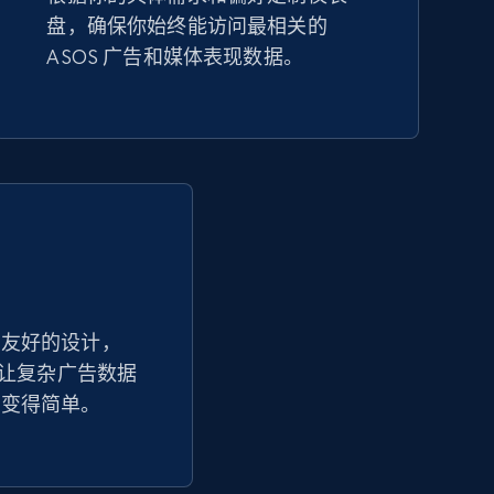
盘，确保你始终能访问最相关的
Amazon sellers info
ASOS 广告和媒体表现数据。
Seller id, URL, Seller name, Description, Detailed
info, Stars, Feedbacks, Return policy, and more.
2.5K+
378+
立即开始
eBay - Collect products from shops on
eBay
户友好的设计，
析让复杂广告数据
URL, Product id, Title, Seller name, Seller rating,
Seller reviews, Breadcrumbs, Root category, and
析变得简单。
more.
2.5K+
359+
立即开始