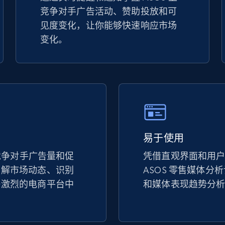
竞争对手广告活动、赞助投放和可
TikTok Shop - discover records by shop
见度变化，让你能够快速响应市场
url
变化。
URL, Title, Available, Description, Currency, Initial
price, Final price, Discount percent, and more.
5.4K+
667+
立即开始
易于使用
eBay - Gather data on products using
specified keywords
上竞争对手广告量和促
凭借直观界面和用
了解市场动态、识别
ASOS 零售媒体分
URL, Product id, Title, Seller name, Seller rating,
Seller reviews, Breadcrumbs, Root category, and
争激烈的电商平台中
和媒体表现趋势分
more.
2.5K+
359+
立即开始