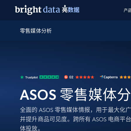
产
零售媒体分析
网页数据抓取 API
多模态训练
网页数据抓取 API
工具
网页解锁 API
视频与媒体数据
网页解锁 API
起价
$1/ 每1 次
告别封锁和验证码
获得取之不尽的视频，图片及更多内
免费套餐
第三方工具集成
Discover API
视频信息流——为 VLA 准备就绪
免费
起价
爬虫 API
$1/1k请求
始终在线的代理实时网页发现
获取持续、定向的网页视频，用于训
浏览器扩展
器人策略
搜索引擎结果页 API
搜索引擎 API
起价
数据包
代理网络检查
按需获取多引擎搜索结果
$1/ 每1 次
免费套餐
为各行各业生成可直接用于LLM的数据
ASOS 零售媒体
Google
Bing
Duckduckgo
Yandex
起价
网站地图
爬虫浏览器 API
爬虫浏览器 API
$5/GB
键启动内置隐匿模式的远程浏览器
全面的 ASOS 零售媒体情报，用于最大
代理基础设施
并提升商品可见度。跨所有 ASOS 电商
代理服务
体投放。