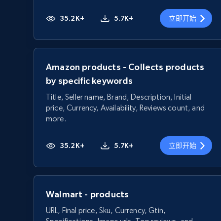
35.2K+
5.7K+
立即开始
Amazon products - Collects products
by specific keywords
Title, Seller name, Brand, Description, Initial
price, Currency, Availability, Reviews count, and
more.
35.2K+
5.7K+
立即开始
Walmart - products
URL, Final price, Sku, Currency, Gtin,