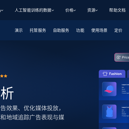
品
人工智能训练的数据
价格
资源
帮助文档
演示
智能体 WEB 执行
数据源
数据源
托管服务
自助服务
功能
使用场景
定价
数
数
资
学习中心
搜索及提取
抓取APIs
抓取APIs
起价
$1
$0.75/1k 记录条
请求
容
让 AI 应用具备搜索与爬取整个网络的能力
从 600+ 个网站获取实时数据
免费套餐
博客
领英
电商
社交媒体
ChatGPT
智能体浏览器
爬虫工作室定价
起价
爬虫工作室
练人形机
让智能体浏览网站并自动执行任务
$1/1k请求
案例研究
免费套餐
将任何网站转化为数据管道
亮数据 MCP
免费
起价
数据集
数据集
网络研讨会
站式工具包，全面解锁网页
请求
$250/100K 记录条
集
来自 600+ 个域名的预收集数据
分析
起价
领英
电商
社交媒体
房地产
代理位置
缓存速递
$0.2/1k HTML
缓存速递
实时网页数据，采集即交付
产品技术视频
化广告效果、优化媒体投放，
平台和地域追踪广告表现与媒