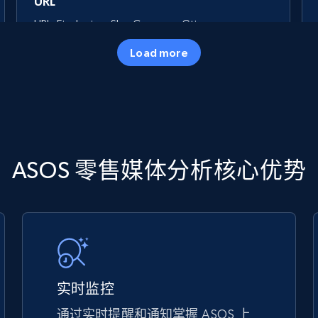
URL
URL, Final price, Sku, Currency, Gtin,
Specifications, Image urls, Top reviews, and
Load more
more.
5.6K+
875+
立即开始
TikTok Shop
ASOS 零售媒体分析核心优势
URL, Title, Available, Description, Currency, Initial
price, Final price, Discount percent, and more.
5.4K+
667+
立即开始
实时监控
通过实时提醒和通知掌握 ASOS 上