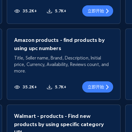
35.2K+
5.7K+
立即开始
Amazon products - find products by
using upc numbers
Title, Seller name, Brand, Description, Initial
price, Currency, Availability, Reviews count, and
more.
35.2K+
5.7K+
立即开始
Walmart - products - Find new
products by using specific category