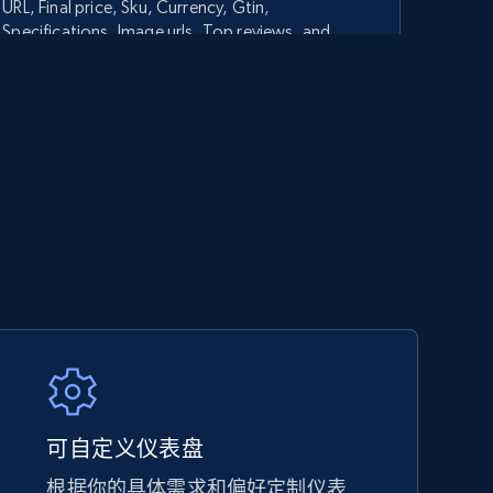
URL, Final price, Sku, Currency, Gtin,
Specifications, Image urls, Top reviews, and
more.
5.6K+
875+
立即开始
TikTok Shop - category
URL, Title, Available, Description, Currency, Initial
price, Final price, Discount percent, and more.
5.4K+
667+
立即开始
可自定义仪表盘
根据你的具体需求和偏好定制仪表