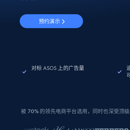
动态代理
起价
$5
$2.5/G
免费套餐
动态代理
5折
超40000万 万高速真人住宅代理
起价
ISP 代理
$1.3/IP
预约演示
数据中心代理
用于数据获取的高速代理
对标 ASOS 上的广告量
被
70%
的领先电商平台选用，同时也深受顶级