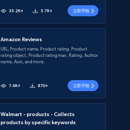
35.2K+
5.7K+
立即开始
Amazon Reviews
URL, Product name, Product rating, Product
rating object, Product rating max, Rating, Author
name, Asin, and more.
7.4K+
870+
立即开始
Walmart - products - Collects
products by specific keywords