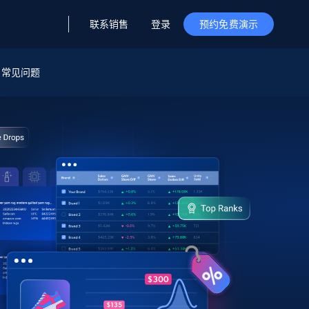
联系销售
登录
预约免费演示
据与洞察
据及洞察
源
常见问题
公司
初创企业计划
零售情报
零售
新
起价
$2000/月
解锁实时电商洞察与AI驱动的业务推荐
洞察
联盟推荐
演示智能体
企业级数据服务
托管式数据
起价
为企业级数据收集量身定制
$1500/月
采集
信任中心
集成
Deep Lookup
测试版
Bright SDK
在海量级网页数据上运行复杂
查询