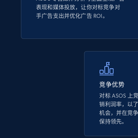
表现和媒体投放，让你对标竞争对
TikTok Shop - Collect TikTok shop
手广告支出并优化广告 ROI。
products by keywords search
URL, Title, Available, Description, Currency, Initial
price, Final price, Discount percent, and more.
5.4K+
667+
立即开始
竞争优势
eBay
对标 ASOS 
URL, Product id, Title, Seller name, Seller rating,
Seller reviews, Breadcrumbs, Root category, and
销利润率，以
more.
机会，并在竞
保持领先。
2.5K+
359+
立即开始