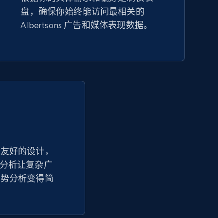
盘，确保你始终能访问最相关的
Amazon sellers info
Albertsons 广告和媒体表现数据。
Seller id, URL, Seller name, Description, Detailed
info, Stars, Feedbacks, Return policy, and more.
2.5K+
378+
立即开始
eBay - Collect products from shops on
eBay
户友好的设计，
售媒体分析让复杂广
URL, Product id, Title, Seller name, Seller rating,
Seller reviews, Breadcrumbs, Root category, and
趋势分析变得简
more.
2.5K+
359+
立即开始