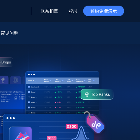
联系销售
登录
预约免费演示
据与洞察
据及洞察
源
常见问题
公司
初创企业计划
零售情报
零售
新
起价
$2000/月
解锁实时电商洞察与AI驱动的业务推荐
洞察
联盟推荐
演示智能体
企业级数据服务
托管式数据
起价
为企业级数据收集量身定制
$1500/月
采集
信任中心
集成
Deep Lookup
测试版
Bright SDK
在海量级网页数据上运行复杂
查询