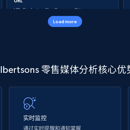
URL
URL, Final price, Sku, Currency, Gtin,
Specifications, Image urls, Top reviews, and
Load more
more.
5.6K+
875+
立即开始
TikTok Shop
Albertsons 零售媒体分析核心优
URL, Title, Available, Description, Currency, Initial
price, Final price, Discount percent, and more.
5.4K+
667+
立即开始
实时监控
通过实时提醒和通知掌握