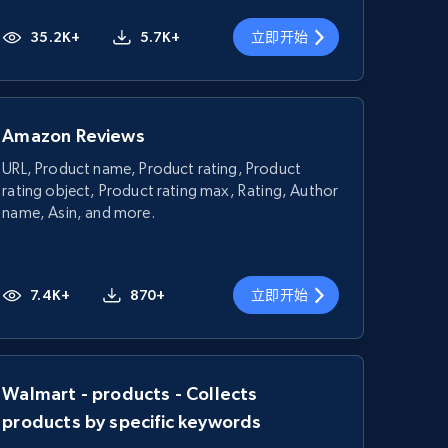
35.2K+
5.7K+
立即开始
Amazon Reviews
URL, Product name, Product rating, Product
rating object, Product rating max, Rating, Author
name, Asin, and more.
7.4K+
870+
立即开始
Walmart - products - Collects
products by specific keywords