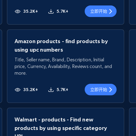
35.2K+
5.7K+
立即开始
Amazon products - find products by
using upc numbers
Title, Seller name, Brand, Description, Initial
price, Currency, Availability, Reviews count, and
more.
35.2K+
5.7K+
立即开始
Walmart - products - Find new
products by using specific category