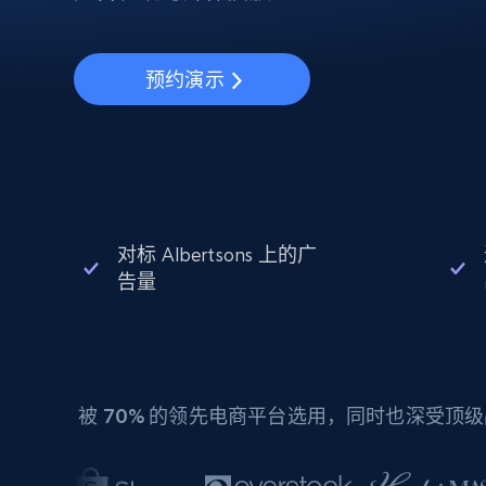
动态代理
起价
$5
$2.5/G
免费套餐
动态代理
5折
超40000万 万高速真人住宅代理
起价
ISP 代理
$1.3/IP
预约演示
数据中心代理
用于数据获取的高速代理
对标 Albertsons 上的广
告量
被
70%
的领先电商平台选用，同时也深受顶级