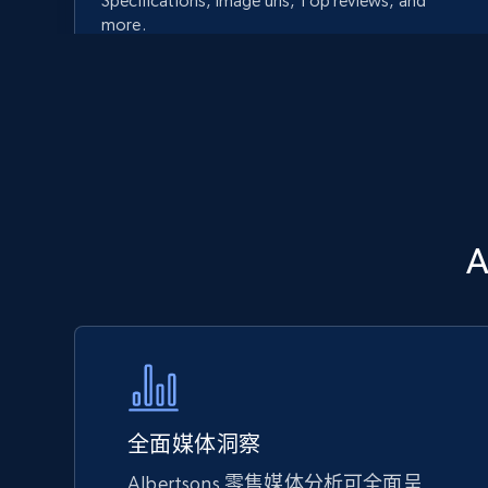
Specifications, Image urls, Top reviews, and
more.
5.6K+
875+
立即开始
Walmart - products - Discover
products by using sku numbers
URL, Final price, Sku, Currency, Gtin,
Specifications, Image urls, Top reviews, and
more.
5.6K+
875+
立即开始
全面媒体洞察
Albertsons 零售媒体分析可全面呈