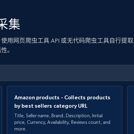
采集
使用网页爬虫工具 API 或无代码爬虫工具自行提
活性。
Amazon products - Collects products
by best sellers category URL
Title, Seller name, Brand, Description, Initial
price, Currency, Availability, Reviews count, and
more.