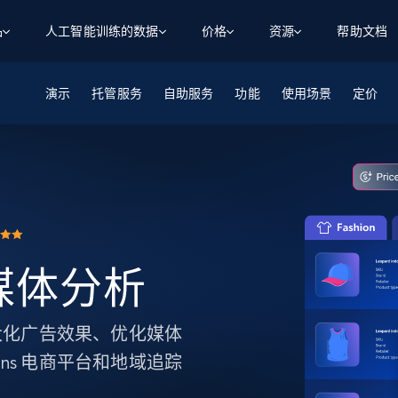
品
人工智能训练的数据
价格
资源
帮助文档
演示
智能体 WEB 执行
数据源
数据源
托管服务
自助服务
功能
使用场景
定价
数
数
资
学习中心
搜索及提取
抓取APIs
抓取APIs
起价
$1
$0.75/1k 记录条
请求
容
让 AI 应用具备搜索与爬取整个网络的能力
从 600+ 个网站获取实时数据
免费套餐
博客
领英
电商
社交媒体
ChatGPT
智能体浏览器
爬虫工作室定价
起价
爬虫工作室
练人形机
让智能体浏览网站并自动执行任务
$1/1k请求
案例研究
免费套餐
将任何网站转化为数据管道
亮数据 MCP
免费
起价
数据集
数据集
网络研讨会
站式工具包，全面解锁网页
请求
$250/100K 记录条
集
来自 600+ 个域名的预收集数据
零售媒体分析
起价
领英
电商
社交媒体
房地产
代理位置
缓存速递
$0.2/1k HTML
缓存速递
实时网页数据，采集即交付
产品技术视频
于最大化广告效果、优化媒体
ons 电商平台和地域追踪