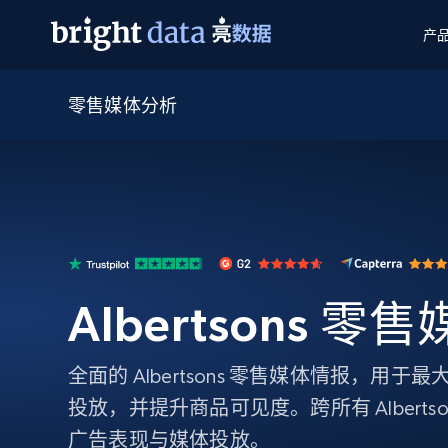
产
零售媒体分析
网页数据抓取 API
多模态训练
网页数据抓取 API
工具
网页解锁 API
视频与媒体数据
网页解锁 API
起价
$1/ 每1 次
告别封锁和验证码
获得取之不尽的视频，图片及更多内
免费套餐
第三方工具集成
Discover API
视频信息流——为 VLA 准备就绪
免费
起价
爬虫 API
$1/1k请求
始终在线的代理实时网页发现
获取持续、定向的网页视频，用于训
浏览器扩展
器人策略
搜索引擎结果页 API
搜索引擎 API
起价
数据包
代理网络检查
按需获取多引擎搜索结果
$1/ 每1 次
免费套餐
为各行各业生成可直接用于LLM的数据
Albertsons 
Google
Bing
Duckduckgo
Yandex
起价
网站地图
爬虫浏览器 API
爬虫浏览器 API
$5/GB
键启动内置隐匿模式的远程浏览器
全面的 Albertsons 零售媒体情报，用
代理基础设施
投放，并提升商品可见度。跨所有 Alberts
代理服务
广告表现与媒体投放。