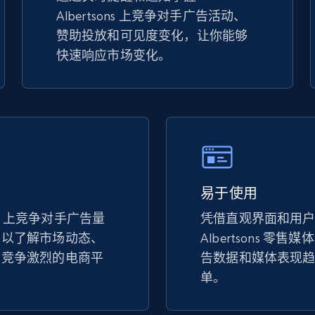
Albertsons 上竞争对手广告活动、
TikTok Shop - discover records by shop
赞助投放和可见度变化，让你能够
url
快速响应市场变化。
URL, Title, Available, Description, Currency, Initial
price, Final price, Discount percent, and more.
5.4K+
667+
立即开始
易于使用
eBay - Gather data on products using
specified keywords
ons 上竞争对手广告量
凭借直观界面和用
，以了解市场动态、
Albertsons 零
URL, Product id, Title, Seller name, Seller rating,
Seller reviews, Breadcrumbs, Root category, and
在竞争激烈的电商平
告数据和媒体表现
more.
。
单。
2.5K+
359+
立即开始