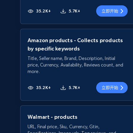
35.2K+
5.7K+
立即开始
Amazon products - Collects products
by specific keywords
Title, Seller name, Brand, Description, Initial
price, Currency, Availability, Reviews count, and
more.
35.2K+
5.7K+
立即开始
Walmart - products
URL, Final price, Sku, Currency, Gtin,