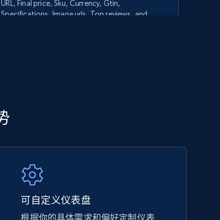
URL, Final price, Sku, Currency, Gtin,
Specifications, Image urls, Top reviews, and
more.
5.6K+
875+
立即开始
TikTok Shop - category
势
URL, Title, Available, Description, Currency, Initial
price, Final price, Discount percent, and more.
5.4K+
667+
立即开始
可自定义仪表盘
根据你的具体需求和偏好定制仪表