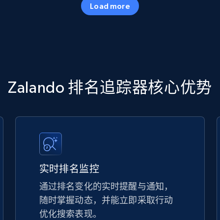
Load more
more.
5.6K+
873+
立即开始
TikTok Shop
Zalando 排名追踪器核心优势
URL, Title, Available, Description, Currency, Initial
price, Final price, Discount percent, and more.
5.4K+
667+
立即开始
实时排名监控
通过排名变化的实时提醒与通知，
随时掌握动态，并能立即采取行动
TikTok Shop - discover records by shop
优化搜索表现。