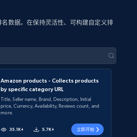
提取排名数据。在保持灵活性、可构建自定义排
Amazon products - Collects products
by specific category URL
Title, Seller name, Brand, Description, Initial
price, Currency, Availability, Reviews count, and
more.
35.1K+
5.7K+
立即开始