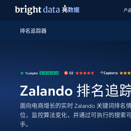
产
排名追踪器
网页数据抓取 API
多模态训练
网页数据抓取 API
工具
网页解锁 API
视频与媒体数据
网页解锁 API
起价
$1/ 每1 次
告别封锁和验证码
获得取之不尽的视频，图片及更多内
免费套餐
第三方工具集成
Discover API
视频信息流——为 VLA 准备就绪
免费
起价
爬虫 API
$1/1k请求
始终在线的代理实时网页发现
获取持续、定向的网页视频，用于训
浏览器扩展
器人策略
搜索引擎结果页 API
搜索引擎 API
起价
数据包
代理网络检查
按需获取多引擎搜索结果
$1/ 每1 次
免费套餐
Zalando 排名追
为各行各业生成可直接用于LLM的数据
Google
Bing
Duckduckgo
Yandex
起价
网站地图
爬虫浏览器 API
爬虫浏览器 API
$5/GB
键启动内置隐匿模式的远程浏览器
面向电商增长的实时 Zalando 关键词排
位，监控算法变化，并通过可执行的搜索
代理基础设施
手。
代理服务