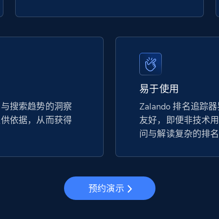
url
URL, Title, Available, Description, Currency, Initial
price, Final price, Discount percent, and more.
5.4K+
667+
立即开始
易于使用
eBay - Gather data on products using
名与搜索趋势的洞察
Zalando 排名追
specified keywords
提供依据，从而获得
友好，即便非技术
问与解读复杂的排
URL, Product id, Title, Seller name, Seller rating,
Seller reviews, Breadcrumbs, Root category, and
more.
2.5K+
358+
立即开始
预约演示