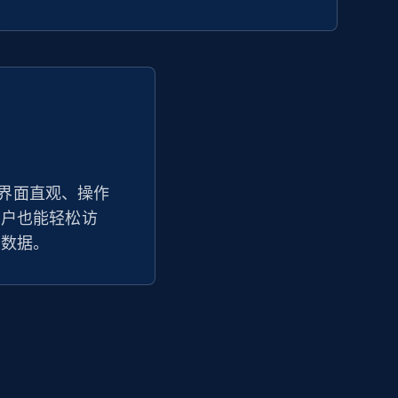
Seller id, URL, Seller name, Description, Detailed
info, Stars, Feedbacks, Return policy, and more.
2.5K+
378+
立即开始
eBay - Collect products from shops on
踪器界面直观、操作
eBay
用户也能轻松访
名数据。
URL, Product id, Title, Seller name, Seller rating,
Seller reviews, Breadcrumbs, Root category, and
more.
2.5K+
358+
立即开始