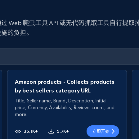
 Web 爬虫工具 API 或无代码抓取工具自行
设施的负担。
Amazon products - Collects products
by best sellers category URL
Title, Seller name, Brand, Description, Initial
price, Currency, Availability, Reviews count, and
more.
35.1K+
5.7K+
立即开始