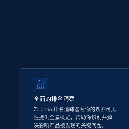
5.6K+
873+
立即开始
Walmart - products - Discover
products by using sku numbers
URL, Final price, Sku, Currency, Gtin,
Specifications, Image urls, Top reviews, and
more.
5.6K+
873+
立即开始
全面的排名洞察
Zalando 排名追踪器为你的搜索可见
性提供全景概览，帮助你识别并解
TikTok Shop - Collect TikTok shop
决影响产品被发现的关键问题。