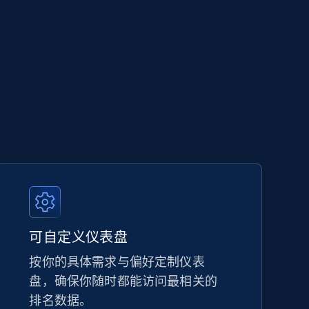
5.6K+
873+
立即开始
TikTok Shop - category
URL, Title, Available, Description, Currency, Initial
price, Final price, Discount percent, and more.
5.4K+
667+
立即开始
可自定义仪表盘
按你的具体需求与偏好定制仪表
盘，确保你随时都能访问最相关的
Amazon sellers info
排名数据。