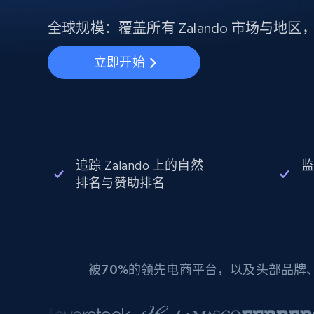
动态代理
起价
$5
$2.5/G
免费套餐
动态代理
5折
全球规模：覆盖所有 Zalando 市场与地
超40000万 万高速真人住宅代理
起价
ISP 代理
$1.3/IP
数据中心代理
立即开始
用于数据获取的高速代理
追踪 Zalando 上的自然
监
排名与赞助排名
被
70%
的领先电商平台，以及头部品牌、