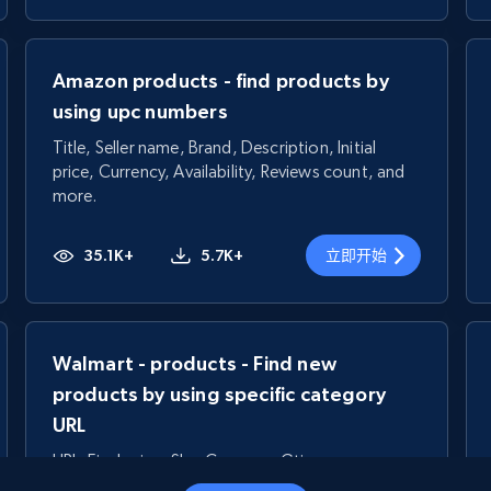
Amazon products - find products by
using upc numbers
Title, Seller name, Brand, Description, Initial
price, Currency, Availability, Reviews count, and
more.
35.1K+
5.7K+
立即开始
Walmart - products - Find new
products by using specific category
URL
URL, Final price, Sku, Currency, Gtin,
Specifications, Image urls, Top reviews, and