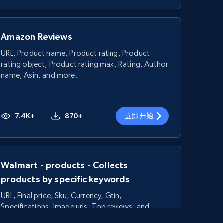
Amazon Reviews
URL, Product name, Product rating, Product
rating object, Product rating max, Rating, Author
name, Asin, and more.
7.4K+
870+
立即开始
Walmart - products - Collects
products by specific keywords
URL, Final price, Sku, Currency, Gtin,
Specifications, Image urls, Top reviews, and
more.