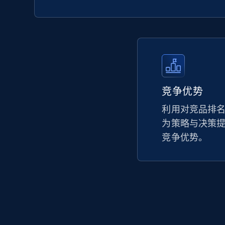
products by keywords search
URL, Title, Available, Description, Currency, Initial
price, Final price, Discount percent, and more.
5.4K+
667+
立即开始
竞争优势
eBay
利用对竞品排
为策略与决策
URL, Product id, Title, Seller name, Seller rating,
Seller reviews, Breadcrumbs, Root category, and
竞争优势。
more.
2.5K+
358+
立即开始