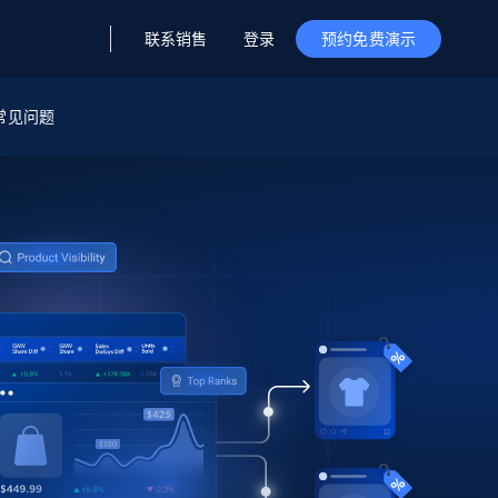
联系销售
登录
预约免费演示
据与洞察
据及洞察
源
常见问题
公司
初创企业计划
零售情报
零售
新
起价
$2000/月
解锁实时电商洞察与AI驱动的业务推荐
洞察
联盟推荐
演示智能体
企业级数据服务
托管式数据
起价
为企业级数据收集量身定制
$1500/月
采集
信任中心
集成
Deep Lookup
测试版
Bright SDK
在海量级网页数据上运行复杂
查询