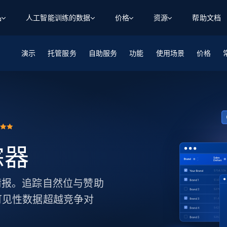
品
人工智能训练的数据
价格
资源
帮助文档
演示
智能体 WEB 执行
数据源
数据源
托管服务
自助服务
功能
使用场景
价格
数
数
资
学习中心
搜索及提取
抓取APIs
抓取APIs
起价
$1
$0.75/1k 记录条
请求
容
让 AI 应用具备搜索与爬取整个网络的能力
从 600+ 个网站获取实时数据
免费套餐
博客
领英
电商
社交媒体
ChatGPT
智能体浏览器
爬虫工作室定价
起价
爬虫工作室
练人形机
让智能体浏览网站并自动执行任务
$1/1k请求
案例研究
免费套餐
将任何网站转化为数据管道
亮数据 MCP
免费
起价
数据集
数据集
网络研讨会
站式工具包，全面解锁网页
请求
$250/100K 记录条
踪器
集
来自 600+ 个域名的预收集数据
起价
领英
电商
社交媒体
房地产
代理位置
缓存速递
$0.2/1k HTML
缓存速递
名情报。追踪自然位与赞助
实时网页数据，采集即交付
产品技术视频
可见性数据超越竞争对