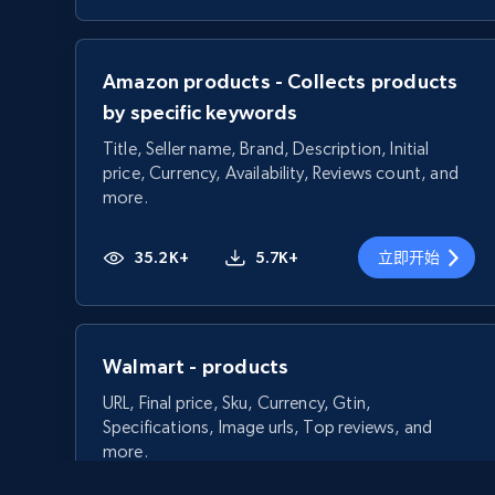
Amazon products - Collects products
by specific keywords
Title, Seller name, Brand, Description, Initial
price, Currency, Availability, Reviews count, and
more.
35.2K+
5.7K+
立即开始
Walmart - products
URL, Final price, Sku, Currency, Gtin,
Specifications, Image urls, Top reviews, and
more.