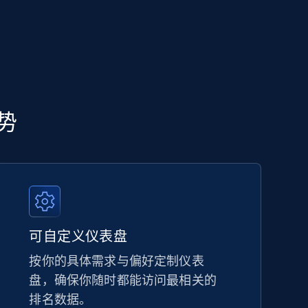
5.6K+
875+
立即开始
TikTok Shop - category
优势
URL, Title, Available, Description, Currency, Initial
price, Final price, Discount percent, and more.
5.4K+
667+
立即开始
可自定义仪表盘
按你的具体需求与偏好定制仪表
盘，确保你随时都能访问最相关的
Amazon sellers info
排名数据。