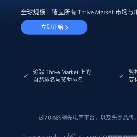
动态代理
起价
$5
$2.5/G
免费套餐
动态代理
5折
全球规模：覆盖所有 Thrive Market 
超40000万 万高速真人住宅代理
起价
ISP 代理
$1.3/IP
数据中心代理
立即开始
用于数据获取的高速代理
追踪 Thrive Market 上的
监控
自然排名与赞助排名
变
被
70%
的领先电商平台，以及头部品牌、