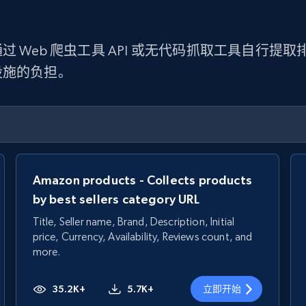
 Web 爬虫工具 API 或无代码抓取工具自行
设施的负担。
Amazon products - Collects products
by best sellers category URL
Title, Seller name, Brand, Description, Initial
price, Currency, Availability, Reviews count, and
more.
35.2K+
5.7K+
立即开始