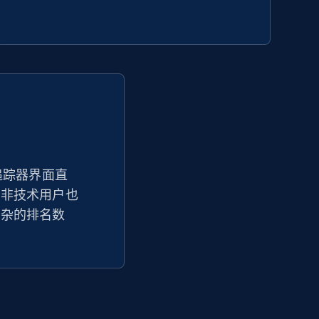
Seller id, URL, Seller name, Description, Detailed
info, Stars, Feedbacks, Return policy, and more.
2.5K+
378+
立即开始
eBay - Collect products from shops on
eBay
 排名追踪器界面直
便非技术用户也
URL, Product id, Title, Seller name, Seller rating,
Seller reviews, Breadcrumbs, Root category, and
复杂的排名数
more.
2.5K+
359+
立即开始