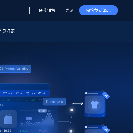
联系销售
登录
预约免费演示
据与洞察
据及洞察
源
常见问题
公司
初创企业计划
零售情报
零售
新
起价
$2000/月
解锁实时电商洞察与AI驱动的业务推荐
洞察
联盟推荐
演示智能体
企业级数据服务
托管式数据
起价
为企业级数据收集量身定制
$1500/月
采集
信任中心
集成
Deep Lookup
测试版
Bright SDK
在海量级网页数据上运行复杂
查询