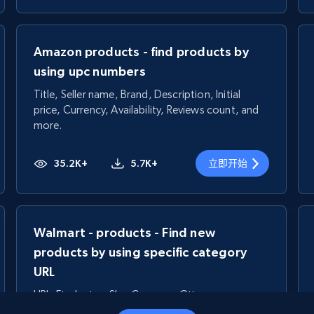
Amazon products - find products by
using upc numbers
Title, Seller name, Brand, Description, Initial
price, Currency, Availability, Reviews count, and
more.
35.2K+
5.7K+
立即开始
Walmart - products - Find new
products by using specific category
URL
URL, Final price, Sku, Currency, Gtin,
Specifications, Image urls, Top reviews, and