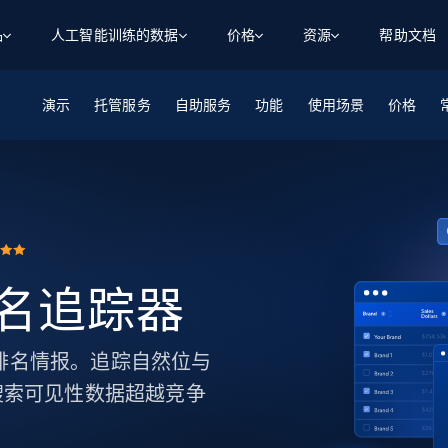
品
人工智能训练的数据
价格
资源
帮助文档
演示
智能体 WEB 执行
数据源
数据源
托管服务
自助服务
功能
使用场景
价格
数
数
资
学习中心
搜索及提取
抓取APIs
抓取APIs
起价
$1
$0.75/1k 记录条
请求
容
让 AI 应用具备搜索与爬取整个网络的能力
从 600+ 个网站获取实时数据
免费套餐
博客
领英
电商
社交媒体
ChatGPT
智能体浏览器
爬虫工作室定价
起价
爬虫工作室
练人形机
让智能体浏览网站并自动执行任务
$1/1k请求
案例研究
免费套餐
将任何网站转化为数据管道
亮数据 MCP
免费
起价
数据集
数据集
网络研讨会
站式工具包，全面解锁网页
请求
$250/100K 记录条
t 排名追踪器
集
来自 600+ 个域名的预收集数据
起价
领英
电商
社交媒体
房地产
代理位置
缓存速递
$0.2/1k HTML
缓存速递
关键词排名情报。追踪自然位与
实时网页数据，采集即交付
产品技术视频
搜索可见性数据超越竞争