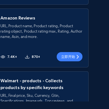
Amazon Reviews
URL, Product name, Product rating, Product
rating object, Product rating max, Rating, Author
name, Asin, and more.
7.4K+
870+
立即开始
Walmart - products - Collects
products by specific keywords
URL, Final price, Sku, Currency, Gtin,
Specifications, Image urls, Top reviews, and
more.