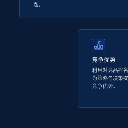
products by keywords search
题。
URL, Title, Available, Description, Currency, Initial
price, Final price, Discount percent, and more.
5.4K+
667+
立即开始
竞争优势
eBay
利用对竞品排
URL, Product id, Title, Seller name, Seller rating,
Seller reviews, Breadcrumbs, Root category, and
为策略与决策
more.
竞争优势。
2.5K+
359+
立即开始