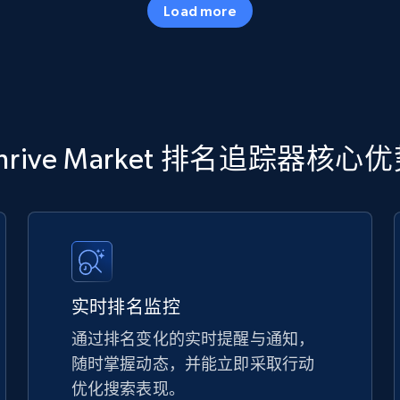
Load more
more.
5.6K+
875+
立即开始
TikTok Shop
hrive Market 排名追踪器核心
URL, Title, Available, Description, Currency, Initial
price, Final price, Discount percent, and more.
5.4K+
667+
立即开始
实时排名监控
通过排名变化的实时提醒与通知，
随时掌握动态，并能立即采取行动
TikTok Shop - discover records by shop
优化搜索表现。