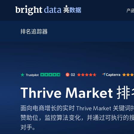
产
排名追踪器
网页数据抓取 API
多模态训练
网页数据抓取 API
工具
网页解锁 API
视频与媒体数据
网页解锁 API
起价
$1/ 每1 次
告别封锁和验证码
获得取之不尽的视频，图片及更多内
免费套餐
第三方工具集成
Discover API
视频信息流——为 VLA 准备就绪
免费
起价
爬虫 API
$1/1k请求
始终在线的代理实时网页发现
获取持续、定向的网页视频，用于训
浏览器扩展
器人策略
搜索引擎结果页 API
搜索引擎 API
起价
数据包
代理网络检查
按需获取多引擎搜索结果
$1/ 每1 次
免费套餐
Thrive Marke
为各行各业生成可直接用于LLM的数据
Google
Bing
Duckduckgo
Yandex
起价
网站地图
爬虫浏览器 API
爬虫浏览器 API
$5/GB
键启动内置隐匿模式的远程浏览器
面向电商增长的实时 Thrive Market 
赞助位，监控算法变化，并通过可执行的
代理基础设施
对手。
代理服务