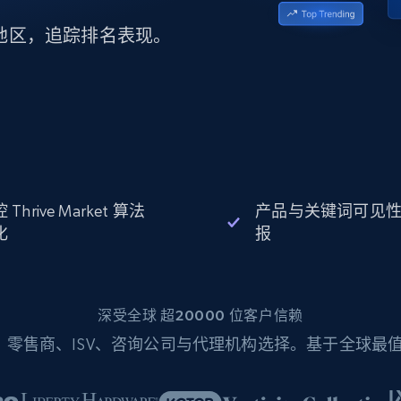
起价
数据中心代理
$0.9/IP
B
静态ISP代理
市场与地区，追踪排名表现。
130万+ 超高速静态住宅代理
 Thrive Market 算法
产品与关键词可见
化
报
深受全球 超20000 位客户信赖
零售商、ISV、咨询公司与代理机构选择。基于全球最值得