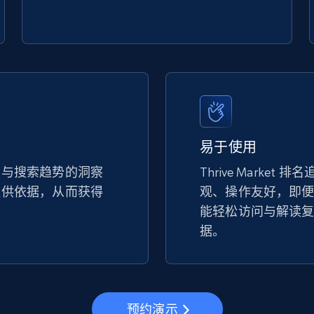
url
URL, Title, Available, Description, Currency, Initial
price, Final price, Discount percent, and more.
5.4K+
667+
立即开始
易于使用
eBay - Gather data on products using
specified keywords
名与搜索趋势的洞察
Thrive Market
提供依据，从而获得
观、操作友好，即
URL, Product id, Title, Seller name, Seller rating,
Seller reviews, Breadcrumbs, Root category, and
能轻松访问与解读
more.
据。
2.5K+
359+
立即开始
预约演示