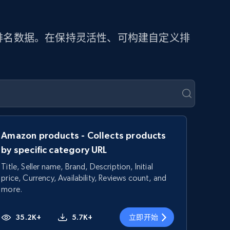
提取排名数据。在保持灵活性、可构建自定义排
Amazon products - Collects products
by specific category URL
Title, Seller name, Brand, Description, Initial
price, Currency, Availability, Reviews count, and
more.
35.2K+
5.7K+
立即开始