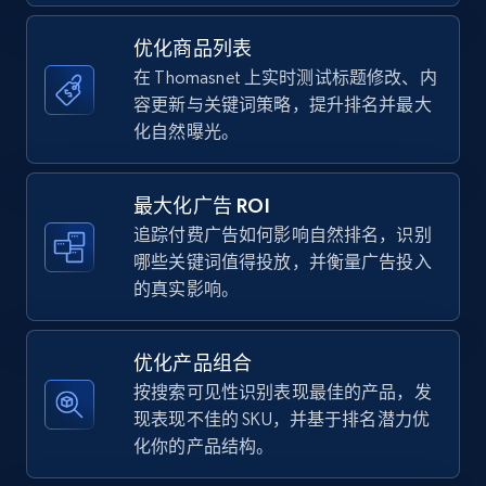
URL, Final price, Sku, Currency, Gtin,
Specifications, Image urls, Top reviews, and
优化商品列表
more.
在 Thomasnet 上实时测试标题修改、内
容更新与关键词策略，提升排名并最大
5.6K+
874+
立即开始
化自然曝光。
最大化广告 ROI
TikTok Shop
追踪付费广告如何影响自然排名，识别
哪些关键词值得投放，并衡量广告投入
URL, Title, Available, Description, Currency, Initial
的真实影响。
price, Final price, Discount percent, and more.
5.4K+
667+
立即开始
优化产品组合
按搜索可见性识别表现最佳的产品，发
现表现不佳的 SKU，并基于排名潜力优
化你的产品结构。
TikTok Shop - category