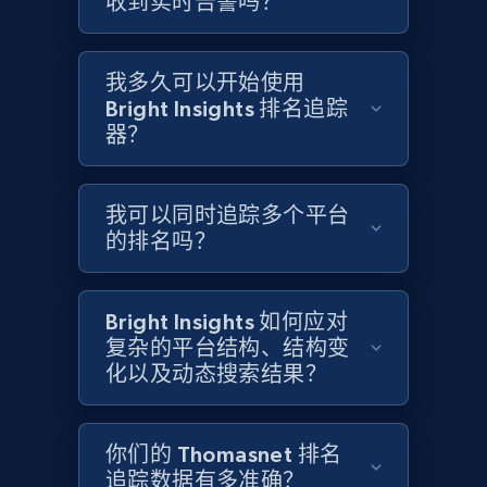
收到实时告警吗？
Target
URL, Product id, Title, Product description,
我多久可以开始使用
Rating, Reviews count, Initial price, Discount,
Bright Insights 排名追踪
and more.
器？
1.3K+
174+
立即开始
我可以同时追踪多个平台
的排名吗？
Target - Gather data on products using
specified keywords
Bright Insights 如何应对
复杂的平台结构、结构变
URL, Product id, Title, Product description,
化以及动态搜索结果？
Rating, Reviews count, Initial price, Discount,
and more.
你们的 Thomasnet 排名
1.3K+
174+
立即开始
追踪数据有多准确？