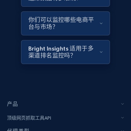
你们可以监控哪些电商平
Target - Discover products by category url
台与市场？
URL, Product id, Title, Product description,
Rating, Reviews count, Initial price, Discount,
and more.
Bright Insights 适用于多
渠道排名监控吗？
1.3K+
174+
立即开始
Target - Discover products by specified
UPC
URL, Product id, Title, Product description,
产品
Rating, Reviews count, Initial price, Discount,
and more.
顶级网页抓取工具API