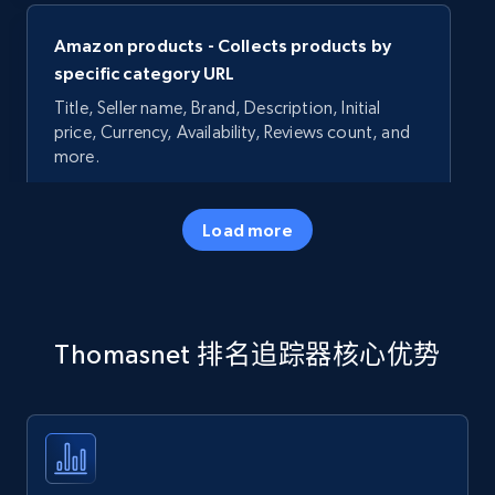
Amazon products - Collects products by
specific category URL
Title, Seller name, Brand, Description, Initial
price, Currency, Availability, Reviews count, and
more.
35.2K+
5.7K+
立即开始
Load more
Amazon products - Collects products by
Thomasnet 排名追踪器核心优势
specific keywords
Title, Seller name, Brand, Description, Initial
price, Currency, Availability, Reviews count, and
more.