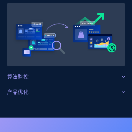
URL, Domain, Country code, Model number,
Sku, Product id, Product name, Manufacturer,
and more.
2.1K+
352+
立即开始
Home Depot US - Discovery products by
specific category URL
算法监控
URL, Domain, Country code, Model number,
Sku, Product id, Product name, Manufacturer,
针对算法变化进行优化
产品优化
and more.
追踪目标类目与关键词的搜索算法更新，判断市场变
关键词与列表优化
2.1K+
352+
立即开始
化。分析有效的排名打法与新兴趋势，在竞争激烈的平
台中提升可见性。
通过在多个渠道针对目标关键词优化商品列表来解决挑
战。借助 AI 模型精准追踪排名、变体与搜索位置，确保