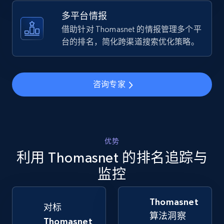
URL, Title, Available, Description, Currency, Initial
price, Final price, Discount percent, and more.
多平台情报
借助针对 Thomasnet 的情报管理多个平
5.4K+
667+
立即开始
台的排名，简化跨渠道搜索优化策略。
咨询专家
TikTok Shop - Collect TikTok shop products
by keywords search
URL, Title, Available, Description, Currency, Initial
price, Final price, Discount percent, and more.
优势
利用 Thomasnet 的排名追踪与
5.4K+
667+
立即开始
监控
Thomasnet
TikTok Shop - discover records by shop url
对标
算法洞察
URL, Title, Available, Description, Currency, Initial
Thomasnet