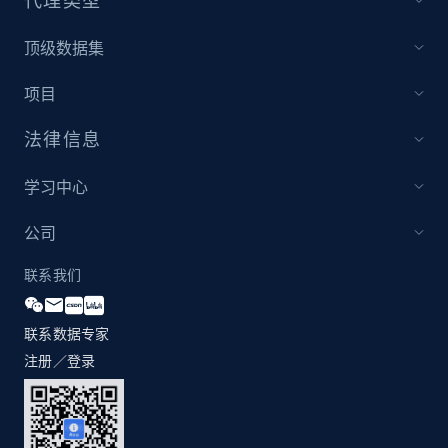
代理类型
1.3K+
174+
立即开始
顶级数据集
项目
Zara - Products
Category id, Product id, Product name, Price,
法律信息
Currency, Colour code, Colour, Description, and
more.
学习中心
1.2K+
208+
立即开始
公司
联系我们
Zara - Products - discovery by category url
联系数据专家
Category id, Product id, Product name, Price,
注册／登录
Currency, Colour code, Colour, Description, and
more.