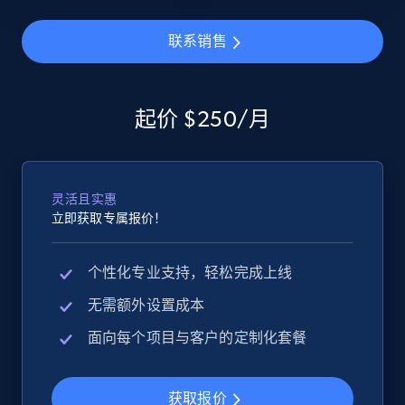
联系销售
2.5K+
358+
立即开始
起价 $250/月
eBay - Gather data on products using
specified keywords
URL, Product id, Title, Seller name, Seller rating,
灵活且实惠
Seller reviews, Breadcrumbs, Root category, and
立即获取专属报价！
more.
个性化专业支持，轻松完成上线
2.5K+
358+
立即开始
无需额外设置成本
面向每个项目与客户的定制化套餐
eBay - Collect products from shops on eBay
URL, Product id, Title, Seller name, Seller rating,
获取报价