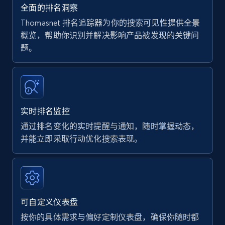
35.2K+
5.7K+
立即开始
全面的排名洞察
Thomasnet 排名追踪器为你的搜索可见性提供全景
概览，帮助你识别并解决影响产品被发现的关键问
题。
Amazon products - find products by using
upc numbers
Title, Seller name, Brand, Description, Initial
price, Currency, Availability, Reviews count, and
more.
实时排名监控
通过排名变化的实时提醒与通知，随时掌握动态，
35.2K+
5.7K+
立即开始
并能立即采取行动优化搜索表现。
Amazon Reviews
URL, Product name, Product rating, Product
可自定义仪表盘
rating object, Product rating max, Rating,
Author name, Asin, and more.
按你的具体需求与偏好定制仪表盘，确保你随时都