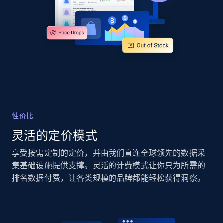
Rating, Reviews count, Images, Variations, and
more.
2.4K+
199+
立即开始
Google Shopping - collects products from
web using keywords
性价比
URL, Product id, Title, Product description,
Rating, Reviews count, Images, Variations, and
灵活的定价模式
more.
享受按需定制的定价，并由我们直连全球领先的数据采
集基础设施提供支撑。灵活的计费模式让你只为所需的
2.4K+
199+
立即开始
排名数据付费，让各类规模的品牌都能轻松获得洞察。
Amazon products global dataset