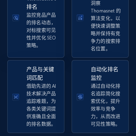
洞察
price, Final price, Discount percent, and more.
排名
Thomasnet 的
监控竞品产品
算法变化，以
5.4K+
667+
立即开始
的排名动态，
便快速调整策
对标搜索可见
略并保持有竞
性并优化 SEO
争力的搜索排
策略。
名位置。
Amazon sellers info
Seller id, URL, Seller name, Description, Detailed
info, Stars, Feedbacks, Return policy, and more.
产品与关键
自动化排名
词匹配
监控
2.5K+
378+
立即开始
借助先进的 AI
通过自动化排
技术解决产品
名追踪简化搜
追踪难题，为
索优化，提升
各类关键词提
效率与竞争
eBay
供准确且全面
力，从而改进
URL, Product id, Title, Seller name, Seller rating,
的排名数据。
可见性策略。
Seller reviews, Breadcrumbs, Root category, and
more.