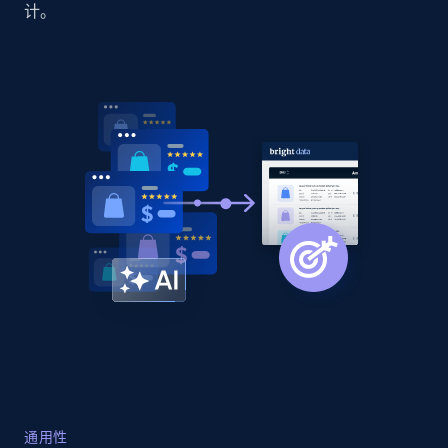
计。
Amazon products global dataset -
Collecting products by keyword search
Title, Seller name, Brand, Description, Initial
price, Currency, Availability, Reviews count, and
more.
2.1K+
375+
立即开始
Amazon products global dataset - Collects
products by best sellers category URL
Title, Seller name, Brand, Description, Initial
price, Currency, Availability, Reviews count, and
more.
2.1K+
375+
立即开始
通用性