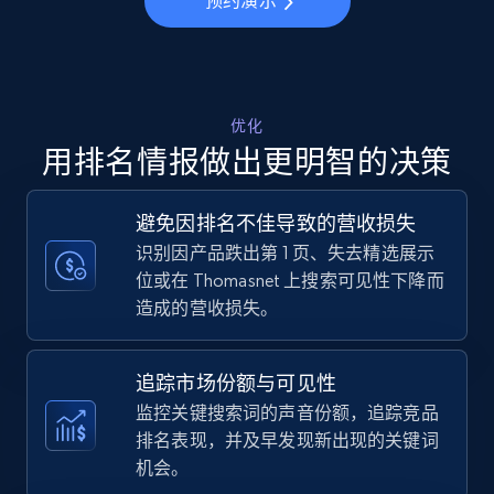
预约演示
more.
5.6K+
874+
立即开始
优化
用排名情报做出更明智的决策
Walmart - products - Collects products by
specific keywords
避免因排名不佳导致的营收损失
URL, Final price, Sku, Currency, Gtin,
识别因产品跌出第 1 页、失去精选展示
Specifications, Image urls, Top reviews, and
位或在 Thomasnet 上搜索可见性下降而
more.
造成的营收损失。
5.6K+
874+
立即开始
追踪市场份额与可见性
监控关键搜索词的声音份额，追踪竞品
排名表现，并及早发现新出现的关键词
Walmart - products - Discover products by
机会。
using sku numbers