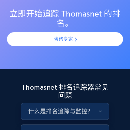
各平台的可见性数据一致且准确。
Etsy
立即开始追踪 Thomasnet 的排
URL, Product id, Listing inventory id, Title, Rating,
名。
Reviews count shop, Reviews count item, Initial
price, and more.
咨询专家
1.9K+
322+
立即开始
Etsy - Collect data on products using
specified keywords
Thomasnet 排名追踪器常见
URL, Product id, Listing inventory id, Title, Rating,
问题
Reviews count shop, Reviews count item, Initial
price, and more.
什么是排名追踪与监控？
1.9K+
322+
立即开始