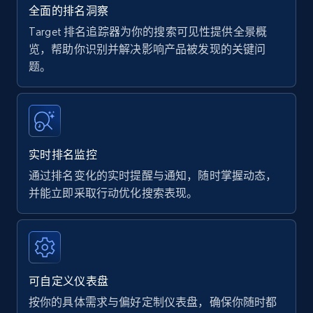
35.3K+
5.7K+
立即开始
全面的排名洞察
Target 排名追踪器为你的搜索可见性提供全景概
览，帮助你识别并解决影响产品被发现的关键问
题。
Amazon products - find products by using
upc numbers
Title, Seller name, Brand, Description, Initial
price, Currency, Availability, Reviews count, and
more.
实时排名监控
通过排名变化的实时提醒与通知，随时掌握动态，
35.3K+
5.7K+
立即开始
并能立即采取行动优化搜索表现。
Amazon Reviews
URL, Product name, Product rating, Product
可自定义仪表盘
rating object, Product rating max, Rating,
Author name, Asin, and more.
按你的具体需求与偏好定制仪表盘，确保你随时都