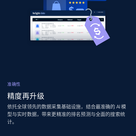
URL, Domain, Country code, Model number,
Sku, Product id, Product name, Manufacturer,
and more.
2.1K+
355+
立即开始
Home Depot US - Gather data on products
using specified keywords
URL, Domain, Country code, Model number,
准确性
Sku, Product id, Product name, Manufacturer,
精度再升级
and more.
依托全球领先的数据采集基础设施，结合最准确的 AI 模
2.1K+
355+
立即开始
型与实时数据，带来更精准的排名预测与全面的搜索统
计。