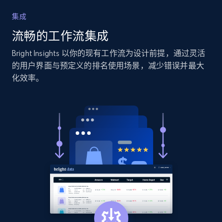
2.1K+
375+
立即开始
集成
流畅的工作流集成
Bright Insights 以你的现有工作流为设计前提，通过灵活
Amazon products global dataset - Collects
的用户界面与预定义的排名使用场景，减少错误并最大
products by specific category URL
化效率。
Title, Seller name, Brand, Description, Initial
price, Currency, Availability, Reviews count, and
more.
2.1K+
375+
立即开始
Amazon products global dataset -
Collecting products by keyword search
Title, Seller name, Brand, Description, Initial
price, Currency, Availability, Reviews count, and