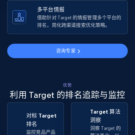
URL, Title, Available, Description, Currency, Initial
price, Final price, Discount percent, and more.
多平台情报
借助针对 Target 的情报管理多个平台的
5.4K+
668+
立即开始
排名，简化跨渠道搜索优化策略。
咨询专家
TikTok Shop - Collect TikTok shop products
by keywords search
URL, Title, Available, Description, Currency, Initial
price, Final price, Discount percent, and more.
优势
利用 Target 的排名追踪与监控
5.4K+
668+
立即开始
Target 算法
对标 Target
洞察
TikTok Shop - discover records by shop url
排名
洞察 Target 的
监控竞品产品
URL, Title, Available, Description, Currency, Initial