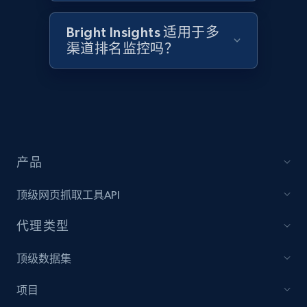
Bright Insights 适用于多
Target - Discover products by category url
渠道排名监控吗？
URL, Product id, Title, Product description,
Rating, Reviews count, Initial price, Discount,
and more.
1.3K+
175+
立即开始
产品
顶级网页抓取工具API
Target - Discover products by specified
UPC
代理类型
URL, Product id, Title, Product description,
Rating, Reviews count, Initial price, Discount,
顶级数据集
and more.
项目