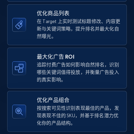
URL, Final price, Sku, Currency, Gtin,
Specifications, Image urls, Top reviews, and
优化商品列表
more.
在 Target 上实时测试标题修改、内容更
新与关键词策略，提升排名并最大化自
5.6K+
875+
立即开始
然曝光。
最大化广告 ROI
TikTok Shop
追踪付费广告如何影响自然排名，识别
哪些关键词值得投放，并衡量广告投入
URL, Title, Available, Description, Currency, Initial
的真实影响。
price, Final price, Discount percent, and more.
5.4K+
668+
立即开始
优化产品组合
按搜索可见性识别表现最佳的产品，发
现表现不佳的 SKU，并基于排名潜力优
化你的产品结构。
TikTok Shop - category