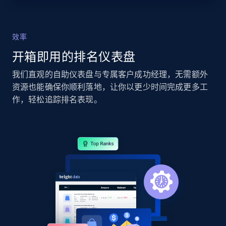
Seller reviews, Breadcrumbs, Root category, and
more.
效率
2.5K+
359+
立即开始
开箱即用的排名仪表盘
我们直观的自助仪表盘与专属客户成功经理，无需额外
资源也能确保你顺利落地，让你以更少时间完成更多工
eBay - Collect records by category
作，轻松追踪排名表现。
URL, Product id, Title, Seller name, Seller rating,
Seller reviews, Breadcrumbs, Root category, and
more.
2.5K+
359+
立即开始
Google Shopping
URL, Product id, Title, Product description,