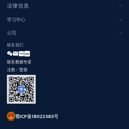
1.3K+
175+
立即开始
法律信息
学习中心
Zara - Products
公司
Category id, Product id, Product name, Price,
Currency, Colour code, Colour, Description, and
联系我们
more.
联系数据专家
1.2K+
208+
立即开始
注册／登录
Zara - Products - discovery by category url
Category id, Product id, Product name, Price,
Currency, Colour code, Colour, Description, and
more.
蜀ICP备18023585号