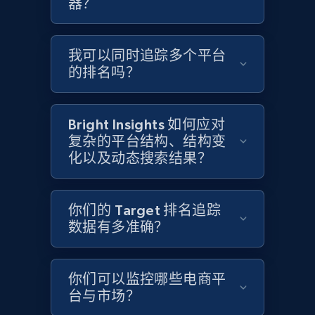
器？
Target
URL, Product id, Title, Product description,
我可以同时追踪多个平台
Rating, Reviews count, Initial price, Discount,
的排名吗？
and more.
1.3K+
175+
立即开始
Bright Insights 如何应对
复杂的平台结构、结构变
化以及动态搜索结果？
Target - Gather data on products using
specified keywords
你们的 Target 排名追踪
URL, Product id, Title, Product description,
数据有多准确？
Rating, Reviews count, Initial price, Discount,
and more.
你们可以监控哪些电商平
台与市场？
1.3K+
175+
立即开始