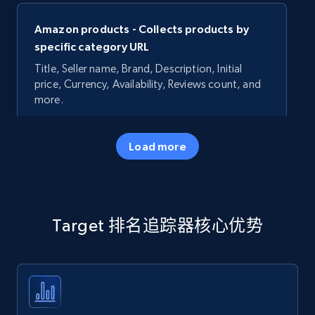
Amazon products - Collects products by
specific category URL
Title, Seller name, Brand, Description, Initial
price, Currency, Availability, Reviews count, and
more.
35.3K+
5.7K+
立即开始
Load more
Amazon products - Collects products by
Target 排名追踪器核心优势
specific keywords
Title, Seller name, Brand, Description, Initial
price, Currency, Availability, Reviews count, and
more.