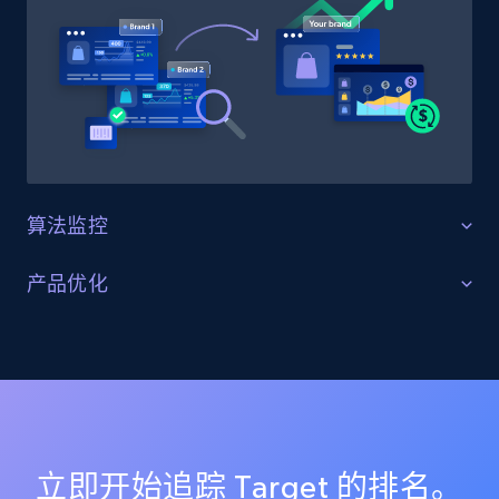
Title, Seller name, Brand, Description, Initial
price, Currency, Availability, Reviews count, and
more.
2.1K+
375+
立即开始
算法监控
Amazon products global dataset - Collect
products from Brands URLs
针对算法变化进行优化
产品优化
Title, Seller name, Brand, Description, Initial
追踪目标类目与关键词的搜索算法更新，判断市场变
price, Currency, Availability, Reviews count, and
关键词与列表优化
化。分析有效的排名打法与新兴趋势，在竞争激烈的平
more.
台中提升可见性。
通过在多个渠道针对目标关键词优化商品列表来解决挑
战。借助 AI 模型精准追踪排名、变体与搜索位置，确保
2.1K+
375+
立即开始
各平台的可见性数据一致且准确。
立即开始追踪 Target 的排名。