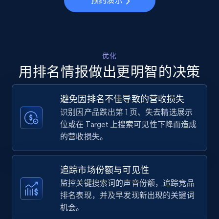
预约演示
more.
5.6K+
875+
立即开始
优化
用排名情报做出更明智的决策
Walmart - products - Collects products by
specific keywords
避免因排名不佳导致的营收损失
URL, Final price, Sku, Currency, Gtin,
识别因产品跌出第 1 页、失去精选展示
Specifications, Image urls, Top reviews, and
位或在 Target 上搜索可见性下降而造成
more.
的营收损失。
5.6K+
875+
立即开始
追踪市场份额与可见性
监控关键搜索词的声音份额，追踪竞品
排名表现，并及早发现新出现的关键词
Walmart - products - Discover products by
机会。
using sku numbers