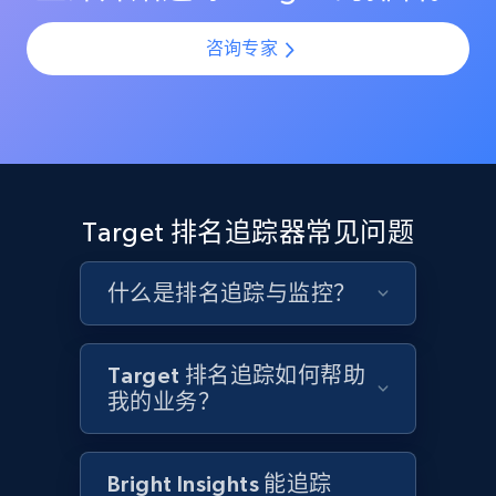
Etsy
咨询专家
URL, Product id, Listing inventory id, Title, Rating,
Reviews count shop, Reviews count item, Initial
price, and more.
1.9K+
323+
立即开始
Target 排名追踪器常见问题
Etsy - Collect data on products using
什么是排名追踪与监控？
specified keywords
URL, Product id, Listing inventory id, Title, Rating,
Reviews count shop, Reviews count item, Initial
Target 排名追踪如何帮助
price, and more.
我的业务？
1.9K+
323+
立即开始
Bright Insights 能追踪