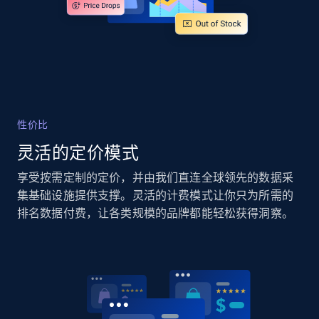
Rating, Reviews count, Images, Variations, and
more.
2.4K+
199+
立即开始
性价比
Google Shopping - collects products from
灵活的定价模式
web using keywords
URL, Product id, Title, Product description,
享受按需定制的定价，并由我们直连全球领先的数据采
Rating, Reviews count, Images, Variations, and
集基础设施提供支撑。灵活的计费模式让你只为所需的
more.
排名数据付费，让各类规模的品牌都能轻松获得洞察。
2.4K+
199+
立即开始
Home Depot US