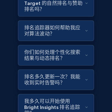
Target 的自然排名与赞助
排名吗？
Etsy - Collects data from shop's URL
URL, Product id, Listing inventory id, Title, Rating,
Reviews count shop, Reviews count item, Initial
排名追踪器如何帮助我应
price, and more.
对算法波动？
1.9K+
323+
立即开始
你们如何处理个性化搜索
结果与动态排名？
Amazon products search
排名多久更新一次？我能
Asin, URL, Name, Sponsored, Initial price, Final
收到实时告警吗？
price, Currency, Sold, and more.
1.6K+
181+
立即开始
我多久可以开始使用
Bright Insights 排名追踪