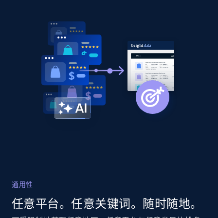
Home Depot US - Discover products by
specified URL
URL, Domain, Country code, Model number,
Sku, Product id, Product name, Manufacturer,
and more.
2.1K+
355+
立即开始
Home Depot US - Discover products by
specified UPC
URL, Domain, Country code, Model number,
Sku, Product id, Product name, Manufacturer,
and more.
通用性
任意平台。任意关键词。随时随地。
2.1K+
355+
立即开始