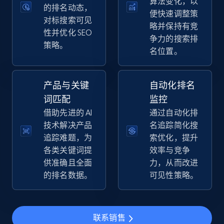
算法变化，以
price, Final price, Discount percent, and more.
的排名动态，
便快速调整策
对标搜索可见
略并保持有竞
性并优化 SEO
5.4K+
668+
立即开始
争力的搜索排
策略。
名位置。
Amazon sellers info
产品与关键
自动化排名
Seller id, URL, Seller name, Description, Detailed
词匹配
监控
info, Stars, Feedbacks, Return policy, and more.
借助先进的 AI
通过自动化排
技术解决产品
名追踪简化搜
2.5K+
378+
立即开始
追踪难题，为
索优化，提升
各类关键词提
效率与竞争
供准确且全面
力，从而改进
的排名数据。
可见性策略。
eBay
URL, Product id, Title, Seller name, Seller rating,
Seller reviews, Breadcrumbs, Root category, and
联系销售
more.